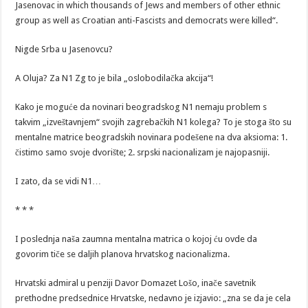
Jasenovac in which thousands of Jews and members of other ethnic
group as well as Croatian anti-Fascists and democrats were killed“.
Nigde Srba u Jasenovcu?
A Oluja? Za N1 Zg to je bila „oslobodilačka akcija“!
Kako je moguće da novinari beogradskog N1 nemaju problem s
takvim „izveštavnjem“ svojih zagrebačkih N1 kolega? To je stoga što su
mentalne matrice beogradskih novinara podešene na dva aksioma: 1.
čistimo samo svoje dvorište; 2. srpski nacionalizam je najopasniji.
I zato, da se vidi N1…
* * *
I poslednja naša zaumna mentalna matrica o kojoj ću ovde da
govorim tiče se daljih planova hrvatskog nacionalizma.
Hrvatski admiral u penziji Davor Domazet Lošo, inače savetnik
prethodne predsednice Hrvatske, nedavno je izjavio: „zna se da je cela