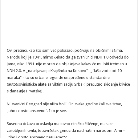
Ovi pretinci, kao što sam već pokazao, počivaju na običnim lažima.
Narodu koji je 1941. mirno čekao da ga zvaničnici NDH 1.0 odvedu do
jama, niko 1991. nije morao da objašnjava kakav će mu biti tretman u
NDH 2.0. A „naseljavanje Krajišnika na Kosovo“ i „flaša vode od 10
maraka“ – to su urbane legende unapređene u standardne
(auto)šovinističke alate za viktimizaciju Srba (i prećutno skidanje krivice
s današnje Hrvatske).
Ni zvanični Beograd nije ništa bolji. On svake godine žali sve žrtve,
„tiho i dostojanstveno“. I to je sve.
Susedna država proslavlja masovno etničko čišćenje, masakr
zarobljenih civila, te završetak genocida nad našim narodom. A mi –
„tiho i dostojanstveno tugujemo“?