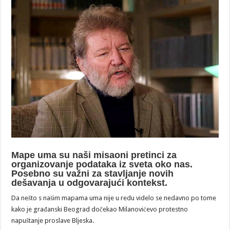
Mape uma su naši misaoni pretinci za
organizovanje podataka iz sveta oko nas.
Posebno su važni za stavljanje novih
dešavanja u odgovarajući kontekst.
Da nešto s našim mapama uma nije u redu videlo se nedavno po tome
kako je građanski Beograd dočekao Milanovićevo protestno
napuštanje proslave Bljeska.