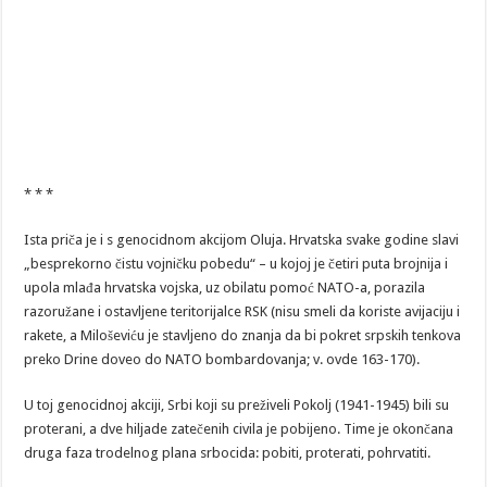
* * *
Ista priča je i s genocidnom akcijom Oluja. Hrvatska svake godine slavi
„besprekorno čistu vojničku pobedu“ – u kojoj je četiri puta brojnija i
upola mlađa hrvatska vojska, uz obilatu pomoć NATO-a, porazila
razoružane i ostavljene teritorijalce RSK (nisu smeli da koriste avijaciju i
rakete, a Miloševiću je stavljeno do znanja da bi pokret srpskih tenkova
preko Drine doveo do NATO bombardovanja; v. ovde 163-170).
U toj genocidnoj akciji, Srbi koji su preživeli Pokolj (1941-1945) bili su
proterani, a dve hiljade zatečenih civila je pobijeno. Time je okončana
druga faza trodelnog plana srbocida: pobiti, proterati, pohrvatiti.