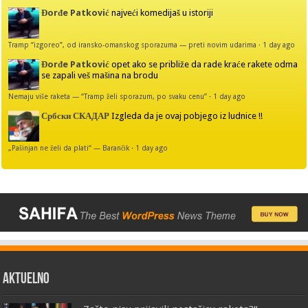
Đorđe Patković
najveći komedijaš u istoriji
Tramp “izgoreo”, od iransko-omanskog sporazuma — preti novim udarima
·
1 day ago
Đorđe Patković
opet ako se približe da rade kraće rakete odma
se zapali veš mašina na brodu
Nemaju više raketa — “Tramp želi sporazum, po svaku cenu”
·
1 day ago
Србски СКАДАР
Izgleda da je ovaj pobjego iz ludnice !!
„Pašinjan ne želi da plati“ — Barančik
·
1 day ago
AKTUELNO