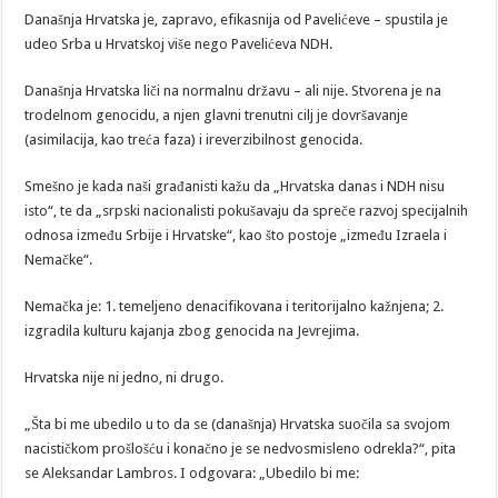
Današnja Hrvatska je, zapravo, efikasnija od Pavelićeve – spustila je
udeo Srba u Hrvatskoj više nego Pavelićeva NDH.
Današnja Hrvatska liči na normalnu državu – ali nije. Stvorena je na
trodelnom genocidu, a njen glavni trenutni cilj je dovršavanje
(asimilacija, kao treća faza) i ireverzibilnost genocida.
Smešno je kada naši građanisti kažu da „Hrvatska danas i NDH nisu
isto“, te da „srpski nacionalisti pokušavaju da spreče razvoj specijalnih
odnosa između Srbije i Hrvatske“, kao što postoje „između Izraela i
Nemačke“.
Nemačka je: 1. temeljeno denacifikovana i teritorijalno kažnjena; 2.
izgradila kulturu kajanja zbog genocida na Jevrejima.
Hrvatska nije ni jedno, ni drugo.
„Šta bi me ubedilo u to da se (današnja) Hrvatska suočila sa svojom
nacističkom prošlošću i konačno je se nedvosmisleno odrekla?“, pita
se Aleksandar Lambros. I odgovara: „Ubedilo bi me: