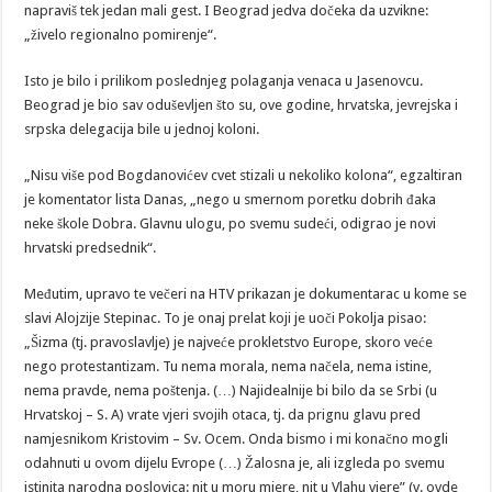
napraviš tek jedan mali gest. I Beograd jedva dočeka da uzvikne:
„živelo regionalno pomirenje“.
Isto je bilo i prilikom poslednjeg polaganja venaca u Jasenovcu.
Beograd je bio sav oduševljen što su, ove godine, hrvatska, jevrejska i
srpska delegacija bile u jednoj koloni.
„Nisu više pod Bogdanovićev cvet stizali u nekoliko kolona“, egzaltiran
je komentator lista Danas, „nego u smernom poretku dobrih đaka
neke škole Dobra. Glavnu ulogu, po svemu sudeći, odigrao je novi
hrvatski predsednik“.
Međutim, upravo te večeri na HTV prikazan je dokumentarac u kome se
slavi Alojzije Stepinac. To je onaj prelat koji je uoči Pokolja pisao:
„Šizma (tj. pravoslavlje) je najveće prokletstvo Europe, skoro veće
nego protestantizam. Tu nema morala, nema načela, nema istine,
nema pravde, nema poštenja. (…) Najidealnije bi bilo da se Srbi (u
Hrvatskoj – S. A) vrate vjeri svojih otaca, tj. da prignu glavu pred
namjesnikom Kristovim – Sv. Ocem. Onda bismo i mi konačno mogli
odahnuti u ovom dijelu Evrope (…) Žalosna je, ali izgleda po svemu
istinita narodna poslovica: nit u moru mjere, nit u Vlahu vjere” (v. ovde