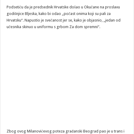
Podsetiću da je predsednik Hrvatske došao u Okučane na proslavu
godišnjice Bljeska, kako bi odao „počast onima koji su pali za
Hrvatsku“. Napustio je svečanost jer se, kako je objasnio, „jedan od
učesnika skinuo u uniformu s grbom Za dom spremni“.
Zbog ovog Milanovićevog poteza građanski Beograd pao je u trans i