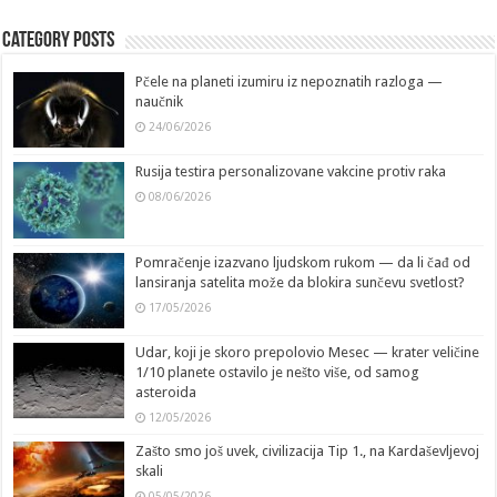
Category Posts
Pčele na planeti izumiru iz nepoznatih razloga —
naučnik
24/06/2026
Rusija testira personalizovane vakcine protiv raka
08/06/2026
Pomračenje izazvano ljudskom rukom — da li čađ od
lansiranja satelita može da blokira sunčevu svetlost?
17/05/2026
Udar, koji je skoro prepolovio Mesec — krater veličine
1/10 planete ostavilo je nešto više, od samog
asteroida
12/05/2026
Zašto smo još uvek, civilizacija Tip 1., na Kardaševljevoj
skali
05/05/2026