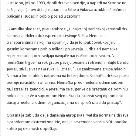
Ustaše su, još od 1993, dobili državne penzije, a napadi na Srbe se ne
kažnjavaju („novi detalji napada na Srbe u Vukovaru: tukli ih čekićima i
palicama, sudac ih odbio poslati u zatvor“).
„Zamislite sledeće“, piše Lambros: „U najvećoj berlinskoj katedrali drži
se misa za Hitlera dok ispred protestvuje šačica Nemaca s
transparentima na kojima opominju da je to ipak čovek koji je u
gasnim komorama pobio milion i po Jevreja. Fudbaleri nemačke
reprezentacije pozdravljaju navijače nacističkim pozdravom. Na
nemačkim trgovima rok grupe pevaju pesme s refrenom `čujte bando
Jevreji, stići će vas naša ruka i u Izraelu`. Organizovane grupe mladih
Nemaca lome table s natpisima na hebrejskom. Nemačka država plaća
penzije nacističkim oficirima. Nemačka pred međunarodnim sudom
tuži Izrael za genocid. A Jevrejima se sugeriše da prestanu da pominju
holokaust jer će u suprotnom Nemačka da iskoristi svoj diplomatski
uticaj u međunarodnim organizacijama da spreči izraelski pristup“.
Opasna je zabluda da je današnja europska Hrvatska normalna država
s problemom ekstremizma. Ne, ona je savremena verzija NDH onoliko
koliko joj okolnosti dopuštaju.