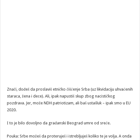
Znači, dođeš da proslaviš etničko čišćenje Srba (uz likvidaciju uhvaćenih
staraca, žena i dece). Ali, ipak napustiš skup zbog nacističkog
pozdrava. Jer, može NDH patriotizam, ali baš ustašluk – ipak smo u EU
2020.
I to je bilo dovoljno da građanski Beograd umre od sreće.
Pouka: Srbe možeš da proteruješ i istrebljuješ koliko te je volja. A onda