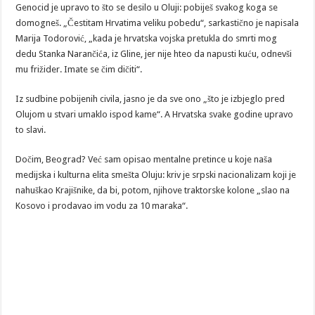
Genocid je upravo to što se desilo u Oluji: pobiješ svakog koga se
domogneš. „Čestitam Hrvatima veliku pobedu“, sarkastično je napisala
Marija Todorović, „kada je hrvatska vojska pretukla do smrti mog
dedu Stanka Narančića, iz Gline, jer nije hteo da napusti kuću, odnevši
mu frižider. Imate se čim dičiti“.
Iz sudbine pobijenih civila, jasno je da sve ono „što je izbjeglo pred
Olujom u stvari umaklo ispod kame“. A Hrvatska svake godine upravo
to slavi.
Dočim, Beograd? Već sam opisao mentalne pretince u koje naša
medijska i kulturna elita smešta Oluju: kriv je srpski nacionalizam koji je
nahuškao Krajišnike, da bi, potom, njihove traktorske kolone „slao na
Kosovo i prodavao im vodu za 10 maraka“.