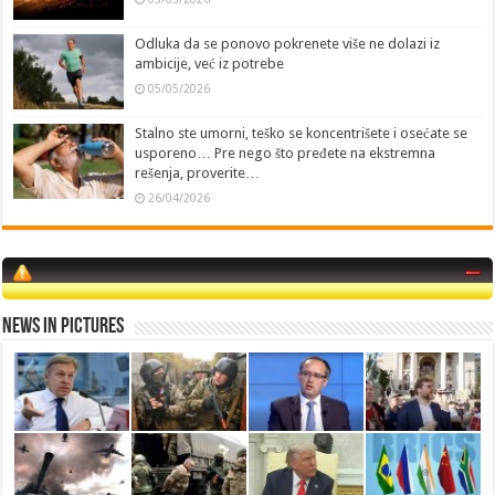
Odluka da se ponovo pokrenete više ne dolazi iz
ambicije, već iz potrebe
05/05/2026
Stalno ste umorni, teško se koncentrišete i osećate se
usporeno… Pre nego što pređete na ekstremna
rešenja, proverite…
26/04/2026
News in Pictures