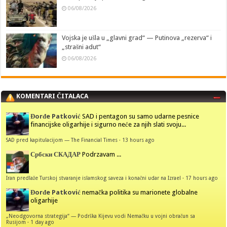
06/08/2026
Vojska je ušla u „glavni grad“ — Putinova „rezerva“ i
„strašni adut“
06/08/2026
KOMENTARI ČITALACA
Đorđe Patković
SAD i pentagon su samo udarne pesnice
financijske oligarhije i sigurno neće za njih slati svoju...
SAD pred kapitulacijom — The Financial Times
·
13 hours ago
Србски СКАДАР
Podrzavam ...
Iran predlaže Turskoj stvaranje islamskog saveza i konačni udar na Izrael
·
17 hours ago
Đorđe Patković
nemačka politika su marionete globalne
oligarhije
„Neodgovorna strategija“ — Podrška Kijevu vodi Nemačku u vojni obračun sa
Rusijom
·
1 day ago