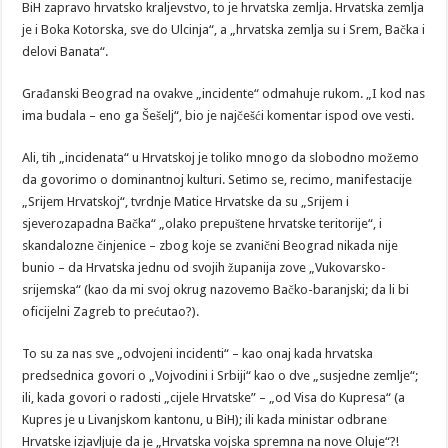
BiH zapravo hrvatsko kraljevstvo, to je hrvatska zemlja. Hrvatska zemlja
je i Boka Kotorska, sve do Ulcinja“, a „hrvatska zemlja su i Srem, Bačka i
delovi Banata“.
Građanski Beograd na ovakve „incidente“ odmahuje rukom. „I kod nas
ima budala – eno ga Šešelj“, bio je najčešći komentar ispod ove vesti.
Ali, tih „incidenata“ u Hrvatskoj je toliko mnogo da slobodno možemo
da govorimo o dominantnoj kulturi. Setimo se, recimo, manifestacije
„Srijem Hrvatskoj“, tvrdnje Matice Hrvatske da su „Srijem i
sjeverozapadna Bačka“ „olako prepuštene hrvatske teritorije“, i
skandalozne činjenice – zbog koje se zvanični Beograd nikada nije
bunio – da Hrvatska jednu od svojih županija zove „Vukovarsko-
srijemska“ (kao da mi svoj okrug nazovemo Bačko-baranjski; da li bi
oficijelni Zagreb to prećutao?).
To su za nas sve „odvojeni incidenti“ – kao onaj kada hrvatska
predsednica govori o „Vojvodini i Srbiji“ kao o dve „susjedne zemlje“;
ili, kada govori o radosti „cijele Hrvatske” – „od Visa do Kupresa“ (a
Kupres je u Livanjskom kantonu, u BiH); ili kada ministar odbrane
Hrvatske izjavljuje da je „Hrvatska vojska spremna na nove Oluje“?!