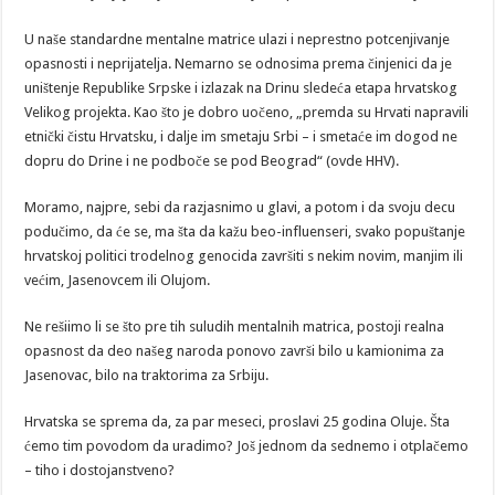
U naše standardne mentalne matrice ulazi i neprestno potcenjivanje
opasnosti i neprijatelja. Nemarno se odnosima prema činjenici da je
uništenje Republike Srpske i izlazak na Drinu sledeća etapa hrvatskog
Velikog projekta. Kao što je dobro uočeno, „premda su Hrvati napravili
etnički čistu Hrvatsku, i dalje im smetaju Srbi – i smetaće im dogod ne
dopru do Drine i ne podboče se pod Beograd“ (ovde HHV).
Moramo, najpre, sebi da razjasnimo u glavi, a potom i da svoju decu
podučimo, da će se, ma šta da kažu beo-influenseri, svako popuštanje
hrvatskoj politici trodelnog genocida završiti s nekim novim, manjim ili
većim, Jasenovcem ili Olujom.
Ne rešiimo li se što pre tih suludih mentalnih matrica, postoji realna
opasnost da deo našeg naroda ponovo završi bilo u kamionima za
Jasenovac, bilo na traktorima za Srbiju.
Hrvatska se sprema da, za par meseci, proslavi 25 godina Oluje. Šta
ćemo tim povodom da uradimo? Još jednom da sednemo i otplačemo
– tiho i dostojanstveno?