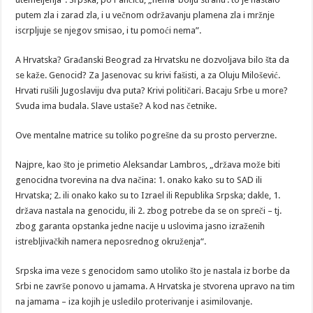
putem zla i zarad zla, i u večnom održavanju plamena zla i mržnje
iscrpljuje se njegov smisao, i tu pomoći nema”.
A Hrvatska? Građanski Beograd za Hrvatsku ne dozvoljava bilo šta da
se kaže. Genocid? Za Jasenovac su krivi fašisti, a za Oluju Milošević.
Hrvati rušili Jugoslaviju dva puta? Krivi političari. Bacaju Srbe u more?
Svuda ima budala. Slave ustaše? A kod nas četnike.
Ove mentalne matrice su toliko pogrešne da su prosto perverzne.
Najpre, kao što je primetio Aleksandar Lambros, „država može biti
genocidna tvorevina na dva načina: 1. onako kako su to SAD ili
Hrvatska; 2. ili onako kako su to Izrael ili Republika Srpska; dakle, 1.
država nastala na genocidu, ili 2. zbog potrebe da se on spreči – tj.
zbog garanta opstanka jedne nacije u uslovima jasno izraženih
istrebljivačkih namera neposrednog okruženja“.
Srpska ima veze s genocidom samo utoliko što je nastala iz borbe da
Srbi ne završe ponovo u jamama. A Hrvatska je stvorena upravo na tim
na jamama – iza kojih je usledilo proterivanje i asimilovanje.