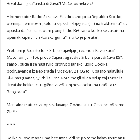
Hrvatska – građanska država?! Može još neki vic?
A komentator Radio Sarajeva čak direktno preti Republici Srpskoj
pominjanjem novih „kolona srpskih izbjeglica (…) na traktorima“, uz
opasku da će „sa sobom ponijeti dio BiH samo koliko se zakači na
opanak, cipelu i traktorsku gumu“, a „i to je previše“.
Problem je što isto to iz Srbije najavljuje, recimo, i Pavle Radić
(Autonomija info), predviđajući „egzodus Srba iz paradržave RS“,
samo „bude li se nastavilo protivbosansko ludilo Dodika,
podržavanog iz Beograda i Moskve“. Za CG to ljubazno najavljuje
Kišjuhas (Danas): „Srbi iz Crne Gore mogli bi da priupitaju Srbe iz
Hrvatske koliko je tragično završila njihova odbrana i zaštita iz
Beograda“.
Mentalne matrice za opravdavanje Zločina su tu. Čeka se još samo
Zločin.
* * *
Koliko su ove mape uma bezumne vidi se po tome kakav tretman u