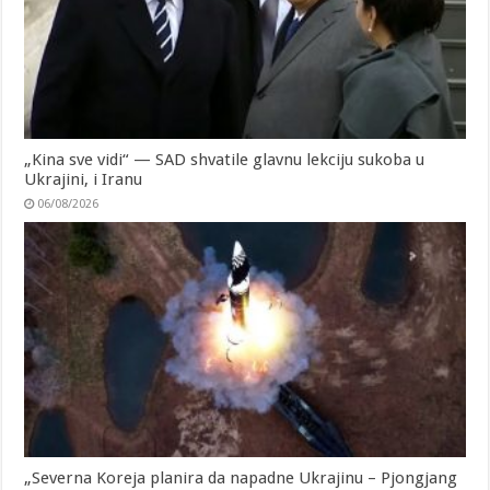
„Kina sve vidi“ — SAD shvatile glavnu lekciju sukoba u
Ukrajini, i Iranu
06/08/2026
„Severna Koreja planira da napadne Ukrajinu – Pjongjang