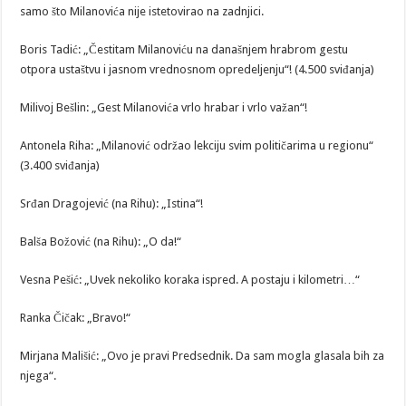
samo što Milanovića nije istetovirao na zadnjici.
Boris Tadić: „Čestitam Milanoviću na današnjem hrabrom gestu
otpora ustaštvu i jasnom vrednosnom opredeljenju“! (4.500 sviđanja)
Milivoj Bešlin: „Gest Milanovića vrlo hrabar i vrlo važan“!
Antonela Riha: „Milanović održao lekciju svim političarima u regionu“
(3.400 sviđanja)
Srđan Dragojević (na Rihu): „Istina“!
Balša Božović (na Rihu): „O da!“
Vesna Pešić: „Uvek nekoliko koraka ispred. A postaju i kilometri…“
Ranka Čičak: „Bravo!“
Mirjana Mališić: „Ovo je pravi Predsednik. Da sam mogla glasala bih za
njega“.