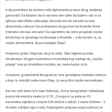
A da pomislimo da uložimo neki diplomatski protest zbog slavljenja
genocida? Da kažemo da to nećemo više ćutke da trpimo i da će se
njihovo nekrofilsko radovanje srbocidu morati odraziti na naše
ekonomske odnose? Da pomenemo mogućnost da hrvatske firme
tretiramo isto kao oni naše? Da zapretimo da ćemo priupitati srpske
turiste koji se spremaju na letovanje u Hrvatsku – a da nećete i vi, sa
svojim domaćinima, da proslavljate Oluju?
Prelazimo preko Oluje kao da je to ništa. Tako šaljemo poruku
ohrabrenja i drugim šovinistima iz komšiluka koji maštaju da „srpsko
pitanje“ reše po hrvatskom modelu. Jer, nema kazne za to.
Uostalom, građanistički Beograd već ima spremljenu mentalnu matricu
u koju će smestiti svaku novu Oluju: za sve je kriv srpski nacionalizam.
Kao što ovih dana reče Ivan Videnović, fizičar beogradski i nekadašnji
pomoćnik ministra nauke (iz G17): „Crnogorci su peta ex-YU
nacionalna zajednica s kojom Srbi dolaze u sukob. S nama (Srbima – S.
A) nešto ozbiljno nije u redu. Pokazujemo potpunu nesposobnost za