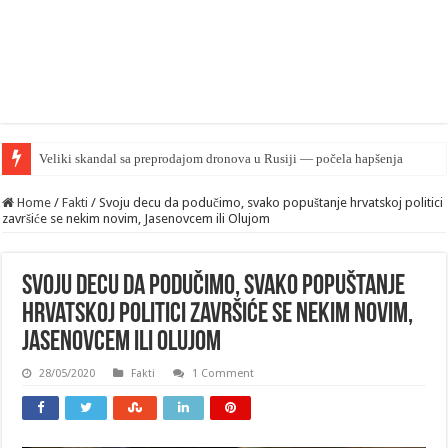
„Iran postaje pandur
Home
/
Fakti
/
Svoju decu da podučimo, svako popuštanje hrvatskoj politici
završiće se nekim novim, Jasenovcem ili Olujom
Svoju decu da podučimo, svako popuštanje
hrvatskoj politici završiće se nekim novim,
Jasenovcem ili Olujom
28/05/2020
Fakti
1 Comment