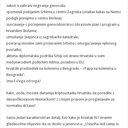
zakon o zabrani negiranja genocida;
spomenik pobijenim Srbima u centru Zagreba (onakav kakav su Nemci
podigli Jevrejima u centru Berlina);
suočavanje s počinjenim genocidom kroz obrazovni plan i program u
hrvatskim školama;
izmeštanje Stepinca iz zagrebačke katedrale;
povraćaj imovine svim proteranim Srbima i omogućavanje njihovog
povratka;
aktivna diplomatska podrška Srbiji od strane Hrvatske u svim
međunarodnim političkim telima, posebno u EU;
hrvatski predsednik na kolenima u Beogradu – i Papa na kolenima u
Beogradu“.
Ima li ičega od toga?
Kako, onda, možete današnju kriptoustašku Hrvatsku da poredite s
denacifikovanom Nemačkom? I s kojim pravom je proglašavate za
normalnu državu?
Samo jedan karakterističan detalj. Evo kako je hrvatski N1 stranim
gledaocima objasnio šta se desilo u Jasenovcu: „Ustasha-led camp in