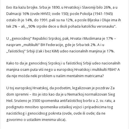
Evo šta kažu brojke. Srba je 1890. u Hrvatskoj i Slavoniji bilo 26%, a u
Dalmaciji 16% (ovde HHVII; ovde 150); posle Pokolja (1941-1945)
ostalo ih je 14%, do 1991. pali su na 12%, a posle Bljeska i Oluje ima ih
tek 2% – ali, „90% srpske dece u školi pohađa katoličku veronauku“.
U „genocidnoj“ Republici Srpskoj, pak, Hrvata i Muslimana je 17% –
naspram „multikulti“ BH Federacije, gde je Srba tek 2%. A i u
„fašističkoj“ Srbiji (čak i bez KiM) udeo nacionalnih manjina je 17%.
Kako to da je genocidnoj Srpskoj i u fašističkoj Srbiji udeo nacionalnih
manjina osam puta viši nego u europskoj Hrvatskoj i multikulti FBiH? A
da nije možda neki problem u našim mentalnim matricama?
U toj europskoj Hrvatskoj, da podsetim, legalizovan je pozdrav Za
dom spremni – što je isto kao da je u Nemačkoj normalizovan Sieg
Heil. Srušeno je 3500 spomenika antifašističkoj borbi u 2. sv. ratu, a
podignuto mnoštvo spomenika ustaškoj vojsci i pripadnicima tog
nacističkog i genocidnog pokreta (ovde, ovde ili ovde; da ne
govorimo o ustaškim imenima ulica).