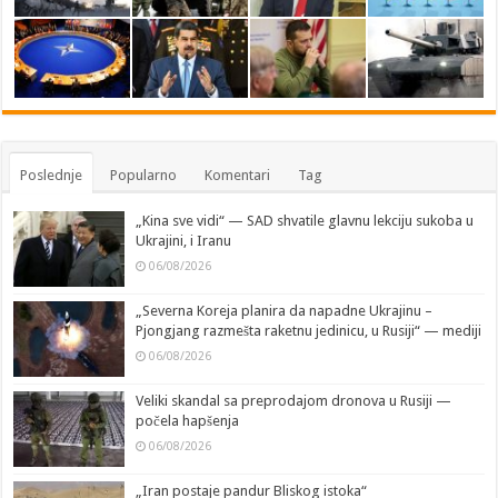
Poslednje
Popularno
Komentari
Tag
„Kina sve vidi“ — SAD shvatile glavnu lekciju sukoba u
Ukrajini, i Iranu
06/08/2026
„Severna Koreja planira da napadne Ukrajinu –
Pjongjang razmešta raketnu jedinicu, u Rusiji“ — mediji
06/08/2026
Veliki skandal sa preprodajom dronova u Rusiji —
počela hapšenja
06/08/2026
„Iran postaje pandur Bliskog istoka“