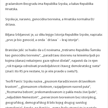
građanskom Beogradu ima Republika Srpska, a kakav Republika
Hrvatska.
Srpska je, naravno, genocidna tvorevina, a Hrvatska normalna EU
država.
Biljana Srbljanović je, uz sliku knjige Istorija Republike Srpske, napisala:
„prvo je bio genocid, a onda `država` – kraj istorije“.
Branislav Jelić se hvalio da u E novinama „tretiramo Republiku Šumsku
kao genocidnu tvorevinu“, „paradržavu stvorenu na leševima ljudi po
kojima (danas) nekažnjeno gaze njihovi dželati”, najavivši da će njen
„rok trajanja određivati pravdoljubivost čitavog demokratskog sveta“
(znači: što RS pre nestane, to je više pravde u svetu?!).
Teofil Pančić Srpsku naziva „gnusnom Karadžićevom državolikom
krastom”, „glomaznom crkotinom, razjapljenom nasred puta”,
„’Rozmarina bebom’, prekomandovanom iz pakla među žive ljude”,
„neljudskim Nemestom”, „perverznom tvorevinom bez istorijskog,
geografskog, demografskog ili bilo kojeg drugog suvislog
utemeljenja”. Srpska, po Pančiću, „nema ’bolju stranu’: to je nastalo