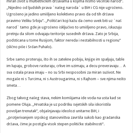
miran život u multietničkim državama u kojima nismo većinski narod“.
„Nijedno od ljudskih prava `našeg naroda` u BiH i CG nije ugroženo.
Ugroženo je jedino umišljeno kolektivno pravo da od tih država
pravimo Veliku Srbiju“. „Političari koji kažu da ćemo uvek biti uz `naš
narod` tamo gde je ugroženo isključivo to umišljeno pravo, iskazuju
pretnju da silom odvajaju teritorije susednih država. Zato je Srbija,
podsticana u tome Rusijom, faktor nereda i nestabilnosti u regionu“
(slično piše i Srđan Puhalo).
Srbe samo proteruju, što ih se zatekne pobiju, knjige im spaljuju, table
im lupaju, grobove rasturaju, crkve im uzimaju, a decu preveravaju… A
sva ostala prava imaju – no su Srbi nesposobni za miran suživot. Ne
mogaše ni s Turcima, ni s Austrougarima, ni s Rajhom – sve njima nešto
smeta…
Zbog takvog našeg stava, nekim komšijama ide voda na usta kad se
pomene Oluja. „Hrvatska je uz podršku svjetskih sila iskoristila
povoljan trenutak“, objašnjavaju ideolozi unitarne BiH, i
„protjerivanjem srpskog stanovništva završila sukob kao građanska
država, čime je postigla visok stepen političke stabilnosti“.