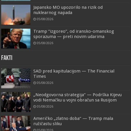
Japansko MO upozorilo na rizik od
nuklearnog napada
05/08/2026
Tramp “izgoreo”, od iransko-omanskog
sporazuma — preti novim udarima
05/08/2026
FAKTI
SAD pred kapitulacijom — The Financial
Times
05/08/2026
„Neodgovorna strategija“ — Podrška Kijevu
vodi Nemačku u vojni obračun sa Rusijom
05/08/2026
Američko „zlatno doba“ — Tramp mala
ružičastu sliku
05/08/2026