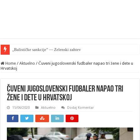
„Balističke sankcije“ — Zelenski zahteva od EU zaštiti Kijev ali
Home
/
Aktuelno
/
Čuveni jugoslovenski fudbaler napao tri žene i dete u
Hrvatskoj
Čuveni jugoslovenski fudbaler napao tri
žene i dete u Hrvatskoj
15/06/2020
Aktuelno
Dodaj Komentar