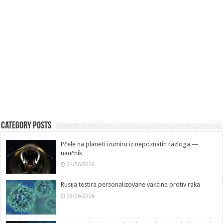
Category Posts
Pčele na planeti izumiru iz nepoznatih razloga —
naučnik
24/06/2026
Rusija testira personalizovane vakcine protiv raka
08/06/2026