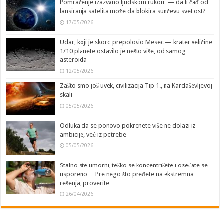
Pomračenje izazvano ljudskom rukom — da li čađ od
lansiranja satelita može da blokira sunčevu svetlost?
17/05/2026
Udar, koji je skoro prepolovio Mesec — krater veličine
1/10 planete ostavilo je nešto više, od samog
asteroida
12/05/2026
Zašto smo još uvek, civilizacija Tip 1., na Kardaševljevoj
skali
05/05/2026
Odluka da se ponovo pokrenete više ne dolazi iz
ambicije, već iz potrebe
05/05/2026
Stalno ste umorni, teško se koncentrišete i osećate se
usporeno… Pre nego što pređete na ekstremna
rešenja, proverite…
26/04/2026