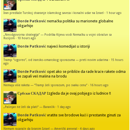
Iran predlaže Turskoj stvaranje islamskog saveza i konačni udar na Izrael
·
1 hour ago
Đorđe Patković
nemačka politika su marionete globalne
oligarhije
„Neodgovorna strategija“ — Podrška Kijevu vodi Nemačku u vojni obračun sa
Rusijom
·
10 hours ago
Đorđe Patković
najveći komedijaš u istoriji
Tramp “izgoreo”, od iransko-omanskog sporazuma — preti novim udarima
·
15 hours
ago
Đorđe Patković
opet ako se približe da rade kraće rakete odma
se zapali veš mašina na brodu
Nemaju više raketa — “Tramp želi sporazum, po svaku cenu”
·
16 hours ago
Србски СКАДАР
Izgleda da je ovaj pobjego iz ludnice !!
„Pašinjan ne želi da plati“ — Barančik
·
1 day ago
Đorđe Patković
vratite sve brodove kući i prestanite ginuti za
oligarhiju
Nemam razarače da branim Izrael — Američki general
·
4 days ago