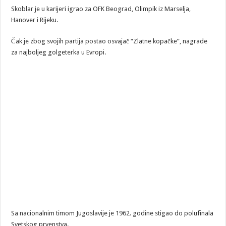
Skoblar je u karijeri igrao za OFK Beograd, Olimpik iz Marselja,
Hanover i Rijeku.
Čak je zbog svojih partija postao osvajač “Zlatne kopačke”, nagrade
za najboljeg golgeterka u Evropi.
Sa nacionalnim timom Jugoslavije je 1962. godine stigao do polufinala
Svetskog prvenstva.