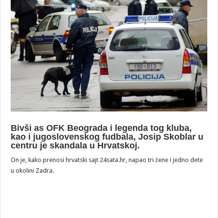
Bivši as OFK Beograda i legenda tog kluba,
kao i jugoslovenskog fudbala, Josip Skoblar u
centru je skandala u Hrvatskoj.
On je, kako prenosi hrvatski sajt 24sata.hr, napao tri žene i jedno dete
u okolini Zadra.