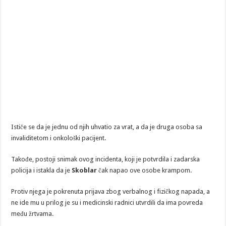
Ističe se da je jednu od njih uhvatio za vrat, a da je druga osoba sa
invaliditetom i onkološki pacijent.
Takođe, postoji snimak ovog incidenta, koji je potvrdila i zadarska
policija i istakla da je
Skoblar
čak napao ove osobe krampom.
Protiv njega je pokrenuta prijava zbog verbalnog i fizičkog napada, a
ne ide mu u prilog je su i medicinski radnici utvrdili da ima povreda
među žrtvama.