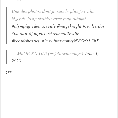
Une des photos dont je suis le plus fier…la
légende josip skoblar avec mon album!
#olympiquedemarseille
#mugeknight
#soulierdor
#vierdor
#finiparti
@renemalleville
@cordobastien
pic.twitter.com/yNVYkO1Gb5
— MuGE KNiGHt (@followthemuge)
June 3,
2020
(B92)