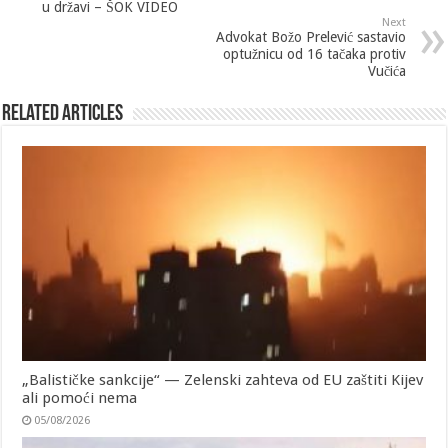
u državi – ŠOK VIDEO
Next
Advokat Božo Prelević sastavio
optužnicu od 16 tačaka protiv
Vučića
Related Articles
„Balističke sankcije“ — Zelenski zahteva od EU zaštiti Kijev
ali pomoći nema
05/08/2026