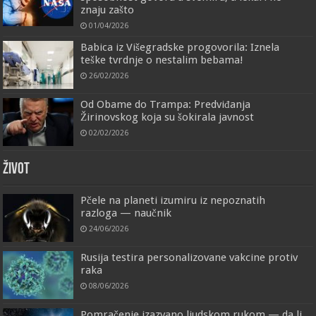
znaju zašto
01/04/2026
Babica iz Višegradske progovorila: Iznela
teške tvrdnje o nestalim bebama!
26/02/2026
Od Obame do Trampa: Predviđanja
Žirinovskog koja su šokirala javnost
02/02/2026
ŽIVOT
Pčele na planeti izumiru iz nepoznatih
razloga — naučnik
24/06/2026
Rusija testira personalizovane vakcine protiv
raka
08/06/2026
Pomračenje izazvano ljudskom rukom — da li