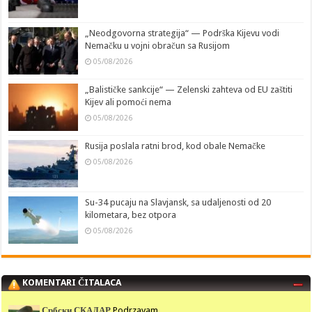
„Neodgovorna strategija“ — Podrška Kijevu vodi
Nemačku u vojni obračun sa Rusijom
05/08/2026
„Balističke sankcije“ — Zelenski zahteva od EU zaštiti
Kijev ali pomoći nema
05/08/2026
Rusija poslala ratni brod, kod obale Nemačke
05/08/2026
Su-34 pucaju na Slavjansk, sa udaljenosti od 20
kilometara, bez otpora
05/08/2026
KOMENTARI ČITALACA
Србски СКАДАР
Podrzavam ...