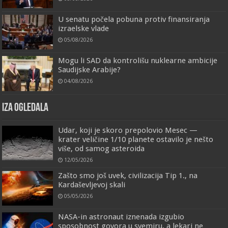
U senatu počela pobuna protiv finansiranja
izraelske vlade
05/08/2026
Mogu li SAD da kontrolišu nuklearne ambicije
Saudijske Arabije?
04/08/2026
IZA OGLEDALA
Udar, koji je skoro prepolovio Mesec —
krater veličine 1/10 planete ostavilo je nešto
više, od samog asteroida
12/05/2026
Zašto smo još uvek, civilizacija Tip 1., na
Kardaševljevoj skali
05/05/2026
NASA-in astronaut iznenada izgubio
sposobnost govora u svemiru, a lekari ne