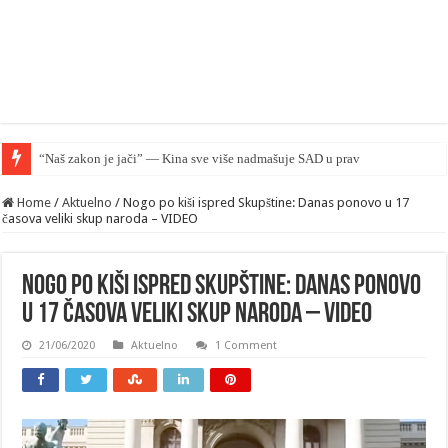
“Naš zakon je jači” — Kina sve više nadmašuje SAD u pravnom smislu
Home
/
Aktuelno
/
Nogo po kiši ispred Skupštine: Danas ponovo u 17
časova veliki skup naroda – VIDEO
Nogo po kiši ispred Skupštine: Danas ponovo
u 17 časova veliki skup naroda – VIDEO
21/06/2020
Aktuelno
1 Comment