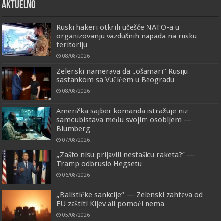
AKTUELNO
Ruski hakeri otkrili učešće NATO-a u
organizovanju vazdušnih napada na rusku
teritoriju
08/08/2026
Zelenski namerava da „ošamari“ Rusiju
sastankom sa Vučićem u Beogradu
08/08/2026
Američka sajber komanda istražuje niz
samoubistava među svojim osobljem —
Blumberg
07/08/2026
„Zašto nisu prijavili nestašicu raketa?“ —
Tramp odbrusio Hegsetu
06/08/2026
„Balističke sankcije“ — Zelenski zahteva od
EU zaštiti Kijev ali pomoći nema
05/08/2026