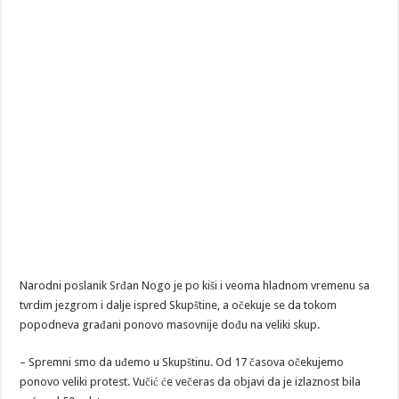
Narodni poslanik Srđan Nogo je po kiši i veoma hladnom vremenu sa
tvrdim jezgrom i dalje ispred Skupštine, a očekuje se da tokom
popodneva građani ponovo masovnije dođu na veliki skup.
– Spremni smo da uđemo u Skupštinu. Od 17 časova očekujemo
ponovo veliki protest. Vučić će večeras da objavi da je izlaznost bila