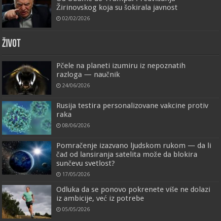
Žirinovskog koja su šokirala javnost
02/02/2026
ŽIVOT
Pčele na planeti izumiru iz nepoznatih
razloga — naučnik
24/06/2026
Rusija testira personalizovane vakcine protiv
raka
08/06/2026
Pomračenje izazvano ljudskom rukom — da li
čađ od lansiranja satelita može da blokira
sunčevu svetlost?
17/05/2026
Odluka da se ponovo pokrenete više ne dolazi
iz ambicije, već iz potrebe
05/05/2026