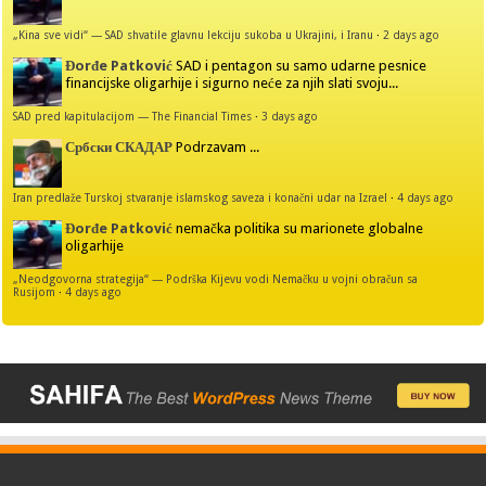
„Kina sve vidi“ — SAD shvatile glavnu lekciju sukoba u Ukrajini, i Iranu
·
2 days ago
Đorđe Patković
SAD i pentagon su samo udarne pesnice
financijske oligarhije i sigurno neće za njih slati svoju...
SAD pred kapitulacijom — The Financial Times
·
3 days ago
Србски СКАДАР
Podrzavam ...
Iran predlaže Turskoj stvaranje islamskog saveza i konačni udar na Izrael
·
4 days ago
Đorđe Patković
nemačka politika su marionete globalne
oligarhije
„Neodgovorna strategija“ — Podrška Kijevu vodi Nemačku u vojni obračun sa
Rusijom
·
4 days ago