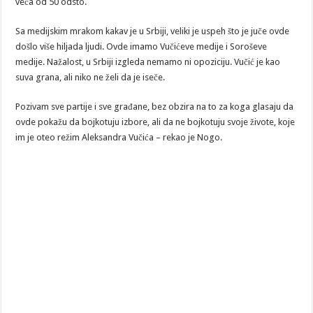
veća od 50 odsto.
Sa medijskim mrakom kakav je u Srbiji, veliki je uspeh što je juče ovde
došlo više hiljada ljudi. Ovde imamo Vučićeve medije i Soroševe
medije. Nažalost, u Srbiji izgleda nemamo ni opoziciju. Vučić je kao
suva grana, ali niko ne želi da je iseče.
Pozivam sve partije i sve građane, bez obzira na to za koga glasaju da
ovde pokažu da bojkotuju izbore, ali da ne bojkotuju svoje živote, koje
im je oteo režim Aleksandra Vučića – rekao je Nogo.