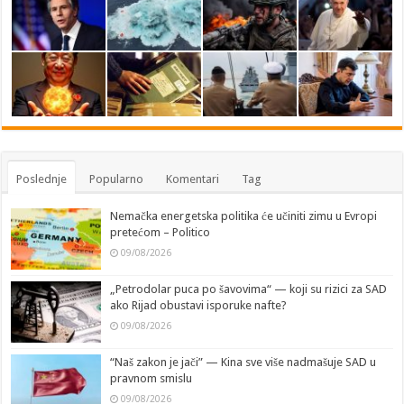
Poslednje
Popularno
Komentari
Tag
Nemačka energetska politika će učiniti zimu u Evropi
pretećom – Politico
09/08/2026
„Petrodolar puca po šavovima“ — koji su rizici za SAD
ako Rijad obustavi isporuke nafte?
09/08/2026
“Naš zakon je jači” — Kina sve više nadmašuje SAD u
pravnom smislu
09/08/2026