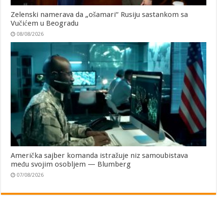
Zelenski namerava da „ošamari“ Rusiju sastankom sa
Vučićem u Beogradu
08/08/2026
Američka sajber komanda istražuje niz samoubistava
među svojim osobljem — Blumberg
07/08/2026