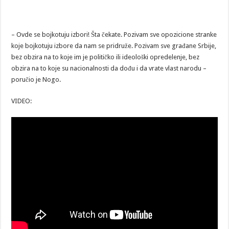
– Ovde se bojkotuju izbori! Šta čekate. Pozivam sve opozicione stranke
koje bojkotuju izbore da nam se pridruže. Pozivam sve građane Srbije,
bez obzira na to koje im je političko ili ideološki opredelenje, bez
obzira na to koje su nacionalnosti da dođu i da vrate vlast narodu –
poručio je Nogo.
VIDEO: