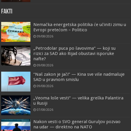
FAKTI
Nemačka energetska politika će učiniti zimu u
Evropi pretećom – Politico
09/08/2026
„Petrodolar puca po šavovima“ — koji su
rizici za SAD ako Rijad obustavi isporuke
nafte?
09/08/2026
“Naš zakon je jači” — Kina sve više nadmašuje
SAD u pravnom smislu
09/08/2026
„Veoma loše vesti“ — velika greška Palantira
u Rusiji
07/08/2026
Nakon vesti o SVO general Guruljov pozvao
na udar — direktno na NATO