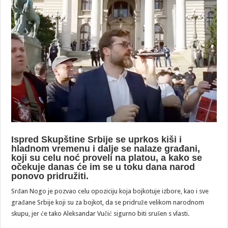
Ispred Skupštine Srbije se uprkos kiši i
hladnom vremenu i dalje se nalaze građani,
koji su celu noć proveli na platou, a kako se
očekuje danas će im se u toku dana narod
ponovo pridružiti.
Srđan Nogo je pozvao celu opoziciju koja bojkotuje izbore, kao i sve
građane Srbije koji su za bojkot, da se pridruže velikom narodnom
skupu, jer će tako Aleksandar Vučić sigurno biti srušen s vlasti.