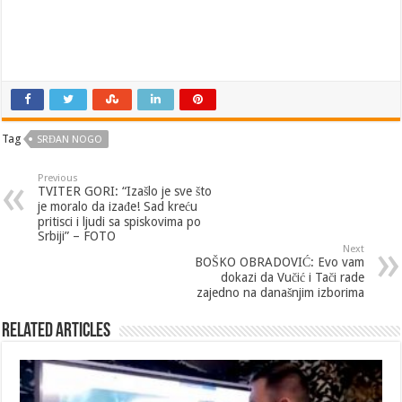
Tag
SRĐAN NOGO
Previous
TVITER GORI: “Izašlo je sve što
je moralo da izađe! Sad kreću
pritisci i ljudi sa spiskovima po
Srbiji” – FOTO
Next
BOŠKO OBRADOVIĆ: Evo vam
dokazi da Vučić i Tači rade
zajedno na današnjim izborima
Related Articles