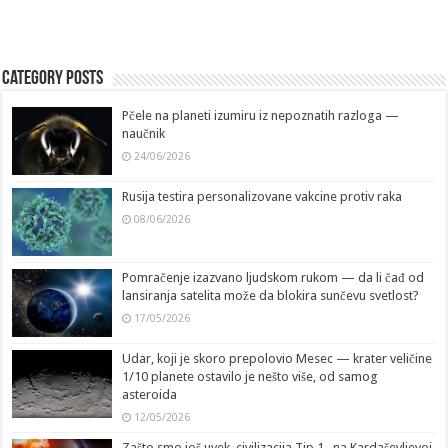
Category Posts
Pčele na planeti izumiru iz nepoznatih razloga —
naučnik
24/06/2026
Rusija testira personalizovane vakcine protiv raka
08/06/2026
Pomračenje izazvano ljudskom rukom — da li čađ od
lansiranja satelita može da blokira sunčevu svetlost?
17/05/2026
Udar, koji je skoro prepolovio Mesec — krater veličine
1/10 planete ostavilo je nešto više, od samog
asteroida
12/05/2026
Zašto smo još uvek, civilizacija Tip 1., na Kardaševljevoj