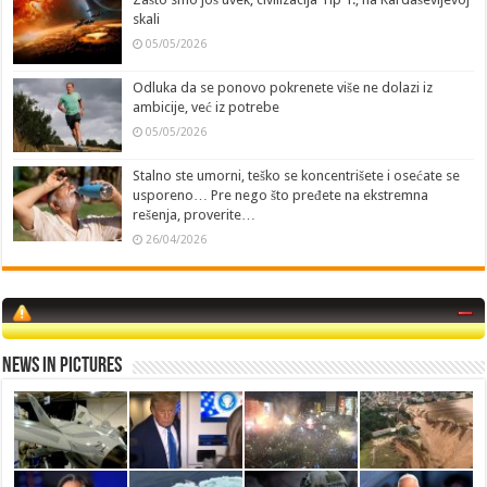
skali
05/05/2026
Odluka da se ponovo pokrenete više ne dolazi iz
ambicije, već iz potrebe
05/05/2026
Stalno ste umorni, teško se koncentrišete i osećate se
usporeno… Pre nego što pređete na ekstremna
rešenja, proverite…
26/04/2026
News in Pictures