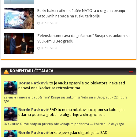
Ruski hakeri otkrili učešće NATO-a u organizovanju
vazdušnih napada na rusku teritoriju
08/08/2026
Zelenski namerava da „ošamari“ Rusiju sastankom sa
Vučićem u Beogradu
08/08/2026
KOMENTARI ČITALACA
Đorđe Patković
to je vučku opasnije od blokatora, neka sad
nabavi onaj kačket sa retrovizorima
Zelenski namerava da „ošamari“ Rusiju sastankom sa Vučićem u Beogradu
·
22 hours
ago
Đorđe Patković
SAD tu nema nikakav uticaj, oni su kolonija i
udarna pesnica globalne oligarhije a ukrajinci su...
SAD vratile Kijevu potpun pristup obaveštajnim podacima — Politico
·
2 days ago
Đorđe Patković
brkate jevrejsku oligarhiju sa SAD