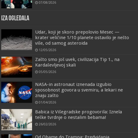
07/08/2026
IZA OGLEDALA
Udar, koji je skoro prepolovio Mesec —
krater veličine 1/10 planete ostavilo je nešto
više, od samog asteroida
12/05/2026
Zašto smo još uvek, civilizacija Tip 1., na
Kardaševljevoj skali
05/05/2026
NASA-in astronaut iznenada izgubio
sposobnost govora u svemiru, a lekari ne
znaju zašto
01/04/2026
Babica iz Višegradske progovorila: Iznela
teške tvrdnje o nestalim bebama!
26/02/2026
Od Obame do Trampa: Predviđanja