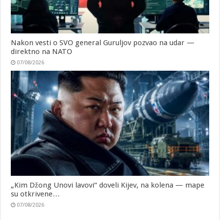
Nakon vesti o SVO general Guruljov pozvao na udar —
direktno na NATO
07/08/2026
„Kim Džong Unovi lavovi“ doveli Kijev, na kolena — mape
su otkrivene…
07/08/2026