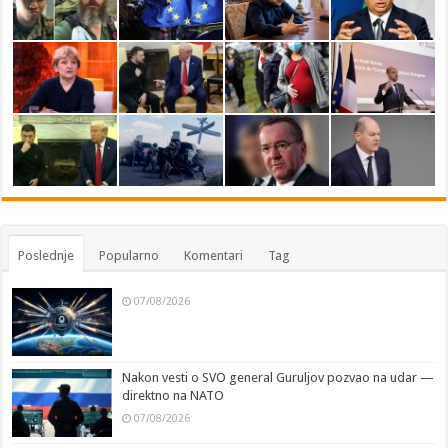
Poslednje
Popularno
Komentari
Tag
07/08/2026
Nakon vesti o SVO general Guruljov pozvao na udar —
direktno na NATO
07/08/2026