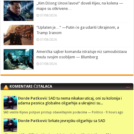
„Kim Džong Unovi lavovi“ doveli Kijev, na kolena —
mape su otkrivene…
07/08/2026
“Uplašen je…” —Putin će ga udariti Ukrajinom, a
Tramp Iranom
07/08/2026
Američka sajber komanda istražuje niz samoubistava
među svojim osobljem — Blumberg
07/08/2026
KOMENTARI ČITALACA
Đorđe Patković
SAD tu nema nikakav uticaj, oni su kolonija i
udarna pesnica globalne oligarhije a ukrajinci su...
SAD vratile Kijevu potpun pristup obaveštajnim podacima — Politico
·
9 hours ago
Đorđe Patković
brkate jevrejsku oligarhiju sa SAD