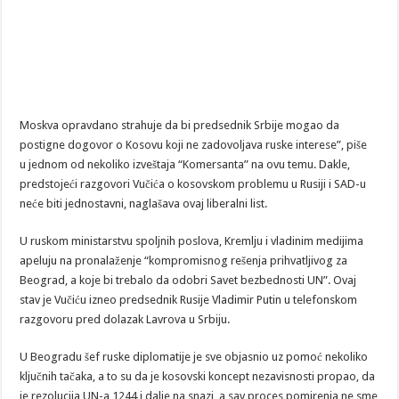
Moskva opravdano strahuje da bi predsednik Srbije mogao da
postigne dogovor o Kosovu koji ne zadovoljava ruske interese”, piše
u jednom od nekoliko izveštaja “Komersanta” na ovu temu. Dakle,
predstojeći razgovori Vučića o kosovskom problemu u Rusiji i SAD-u
neće biti jednostavni, naglašava ovaj liberalni list.
U ruskom ministarstvu spoljnih poslova, Kremlju i vladinim medijima
apeluju na pronalaženje “kompromisnog rešenja prihvatljivog za
Beograd, a koje bi trebalo da odobri Savet bezbednosti UN”. Ovaj
stav je Vučiću izneo predsednik Rusije Vladimir Putin u telefonskom
razgovoru pred dolazak Lavrova u Srbiju.
U Beogradu šef ruske diplomatije je sve objasnio uz pomoć nekoliko
ključnih tačaka, a to su da je kosovski koncept nezavisnosti propao, da
je rezolucija UN-a 1244 i dalje na snazi, a sav proces pomirenja ne sme