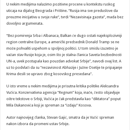
U nekim medijima nalazimo pozitivne procene u kontekstu ruskog
uticaja na dijalog Beograda i Prištine. “Rusija ima sve preduslove da
preuzme inicijativu u svoje ruke“, tvrdi “Nezavisinaja gazeta”, mada bez
dovoljno argumenata.
“Bez pomirenja Srba i Albanaca, Balkan će dugo ostati najeksplozivniji
region centralne Europe, a američki predsednik Donald Tramp se ne
može pohvaliti uspehom u spoljnoj politici. U tom smislu izuzetno je
važan stav Rusije koja je, osim što je stalna članica Saveta bezbednosti
UN-a, uvek postupala kao pouzdan advokat Srbije”, navodi ovaj list. A
uz to podvlači da su “nezavisnost Abhazije i Južne Osetije te pripajanje
Krima desili se upravo zbog kosovskog presedana”.
U isto vreme u nekim medijima je prisutna kritika politike Aleksandra
Vučića. Konzervativna agencija “Regnum” koja, inače, često objavljuje
oštre tekstove o Srbiji, Vučića je čak predstavila kao “diktatora” poput
Mila Đukanovića koji je spreman za “izdaju” Kosova.
Autor najnovijeg članka, Stevan Gajić, smatra da je Vučić spreman
nakon izbora da promeni ustav Srbije.