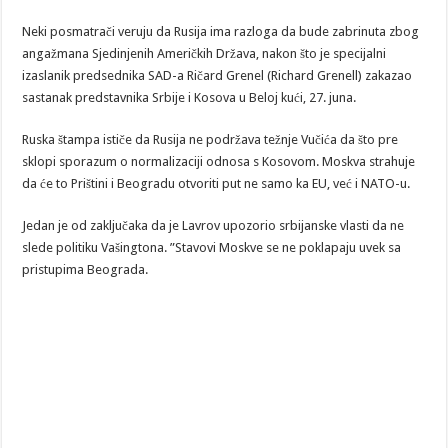
Neki posmatrači veruju da Rusija ima razloga da bude zabrinuta zbog
angažmana Sjedinjenih Američkih Država, nakon što je specijalni
izaslanik predsednika SAD-a Ričard Grenel (Richard Grenell) zakazao
sastanak predstavnika Srbije i Kosova u Beloj kući, 27. juna.
Ruska štampa ističe da Rusija ne podržava težnje Vučića da što pre
sklopi sporazum o normalizaciji odnosa s Kosovom. Moskva strahuje
da će to Prištini i Beogradu otvoriti put ne samo ka EU, već i NATO-u.
Jedan je od zaključaka da je Lavrov upozorio srbijanske vlasti da ne
slede politiku Vašingtona. ”Stavovi Moskve se ne poklapaju uvek sa
pristupima Beograda.