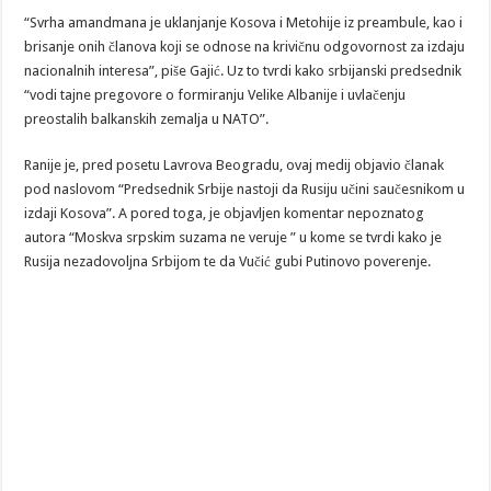
“Svrha amandmana je uklanjanje Kosova i Metohije iz preambule, kao i
brisanje onih članova koji se odnose na krivičnu odgovornost za izdaju
nacionalnih interesa”, piše Gajić. Uz to tvrdi kako srbijanski predsednik
“vodi tajne pregovore o formiranju Velike Albanije i uvlačenju
preostalih balkanskih zemalja u NATO”.
Ranije je, pred posetu Lavrova Beogradu, ovaj medij objavio članak
pod naslovom “Predsednik Srbije nastoji da Rusiju učini saučesnikom u
izdaji Kosova”. A pored toga, je objavljen komentar nepoznatog
autora “Moskva srpskim suzama ne veruje ” u kome se tvrdi kako je
Rusija nezadovoljna Srbijom te da Vučić gubi Putinovo poverenje.