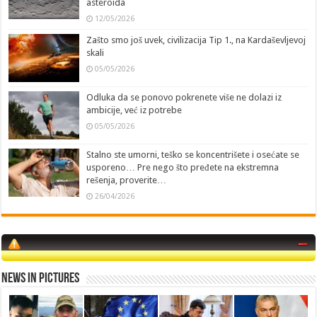
asteroida
12/05/2026
Zašto smo još uvek, civilizacija Tip 1., na Kardaševljevoj
skali
05/05/2026
Odluka da se ponovo pokrenete više ne dolazi iz
ambicije, već iz potrebe
05/05/2026
Stalno ste umorni, teško se koncentrišete i osećate se
usporeno… Pre nego što pređete na ekstremna
rešenja, proverite…
26/04/2026
News in Pictures