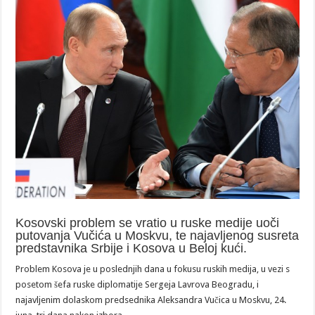
Kosovski problem se vratio u ruske medije uoči
putovanja Vučića u Moskvu, te najavljenog susreta
predstavnika Srbije i Kosova u Beloj kući.
Problem Kosova je u poslednjih dana u fokusu ruskih medija, u vezi s
posetom šefa ruske diplomatije Sergeja Lavrova Beogradu, i
najavljenim dolaskom predsednika Aleksandra Vučica u Moskvu, 24.