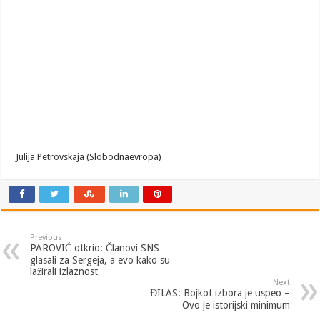
Julija Petrovskaja (Slobodnaevropa)
Previous
PAROVIĆ otkrio: Članovi SNS
glasali za Sergeja, a evo kako su
lažirali izlaznost
Next
ĐILAS: Bojkot izbora je uspeo –
Ovo je istorijski minimum