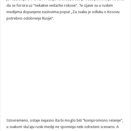
da se forsira uz “nekakve veštačke rokove”. Te izjave su u ruskim
medijima dopunjene naslovima poput „Za svaku je odluku o Kosovu
potrebno odobrenje Rusije“.
Istovremeno, ostaje nejasno šta bi moglo biti “kompromisno rešenje”,
u svakom slučaju ruski mediji ne spominju neki određeni scenario. A