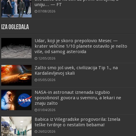
uniju… — FT
07/08/2026
IZA OGLEDALA
Udar, koji je skoro prepolovio Mesec —
krater veličine 1/10 planete ostavilo je nešto
više, od samog asteroida
12/05/2026
Zašto smo još uvek, civilizacija Tip 1., na
Kardaševljevoj skali
05/05/2026
NASA-in astronaut iznenada izgubio
sposobnost govora u svemiru, a lekari ne
znaju zašto
01/04/2026
Babica iz Višegradske progovorila: Iznela
teške tvrdnje o nestalim bebama!
26/02/2026