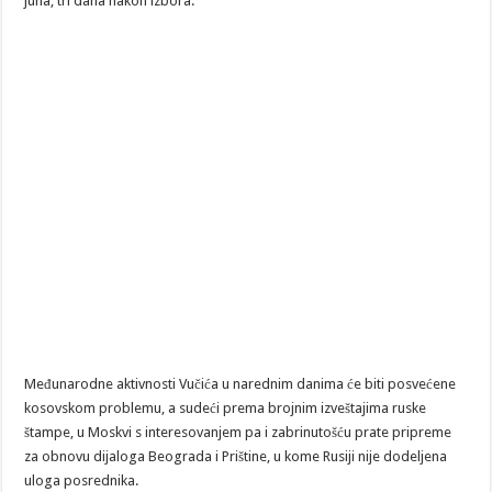
juna, tri dana nakon izbora.
Međunarodne aktivnosti Vučića u narednim danima će biti posvećene
kosovskom problemu, a sudeći prema brojnim izveštajima ruske
štampe, u Moskvi s interesovanjem pa i zabrinutošću prate pripreme
za obnovu dijaloga Beograda i Prištine, u kome Rusiji nije dodeljena
uloga posrednika.