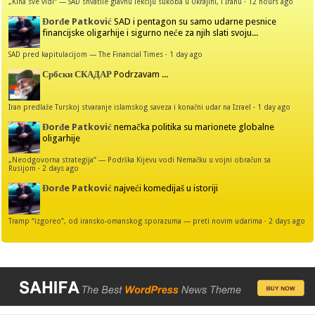
„Kina sve vidi“ — SAD shvatile glavnu lekciju sukoba u Ukrajini, i Iranu
·
12 hours ago
Đorđe Patković
SAD i pentagon su samo udarne pesnice
financijske oligarhije i sigurno neće za njih slati svoju...
SAD pred kapitulacijom — The Financial Times
·
1 day ago
Србски СКАДАР
Podrzavam ...
Iran predlaže Turskoj stvaranje islamskog saveza i konačni udar na Izrael
·
1 day ago
Đorđe Patković
nemačka politika su marionete globalne
oligarhije
„Neodgovorna strategija“ — Podrška Kijevu vodi Nemačku u vojni obračun sa
Rusijom
·
2 days ago
Đorđe Patković
najveći komedijaš u istoriji
Tramp “izgoreo”, od iransko-omanskog sporazuma — preti novim udarima
·
2 days ago