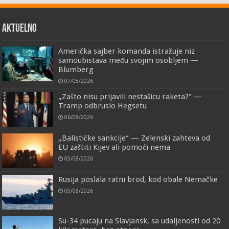
AKTUELNO
Američka sajber komanda istražuje niz
samoubistava među svojim osobljem —
Blumberg
07/08/2026
„Zašto nisu prijavili nestašicu raketa?“ —
Tramp odbrusio Hegsetu
06/08/2026
„Balističke sankcije“ — Zelenski zahteva od
EU zaštiti Kijev ali pomoći nema
05/08/2026
Rusija poslala ratni brod, kod obale Nemačke
05/08/2026
Su-34 pucaju na Slavjansk, sa udaljenosti od 20