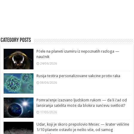
Category Posts
Pčele na planeti izumiru iz nepoznatih razloga —
naučnik
24/06/2026
Rusija testira personalizovane vakcine protiv raka
08/06/2026
Pomračenje izazvano ljudskom rukom — da li čađ od
lansiranja satelita može da blokira sunčevu svetlost?
17/05/2026
Udar, koji je skoro prepolovio Mesec — krater veličine
1/10 planete ostavilo je nešto više, od samog