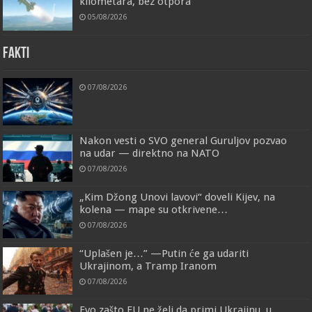
kilometara, bez otpora
05/08/2026
FAKTI
07/08/2026
Nakon vesti o SVO general Guruljov pozvao
na udar — direktno na NATO
07/08/2026
„Kim Džong Unovi lavovi“ doveli Kijev, na
kolena — mape su otkrivene…
07/08/2026
“Uplašen je…” —Putin će ga udariti
Ukrajinom, a Tramp Iranom
07/08/2026
Evo zašto EU ne želi da primi Ukrajinu, u