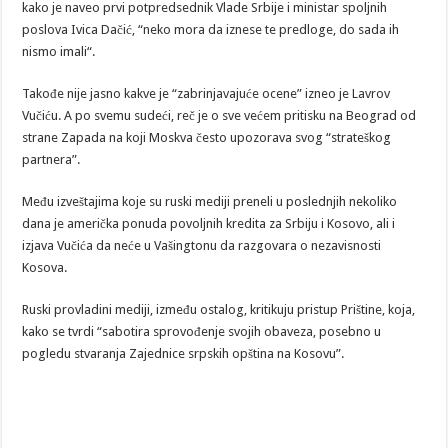
kako je naveo prvi potpredsednik Vlade Srbije i ministar spoljnih
poslova Ivica Dačić, “neko mora da iznese te predloge, do sada ih
nismo imali“.
Takođe nije jasno kakve je “zabrinjavajuće ocene” izneo je Lavrov
Vučiću. A po svemu sudeći, reč je o sve većem pritisku na Beograd od
strane Zapada na koji Moskva često upozorava svog “strateškog
partnera”.
Među izveštajima koje su ruski mediji preneli u poslednjih nekoliko
dana je američka ponuda povoljnih kredita za Srbiju i Kosovo, ali i
izjava Vučića da neće u Vašingtonu da razgovara o nezavisnosti
Kosova.
Ruski provladini mediji, između ostalog, kritikuju pristup Prištine, koja,
kako se tvrdi “sabotira sprovođenje svojih obaveza, posebno u
pogledu stvaranja Zajednice srpskih opština na Kosovu”.