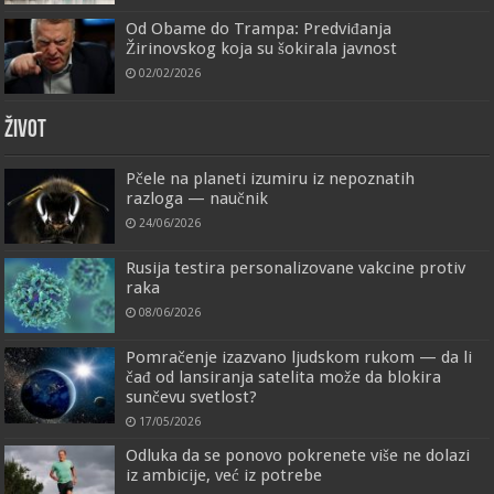
Od Obame do Trampa: Predviđanja
Žirinovskog koja su šokirala javnost
02/02/2026
ŽIVOT
Pčele na planeti izumiru iz nepoznatih
razloga — naučnik
24/06/2026
Rusija testira personalizovane vakcine protiv
raka
08/06/2026
Pomračenje izazvano ljudskom rukom — da li
čađ od lansiranja satelita može da blokira
sunčevu svetlost?
17/05/2026
Odluka da se ponovo pokrenete više ne dolazi
iz ambicije, već iz potrebe