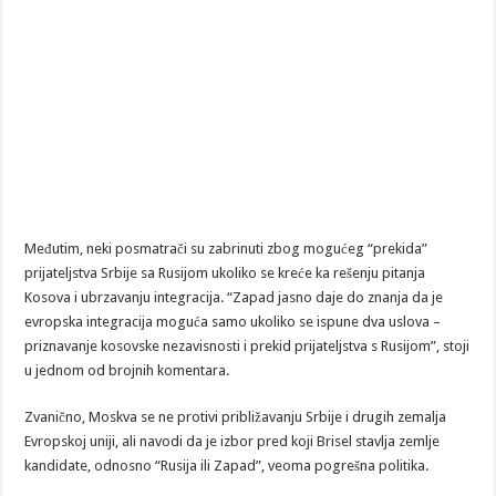
Međutim, neki posmatrači su zabrinuti zbog mogućeg “prekida”
prijateljstva Srbije sa Rusijom ukoliko se kreće ka rešenju pitanja
Kosova i ubrzavanju integracija. “Zapad jasno daje do znanja da je
evropska integracija moguća samo ukoliko se ispune dva uslova –
priznavanje kosovske nezavisnosti i prekid prijateljstva s Rusijom”, stoji
u jednom od brojnih komentara.
Zvanično, Moskva se ne protivi približavanju Srbije i drugih zemalja
Evropskoj uniji, ali navodi da je izbor pred koji Brisel stavlja zemlje
kandidate, odnosno “Rusija ili Zapad”, veoma pogrešna politika.