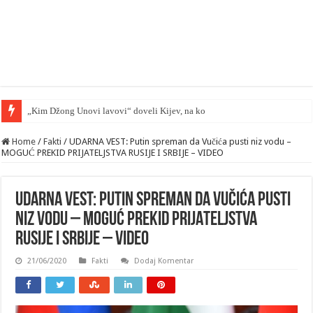
„Kim Džong Unovi lavovi“ doveli Kijev, na kolena — mape su otkrivene…
Home
/
Fakti
/
UDARNA VEST: Putin spreman da Vučića pusti niz vodu –
MOGUĆ PREKID PRIJATELJSTVA RUSIJE I SRBIJE – VIDEO
UDARNA VEST: Putin spreman da Vučića pusti
niz vodu – MOGUĆ PREKID PRIJATELJSTVA
RUSIJE I SRBIJE – VIDEO
21/06/2020
Fakti
Dodaj Komentar