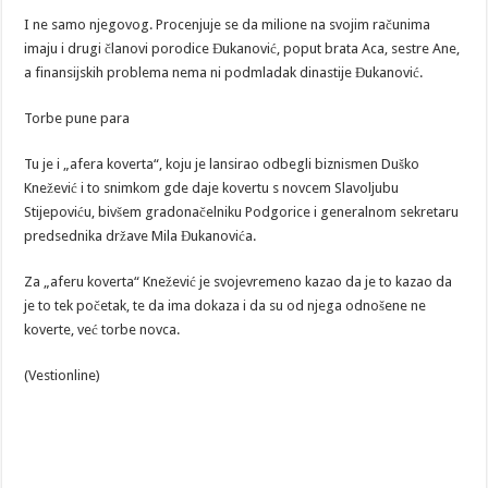
I ne samo njegovog. Procenjuje se da milione na svojim računima
imaju i drugi članovi porodice Đukanović, poput brata Aca, sestre Ane,
a finansijskih problema nema ni podmladak dinastije Đukanović.
Torbe pune para
Tu je i „afera koverta“, koju je lansirao odbegli biznismen Duško
Knežević i to snimkom gde daje kovertu s novcem Slavoljubu
Stijepoviću, bivšem gradonačelniku Podgorice i generalnom sekretaru
predsednika države Mila Đukanovića.
Za „aferu koverta“ Knežević je svojevremeno kazao da je to kazao da
je to tek početak, te da ima dokaza i da su od njega odnošene ne
koverte, već torbe novca.
(Vestionline)