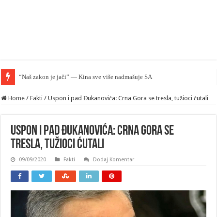
“Naš zakon je jači” — Kina sve više nadmašuje SAD u pravnom smislu
Home
/
Fakti
/
Uspon i pad Đukanovića: Crna Gora se tresla, tužioci ćutali
Uspon i pad Đukanovića: Crna Gora se
tresla, tužioci ćutali
09/09/2020
Fakti
Dodaj Komentar