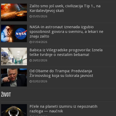
Zašto smo još uvek, civilizacija Tip 1., na
Kardaševljevoj skali
05/05/2026
NASA-in astronaut iznenada izgubio
sposobnost govora u svemiru, a lekari ne
znaju zašto
01/04/2026
Babica iz Višegradske progovorila: Iznela
teške tvrdnje o nestalim bebama!
26/02/2026
Od Obame do Trampa: Predviđanja
Žirinovskog koja su šokirala javnost
02/02/2026
ŽIVOT
Pčele na planeti izumiru iz nepoznatih
razloga — naučnik