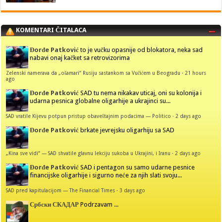
KOMENTARI ČITALACA
Đorđe Patković
to je vučku opasnije od blokatora, neka sad
nabavi onaj kačket sa retrovizorima
Zelenski namerava da „ošamari“ Rusiju sastankom sa Vučićem u Beogradu
·
21 hours
ago
Đorđe Patković
SAD tu nema nikakav uticaj, oni su kolonija i
udarna pesnica globalne oligarhije a ukrajinci su...
SAD vratile Kijevu potpun pristup obaveštajnim podacima — Politico
·
2 days ago
Đorđe Patković
brkate jevrejsku oligarhiju sa SAD
„Kina sve vidi“ — SAD shvatile glavnu lekciju sukoba u Ukrajini, i Iranu
·
2 days ago
Đorđe Patković
SAD i pentagon su samo udarne pesnice
financijske oligarhije i sigurno neće za njih slati svoju...
SAD pred kapitulacijom — The Financial Times
·
3 days ago
Србски СКАДАР
Podrzavam ...