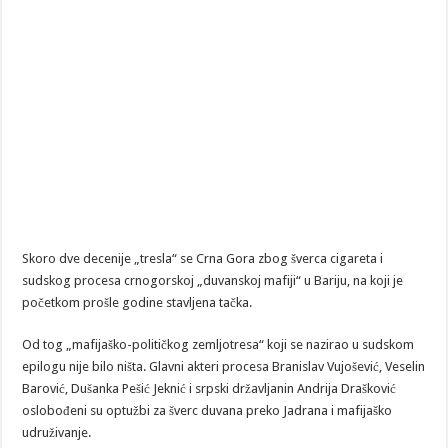
Skoro dve decenije „tresla“ se Crna Gora zbog šverca cigareta i
sudskog procesa crnogorskoj „duvanskoj mafiji“ u Bariju, na koji je
početkom prošle godine stavljena tačka.
Od tog „mafijaško-političkog zemljotresa“ koji se nazirao u sudskom
epilogu nije bilo ništa. Glavni akteri procesa Branislav Vujošević, Veselin
Barović, Dušanka Pešić Jeknić i srpski državljanin Andrija Drašković
oslobođeni su optužbi za šverc duvana preko Jadrana i mafijaško
udruživanje.