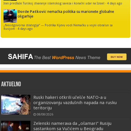
Iran predlaže Turskoj stvaranje islamskog saveza i konačni udar na Izrael
·
4 days ago
Đorđe Patković
nemačka politika su marionete globalne
oligarhije
„Neodgovorna strategija“ — Podrška Kijevu vodi Nemačku u vojni obračun sa
Rusijom
·
4 days ago
AKTUELNO
Ruski hakeri otkrili učešće NATO-a u
organizovanju vazdušnih napada na rusku
teritoriju
08/08/2026
Zelenski namerava da „ošamari“ Rusiju
sastankom sa Vučićem u Beogradu