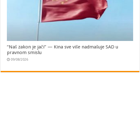
“Naš zakon je jači” — Kina sve više nadmašuje SAD u
pravnom smislu
09/08/2026