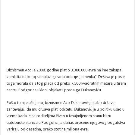
Biznismen Aco je 2008. godine platio 3.300.000 evra na ime zakupa
zemljišta na kojoj se nalazi zgrada policije „Limenka“. Država je posle
toga morala da s tog placa od preko 7.500 kvadratnih metara u širem
centru Podgorice ukloni objekat i preda ga Đukanoviću.
Pošto to nije učinjeno, biznismen Aco Đukanović je tužio državu
zahtevajući da mu država plati odštetu. Đukanović je u politiku ušao u
vreme kada je sa roditeljima živeo u iznajmljenom stanu blizu
autobuske stanice u Podgorici, a danas procene njegovog bogatstva
variraju od desetina, preko stotina miliona evra.