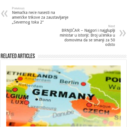
Previous
Nemačka neće nasesti na
američke trikove za zaustavljanje
„Severnog toka 2“
Next
BRNJIČAR – Najgori i najgluplji
ministar u istoriji: Broj učenika u
domovima da se smanji za 50
odsto
Related Articles