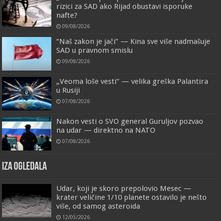
rizici za SAD ako Rijad obustavi isporuke
nafte?
09/08/2026
“Naš zakon je jači” — Kina sve više nadmašuje
SAD u pravnom smislu
09/08/2026
„Veoma loše vesti“ — velika greška Palantira
u Rusiji
07/08/2026
Nakon vesti o SVO general Guruljov pozvao
na udar — direktno na NATO
07/08/2026
IZA OGLEDALA
Udar, koji je skoro prepolovio Mesec —
krater veličine 1/10 planete ostavilo je nešto
više, od samog asteroida
12/05/2026