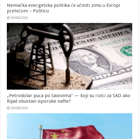
Nemačka energetska politika će učiniti zimu u Evropi
pretećom – Politico
09/08/2026
„Petrodolar puca po šavovima“ — koji su rizici za SAD ako
Rijad obustavi isporuke nafte?
09/08/2026