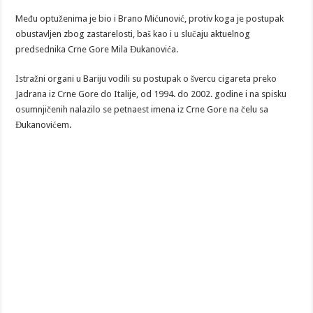
Među optuženima je bio i Brano Mićunović, protiv koga je postupak
obustavljen zbog zastarelosti, baš kao i u slučaju aktuelnog
predsednika Crne Gore Mila Đukanovića.
Istražni organi u Bariju vodili su postupak o švercu cigareta preko
Jadrana iz Crne Gore do Italije, od 1994. do 2002. godine i na spisku
osumnjičenih nalazilo se petnaest imena iz Crne Gore na čelu sa
Đukanovićem.