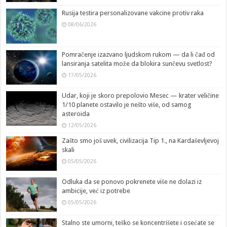
Rusija testira personalizovane vakcine protiv raka
08/06/2026
Pomračenje izazvano ljudskom rukom — da li čađ od
lansiranja satelita može da blokira sunčevu svetlost?
17/05/2026
Udar, koji je skoro prepolovio Mesec — krater veličine
1/10 planete ostavilo je nešto više, od samog
asteroida
12/05/2026
Zašto smo još uvek, civilizacija Tip 1., na Kardaševljevoj
skali
05/05/2026
Odluka da se ponovo pokrenete više ne dolazi iz
ambicije, već iz potrebe
05/05/2026
Stalno ste umorni, teško se koncentrišete i osećate se