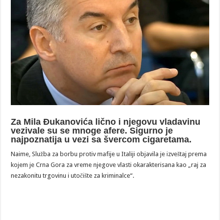
Za Mila Đukanovića lično i njegovu vladavinu
vezivale su se mnoge afere. Sigurno je
najpoznatija u vezi sa švercom cigaretama.
Naime, Služba za borbu protiv mafije u Italiji objavila je izveštaj prema
kojem je Crna Gora za vreme njegove vlasti okarakterisana kao „raj za
nezakonitu trgovinu i utočište za kriminalce“.