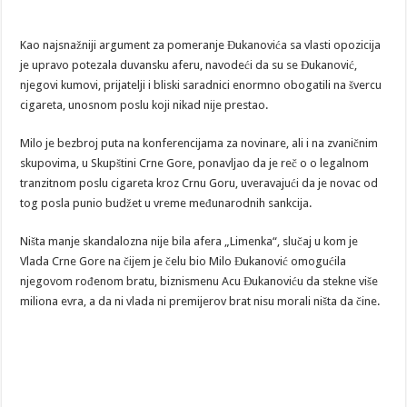
Kao najsnažniji argument za pomeranje Đukanovića sa vlasti opozicija
je upravo potezala duvansku aferu, navodeći da su se Đukanović,
njegovi kumovi, prijatelji i bliski saradnici enormno obogatili na švercu
cigareta, unosnom poslu koji nikad nije prestao.
Milo je bezbroj puta na konferencijama za novinare, ali i na zvaničnim
skupovima, u Skupštini Crne Gore, ponavljao da je reč o o legalnom
tranzitnom poslu cigareta kroz Crnu Goru, uveravajući da je novac od
tog posla punio budžet u vreme međunarodnih sankcija.
Ništa manje skandalozna nije bila afera „Limenka“, slučaj u kom je
Vlada Crne Gore na čijem je čelu bio Milo Đukanović omogućila
njegovom rođenom bratu, biznismenu Acu Đukanoviću da stekne više
miliona evra, a da ni vlada ni premijerov brat nisu morali ništa da čine.