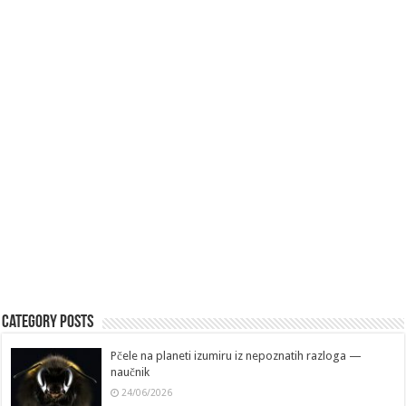
Category Posts
Pčele na planeti izumiru iz nepoznatih razloga —
naučnik
24/06/2026