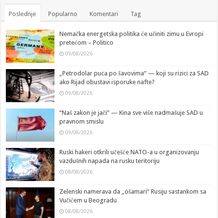
Poslednje
Popularno
Komentari
Tag
Nemačka energetska politika će učiniti zimu u Evropi
pretećom – Politico
09/08/2026
„Petrodolar puca po šavovima“ — koji su rizici za SAD
ako Rijad obustavi isporuke nafte?
09/08/2026
“Naš zakon je jači” — Kina sve više nadmašuje SAD u
pravnom smislu
09/08/2026
Ruski hakeri otkrili učešće NATO-a u organizovanju
vazdušnih napada na rusku teritoriju
08/08/2026
Zelenski namerava da „ošamari“ Rusiju sastankom sa
Vučićem u Beogradu
08/08/2026