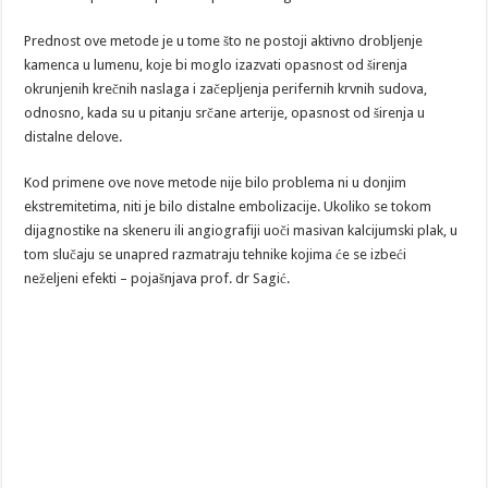
Prednost ove metode je u tome što ne postoji aktivno drobljenje
kamenca u lumenu, koje bi moglo izazvati opasnost od širenja
okrunjenih krečnih naslaga i začepljenja perifernih krvnih sudova,
odnosno, kada su u pitanju srčane arterije, opasnost od širenja u
distalne delove.
Kod primene ove nove metode nije bilo problema ni u donjim
ekstremitetima, niti je bilo distalne embolizacije. Ukoliko se tokom
dijagnostike na skeneru ili angiografiji uoči masivan kalcijumski plak, u
tom slučaju se unapred razmatraju tehnike kojima će se izbeći
neželjeni efekti – pojašnjava prof. dr Sagić.