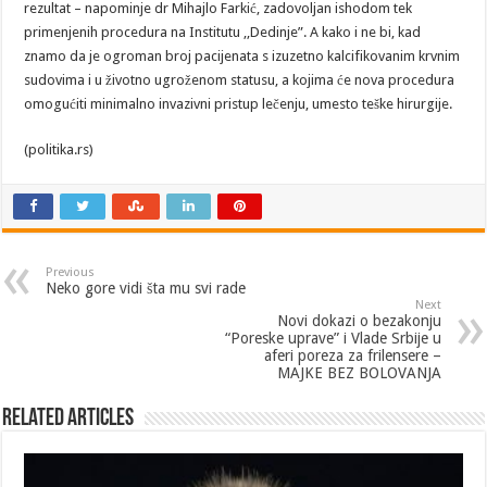
rezultat – napominje dr Mihajlo Farkić, zadovoljan ishodom tek
primenjenih procedura na Institutu ,,Dedinje”. A kako i ne bi, kad
znamo da je ogroman broj pacijenata s izuzetno kalcifikovanim krvnim
sudovima i u životno ugroženom statusu, a kojima će nova procedura
omogućiti minimalno invazivni pristup lečenju, umesto teške hirurgije.
(politika.rs)
Previous
Neko gore vidi šta mu svi rade
Next
Novi dokazi o bezakonju
“Poreske uprave” i Vlade Srbije u
aferi poreza za frilensere –
MAJKE BEZ BOLOVANJA
Related Articles