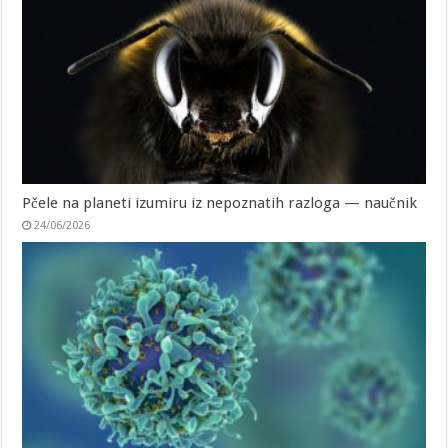
Pčele na planeti izumiru iz nepoznatih razloga — naučnik
24/06/2026