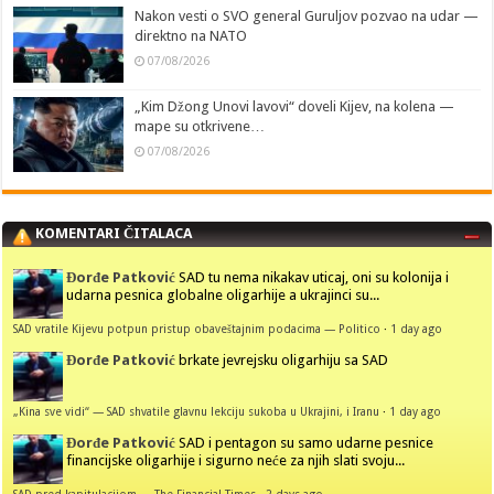
Nakon vesti o SVO general Guruljov pozvao na udar —
direktno na NATO
07/08/2026
„Kim Džong Unovi lavovi“ doveli Kijev, na kolena —
mape su otkrivene…
07/08/2026
KOMENTARI ČITALACA
Đorđe Patković
SAD tu nema nikakav uticaj, oni su kolonija i
udarna pesnica globalne oligarhije a ukrajinci su...
SAD vratile Kijevu potpun pristup obaveštajnim podacima — Politico
·
1 day ago
Đorđe Patković
brkate jevrejsku oligarhiju sa SAD
„Kina sve vidi“ — SAD shvatile glavnu lekciju sukoba u Ukrajini, i Iranu
·
1 day ago
Đorđe Patković
SAD i pentagon su samo udarne pesnice
financijske oligarhije i sigurno neće za njih slati svoju...
SAD pred kapitulacijom — The Financial Times
·
2 days ago