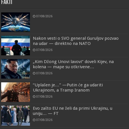
FAKTI
07/08/2026
Nakon vesti o SVO general Guruljov pozvao
na udar — direktno na NATO
07/08/2026
„Kim Džong Unovi lavovi“ doveli Kijev, na
kolena — mape su otkrivene…
07/08/2026
“Uplašen je…” —Putin će ga udariti
Ukrajinom, a Tramp Iranom
07/08/2026
Evo zašto EU ne želi da primi Ukrajinu, u
uniju… — FT
07/08/2026