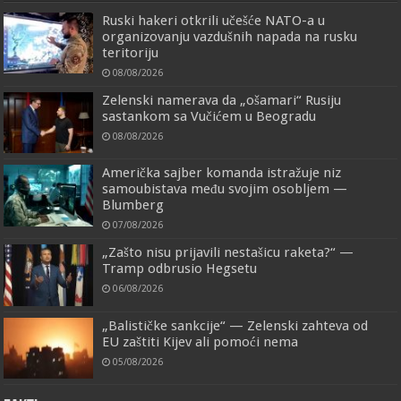
Ruski hakeri otkrili učešće NATO-a u
organizovanju vazdušnih napada na rusku
teritoriju
08/08/2026
Zelenski namerava da „ošamari“ Rusiju
sastankom sa Vučićem u Beogradu
08/08/2026
Američka sajber komanda istražuje niz
samoubistava među svojim osobljem —
Blumberg
07/08/2026
„Zašto nisu prijavili nestašicu raketa?“ —
Tramp odbrusio Hegsetu
06/08/2026
„Balističke sankcije“ — Zelenski zahteva od
EU zaštiti Kijev ali pomoći nema
05/08/2026