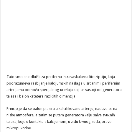
Zato smo se odlučili za perifernu intravaskularna litotripsiju, koja
podrazumeva razbijanje kalcijumskih naslaga u srčanim i perifernim
arterijama pomoću specijalnog uređaja koji se sastoji od generatora
talasa i balon katetera različitih dimenzija.
Princip je da se balon plasira u kalcifikovanu arteriju, naduva se na
niske atmosfere, a zatim se putem generatora šalju salve zvučnih
talasa, koje u kontaktu s kalcijumom, u zidu krvnog suda, prave
mikropukotine.