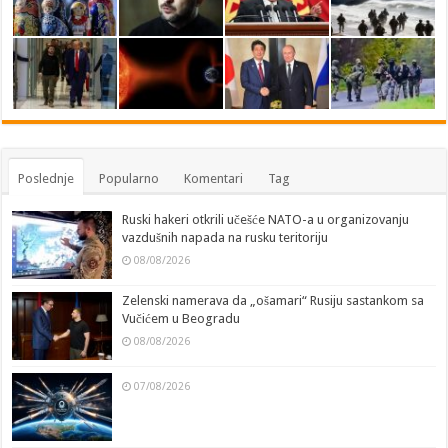
Poslednje
Popularno
Komentari
Tag
Ruski hakeri otkrili učešće NATO-a u organizovanju
vazdušnih napada na rusku teritoriju
08/08/2026
Zelenski namerava da „ošamari“ Rusiju sastankom sa
Vučićem u Beogradu
08/08/2026
07/08/2026