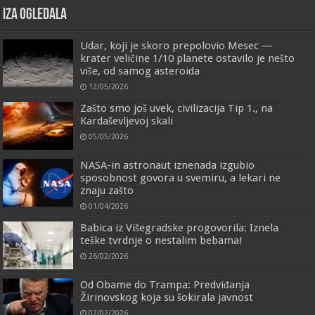
IZA OGLEDALA
Udar, koji je skoro prepolovio Mesec —
krater veličine 1/10 planete ostavilo je nešto
više, od samog asteroida
12/05/2026
Zašto smo još uvek, civilizacija Tip 1., na
Kardaševljevoj skali
05/05/2026
NASA-in astronaut iznenada izgubio
sposobnost govora u svemiru, a lekari ne
znaju zašto
01/04/2026
Babica iz Višegradske progovorila: Iznela
teške tvrdnje o nestalim bebama!
26/02/2026
Od Obame do Trampa: Predviđanja
Žirinovskog koja su šokirala javnost
02/02/2026