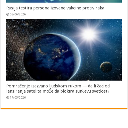
Rusija testira personalizovane vakcine protiv raka
08/06/2026
Pomračenje izazvano ljudskom rukom — da li čađ od
lansiranja satelita može da blokira sunčevu svetlost?
17/05/2026