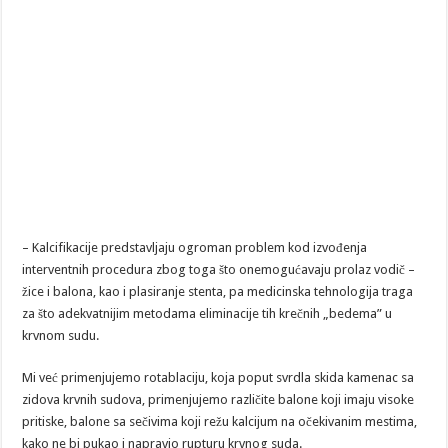
– Kalcifikacije predstavljaju ogroman problem kod izvođenja
interventnih procedura zbog toga što onemogućavaju prolaz vodič –
žice i balona, kao i plasiranje stenta, pa medicinska tehnologija traga
za što adekvatnijim metodama eliminacije tih krečnih „bedema” u
krvnom sudu.
Mi već primenjujemo rotablaciju, koja poput svrdla skida kamenac sa
zidova krvnih sudova, primenjujemo različite balone koji imaju visoke
pritiske, balone sa sečivima koji režu kalcijum na očekivanim mestima,
kako ne bi pukao i napravio rupturu krvnog suda.