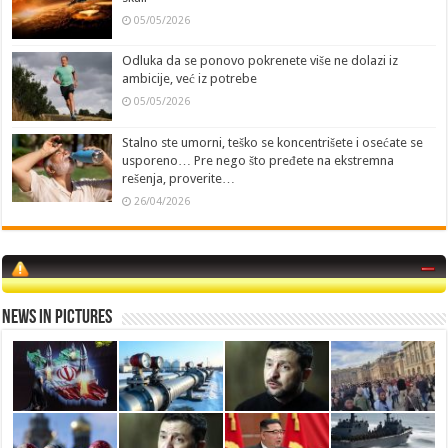
05/05/2026
Odluka da se ponovo pokrenete više ne dolazi iz
ambicije, već iz potrebe
05/05/2026
Stalno ste umorni, teško se koncentrišete i osećate se
usporeno… Pre nego što pređete na ekstremna
rešenja, proverite…
26/04/2026
News in Pictures