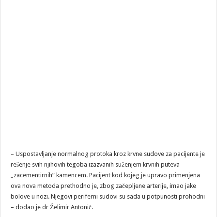
– Uspostavljanje normalnog protoka kroz krvne sudove za pacijente je
rešenje svih njihovih tegoba izazvanih suženjem krvnih puteva
„zacementirnih” kamencem. Pacijent kod kojeg je upravo primenjena
ova nova metoda prethodno je, zbog začepljene arterije, imao jake
bolove u nozi. Njegovi periferni sudovi su sada u potpunosti prohodni
– dodao je dr Želimir Antonić.