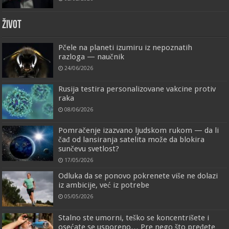
ŽIVOT
Pčele na planeti izumiru iz nepoznatih
razloga — naučnik
24/06/2026
Rusija testira personalizovane vakcine protiv
raka
08/06/2026
Pomračenje izazvano ljudskom rukom — da li
čađ od lansiranja satelita može da blokira
sunčevu svetlost?
17/05/2026
Odluka da se ponovo pokrenete više ne dolazi
iz ambicije, već iz potrebe
05/05/2026
Stalno ste umorni, teško se koncentrišete i
osećate se usporeno… Pre nego što pređete