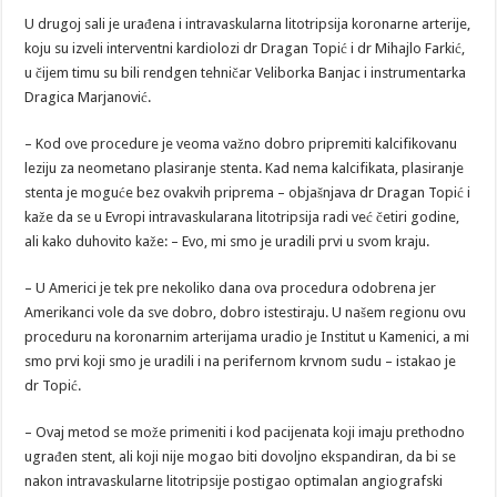
U drugoj sali je urađena i intravaskularna litotripsija koronarne arterije,
koju su izveli interventni kardiolozi dr Dragan Topić i dr Mihajlo Farkić,
u čijem timu su bili rendgen tehničar Veliborka Banjac i instrumentarka
Dragica Marjanović.
– Kod ove procedure je veoma važno dobro pripremiti kalcifikovanu
leziju za neometano plasiranje stenta. Kad nema kalcifikata, plasiranje
stenta je moguće bez ovakvih priprema – objašnjava dr Dragan Topić i
kaže da se u Evropi intravaskularana litotripsija radi već četiri godine,
ali kako duhovito kaže: – Evo, mi smo je uradili prvi u svom kraju.
– U Americi je tek pre nekoliko dana ova procedura odobrena jer
Amerikanci vole da sve dobro, dobro istestiraju. U našem regionu ovu
proceduru na koronarnim arterijama uradio je Institut u Kamenici, a mi
smo prvi koji smo je uradili i na perifernom krvnom sudu – istakao je
dr Topić.
– Ovaj metod se može primeniti i kod pacijenata koji imaju prethodno
ugrađen stent, ali koji nije mogao biti dovoljno ekspandiran, da bi se
nakon intravaskularne litotripsije postigao optimalan angiografski