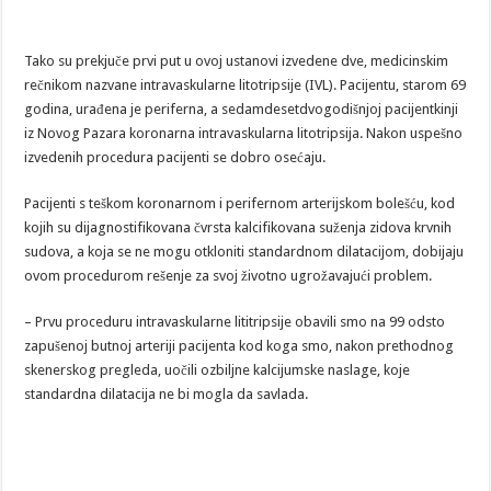
Tako su prekjuče prvi put u ovoj ustanovi izvedene dve, medicinskim
rečnikom nazvane intravaskularne litotripsije (IVL). Pacijentu, starom 69
godina, urađena je periferna, a sedamdesetdvogodišnjoj pacijentkinji
iz Novog Pazara koronarna intravaskularna litotripsija. Nakon uspešno
izvedenih procedura pacijenti se dobro osećaju.
Pacijenti s teškom koronarnom i perifernom arterijskom bolešću, kod
kojih su dijagnostifikovana čvrsta kalcifikovana suženja zidova krvnih
sudova, a koja se ne mogu otkloniti standardnom dilatacijom, dobijaju
ovom procedurom rešenje za svoj životno ugrožavajući problem.
– Prvu proceduru intravaskularne lititripsije obavili smo na 99 odsto
zapušenoj butnoj arteriji pacijenta kod koga smo, nakon prethodnog
skenerskog pregleda, uočili ozbiljne kalcijumske naslage, koje
standardna dilatacija ne bi mogla da savlada.