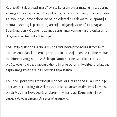
Kad zvučni talasi „uzdrmaju” čvrstu kalcijumsku armaturu na zidovima
krvnog suda i naprave mikropukotine, time su, zapravo, stvoreni uslovi
za izvođenje konvencionalne balon dilatacije i adekvatnu ekspanziju
stenta u srčanoj ili perifernoj arteriji – objašnjava prof. dr Dragan
Sagić, upravnik Odeljenja za invazivnu i interventnu kardiovaskularnu
dijagnostiku Instituta ,,Dedinje”.
Ovaj stručnjak dodaje da je suština ove nove procedure u tome što
ultrazvučni talasi koje emituje specijalni uređaj ne oštećuju fine mekane
strukture krvnog suda, već deluju samo na one tvrde kalcijumske
ploče, koje ne dozvoljavaju aktivno širenje balona i kvalitetnu dilataciju
zapušenog krvnog suda i postavljanje stenta.
Ovu prvu perifernu litotripsiju, uz prof. dr Dragana Sagića, uradio je
interventni radiolog dr Želimir Antonić, sa stručnim timom u kome su
bili dr Vladimir Kovačević, dr Vladimir Mihajlović, Konstantin Biron,
Ljubica Vukosavljević i Dragica Marjanović.