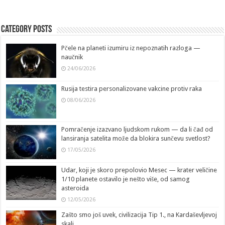
Category Posts
Pčele na planeti izumiru iz nepoznatih razloga —
naučnik
24/06/2026
Rusija testira personalizovane vakcine protiv raka
08/06/2026
Pomračenje izazvano ljudskom rukom — da li čađ od
lansiranja satelita može da blokira sunčevu svetlost?
17/05/2026
Udar, koji je skoro prepolovio Mesec — krater veličine
1/10 planete ostavilo je nešto više, od samog
asteroida
12/05/2026
Zašto smo još uvek, civilizacija Tip 1., na Kardaševljevoj
skali