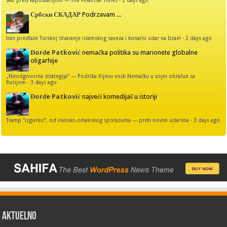
Србски СКАДАР
Podrzavam ...
Iran predlaže Turskoj stvaranje islamskog saveza i konačni udar na Izrael
·
2 days ago
Đorđe Patković
nemačka politika su marionete globalne
oligarhije
„Neodgovorna strategija“ — Podrška Kijevu vodi Nemačku u vojni obračun sa
Rusijom
·
3 days ago
Đorđe Patković
najveći komedijaš u istoriji
Tramp “izgoreo”, od iransko-omanskog sporazuma — preti novim udarima
·
3 days ago
AKTUELNO