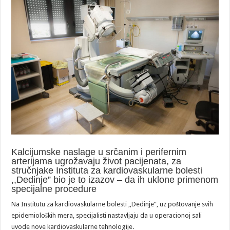
Kalcijumske naslage u srčanim i perifernim
arterijama ugrožavaju život pacijenata, za
stručnjake Instituta za kardiovaskularne bolesti
,,Dedinje” bio je to izazov – da ih uklone primenom
specijalne procedure
Na Institutu za kardiovaskularne bolesti ,,Dedinje”, uz poštovanje svih
epidemioloških mera, specijalisti nastavljaju da u operacionoj sali
uvode nove kardiovaskularne tehnologije.