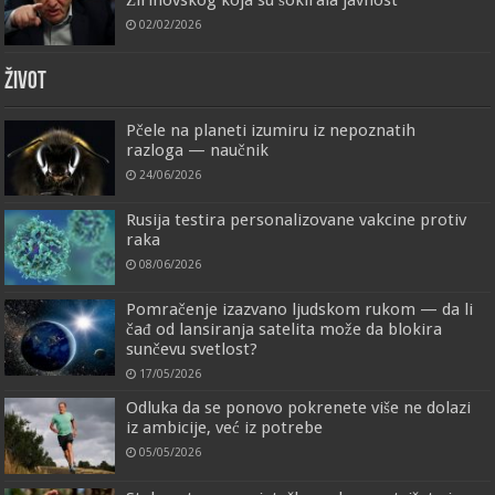
02/02/2026
ŽIVOT
Pčele na planeti izumiru iz nepoznatih
razloga — naučnik
24/06/2026
Rusija testira personalizovane vakcine protiv
raka
08/06/2026
Pomračenje izazvano ljudskom rukom — da li
čađ od lansiranja satelita može da blokira
sunčevu svetlost?
17/05/2026
Odluka da se ponovo pokrenete više ne dolazi
iz ambicije, već iz potrebe
05/05/2026