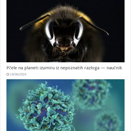
Pčele na planeti izumiru iz nepoznatih razloga — naučnik
24/06/2026