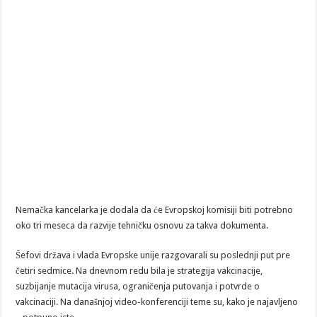
Nemačka kancelarka je dodala da će Evropskoj komisiji biti potrebno
oko tri meseca da razvije tehničku osnovu za takva dokumenta.
Šefovi država i vlada Evropske unije razgovarali su poslednji put pre
četiri sedmice. Na dnevnom redu bila je strategija vakcinacije,
suzbijanje mutacija virusa, ograničenja putovanja i potvrde o
vakcinaciji. Na današnjoj video-konferenciji teme su, kako je najavljeno