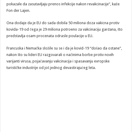
pokazale da zasutavljaju prenos infekcije nakon revakcinacije”, kaže
Fon der Lajen.
Ona dodaje da je EU do sada dobila 50 miliona doza vakicna protiv
kovida-19 od čega je 29 miliona potroeno za vakcinaciju garđana, što
predstavlja osam procenata odrasle poulacije u EU.
Francuska i Nemačka složile su se i da je kovid-19 “došao da ostane”,
nakon što su lideri EU razgovarali o načinima borbe protiv novih
varijanti virusa, pojačavanju vakcinacija i spasavanju evropske
turističke industrije od još jednog devastirajućeg leta.