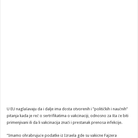
U EU naglašavaju da i dalje ima dosta otvorenih i ”političkih i naučnih”
pitanja kada je reč o sertrifikatima o vakcinaciji, odnosno za šta će biti
primenjivani ili da li vakcinacija znači i prestanak prenosa infekcije.
”Imamo ohrabrujuće podatke iz Izraela gde su vakicne Fajzera