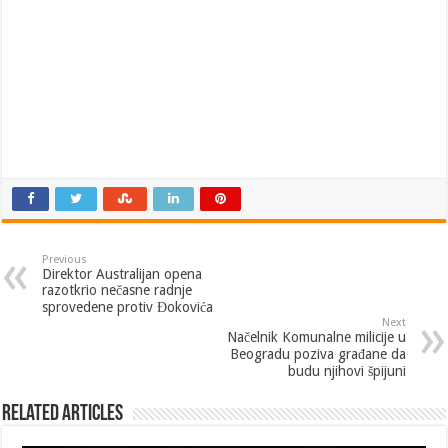
Previous
Direktor Australijan opena
razotkrio nečasne radnje
sprovedene protiv Đokovića
Next
Načelnik Komunalne milicije u
Beogradu poziva građane da
budu njihovi špijuni
Related Articles