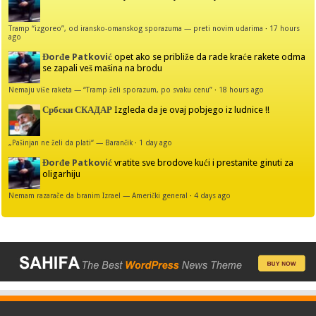
Tramp “izgoreo”, od iransko-omanskog sporazuma — preti novim udarima
·
17 hours
ago
Đorđe Patković
opet ako se približe da rade kraće rakete odma
se zapali veš mašina na brodu
Nemaju više raketa — “Tramp želi sporazum, po svaku cenu”
·
18 hours ago
Србски СКАДАР
Izgleda da je ovaj pobjego iz ludnice !!
„Pašinjan ne želi da plati“ — Barančik
·
1 day ago
Đorđe Patković
vratite sve brodove kući i prestanite ginuti za
oligarhiju
Nemam razarače da branim Izrael — Američki general
·
4 days ago