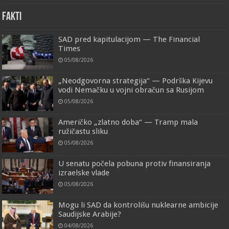
FAKTI
SAD pred kapitulacijom — The Financial
Times
05/08/2026
„Neodgovorna strategija“ — Podrška Kijevu
vodi Nemačku u vojni obračun sa Rusijom
05/08/2026
Američko „zlatno doba“ — Tramp mala
ružičastu sliku
05/08/2026
U senatu počela pobuna protiv finansiranja
izraelske vlade
05/08/2026
Mogu li SAD da kontrolišu nuklearne ambicije
Saudijske Arabije?
04/08/2026