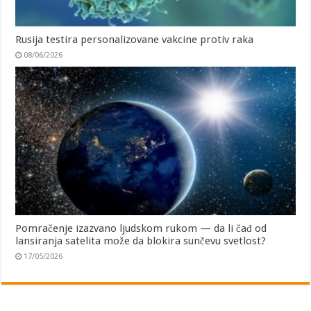
Rusija testira personalizovane vakcine protiv raka
08/06/2026
Pomračenje izazvano ljudskom rukom — da li čađ od
lansiranja satelita može da blokira sunčevu svetlost?
17/05/2026