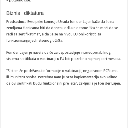
– potpuno iste.
Biznis i diktatura
Predsednica Evroipske komisije Ursula fon der Lajen kaže da će na
zemljama članicama biti da donesu odluke o tome ”šta će moći da se
radi sa sertifikatima”, a da će se na nivou EU oni koristiti za
funkcionisanje jedinstvenog tržišta.
Fon der Lajen je navela da će za uspostavljnje intereoperabilnog
sistema sertifikata o vakcinaciji u EU biti potrebno najmanje tri meseca.
”Sistem će podržavati informacije o vakcinaciji, negativnom PCR testu
ili imunitetu osobe. Potrebna nam je brza implementacija ako želimo
da ovi sertifikati budu funkcionalni pre leta”, zaključila je Fon der Lajen.