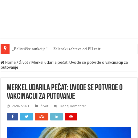
„Balističke sankcije“ — Zelenski zahteva od EU zaštiti Kijev ali pomoći nema
Home
/
Život
/
Merkel udarila pečat: Uvode se potvrde o vakcinaciji za
putovanje
Merkel udarila pečat: Uvode se potvrde o
vakcinaciji za putovanje
26/02/2021
Život
Dodaj Komentar