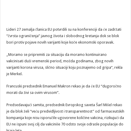
Lideri 27 zemalja članica EU potvrdili su na konferenciji da će zadržati
“čvrsta ograničenja” javnog života i slobodnog kretanja dok se blok
bori protiv pojave novih varijanti koje koče ekonomski oporavak.
„Moramo se pripremiti za situaciju da moramo kontinuirano
vakcinisati duži vremenski period, možda godinama, zbog novih
varijanti korona virusa, slično situaciji koju poznajemo od gripa“, rekla
je Merkel.
Francuski predsednik Emanuel Makron rekao je da će EU “dugoročno
morati da živi sa ovim virusom”.
Predsedavajući samita, predsednik Evropskog saveta Šarl Mišel rekao
je da blok želi “veću predvidljivost i transparentnost” od farmaceutskih
kompanija koje nisu isporučile ugovorene količine vakcina, rizikujući da
EU ne ispuni svoj cilj da vakciniše 70 odsto svoje odrasle populacije do
kraja leta.