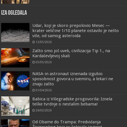
IZA OGLEDALA
Udar, koji je skoro prepolovio Mesec —
krater veličine 1/10 planete ostavilo je nešto
više, od samog asteroida
12/05/2026
Zašto smo još uvek, civilizacija Tip 1., na
Kardaševljevoj skali
05/05/2026
NASA-in astronaut iznenada izgubio
sposobnost govora u svemiru, a lekari ne
znaju zašto
01/04/2026
Babica iz Višegradske progovorila: Iznela
teške tvrdnje o nestalim bebama!
26/02/2026
Od Obame do Trampa: Predviđanja
Žirinovskog koja su šokirala javnost