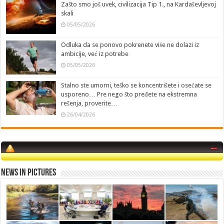
Zašto smo još uvek, civilizacija Tip 1., na Kardaševljevoj
skali
05/05/2026
Odluka da se ponovo pokrenete više ne dolazi iz
ambicije, već iz potrebe
05/05/2026
Stalno ste umorni, teško se koncentrišete i osećate se
usporeno… Pre nego što pređete na ekstremna
rešenja, proverite…
26/04/2026
News in Pictures