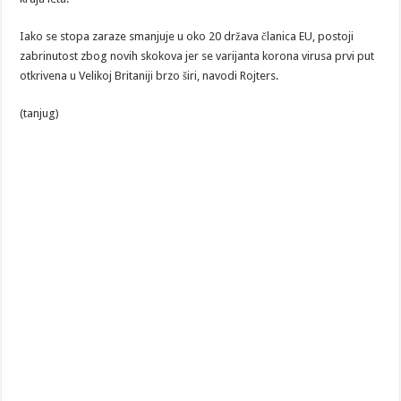
Iako se stopa zaraze smanjuje u oko 20 država članica EU, postoji
zabrinutost zbog novih skokova jer se varijanta korona virusa prvi put
otkrivena u Velikoj Britaniji brzo širi, navodi Rojters.
(tanjug)