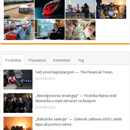
Poslednje
Popularno
Komentari
Tag
SAD pred kapitulacijom — The Financial Times
05/08/2026
„Neodgovorna strategija“ — Podrška Kijevu vodi
Nemačku u vojni obračun sa Rusijom
05/08/2026
„Balističke sankcije“ — Zelenski zahteva od EU zaštiti
Kijev ali pomoći nema