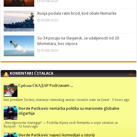
05/08/2026
Rusija poslala ratni brod, kod obale Nemačke
05/08/2026
Su-34 pucaju na Slavjansk, sa udaljenosti od 20
kilometara, bez otpora
05/08/2026
KOMENTARI ČITALACA
Србски СКАДАР
Podrzavam ...
Iran predlaže Turskoj stvaranje islamskog saveza i konačni udar na Izrael
·
3 hours ago
Đorđe Patković
nemačka politika su marionete globalne
oligarhije
„Neodgovorna strategija“ — Podrška Kijevu vodi Nemačku u vojni obračun sa
Rusijom
·
12 hours ago
Đorđe Patković
najveći komedijaš u istoriji