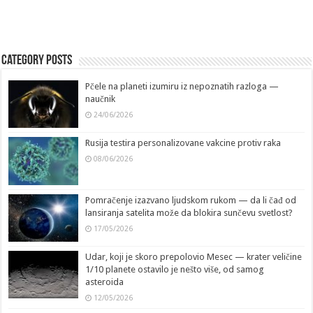
Category Posts
Pčele na planeti izumiru iz nepoznatih razloga —
naučnik
24/06/2026
Rusija testira personalizovane vakcine protiv raka
08/06/2026
Pomračenje izazvano ljudskom rukom — da li čađ od
lansiranja satelita može da blokira sunčevu svetlost?
17/05/2026
Udar, koji je skoro prepolovio Mesec — krater veličine
1/10 planete ostavilo je nešto više, od samog
asteroida
12/05/2026