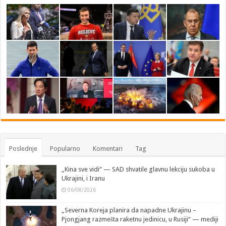
Poslednje
Popularno
Komentari
Tag
„Kina sve vidi“ — SAD shvatile glavnu lekciju sukoba u
Ukrajini, i Iranu
06/08/2026
„Severna Koreja planira da napadne Ukrajinu –
Pjongjang razmešta raketnu jedinicu, u Rusiji“ — mediji