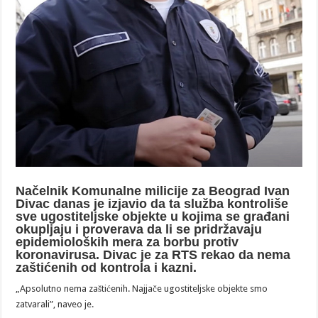
Načelnik Komunalne milicije za Beograd Ivan
Divac danas je izjavio da ta služba kontroliše
sve ugostiteljske objekte u kojima se građani
okupljaju i proverava da li se pridržavaju
epidemioloških mera za borbu protiv
koronavirusa. Divac je za RTS rekao da nema
zaštićenih od kontrola i kazni.
„Apsolutno nema zaštićenih. Najjače ugostiteljske objekte smo
zatvarali”, naveo je.