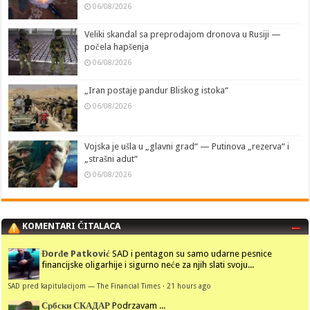
06/08/2026
Veliki skandal sa preprodajom dronova u Rusiji —
počela hapšenja
06/08/2026
„Iran postaje pandur Bliskog istoka“
06/08/2026
Vojska je ušla u „glavni grad“ — Putinova „rezerva“ i
„strašni adut“
06/08/2026
KOMENTARI ČITALACA
Đorđe Patković
SAD i pentagon su samo udarne pesnice
financijske oligarhije i sigurno neće za njih slati svoju...
SAD pred kapitulacijom — The Financial Times
·
21 hours ago
Србски СКАДАР
Podrzavam ...