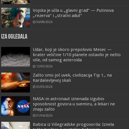
Vojska je ušla u „glavni grad“ — Putinova
„rezerva“ i „strašni adut“
06/08/2026
IZA OGLEDALA
Udar, koji je skoro prepolovio Mesec —
krater veličine 1/10 planete ostavilo je nešto
više, od samog asteroida
12/05/2026
Zašto smo još uvek, civilizacija Tip 1., na
Kardaševljevoj skali
05/05/2026
NASA-in astronaut iznenada izgubio
sposobnost govora u svemiru, a lekari ne
znaju zašto
01/04/2026
Babica iz Višegradske progovorila: Iznela