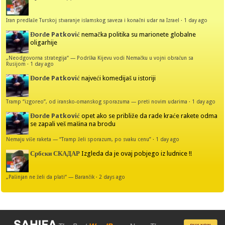
Iran predlaže Turskoj stvaranje islamskog saveza i konačni udar na Izrael
·
1 day ago
Đorđe Patković
nemačka politika su marionete globalne
oligarhije
„Neodgovorna strategija“ — Podrška Kijevu vodi Nemačku u vojni obračun sa
Rusijom
·
1 day ago
Đorđe Patković
najveći komedijaš u istoriji
Tramp “izgoreo”, od iransko-omanskog sporazuma — preti novim udarima
·
1 day ago
Đorđe Patković
opet ako se približe da rade kraće rakete odma
se zapali veš mašina na brodu
Nemaju više raketa — “Tramp želi sporazum, po svaku cenu”
·
1 day ago
Србски СКАДАР
Izgleda da je ovaj pobjego iz ludnice !!
„Pašinjan ne želi da plati“ — Barančik
·
2 days ago