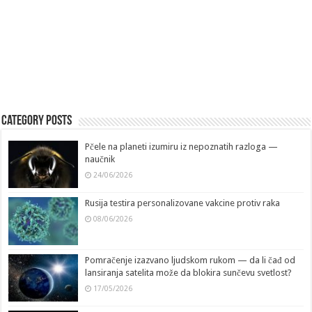
Category Posts
Pčele na planeti izumiru iz nepoznatih razloga —
naučnik
24/06/2026
Rusija testira personalizovane vakcine protiv raka
08/06/2026
Pomračenje izazvano ljudskom rukom — da li čađ od
lansiranja satelita može da blokira sunčevu svetlost?
17/05/2026