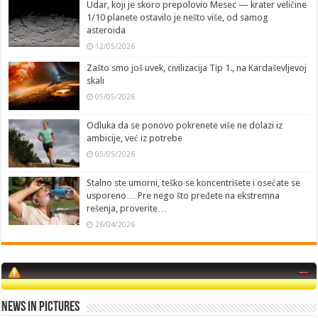
Udar, koji je skoro prepolovio Mesec — krater veličine
1/10 planete ostavilo je nešto više, od samog
asteroida
12/05/2026
Zašto smo još uvek, civilizacija Tip 1., na Kardaševljevoj
skali
05/05/2026
Odluka da se ponovo pokrenete više ne dolazi iz
ambicije, već iz potrebe
05/05/2026
Stalno ste umorni, teško se koncentrišete i osećate se
usporeno… Pre nego što pređete na ekstremna
rešenja, proverite…
26/04/2026
News in Pictures