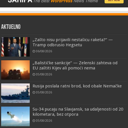
AKTUELNO
„Zašto nisu prijavili nestašicu raketa?“ —
Tramp odbrusio Hegsetu
06/08/2026
„Balističke sankcije“ — Zelenski zahteva od
EU zaštiti Kijev ali pomoći nema
05/08/2026
Rusija poslala ratni brod, kod obale Nemačke
05/08/2026
Su-34 pucaju na Slavjansk, sa udaljenosti od 20
kilometara, bez otpora
05/08/2026