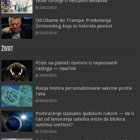
teške tvrdnje o nestalim bebama!
26/02/2026
Od Obame do Trampa: Predviđanja
Žirinovskog koja su šokirala javnost
02/02/2026
ŽIVOT
Pčele na planeti izumiru iz nepoznatih
razloga — naučnik
24/06/2026
Rusija testira personalizovane vakcine protiv
raka
08/06/2026
Pomračenje izazvano ljudskom rukom — da li
čađ od lansiranja satelita može da blokira
sunčevu svetlost?
17/05/2026