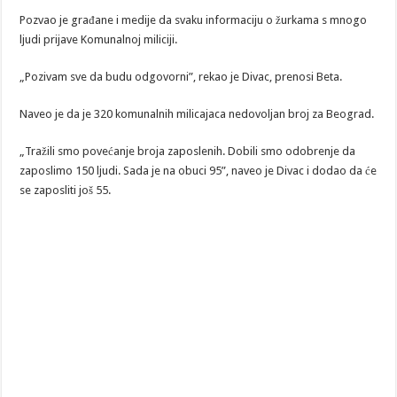
Pozvao je građane i medije da svaku informaciju o žurkama s mnogo
ljudi prijave Komunalnoj miliciji.
„Pozivam sve da budu odgovorni”, rekao je Divac, prenosi Beta.
Naveo je da je 320 komunalnih milicajaca nedovoljan broj za Beograd.
„Tražili smo povećanje broja zaposlenih. Dobili smo odobrenje da
zaposlimo 150 ljudi. Sada je na obuci 95”, naveo je Divac i dodao da će
se zaposliti još 55.