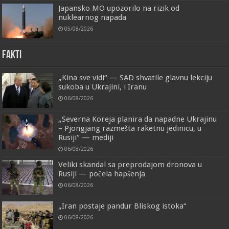
Japansko MO upozorilo na rizik od
nuklearnog napada
05/08/2026
FAKTI
„Kina sve vidi“ — SAD shvatile glavnu lekciju
sukoba u Ukrajini, i Iranu
06/08/2026
„Severna Koreja planira da napadne Ukrajinu
– Pjongjang razmešta raketnu jedinicu, u
Rusiji“ — mediji
06/08/2026
Veliki skandal sa preprodajom dronova u
Rusiji — počela hapšenja
06/08/2026
„Iran postaje pandur Bliskog istoka“
06/08/2026