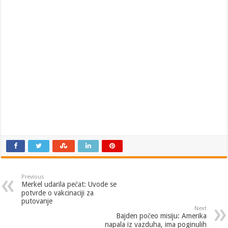
Previous
Merkel udarila pečat: Uvode se
potvrde o vakcinaciji za
putovanje
Next
Bajden počeo misiju: Amerika
napala iz vazduha, ima poginulih