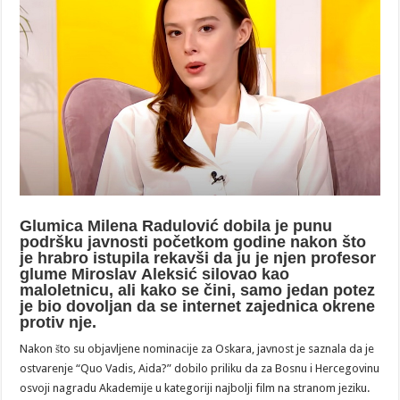
Glumica Milena Radulović dobila je punu
podršku javnosti početkom godine nakon što
je hrabro istupila rekavši da ju je njen profesor
glume Miroslav Aleksić silovao kao
maloletnicu, ali kako se čini, samo jedan potez
je bio dovoljan da se internet zajednica okrene
protiv nje.
Nakon što su objavljene nominacije za Oskara, javnost je saznala da je
ostvarenje “Quo Vadis, Aida?” dobilo priliku da za Bosnu i Hercegovinu
osvoji nagradu Akademije u kategoriji najbolji film na stranom jeziku.