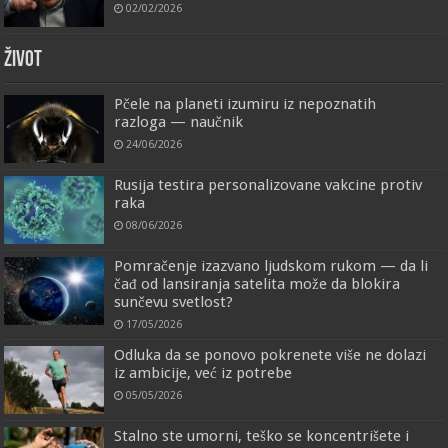
02/02/2026
ŽIVOT
Pčele na planeti izumiru iz nepoznatih
razloga — naučnik
24/06/2026
Rusija testira personalizovane vakcine protiv
raka
08/06/2026
Pomračenje izazvano ljudskom rukom — da li
čađ od lansiranja satelita može da blokira
sunčevu svetlost?
17/05/2026
Odluka da se ponovo pokrenete više ne dolazi
iz ambicije, već iz potrebe
05/05/2026
Stalno ste umorni, teško se koncentrišete i