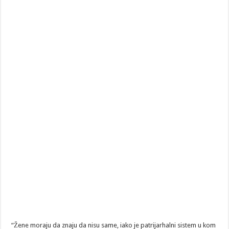
“Žene moraju da znaju da nisu same, iako je patrijarhalni sistem u kom