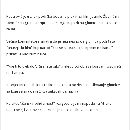
Radulović je u znak podrške podelila plakat za film Jasmile Žbanić na
svom Instagram storiju i nakon toga napadi na glumicu samo su se
ređali.
Većina komentatora smatra da je neumesno da glumica podržava
“antisrpski film” koji narod “koji se saosećao sa njenim mukama”
prikazuje kao kriminalce.
“Nije ti to trebalo”, “Sram te bilo”, neki su od objava koji se mogu naći
na Tviteru.
A pojedini od njih idu i toliko daleko da pozivaju na silovanje glumice,
za koju se zna da je žrtva seksualnog nasilja.
Kolektiv “Ženska solidarnost” reagovala je na napade na Milenu
Radulović, i za B92.net kažu da je to bila njihova dužnost.