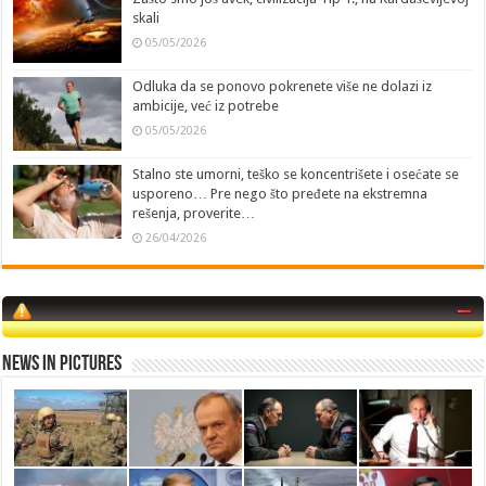
skali
05/05/2026
Odluka da se ponovo pokrenete više ne dolazi iz
ambicije, već iz potrebe
05/05/2026
Stalno ste umorni, teško se koncentrišete i osećate se
usporeno… Pre nego što pređete na ekstremna
rešenja, proverite…
26/04/2026
News in Pictures