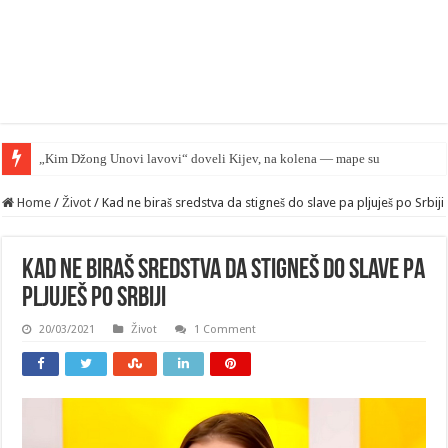
„Kim Džong Unovi lavovi“ doveli Kijev, na kolena — mape su otkrivene…
Home
/
Život
/
Kad ne biraš sredstva da stigneš do slave pa pljuješ po Srbiji
Kad ne biraš sredstva da stigneš do slave pa
pljuješ po Srbiji
20/03/2021
Život
1 Comment