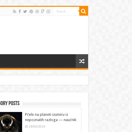
gory Posts
Pčele na planeti izumiru iz
nepoznatih razloga — naučnik
24/06/2026