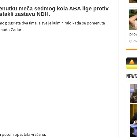
renutku meča sedmog kola ABA lige protiv
stakli zastavu NDH.
amog susreta dva tima, a sve je kulminiralo kada se pomenuta
rnado Zadar”.
pro
26
News 
i potom opet bila vraćena.