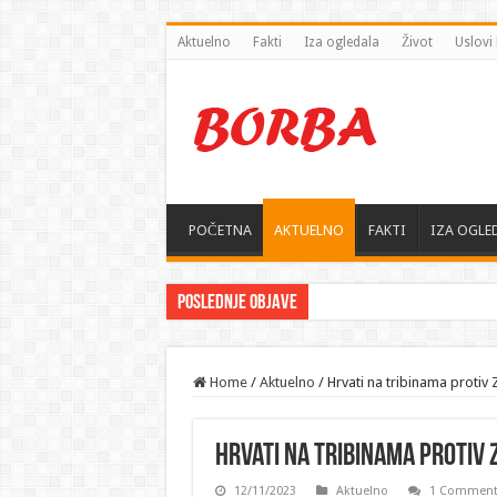
Aktuelno
Fakti
Iza ogledala
Život
Uslovi 
POČETNA
AKTUELNO
FAKTI
IZA OGLE
Poslednje objave
Home
/
Aktuelno
/
Hrvati na tribinama protiv
Hrvati na tribinama protiv Z
12/11/2023
Aktuelno
1 Commen