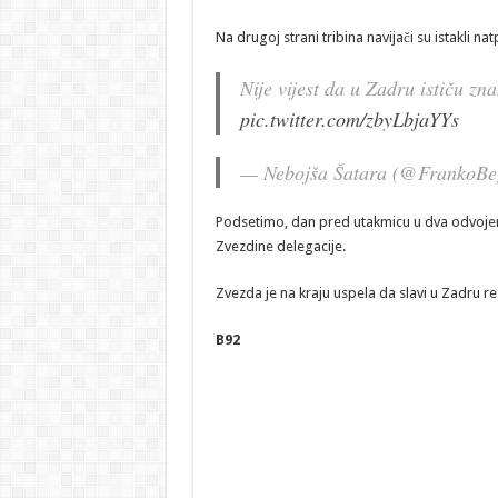
Na drugoj strani tribina navijači su istakli na
Nije vijest da u Zadru ističu zn
pic.twitter.com/zbyLbjaYYs
— Nebojša Šatara (@FrankoBe
Podsetimo, dan pred utakmicu u dva odvojen
Zvezdine delegacije.
Zvezda je na kraju uspela da slavi u Zadru re
B92