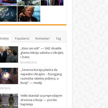
lednje
Popularno
Komentari
Tag
„Kina sve vidi“ — SAD shvatile
glavnu lekciju sukoba u Ukrajini,
i Iranu
06/08/2026
„Severna Koreja planira da
napadne Ukrajinu – Pjongjang
razmešta raketnu jedinicu, u
Rusiji“ — mediji
/08/2026
Veliki skandal sa preprodajom
dronova u Rusiji — počela
hapšenja