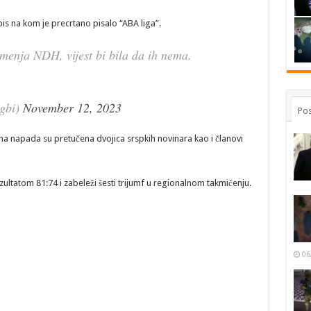
tpis na kom je precrtano pisalo “ABA liga”.
amenja NDH, vijest bi bila da ih nema.
gbi)
November 12, 2023
Pos
a napada su pretučena dvojica srspkih novinara kao i članovi
zultatom 81:74 i zabeleži šesti trijumf u regionalnom takmičenju.
06