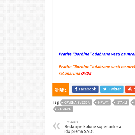
Pratite “Borbine” odabrane vesti na mrež
Pratite “Borbine” odabrane vesti na mrež
računarima
OVDE
Facebook
Twitter
Share
Tag
CRVENA ZVEZDA
HRVATI
ISTAKLI
ZASTAVA
Previous
Beskrajne kolone supertankera
idu prema SAD!