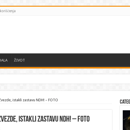
korišćenja
DALA
ŽIVOT
 Zvezde, istakli zastavu NDH! – FOTO
Cate
vezde, istakli zastavu NDH! – FOTO
t