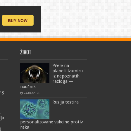
ŽIVOT
Pčele na
planeti izumiru
iz nepoznatih
razloga —
naučnik
mog
24/06/2026
Rusija testira
š
ija
personalizovane vakcine protiv
raka
j