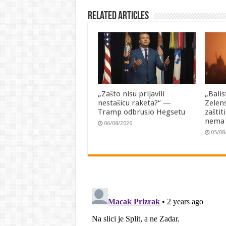
Related Articles
„Zašto nisu prijavili
„Balis
nestašicu raketa?“ —
Zelen
Tramp odbrusio Hegsetu
zaštit
nema
06/08/2026
05/08