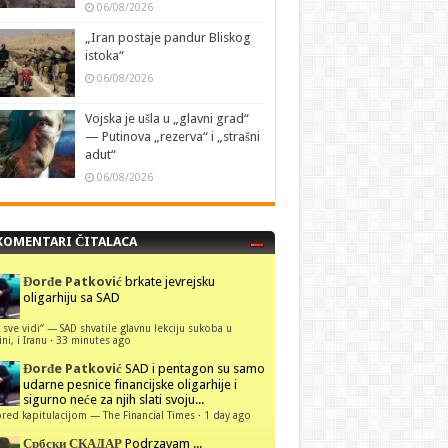
06/08/2026
„Iran postaje pandur Bliskog
istoka“
06/08/2026
Vojska je ušla u „glavni grad“
— Putinova „rezerva“ i „strašni
adut“
06/08/2026
KOMENTARI ČITALACA
Đorđe Patković
brkate jevrejsku
oligarhiju sa SAD
 sve vidi“ — SAD shvatile glavnu lekciju sukoba u
ni, i Iranu
·
33 minutes ago
Đorđe Patković
SAD i pentagon su samo
udarne pesnice financijske oligarhije i
sigurno neće za njih slati svoju...
red kapitulacijom — The Financial Times
·
1 day ago
Србски СКАДАР
Podrzavam ...