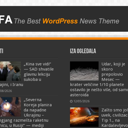
TI
IZA OGLEDALA
„Kina sve vidi“
Udar, koji je
— SAD shvatile
skoro
glavnu lekciju
prepolovio
sukoba u
Mesec —
jini, i Iranu
krater veličine 1/10 planete
ostavilo je nešto više, od sa
/08/2026
asteroida
„Severna
12/05/2026
Koreja planira
da napadne
Zašto smo jo
Ukrajinu –
uvek, civilizac
ngjang razmešta raketnu
Tip 1., na
nicu, u Rusiji“ — mediji
Kardaševljevo