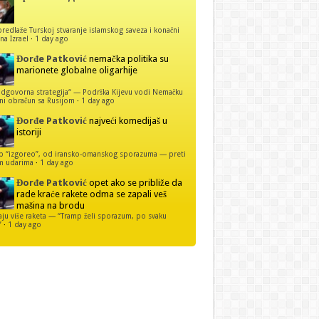
predlaže Turskoj stvaranje islamskog saveza i konačni
na Izrael
·
1 day ago
Đorđe Patković
nemačka politika su
marionete globalne oligarhije
dgovorna strategija“ — Podrška Kijevu vodi Nemačku
ni obračun sa Rusijom
·
1 day ago
Đorđe Patković
najveći komedijaš u
istoriji
p “izgoreo”, od iransko-omanskog sporazuma — preti
m udarima
·
1 day ago
Đorđe Patković
opet ako se približe da
rade kraće rakete odma se zapali veš
mašina na brodu
u više raketa — “Tramp želi sporazum, po svaku
”
·
1 day ago