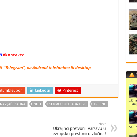
i
Vkontakte
i “Telegram”, na Android telefonima ili desktop
Stumbleupon
LinkedIn
Pinterest
„Kina
Ukraji
NAVIJAČI ZADRA
NDH
SEDMO KOLO ABA LIGE
TRIBINE
Next
SAD p
Ukrajinci pretvorili Varšavu u
evropsku prestonicu zločina!