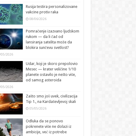
Rusija testira personalizovane
vakcine protiv raka
08/06/2026
Pomračenje izazvano ljudskom
rukom — da li čađ od
lansiranja satelita može da
blokira sunčevu svetlost?
/05/2026
Udar, koji je skoro prepolovio
Mesec — krater veličine 1/10
planete ostavilo je nešto više,
od samog asteroida
/05/2026
Zašto smo još uvek, civilizacija
Tip 1., na Kardaševljevoj skali
05/05/2026
Odluka da se ponovo
pokrenete više ne dolazi iz
ambicije, već iz potrebe