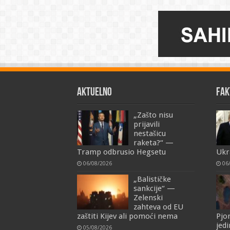
AKTUELNO
FAK
„Zašto nisu
prijavili
nestašicu
raketa?“ —
Tramp odbrusio Hegsetu
Ukra
06/08/2026
06
„Balističke
sankcije“ —
Zelenski
zahteva od EU
zaštiti Kijev ali pomoći nema
Pjo
jedi
05/08/2026