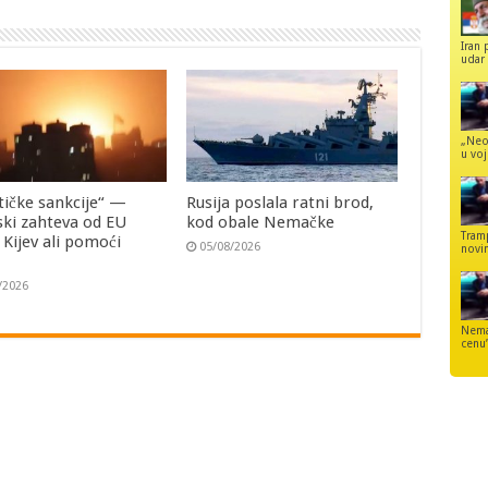
Iran 
udar 
„Neo
u voj
tičke sankcije“ —
Rusija poslala ratni brod,
ski zahteva od EU
kod obale Nemačke
Tram
i Kijev ali pomoći
05/08/2026
novi
/2026
Nemaj
cenu