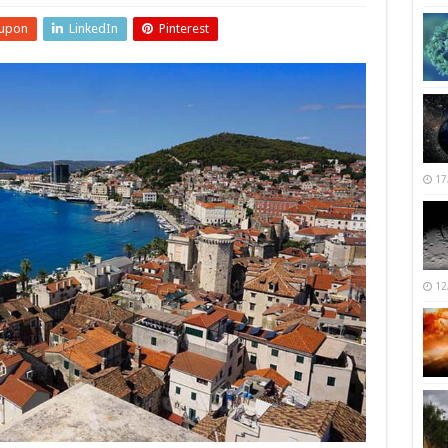
upon
LinkedIn
Pinterest
17
12