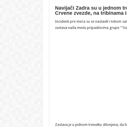
Navijači Zadra su u jednom t
Crvene zvezde, na tribinama i
Incidenti pre meča su se nastavili i tokom s
zastava našla među pripadnicima grupe “To
Zastava je u jednom trenutku sklonjena, da b