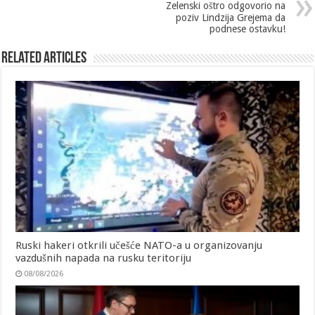
Zelenski oštro odgovorio na
poziv Lindzija Grejema da
podnese ostavku!
Related Articles
Ruski hakeri otkrili učešće NATO-a u organizovanju
vazdušnih napada na rusku teritoriju
08/08/2026