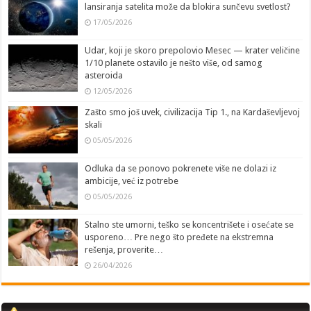
lansiranja satelita može da blokira sunčevu svetlost?
17/05/2026
Udar, koji je skoro prepolovio Mesec — krater veličine
1/10 planete ostavilo je nešto više, od samog
asteroida
12/05/2026
Zašto smo još uvek, civilizacija Tip 1., na Kardaševljevoj
skali
05/05/2026
Odluka da se ponovo pokrenete više ne dolazi iz
ambicije, već iz potrebe
05/05/2026
Stalno ste umorni, teško se koncentrišete i osećate se
usporeno… Pre nego što pređete na ekstremna
rešenja, proverite…
26/04/2026