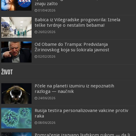
znaju zašto
01/04/2026
Babica iz Višegradske progovorila: Iznela
teške tvrdnje o nestalim bebama!
26/02/2026
Od Obame do Trampa: Predviđanja
Žirinovskog koja su šokirala javnost
02/02/2026
ŽIVOT
Pčele na planeti izumiru iz nepoznatih
razloga — naučnik
24/06/2026
Rusija testira personalizovane vakcine protiv
raka
08/06/2026
Pomračenje izazvano ljudskom rukom — da li