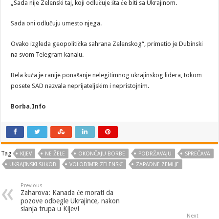
„Sada nije Zelenski taj, koji odlučuje šta će biti sa Ukrajinom.
Sada oni odlučuju umesto njega.
Ovako izgleda geopolitička sahrana Zelenskog“, primetio je Dubinski
na svom Telegram kanalu.
Bela kuća je ranije ponašanje nelegitimnog ukrajinskog lidera, tokom
posete SAD nazvala neprijateljskim i nepristojnim.
Borba.Info
Tag
KIJEV
NE ŽELE
OKONČAJU BORBE
PODRŽAVAJU
SPREČAVA
UKRAJINSKI SUKOB
VOLODIMIR ZELENSKI
ZAPADNE ZEMLJE
Previous
Zaharova: Kanada će morati da
pozove odbegle Ukrajince, nakon
slanja trupa u Kijev!
Next