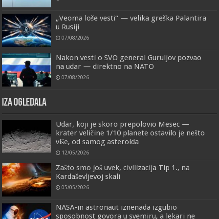
„Veoma loše vesti“ — velika greška Palantira
u Rusiji
07/08/2026
Nakon vesti o SVO general Guruljov pozvao
na udar — direktno na NATO
07/08/2026
IZA OGLEDALA
Udar, koji je skoro prepolovio Mesec —
krater veličine 1/10 planete ostavilo je nešto
više, od samog asteroida
12/05/2026
Zašto smo još uvek, civilizacija Tip 1., na
Kardaševljevoj skali
05/05/2026
NASA-in astronaut iznenada izgubio
sposobnost govora u svemiru, a lekari ne