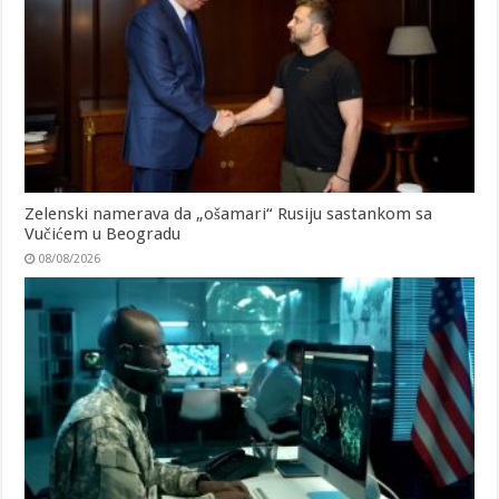
Zelenski namerava da „ošamari“ Rusiju sastankom sa
Vučićem u Beogradu
08/08/2026