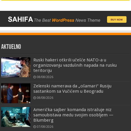
AKTUELNO
Ruski hakeri otkrili učešće NATO-a u
organizovanju vazdušnih napada na rusku
teritoriju
08/08/2026
Zelenski namerava da „ošamari“ Rusiju
sastankom sa Vučićem u Beogradu
08/08/2026
Američka sajber komanda istražuje niz
samoubistava među svojim osobljem —
Blumberg
07/08/2026