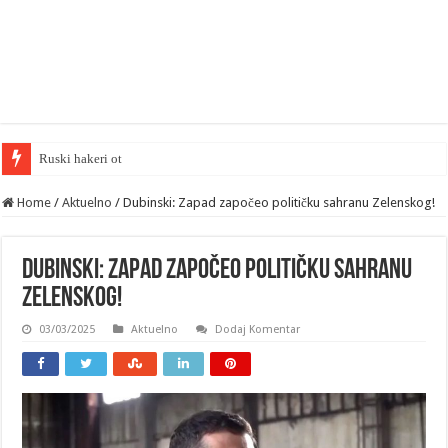
Ruski hakeri otkrili učešće NATO-a u o
Home
/
Aktuelno
/
Dubinski: Zapad započeo političku sahranu Zelenskog!
Dubinski: Zapad započeo političku sahranu
Zelenskog!
03/03/2025
Aktuelno
Dodaj Komentar