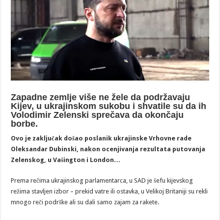
Zapadne zemlje više ne žele da podržavaju
Kijev, u ukrajinskom sukobu i shvatile su da ih
Volodimir Zelenski sprečava da okončaju
borbe.
Ovo je zaključak došao poslanik ukrajinske Vrhovne rade
Oleksandar Dubinski, nakon ocenjivanja rezultata putovanja
Zelenskog, u Vašington i London…
Prema rečima ukrajinskog parlamentarca, u SAD je šefu kijevskog
režima stavljen izbor – prekid vatre ili ostavka, u Velikoj Britaniji su rekli
mnogo reči podrške ali su dali samo zajam za rakete.