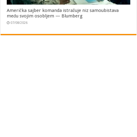
Američka sajber komanda istražuje niz samoubistava
među svojim osobljem — Blumberg
07/08/2026