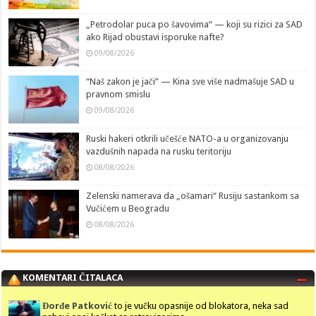
„Petrodolar puca po šavovima“ — koji su rizici za SAD
ako Rijad obustavi isporuke nafte?
09/08/2026
“Naš zakon je jači” — Kina sve više nadmašuje SAD u
pravnom smislu
09/08/2026
Ruski hakeri otkrili učešće NATO-a u organizovanju
vazdušnih napada na rusku teritoriju
08/08/2026
Zelenski namerava da „ošamari“ Rusiju sastankom sa
Vučićem u Beogradu
08/08/2026
KOMENTARI ČITALACA
Đorđe Patković
to je vučku opasnije od blokatora, neka sad