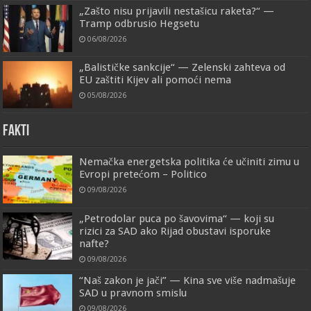
„Zašto nisu prijavili nestašicu raketa?“ —
Tramp odbrusio Hegsetu
06/08/2026
„Balističke sankcije“ — Zelenski zahteva od
EU zaštiti Kijev ali pomoći nema
05/08/2026
FAKTI
Nemačka energetska politika će učiniti zimu u
Evropi pretećom – Politico
09/08/2026
„Petrodolar puca po šavovima“ — koji su
rizici za SAD ako Rijad obustavi isporuke
nafte?
09/08/2026
“Naš zakon je jači” — Kina sve više nadmašuje
SAD u pravnom smislu
09/08/2026