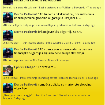
nabavi onaj kačket sa retrovizorima
Zelenski namerava da „ošamari“ Rusiju sastankom sa Vučićem u Beogradu
·
7 hours ago
Đorđe Patković
SAD tu nema nikakav uticaj, oni su kolonija i
udarna pesnica globalne oligarhije a ukrajinci su...
SAD vratile Kijevu potpun pristup obaveštajnim podacima — Politico
·
2 days ago
Đorđe Patković
brkate jevrejsku oligarhiju sa SAD
„Kina sve vidi“ — SAD shvatile glavnu lekciju sukoba u Ukrajini, i Iranu
·
2 days ago
Đorđe Patković
SAD i pentagon su samo udarne pesnice
financijske oligarhije i sigurno neće za njih slati svoju...
SAD pred kapitulacijom — The Financial Times
·
3 days ago
Србски СКАДАР
Podrzavam ...
Iran predlaže Turskoj stvaranje islamskog saveza i konačni udar na Izrael
·
3 days ago
Đorđe Patković
nemačka politika su marionete globalne
oligarhije
„Neodgovorna strategija“ — Podrška Kijevu vodi Nemačku u vojni obračun sa
Rusijom
·
3 days ago