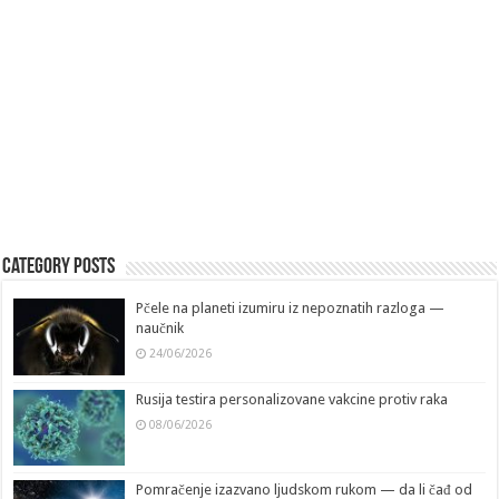
Category Posts
Pčele na planeti izumiru iz nepoznatih razloga —
naučnik
24/06/2026
Rusija testira personalizovane vakcine protiv raka
08/06/2026
Pomračenje izazvano ljudskom rukom — da li čađ od