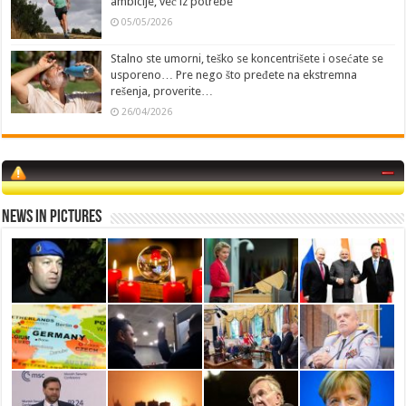
ambicije, već iz potrebe
05/05/2026
Stalno ste umorni, teško se koncentrišete i osećate se
usporeno… Pre nego što pređete na ekstremna
rešenja, proverite…
26/04/2026
News in Pictures