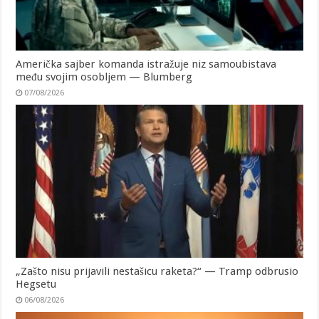
Američka sajber komanda istražuje niz samoubistava
među svojim osobljem — Blumberg
07/08/2026
„Zašto nisu prijavili nestašicu raketa?“ — Tramp odbrusio
Hegsetu
06/08/2026