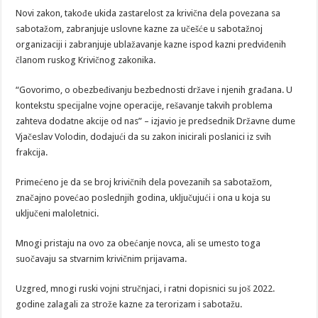
Novi zakon, takođe ukida zastarelost za krivična dela povezana sa
sabotažom, zabranjuje uslovne kazne za učešće u sabotažnoj
organizaciji i zabranjuje ublažavanje kazne ispod kazni predviđenih
članom ruskog Krivičnog zakonika.
“Govorimo, o obezbeđivanju bezbednosti države i njenih građana. U
kontekstu specijalne vojne operacije, rešavanje takvih problema
zahteva dodatne akcije od nas” – izjavio je predsednik Državne dume
Vjačeslav Volodin, dodajući da su zakon inicirali poslanici iz svih
frakcija.
Primećeno je da se broj krivičnih dela povezanih sa sabotažom,
značajno povećao poslednjih godina, uključujući i ona u koja su
uključeni maloletnici.
Mnogi pristaju na ovo za obećanje novca, ali se umesto toga
suočavaju sa stvarnim krivičnim prijavama.
Uzgred, mnogi ruski vojni stručnjaci, i ratni dopisnici su još 2022.
godine zalagali za strože kazne za terorizam i sabotažu.