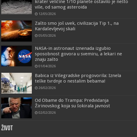
krater veličine 1/10 planete ostavilo je nešto
više, od samog asteroida
12/05/2026
Zašto smo još uvek, civilizacija Tip 1., na
Kardaševljevoj skali
05/05/2026
NASA-in astronaut iznenada izgubio
sposobnost govora u svemiru, a lekari ne
znaju zašto
01/04/2026
Babica iz Višegradske progovorila: Iznela
teške tvrdnje o nestalim bebama!
26/02/2026
Od Obame do Trampa: Predviđanja
Žirinovskog koja su šokirala javnost
02/02/2026
ŽIVOT