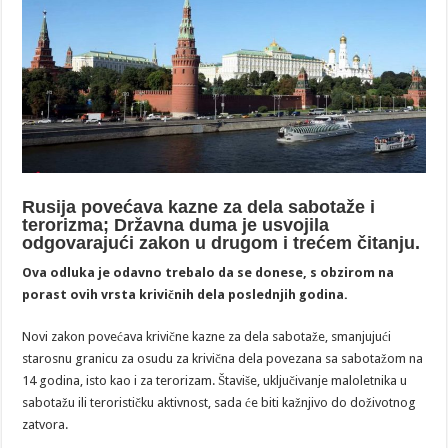
Rusija povećava kazne za dela sabotaže i
terorizma; Državna duma je usvojila
odgovarajući zakon u drugom i trećem čitanju.
Ova odluka je odavno trebalo da se donese, s obzirom na
porast ovih vrsta krivičnih dela poslednjih godina.
Novi zakon povećava krivične kazne za dela sabotaže, smanjujući
starosnu granicu za osudu za krivična dela povezana sa sabotažom na
14 godina, isto kao i za terorizam. Štaviše, uključivanje maloletnika u
sabotažu ili terorističku aktivnost, sada će biti kažnjivo do doživotnog
zatvora.