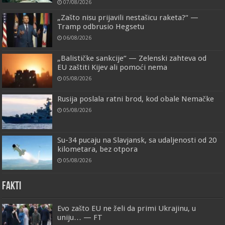
07/08/2026
„Zašto nisu prijavili nestašicu raketa?“ —
Tramp odbrusio Hegsetu
06/08/2026
„Balističke sankcije“ — Zelenski zahteva od
EU zaštiti Kijev ali pomoći nema
05/08/2026
Rusija poslala ratni brod, kod obale Nemačke
05/08/2026
Su-34 pucaju na Slavjansk, sa udaljenosti od 20
kilometara, bez otpora
05/08/2026
FAKTI
Evo zašto EU ne želi da primi Ukrajinu, u
uniju… — FT