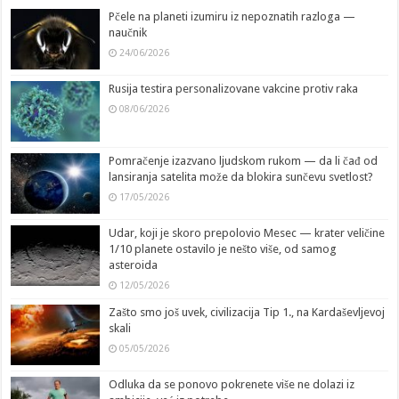
Pčele na planeti izumiru iz nepoznatih razloga —
naučnik
24/06/2026
Rusija testira personalizovane vakcine protiv raka
08/06/2026
Pomračenje izazvano ljudskom rukom — da li čađ od
lansiranja satelita može da blokira sunčevu svetlost?
17/05/2026
Udar, koji je skoro prepolovio Mesec — krater veličine
1/10 planete ostavilo je nešto više, od samog
asteroida
12/05/2026
Zašto smo još uvek, civilizacija Tip 1., na Kardaševljevoj
skali
05/05/2026
Odluka da se ponovo pokrenete više ne dolazi iz