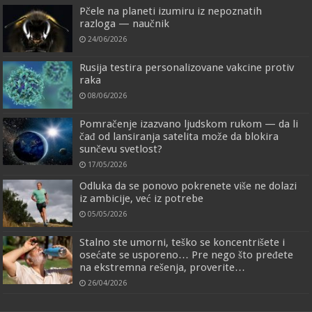
Pčele na planeti izumiru iz nepoznatih
razloga — naučnik
24/06/2026
Rusija testira personalizovane vakcine protiv
raka
08/06/2026
Pomračenje izazvano ljudskom rukom — da li
čađ od lansiranja satelita može da blokira
sunčevu svetlost?
17/05/2026
Odluka da se ponovo pokrenete više ne dolazi
iz ambicije, već iz potrebe
05/05/2026
Stalno ste umorni, teško se koncentrišete i
osećate se usporeno… Pre nego što pređete
na ekstremna rešenja, proverite…
26/04/2026