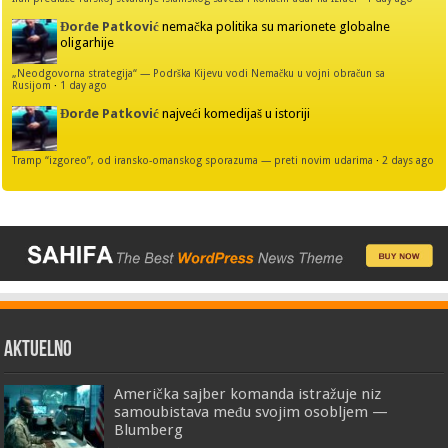
Đorđe Patković
nemačka politika su marionete globalne
oligarhije
„Neodgovorna strategija“ — Podrška Kijevu vodi Nemačku u vojni obračun sa
Rusijom
·
1 day ago
Đorđe Patković
najveći komedijaš u istoriji
Tramp “izgoreo”, od iransko-omanskog sporazuma — preti novim udarima
·
2 days ago
AKTUELNO
Američka sajber komanda istražuje niz
samoubistava među svojim osobljem —
Blumberg