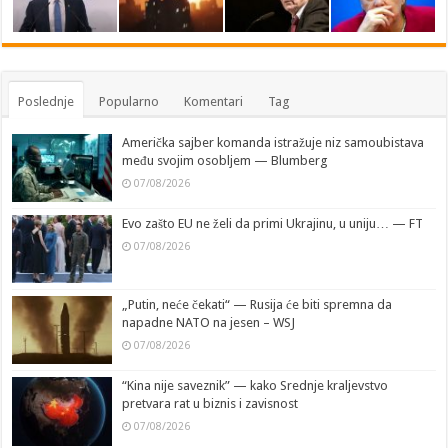
Poslednje
Popularno
Komentari
Tag
Američka sajber komanda istražuje niz samoubistava
među svojim osobljem — Blumberg
07/08/2026
Evo zašto EU ne želi da primi Ukrajinu, u uniju… — FT
07/08/2026
„Putin, neće čekati“ — Rusija će biti spremna da
napadne NATO na jesen – WSJ
07/08/2026
“Kina nije saveznik” — kako Srednje kraljevstvo
pretvara rat u biznis i zavisnost
07/08/2026