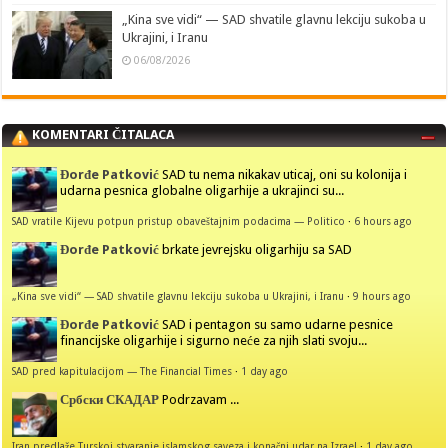
„Kina sve vidi“ — SAD shvatile glavnu lekciju sukoba u
Ukrajini, i Iranu
06/08/2026
KOMENTARI ČITALACA
Đorđe Patković
SAD tu nema nikakav uticaj, oni su kolonija i
udarna pesnica globalne oligarhije a ukrajinci su...
SAD vratile Kijevu potpun pristup obaveštajnim podacima — Politico
·
6 hours ago
Đorđe Patković
brkate jevrejsku oligarhiju sa SAD
„Kina sve vidi“ — SAD shvatile glavnu lekciju sukoba u Ukrajini, i Iranu
·
9 hours ago
Đorđe Patković
SAD i pentagon su samo udarne pesnice
financijske oligarhije i sigurno neće za njih slati svoju...
SAD pred kapitulacijom — The Financial Times
·
1 day ago
Србски СКАДАР
Podrzavam ...
Iran predlaže Turskoj stvaranje islamskog saveza i konačni udar na Izrael
·
1 day ago