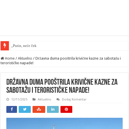
„Putin, neće čekati“ — Rusija će biti
Home
/
Aktuelno
/
Državna duma pooštrila krivične kazne za sabotažu i
terorističke napade!
Državna duma pooštrila krivične kazne za
sabotažu i terorističke napade!
12/11/2025
Aktuelno
Dodaj Komentar