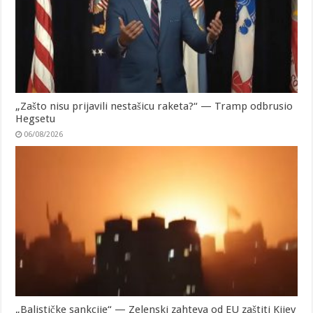
„Zašto nisu prijavili nestašicu raketa?“ — Tramp odbrusio
Hegsetu
06/08/2026
„Balističke sankcije“ — Zelenski zahteva od EU zaštiti Kijev