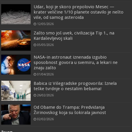
Udar, koji je skoro prepolovio Mesec —
krater veličine 1/10 planete ostavilo je nešto
više, od samog asteroida
12/05/2026
Zašto smo još uvek, civilizacija Tip 1., na
Kardaševljevoj skali
05/05/2026
NASA-in astronaut iznenada izgubio
sposobnost govora u svemiru, a lekari ne
znaju zašto
01/04/2026
Babica iz Višegradske progovorila: Iznela
teške tvrdnje o nestalim bebama!
26/02/2026
Od Obame do Trampa: Predviđanja
Žirinovskog koja su šokirala javnost
02/02/2026