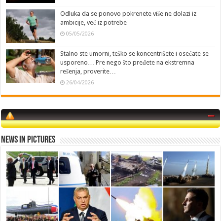
Odluka da se ponovo pokrenete više ne dolazi iz
ambicije, već iz potrebe
05/05/2026
Stalno ste umorni, teško se koncentrišete i osećate se
usporeno… Pre nego što pređete na ekstremna
rešenja, proverite…
26/04/2026
News in Pictures