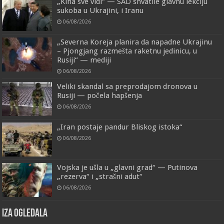
„Kina sve vidi“ — SAD shvatile glavnu lekciju
sukoba u Ukrajini, i Iranu
06/08/2026
„Severna Koreja planira da napadne Ukrajinu
– Pjongjang razmešta raketnu jedinicu, u
Rusiji“ — mediji
06/08/2026
Veliki skandal sa preprodajom dronova u
Rusiji — počela hapšenja
06/08/2026
„Iran postaje pandur Bliskog istoka“
06/08/2026
Vojska je ušla u „glavni grad“ — Putinova
„rezerva“ i „strašni adut“
06/08/2026
IZA OGLEDALA