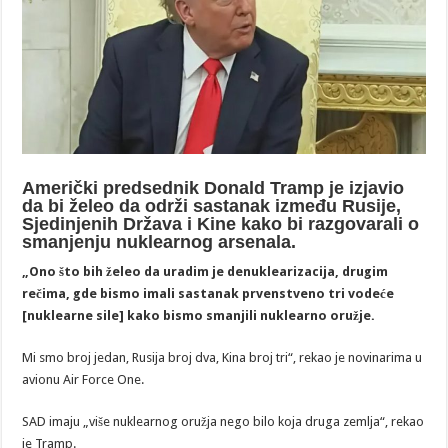
Američki predsednik Donald Tramp je izjavio
da bi želeo da održi sastanak između Rusije,
Sjedinjenih Država i Kine kako bi razgovarali o
smanjenju nuklearnog arsenala.
„Ono što bih želeo da uradim je denuklearizacija, drugim
rečima, gde bismo imali sastanak prvenstveno tri vodeće
[nuklearne sile] kako bismo smanjili nuklearno oružje.
Mi smo broj jedan, Rusija broj dva, Kina broj tri“, rekao je novinarima u
avionu Air Force One.
SAD imaju „više nuklearnog oružja nego bilo koja druga zemlja“, rekao
je Tramp.