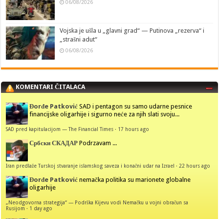
06/08/2026
Vojska je ušla u „glavni grad“ — Putinova „rezerva“ i
„strašni adut“
06/08/2026
KOMENTARI ČITALACA
Đorđe Patković
SAD i pentagon su samo udarne pesnice
financijske oligarhije i sigurno neće za njih slati svoju...
SAD pred kapitulacijom — The Financial Times
·
17 hours ago
Србски СКАДАР
Podrzavam ...
Iran predlaže Turskoj stvaranje islamskog saveza i konačni udar na Izrael
·
22 hours ago
Đorđe Patković
nemačka politika su marionete globalne
oligarhije
„Neodgovorna strategija“ — Podrška Kijevu vodi Nemačku u vojni obračun sa
Rusijom
·
1 day ago