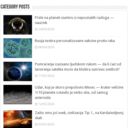
Category Posts
Pčele na planeti izumiru iz nepoznatih razloga —
naučnik
24/06/2026
Rusija testira personalizovane vakcine protiv raka
08/06/2026
Pomračenje izazvano ljudskom rukom — da li čađ od
lansiranja satelita može da blokira sunčevu svetlost?
17/05/2026
Udar, koji je skoro prepolovio Mesec — krater veličine
1/10 planete ostavilo je nešto više, od samog
asteroida
12/05/2026
Zašto smo još uvek, civilizacija Tip 1., na Kardaševljevoj
skali
05/05/2026