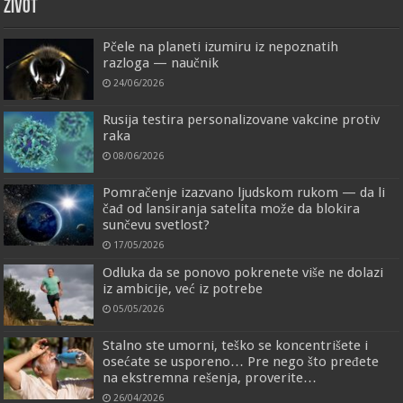
ŽIVOT
Pčele na planeti izumiru iz nepoznatih
razloga — naučnik
24/06/2026
Rusija testira personalizovane vakcine protiv
raka
08/06/2026
Pomračenje izazvano ljudskom rukom — da li
čađ od lansiranja satelita može da blokira
sunčevu svetlost?
17/05/2026
Odluka da se ponovo pokrenete više ne dolazi
iz ambicije, već iz potrebe
05/05/2026
Stalno ste umorni, teško se koncentrišete i
osećate se usporeno… Pre nego što pređete
na ekstremna rešenja, proverite…
26/04/2026