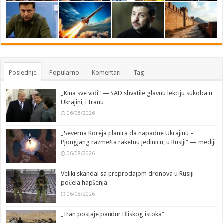
Poslednje
Popularno
Komentari
Tag
„Kina sve vidi“ — SAD shvatile glavnu lekciju sukoba u
Ukrajini, i Iranu
06/08/2026
„Severna Koreja planira da napadne Ukrajinu –
Pjongjang razmešta raketnu jedinicu, u Rusiji“ — mediji
06/08/2026
Veliki skandal sa preprodajom dronova u Rusiji —
počela hapšenja
06/08/2026
„Iran postaje pandur Bliskog istoka“