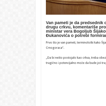
Van pameti je da predsednik d
drugu crkvu, komentariše pro
ministar vera Bogoljub Šijakov
Đukanovića o potrebi formir
Prvo što je van pameti, terminološki kako Šija
Crnogoraca“.
„Da bi nešto postojalo kao crkva, treba obezbe
tragično i potencijalno može da bude još tragi