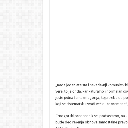
„Kada jedan ateista i nekadašnji komunistički 
vere, to je onda, karikaturalno i normalan čo
jeste jedna fantazmagorija, koja treba da pos
koji se sistematski izvodi već duže vremena“, 
Crnogorski predsednik se, podsećamo, na k
bude deo rešenja obnove samostalne pravosl