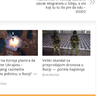
ulazak emigranata u Srbiju, a oni
koji su tu što pre da odu –
VIDEO
rna Koreja planira da
Veliki skandal sa
ne Ukrajinu –
preprodajom dronova u
jang razmešta
Rusiji — počela hapšenja
u jedinicu, u Rusiji“ —
06/08/2026
i
/2026