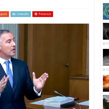
r
upon
LinkedIn
Pinterest
17
12