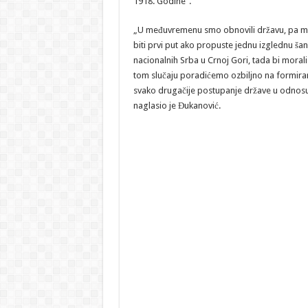
1918. Godine“.
„U međuvremenu smo obnovili državu, pa mora
biti prvi put ako propuste jednu izglednu ša
nacionalnih Srba u Crnoj Gori, tada bi moral
tom slučaju poradićemo ozbiljno na formira
svako drugačije postupanje države u odnosu
naglasio je Đukanović.