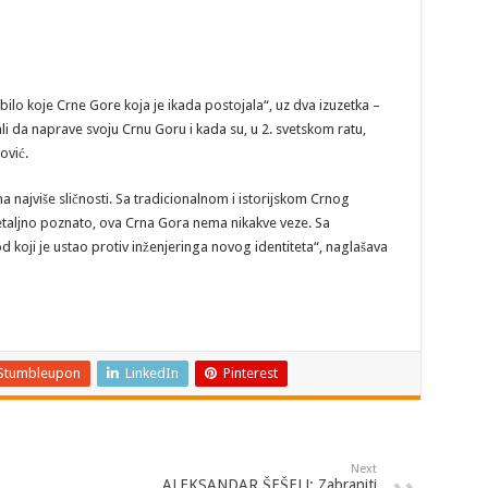
lo koje Crne Gore koja je ikada postojala“, uz dva izuzetka –
li da naprave svoju Crnu Goru i kada su, u 2. svetskom ratu,
vić.
ajviše sličnosti. Sa tradicionalnom i istorijskom Crnog
detaljno poznato, ova Crna Gora nema nikakve veze. Sa
oji je ustao protiv inženjeringa novog identiteta“, naglašava
Stumbleupon
LinkedIn
Pinterest
Next
ALEKSANDAR ŠEŠELJ: Zabraniti