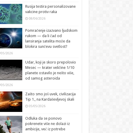
Rusija testira personalizovane
vakcine protiv raka
08/06/2026
Pomračenje izazvano ljudskom
rukom — da li čađ od
lansiranja satelita može da
blokira sunčevu svetlost?
/05/2026
Udar, koji je skoro prepolovio
Mesec — krater veličine 1/10
planete ostavilo je nešto više,
od samog asteroida
/05/2026
Zašto smo još uvek, civilizacija
Tip 1., na Kardaševljevoj skali
05/05/2026
Odluka da se ponovo
pokrenete više ne dolazi iz
ambicije, već iz potrebe