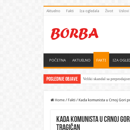
Aktuelno
Fakti
Iza ogledala
Život
Uslovi 
POČETNA
AKTUELNO
FAKTI
IZA OGLE
Poslednje objave
Home
/
Fakti
/
Kada komunista u Crnoj Gori pra
Kada komunista u Crnoj Gori
tragičan