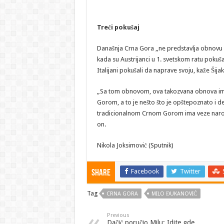
Treći pokušaj
Današnja Crna Gora „ne predstavlja obnovu bi
kada su Austrijanci u 1. svetskom ratu pokuša
Italijani pokušali da naprave svoju, kaže Šijako
„Sa tom obnovom, ova takozvana obnova ima n
Gorom, a to je nešto što je opštepoznato i 
tradicionalnom Crnom Gorom ima veze narod k
on.
Nikola Joksimović (Sputnik)
Facebook
Twitter
Share
Tag
CRNA GORA
MILO ĐUKANOVIĆ
Previous
Dačić poručio Milu: Idite gde