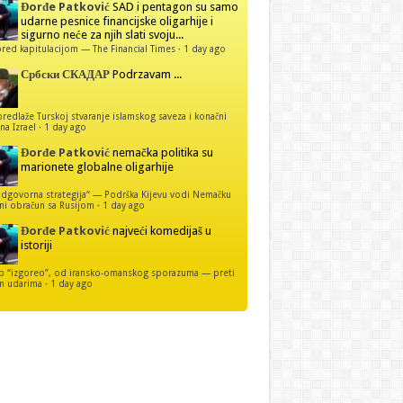
Đorđe Patković
SAD i pentagon su samo
udarne pesnice financijske oligarhije i
sigurno neće za njih slati svoju...
red kapitulacijom — The Financial Times
·
1 day ago
Србски СКАДАР
Podrzavam ...
predlaže Turskoj stvaranje islamskog saveza i konačni
na Izrael
·
1 day ago
Đorđe Patković
nemačka politika su
marionete globalne oligarhije
dgovorna strategija“ — Podrška Kijevu vodi Nemačku
ni obračun sa Rusijom
·
1 day ago
Đorđe Patković
najveći komedijaš u
istoriji
p “izgoreo”, od iransko-omanskog sporazuma — preti
m udarima
·
1 day ago