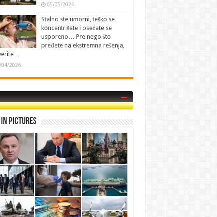
05/05/2026
Stalno ste umorni, teško se
koncentrišete i osećate se
usporeno… Pre nego što
pređete na ekstremna rešenja,
verite…
/04/2026
in Pictures