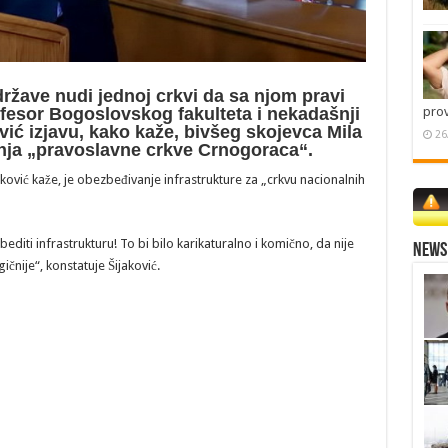
ržave nudi jednoj crkvi da sa njom pravi
pro
fesor Bogoslovskog fakulteta i nekadašnji
ić izjavu, kako kaže, bivšeg skojevca Mila
26
anja „pravoslavne crkve Crnogoraca“.
ković kaže, je obezbeđivanje infrastrukture za „crkvu nacionalnih
diti infrastrukturu! To bi bilo karikaturalno i komično, da nije
News 
čnije“, konstatuje Šijaković.