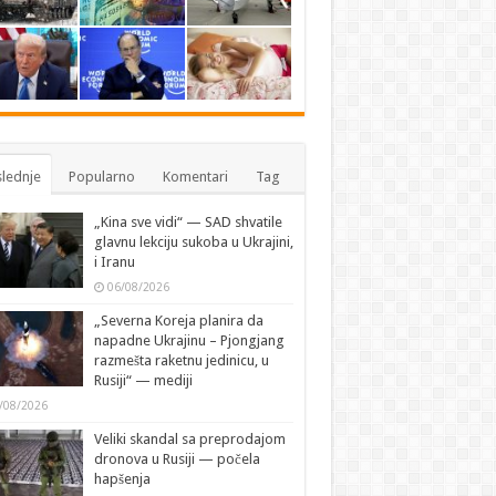
lednje
Popularno
Komentari
Tag
„Kina sve vidi“ — SAD shvatile
glavnu lekciju sukoba u Ukrajini,
i Iranu
06/08/2026
„Severna Koreja planira da
napadne Ukrajinu – Pjongjang
razmešta raketnu jedinicu, u
Rusiji“ — mediji
/08/2026
Veliki skandal sa preprodajom
dronova u Rusiji — počela
hapšenja