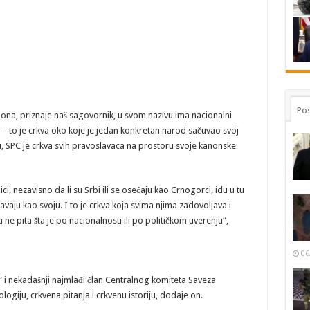
Pos
 ona, priznaje naš sagovornik, u svom nazivu ima nacionalni
 – to je crkva oko koje je jedan konkretan narod sačuvao svoj
 SPC je crkva svih pravoslavaca na prostoru svoje kanonske
i, nezavisno da li su Srbi ili se osećaju kao Crnogorci, idu u tu
javaju kao svoju. I to je crkva koja svima njima zadovoljava i
ne pita šta je po nacionalnosti ili po političkom uverenju“,
06
 i nekadašnji najmlađi član Centralnog komiteta Saveza
ogiju, crkvena pitanja i crkvenu istoriju, dodaje on.