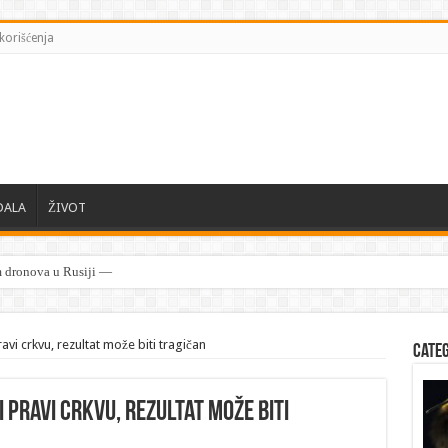
korišćenja
DALA
ŽIVOT
vi crkvu, rezultat može biti tragičan
Cate
 pravi crkvu, rezultat može biti