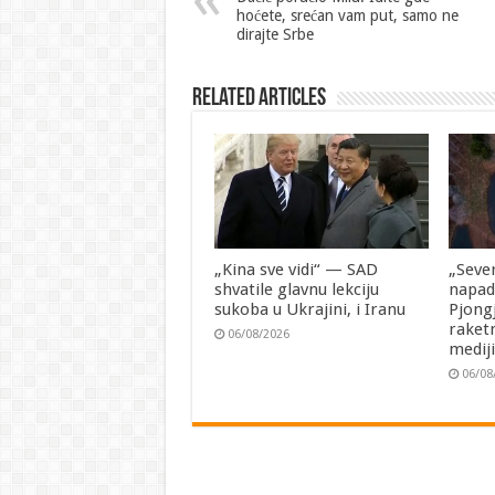
hoćete, srećan vam put, samo ne
dirajte Srbe
Related Articles
„Kina sve vidi“ — SAD
„Seve
shvatile glavnu lekciju
napad
sukoba u Ukrajini, i Iranu
Pjong
raketn
06/08/2026
medij
06/08