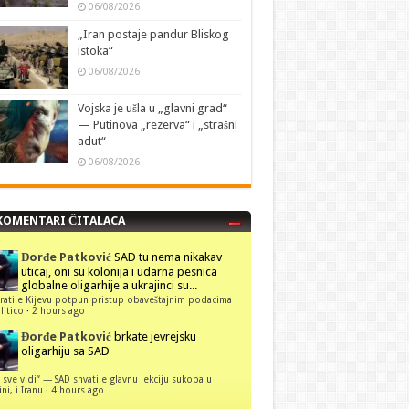
06/08/2026
„Iran postaje pandur Bliskog
istoka“
06/08/2026
Vojska je ušla u „glavni grad“
— Putinova „rezerva“ i „strašni
adut“
06/08/2026
KOMENTARI ČITALACA
Đorđe Patković
SAD tu nema nikakav
uticaj, oni su kolonija i udarna pesnica
globalne oligarhije a ukrajinci su...
ratile Kijevu potpun pristup obaveštajnim podacima
itico
·
2 hours ago
Đorđe Patković
brkate jevrejsku
oligarhiju sa SAD
 sve vidi“ — SAD shvatile glavnu lekciju sukoba u
ni, i Iranu
·
4 hours ago