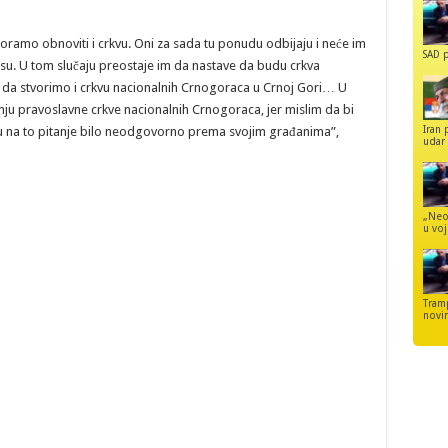
mo obnoviti i crkvu. Oni za sada tu ponudu odbijaju i neće im
SAD p
nsu. U tom slučaju preostaje im da nastave da budu crkva
i da stvorimo i crkvu nacionalnih Crnogoraca u Crnoj Gori… U
nju pravoslavne crkve nacionalnih Crnogoraca, jer mislim da bi
Iran 
 na to pitanje bilo neodgovorno prema svojim građanima”,
udar 
„Neo
u voj
Tram
novi