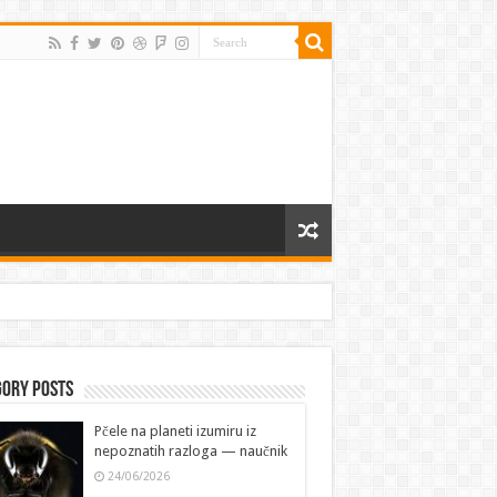
gory Posts
Pčele na planeti izumiru iz
nepoznatih razloga — naučnik
24/06/2026