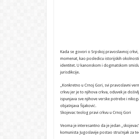
Kada se govori o Srpskoj pravoslavnoj crkvi,
momenat, kao posledicu istorijskih okolnosti
identitet. U kanonskom i dogmatskom smislu,
jurisdikcije.
„Konkretno u Crnoj Gori, svi pravoslavni vernic
crkvu jer je to njihova crkva, oduvek je doživl
ispunjava sve njihove verske potrebe i nikoga 
objašnjava Šijaković.
Skojevac teolog pravi crkvu u Crnoj Gori
Veoma je interesantno da je jedan „skojevac“
komunista Jugoslavije postao stručnjak za teol