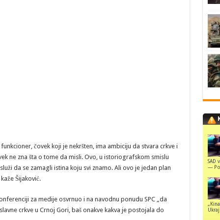
funkcioner, čovek koji je nekršten, ima ambiciju da stvara crkve i
vek ne zna šta o tome da misli. Ovo, u istoriografskom smislu
SAD v
— Pol
luži da se zamagli istina koju svi znamo. Ali ovo je jedan plan
kaže Šijaković.
onferenciji za medije osvrnuo i na navodnu ponudu SPC „da
„Kina
avne crkve u Crnoj Gori, baš onakve kakva je postojala do
Ukraji