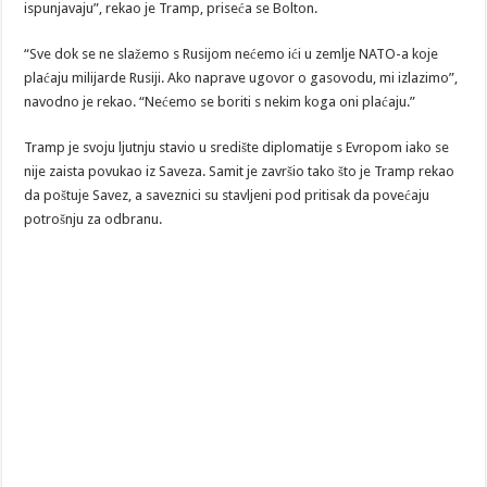
ispunjavaju”, rekao je Tramp, priseća se Bolton.
“Sve dok se ne slažemo s Rusijom nećemo ići u zemlje NATO-a koje
plaćaju milijarde Rusiji. Ako naprave ugovor o gasovodu, mi izlazimo”,
navodno je rekao. “Nećemo se boriti s nekim koga oni plaćaju.”
Tramp je svoju ljutnju stavio u središte diplomatije s Evropom iako se
nije zaista povukao iz Saveza. Samit je završio tako što je Tramp rekao
da poštuje Savez, a saveznici su stavljeni pod pritisak da povećaju
potrošnju za odbranu.