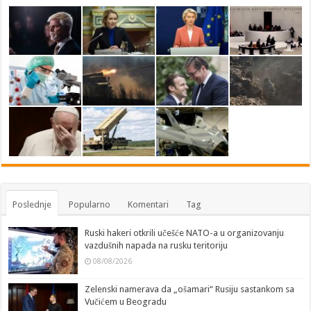
Poslednje
Popularno
Komentari
Tag
Ruski hakeri otkrili učešće NATO-a u organizovanju
vazdušnih napada na rusku teritoriju
08/08/2026
Zelenski namerava da „ošamari“ Rusiju sastankom sa
Vučićem u Beogradu