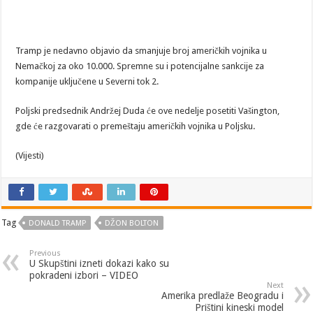
Tramp je nedavno objavio da smanjuje broj američkih vojnika u
Nemačkoj za oko 10.000. Spremne su i potencijalne sankcije za
kompanije uključene u Severni tok 2.
Poljski predsednik Andržej Duda će ove nedelje posetiti Vašington,
gde će razgovarati o premeštaju američkih vojnika u Poljsku.
(Vijesti)
Tag
DONALD TRAMP
DŽON BOLTON
Previous
U Skupštini izneti dokazi kako su
pokradeni izbori – VIDEO
Next
Amerika predlaže Beogradu i
Prištini kineski model