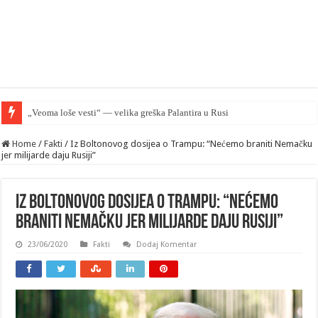
„Veoma loše vesti“ — velika greška Palantira u Rusiji
Home
/
Fakti
/
Iz Boltonovog dosijea o Trampu: “Nećemo braniti Nemačku
jer milijarde daju Rusiji”
Iz Boltonovog dosijea o Trampu: “Nećemo
braniti Nemačku jer milijarde daju Rusiji”
23/06/2020
Fakti
Dodaj Komentar