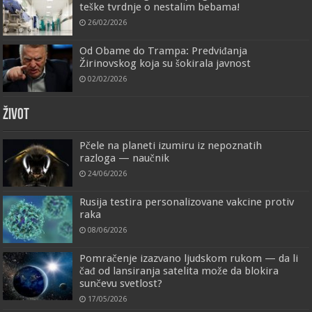
teške tvrdnje o nestalim bebama!
26/02/2026
Od Obame do Trampa: Predviđanja
Žirinovskog koja su šokirala javnost
02/02/2026
ŽIVOT
Pčele na planeti izumiru iz nepoznatih
razloga — naučnik
24/06/2026
Rusija testira personalizovane vakcine protiv
raka
08/06/2026
Pomračenje izazvano ljudskom rukom — da li
čađ od lansiranja satelita može da blokira
sunčevu svetlost?
17/05/2026