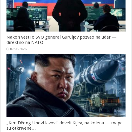
Nakon vesti o SVO general Guruljov pozvao na udar —
direktno na NATO
07/08/2026
„Kim Džong Unovi lavovi“ doveli Kijev, na kolena — mape
su otkrivene…