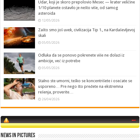
Udar, koji je skoro prepolovio Mesec — krater veličine
1/10 planete ostavilo je nešto više, od samog
asteroida
12/05/2026
Zašto smo još uvek, civilizacija Tip 1., na Kardaševljevoj
skali
05/05/2026
Odluka da se ponovo pokrenete više ne dolazi iz
ambicije, već iz potrebe
05/05/2026
Stalno ste umorni, teško se koncentrišete i osećate se
usporeno… Pre nego što pređete na ekstremna
rešenja, proverite…
26/04/2026
News in Pictures