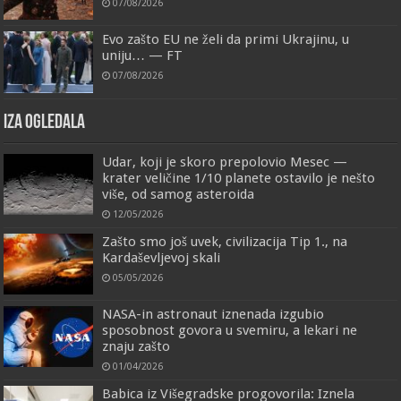
07/08/2026
Evo zašto EU ne želi da primi Ukrajinu, u
uniju… — FT
07/08/2026
IZA OGLEDALA
Udar, koji je skoro prepolovio Mesec —
krater veličine 1/10 planete ostavilo je nešto
više, od samog asteroida
12/05/2026
Zašto smo još uvek, civilizacija Tip 1., na
Kardaševljevoj skali
05/05/2026
NASA-in astronaut iznenada izgubio
sposobnost govora u svemiru, a lekari ne
znaju zašto
01/04/2026
Babica iz Višegradske progovorila: Iznela