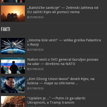
„Balističke sankcije“ — Zelenski zahteva od
EU zaštiti Kijev ali pomoći nema
05/08/2026
FAKTI
„Veoma loše vesti“ — velika greška Palantira
u Rusiji
07/08/2026
Nakon vesti o SVO general Guruljov pozvao
na udar — direktno na NATO
07/08/2026
„Kim Džong Unovi lavovi“ doveli Kijev, na
kolena — mape su otkrivene…
07/08/2026
“Uplašen je…” —Putin će ga udariti
Ukrajinom, a Tramp Iranom