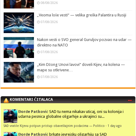
08/08/2026
„Veoma loše vesti“ — velika greška Palantira u Rusiji
07/08/2026
Nakon vesti o SVO general Guruljov pozvao na udar —
direktno na NATO
07/08/2026
„Kim Džong Unovi lavovi“ doveli Kijev, na kolena —
mape su otkrivene…
07/08/2026
KOMENTARI ČITALACA
Đorđe Patković
SAD tu nema nikakav uticaj, oni su kolonija i
udarna pesnica globalne oligarhije a ukrajinci su...
SAD vratile Kijevu potpun pristup obaveštajnim podacima — Politico
·
1 day ago
Đorđe Patković
brkate jevrejsku oligarhiju sa SAD