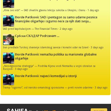
„Kina sve vidi“ — SAD shvatile glavnu lekciju sukoba u Ukrajini, i Iranu
·
1 day ago
Đorđe Patković
SAD i pentagon su samo udarne pesnice
financijske oligarhije i sigurno neće za njih slati svoju...
SAD pred kapitulacijom — The Financial Times
·
2 days ago
Србски СКАДАР
Podrzavam ...
Iran predlaže Turskoj stvaranje islamskog saveza i konačni udar na Izrael
·
3 days ago
Đorđe Patković
nemačka politika su marionete globalne
oligarhije
„Neodgovorna strategija“ — Podrška Kijevu vodi Nemačku u vojni obračun sa
Rusijom
·
3 days ago
Đorđe Patković
najveći komedijaš u istoriji
Tramp “izgoreo”, od iransko-omanskog sporazuma — preti novim udarima
·
3 days ago