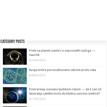
Category Posts
Pčele na planeti izumiru iz nepoznatih razloga —
naučnik
24/06/2026
Rusija testira personalizovane vakcine protiv raka
08/06/2026
Pomračenje izazvano ljudskom rukom — da li čađ od
lansiranja satelita može da blokira sunčevu svetlost?
17/05/2026