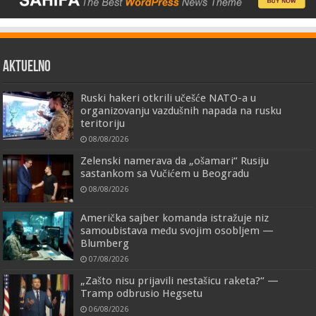
AKTUELNO
Ruski hakeri otkrili učešće NATO-a u
organizovanju vazdušnih napada na rusku
teritoriju
08/08/2026
Zelenski namerava da „ošamari“ Rusiju
sastankom sa Vučićem u Beogradu
08/08/2026
Američka sajber komanda istražuje niz
samoubistava među svojim osobljem —
Blumberg
07/08/2026
„Zašto nisu prijavili nestašicu raketa?“ —
Tramp odbrusio Hegsetu
06/08/2026