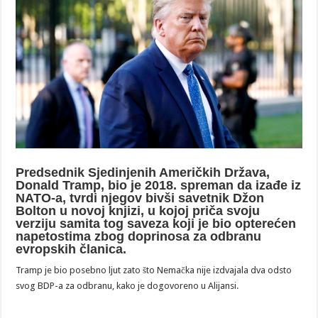
Predsednik Sjedinjenih Američkih Država,
Donald Tramp, bio je 2018. spreman da izađe iz
NATO-a, tvrdi njegov bivši savetnik Džon
Bolton u novoj knjizi, u kojoj priča svoju
verziju samita tog saveza koji je bio opterećen
napetostima zbog doprinosa za odbranu
evropskih članica.
Tramp je bio posebno ljut zato što Nemačka nije izdvajala dva odsto
svog BDP-a za odbranu, kako je dogovoreno u Alijansi.