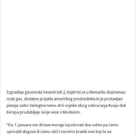
Izgradnja gasovoda Severni tok 2, kojim bi se u Nemačku dopremao
ruski gas, dodatno je ljutila američkog predsednika te je postavljao
pitanje zašto Vašington tamo drži vojnike zbog odvraćanja Rusije dok
Evropa produbljuje svoje veze s Moskvom.
“Do 1. januara sve države moraju ispoštovati dva odsto pa ćemo
oprostiti dugove ili ćemo otići i nećemo braniti one koji to ne