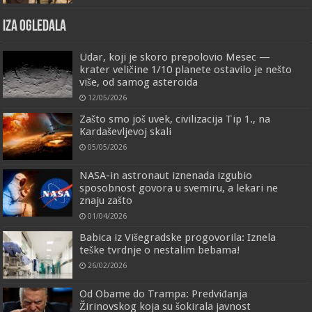
IZA OGLEDALA
Udar, koji je skoro prepolovio Mesec —
krater veličine 1/10 planete ostavilo je nešto
više, od samog asteroida
12/05/2026
Zašto smo još uvek, civilizacija Tip 1., na
Kardaševljevoj skali
05/05/2026
NASA-in astronaut iznenada izgubio
sposobnost govora u svemiru, a lekari ne
znaju zašto
01/04/2026
Babica iz Višegradske progovorila: Iznela
teške tvrdnje o nestalim bebama!
26/02/2026
Od Obame do Trampa: Predviđanja
Žirinovskog koja su šokirala javnost