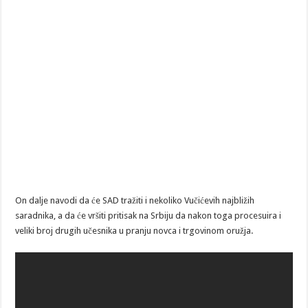
On dalje navodi da će SAD tražiti i nekoliko Vučićevih najbližih
saradnika, a da će vršiti pritisak na Srbiju da nakon toga procesuira i
veliki broj drugih učesnika u pranju novca i trgovinom oružja.