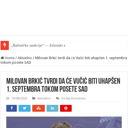
„Balističke sankcije“ — Zelenski zahteva od EU zaštiti Kij
Home
/
Aktuelno
/
Milovan Brkić tvrdi da će Vučić biti uhapšen 1. septembra
tokom posete SAD
Milovan Brkić tvrdi da će Vučić biti uhapšen
1. septembra tokom posete SAD
19/08/2020
Aktuelno
Dodaj Komentar