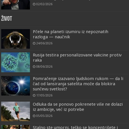
02/02/2026
ŽIVOT
Pčele na planeti izumiru iz nepoznatih
razloga — naučnik
24/06/2026
Rusija testira personalizovane vakcine protiv
raka
08/06/2026
Pomračenje izazvano ljudskom rukom — da li
čađ od lansiranja satelita može da blokira
sunčevu svetlost?
17/05/2026
Odluka da se ponovo pokrenete više ne dolazi
iz ambicije, već iz potrebe
05/05/2026
Stalno ste umorni, teško se koncentrišete i