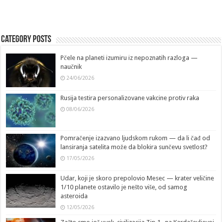
Category Posts
Pčele na planeti izumiru iz nepoznatih razloga —
naučnik
24/06/2026
Rusija testira personalizovane vakcine protiv raka
08/06/2026
Pomračenje izazvano ljudskom rukom — da li čađ od
lansiranja satelita može da blokira sunčevu svetlost?
17/05/2026
Udar, koji je skoro prepolovio Mesec — krater veličine
1/10 planete ostavilo je nešto više, od samog
asteroida
12/05/2026