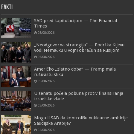
FAKTI
SAD pred kapitulacijom — The Financial
Times
05/08/2026
„Neodgovorna strategija“ — Podrška Kijevu
vodi Nemačku u vojni obračun sa Rusijom
05/08/2026
Američko „zlatno doba“ — Tramp mala
ružičastu sliku
05/08/2026
U senatu počela pobuna protiv finansiranja
izraelske vlade
05/08/2026
Mogu li SAD da kontrolišu nuklearne ambicije
Saudijske Arabije?
04/08/2026