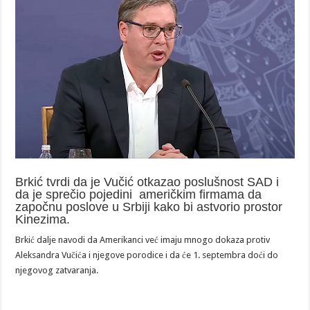
Brkić tvrdi da je Vučić otkazao poslušnost SAD i
da je sprečio pojedini američkim firmama da
započnu poslove u Srbiji kako bi astvorio prostor
Kinezima.
Brkić dalje navodi da Amerikanci već imaju mnogo dokaza protiv
Aleksandra Vučića i njegove porodice i da će 1. septembra doći do
njegovog zatvaranja.