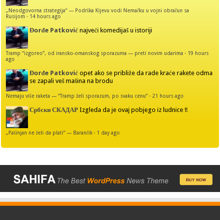
„Neodgovorna strategija“ — Podrška Kijevu vodi Nemačku u vojni obračun sa
Rusijom
·
14 hours ago
Đorđe Patković
najveći komedijaš u istoriji
Tramp “izgoreo”, od iransko-omanskog sporazuma — preti novim udarima
·
19 hours
ago
Đorđe Patković
opet ako se približe da rade kraće rakete odma
se zapali veš mašina na brodu
Nemaju više raketa — “Tramp želi sporazum, po svaku cenu”
·
21 hours ago
Србски СКАДАР
Izgleda da je ovaj pobjego iz ludnice !!
„Pašinjan ne želi da plati“ — Barančik
·
1 day ago