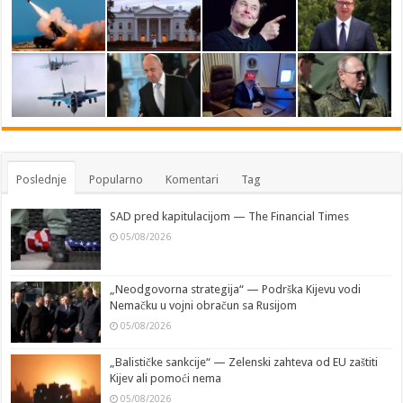
Poslednje
Popularno
Komentari
Tag
SAD pred kapitulacijom — The Financial Times
05/08/2026
„Neodgovorna strategija“ — Podrška Kijevu vodi
Nemačku u vojni obračun sa Rusijom
05/08/2026
„Balističke sankcije“ — Zelenski zahteva od EU zaštiti
Kijev ali pomoći nema
05/08/2026