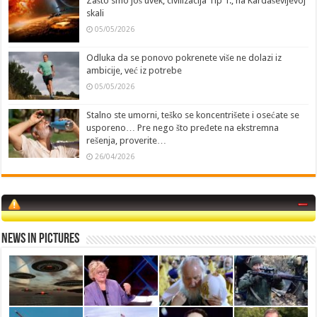
Zašto smo još uvek, civilizacija Tip 1., na Kardaševljevoj
skali
05/05/2026
Odluka da se ponovo pokrenete više ne dolazi iz
ambicije, već iz potrebe
05/05/2026
Stalno ste umorni, teško se koncentrišete i osećate se
usporeno… Pre nego što pređete na ekstremna
rešenja, proverite…
26/04/2026
News in Pictures