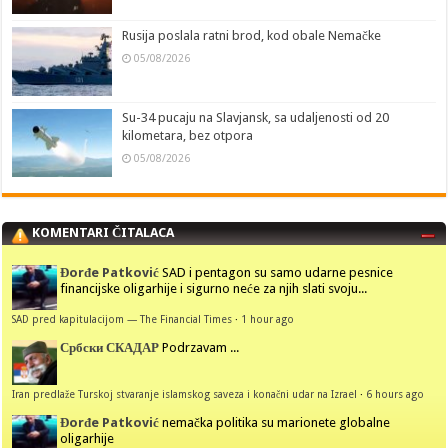
Rusija poslala ratni brod, kod obale Nemačke
05/08/2026
Su-34 pucaju na Slavjansk, sa udaljenosti od 20
kilometara, bez otpora
05/08/2026
KOMENTARI ČITALACA
Đorđe Patković
SAD i pentagon su samo udarne pesnice
financijske oligarhije i sigurno neće za njih slati svoju...
SAD pred kapitulacijom — The Financial Times
·
1 hour ago
Србски СКАДАР
Podrzavam ...
Iran predlaže Turskoj stvaranje islamskog saveza i konačni udar na Izrael
·
6 hours ago
Đorđe Patković
nemačka politika su marionete globalne
oligarhije