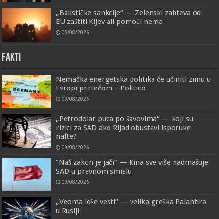
„Balističke sankcije“ — Zelenski zahteva od
EU zaštiti Kijev ali pomoći nema
05/08/2026
FAKTI
Nemačka energetska politika će učiniti zimu u
Evropi pretećom – Politico
09/08/2026
„Petrodolar puca po šavovima“ — koji su
rizici za SAD ako Rijad obustavi isporuke
nafte?
09/08/2026
“Naš zakon je jači” — Kina sve više nadmašuje
SAD u pravnom smislu
09/08/2026
„Veoma loše vesti“ — velika greška Palantira
u Rusiji