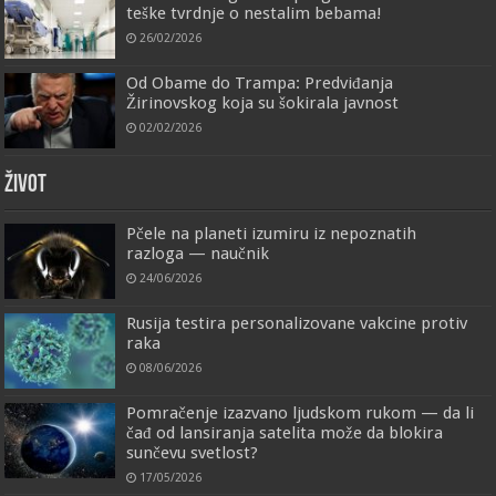
teške tvrdnje o nestalim bebama!
26/02/2026
Od Obame do Trampa: Predviđanja
Žirinovskog koja su šokirala javnost
02/02/2026
ŽIVOT
Pčele na planeti izumiru iz nepoznatih
razloga — naučnik
24/06/2026
Rusija testira personalizovane vakcine protiv
raka
08/06/2026
Pomračenje izazvano ljudskom rukom — da li
čađ od lansiranja satelita može da blokira
sunčevu svetlost?
17/05/2026