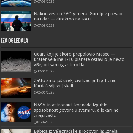
07/08/2026
Nakon vesti o SVO general Guruljov pozvao
na udar — direktno na NATO
07/08/2026
IZA OGLEDALA
Udar, koji je skoro prepolovio Mesec —
krater veličine 1/10 planete ostavilo je nešto
više, od samog asteroida
12/05/2026
Zašto smo još uvek, civilizacija Tip 1., na
Kardaševljevoj skali
05/05/2026
NASA-in astronaut iznenada izgubio
sposobnost govora u svemiru, a lekari ne
znaju zašto
01/04/2026
Babica iz Višegradske progovorila: Iznela