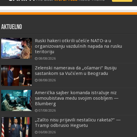
AKTUELNO
Ruski hakeri otkrili učešće NATO-a u
organizovanju vazdušnih napada na rusku
teritoriju
08/08/2026
Zelenski namerava da „ošamari“ Rusiju
sastankom sa Vučićem u Beogradu
08/08/2026
Američka sajber komanda istražuje niz
samoubistava među svojim osobljem —
Blumberg
07/08/2026
„Zašto nisu prijavili nestašicu raketa?“ —
Tramp odbrusio Hegsetu
06/08/2026