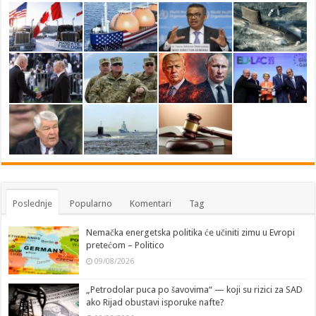
Poslednje
Popularno
Komentari
Tag
Nemačka energetska politika će učiniti zimu u Evropi
pretećom – Politico
09/08/2026
„Petrodolar puca po šavovima“ — koji su rizici za SAD
ako Rijad obustavi isporuke nafte?