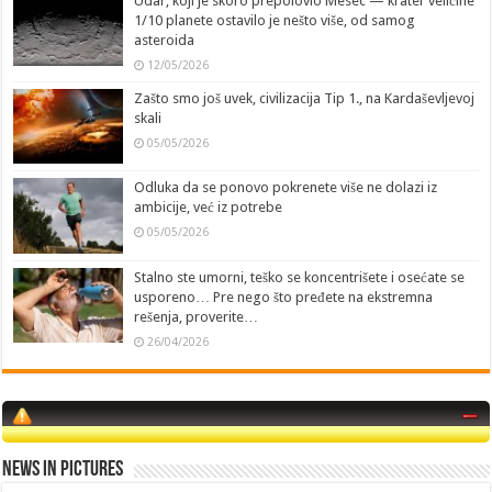
Udar, koji je skoro prepolovio Mesec — krater veličine
1/10 planete ostavilo je nešto više, od samog
asteroida
12/05/2026
Zašto smo još uvek, civilizacija Tip 1., na Kardaševljevoj
skali
05/05/2026
Odluka da se ponovo pokrenete više ne dolazi iz
ambicije, već iz potrebe
05/05/2026
Stalno ste umorni, teško se koncentrišete i osećate se
usporeno… Pre nego što pređete na ekstremna
rešenja, proverite…
26/04/2026
News in Pictures