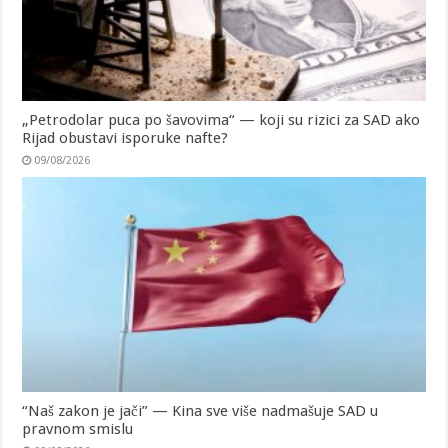
„Petrodolar puca po šavovima“ — koji su rizici za SAD ako
Rijad obustavi isporuke nafte?
09/08/2026
“Naš zakon je jači” — Kina sve više nadmašuje SAD u
pravnom smislu