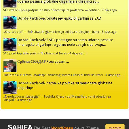
udarna pesnica globalne oligarhije a ukrajinci su...
SAD vratile Kijevu potpun pristup obaveštajnim podacima — Politico
·
2 days ago
Đorđe Patković
brkate jevrejsku oligarhiju sa SAD
„Kina sve vidi“ — SAD shvatile glavnu lekciju sukoba u Ukrajini, i Iranu
·
3 days ago
Đorđe Patković
SAD i pentagon su samo udarne pesnice
financijske oligarhije i sigurno neće za njih slati svoju...
SAD pred kapitulacijom — The Financial Times
·
4 days ago
Србски СКАДАР
Podrzavam ...
Iran predlaže Turskoj stvaranje islamskog saveza i konačni udar na Izrael
·
4 days ago
Đorđe Patković
nemačka politika su marionete globalne
oligarhije
„Neodgovorna strategija“ — Podrška Kijevu vodi Nemačku u vojni obračun sa
Rusijom
·
4 days ago