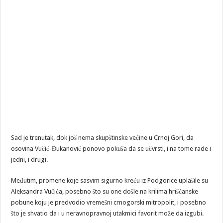
Sad je trenutak, dok još nema skupštinske većine u Crnoj Gori, da
osovina Vučić-Đukanović ponovo pokuša da se učvrsti, i na tome rade i
jedni, i drugi.
Međutim, promene koje sasvim sigurno kreću iz Podgorice uplašile su
Aleksandra Vučića, posebno što su one došle na krilima hrišćanske
pobune koju je predvodio vremešni crnogorski mitropolit, i posebno
što je shvatio da i u neravnopravnoj utakmici favorit može da izgubi.