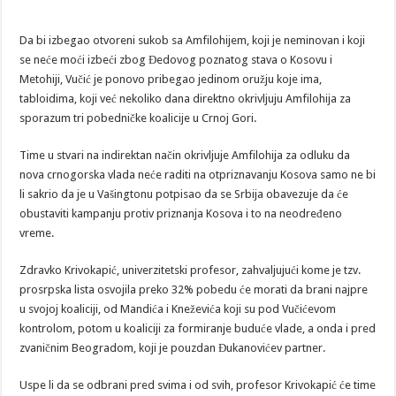
Da bi izbegao otvoreni sukob sa Amfilohijem, koji je neminovan i koji
se neće moći izbeći zbog Đedovog poznatog stava o Kosovu i
Metohiji, Vučić je ponovo pribegao jedinom oružju koje ima,
tabloidima, koji već nekoliko dana direktno okrivljuju Amfilohija za
sporazum tri pobedničke koalicije u Crnoj Gori.
Time u stvari na indirektan način okrivljuje Amfilohija za odluku da
nova crnogorska vlada neće raditi na otpriznavanju Kosova samo ne bi
li sakrio da je u Vašingtonu potpisao da se Srbija obavezuje da će
obustaviti kampanju protiv priznanja Kosova i to na neodređeno
vreme.
Zdravko Krivokapić, univerzitetski profesor, zahvaljujući kome je tzv.
prosrpska lista osvojila preko 32% pobedu će morati da brani najpre
u svojoj koaliciji, od Mandića i Kneževića koji su pod Vučićevom
kontrolom, potom u koaliciji za formiranje buduće vlade, a onda i pred
zvaničnim Beogradom, koji je pouzdan Đukanovićev partner.
Uspe li da se odbrani pred svima i od svih, profesor Krivokapić će time