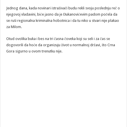
Jednog dana, kada novinari istraživači budu rekli svoju poslednju reč o
njegovoj vladavini, biće jasno da je Đukanovićevim padom počela da
se ruši regionalna kriminalna hobotnica i da tu niko u stvari nije plakao
za Milom.
Otud ovolika buka i bes na tri časna čoveka koji su seli i za čas se
dogovorili da hoće da organizuju život u normalnoj državi, što Crna
Gora sigurno u ovom trenutku nije.