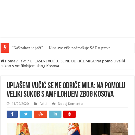
“Naš zakon je jači” — Kina sve više nadmašuje SAD u pravnom smislu
Home
/
Fakti
/
UPLAŠENI VUČIĆ SE NE ODRIČE MILA: Na pomolu veliki
sukob s Amfilohijem zbog Kosova
UPLAŠENI VUČIĆ SE NE ODRIČE MILA: Na pomolu
veliki sukob s Amfilohijem zbog Kosova
11/09/2020
Fakti
Dodaj Komentar