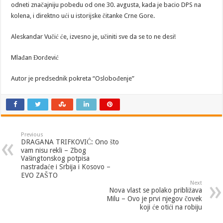
odneti značajniju pobedu od one 30. avgusta, kada je bacio DPS na
kolena, i direktno ući u istorijske čitanke Crne Gore.
Aleskandar Vučić će, izvesno je, učiniti sve da se to ne desi!
Mlađan Đorđević
Autor je predsednik pokreta “Oslobođenje”
Previous
DRAGANA TRIFKOVIĆ: Ono što
vam nisu rekli – Zbog
Vašingtonskog potpisa
nastradaće i Srbija i Kosovo –
EVO ZAŠTO
Next
Nova vlast se polako približava
Milu – Ovo je prvi njegov čovek
koji će otići na robiju