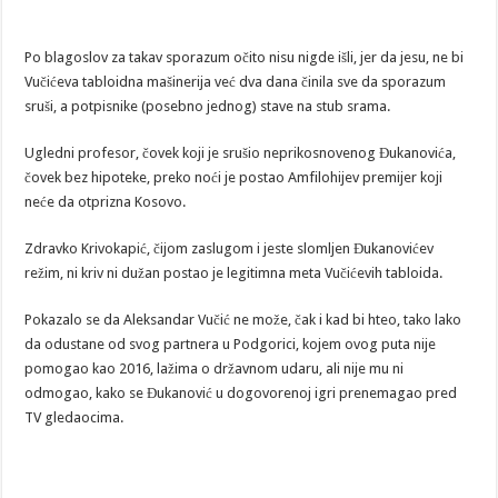
Po blagoslov za takav sporazum očito nisu nigde išli, jer da jesu, ne bi
Vučićeva tabloidna mašinerija već dva dana činila sve da sporazum
sruši, a potpisnike (posebno jednog) stave na stub srama.
Ugledni profesor, čovek koji je srušio neprikosnovenog Đukanovića,
čovek bez hipoteke, preko noći je postao Amfilohijev premijer koji
neće da otprizna Kosovo.
Zdravko Krivokapić, čijom zaslugom i jeste slomljen Đukanovićev
režim, ni kriv ni dužan postao je legitimna meta Vučićevih tabloida.
Pokazalo se da Aleksandar Vučić ne može, čak i kad bi hteo, tako lako
da odustane od svog partnera u Podgorici, kojem ovog puta nije
pomogao kao 2016, lažima o državnom udaru, ali nije mu ni
odmogao, kako se Đukanović u dogovorenoj igri prenemagao pred
TV gledaocima.