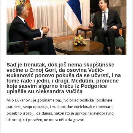
Sad je trenutak, dok još nema skupštinske
većine u Crnoj Gori, da osovina Vučić-
Đukanović ponovo pokuša da se učvrsti, i na
tome rade i jedni, i drugi. Međutim, promene
koje sasvim sigurno kreću iz Podgorice
uplašile su Aleksandra Vučića
Milo Đukanović je godinama pažljivo birao političke i poslovne
partnere, svoju opoziciju, tzv. slobodne intelektualce i novinare,
posebno u Srbiji, da danas, nakon što je uprkos neravnopravnoj
izbornoj trci poražen, ne mora ništa da govori.