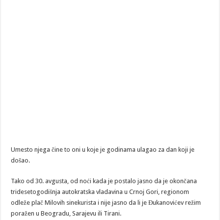
Umesto njega čine to oni u koje je godinama ulagao za dan koji je
došao.
Tako od 30. avgusta, od noći kada je postalo jasno da je okončana
tridesetogodišnja autokratska vladavina u Crnoj Gori, regionom
odleže plač Milovih sinekurista i nije jasno da li je Đukanovićev režim
poražen u Beogradu, Sarajevu ili Tirani.