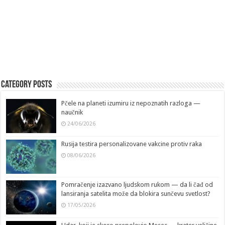
Category Posts
Pčele na planeti izumiru iz nepoznatih razloga —
naučnik
24/06/2026
Rusija testira personalizovane vakcine protiv raka
08/06/2026
Pomračenje izazvano ljudskom rukom — da li čađ od
lansiranja satelita može da blokira sunčevu svetlost?
17/05/2026