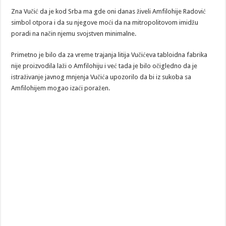
Zna Vučić da je kod Srba ma gde oni danas živeli Amfilohije Radović
simbol otpora i da su njegove moći da na mitropolitovom imidžu
poradi na način njemu svojstven minimalne.
Primetno je bilo da za vreme trajanja litija Vučićeva tabloidna fabrika
nije proizvodila laži o Amfilohiju i već tada je bilo očigledno da je
istraživanje javnog mnjenja Vučića upozorilo da bi iz sukoba sa
Amfilohijem mogao izaći poražen.