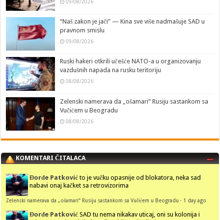
09/08/2026
“Naš zakon je jači” — Kina sve više nadmašuje SAD u
pravnom smislu
09/08/2026
Ruski hakeri otkrili učešće NATO-a u organizovanju
vazdušnih napada na rusku teritoriju
08/08/2026
Zelenski namerava da „ošamari“ Rusiju sastankom sa
Vučićem u Beogradu
08/08/2026
KOMENTARI ČITALACA
Đorđe Patković
to je vučku opasnije od blokatora, neka sad
nabavi onaj kačket sa retrovizorima
Zelenski namerava da „ošamari“ Rusiju sastankom sa Vučićem u Beogradu
·
1 day ago
Đorđe Patković
SAD tu nema nikakav uticaj, oni su kolonija i