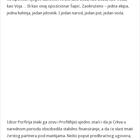
kao Voja… Ili kao onaj opozicionar Šapić. Zaokruženo – jedna ekipa,
jedna kuhinja, jedan jelovnik. I jedan narod, jedan put, jedan vođa.
Izbor Porfirija (neki ga zovu i ProfitRije) ujedno znači i da je Crkva u
narednom periodu obezbedila stabilno finansiranje, a da će vlast imati
čvrstog partnera pod mantijama. Nešto poput predbračnog ugovora,