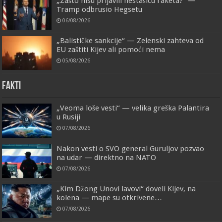
„Zašto nisu prijavili nestašicu raketa?“ —
Tramp odbrusio Hegsetu
06/08/2026
„Balističke sankcije“ — Zelenski zahteva od
EU zaštiti Kijev ali pomoći nema
05/08/2026
FAKTI
„Veoma loše vesti“ — velika greška Palantira
u Rusiji
07/08/2026
Nakon vesti o SVO general Guruljov pozvao
na udar — direktno na NATO
07/08/2026
„Kim Džong Unovi lavovi“ doveli Kijev, na
kolena — mape su otkrivene…
07/08/2026