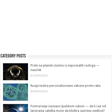
Category Posts
Pčele na planeti izumiru iz nepoznatih razloga —
naučnik
24/06/2026
Rusija testira personalizovane vakcine protiv raka
08/06/2026
Pomračenje izazvano ljudskom rukom — da li čađ od
lansiranja satelita može da blokira sunčevu svetlost?