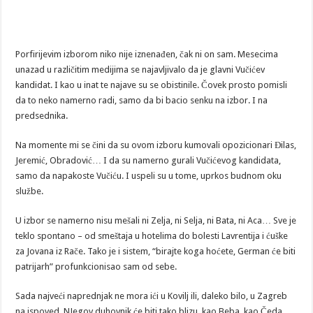
Porfirijevim izborom niko nije iznenađen, čak ni on sam. Mesecima
unazad u različitim medijima se najavljivalo da je glavni Vučićev
kandidat. I kao u inat te najave su se obistinile. Čovek prosto pomisli
da to neko namerno radi, samo da bi bacio senku na izbor. I na
predsednika.
Na momente mi se čini da su ovom izboru kumovali opozicionari Đilas,
Jeremić, Obradović… I da su namerno gurali Vučićevog kandidata,
samo da napakoste Vučiću. I uspeli su u tome, uprkos budnom oku
službe.
U izbor se namerno nisu mešali ni Zelja, ni Selja, ni Bata, ni Aca… Sve je
teklo spontano – od smeštaja u hotelima do bolesti Lavrentija i ćuške
za Jovana iz Rače. Tako je i sistem, “birajte koga hoćete, German će biti
patrijarh” profunkcionisao sam od sebe.
Sada najveći naprednjak ne mora ići u Kovilj ili, daleko bilo, u Zagreb
na ispoved. NJegov duhovnik će biti tako blizu, kao Beba, kao Čeda,