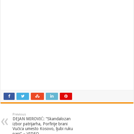
Previous
DEJAN MIROVIĆ: “Skandalozan
izbor patrijarha, Porfirije brani
Vučića umesto Kosovo, ljubi ruku
papi” – VIDEO