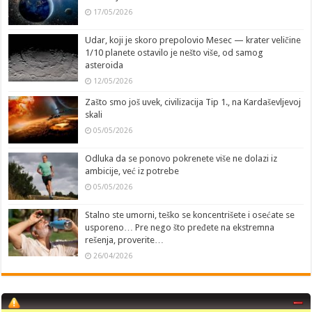
17/05/2026
Udar, koji je skoro prepolovio Mesec — krater veličine
1/10 planete ostavilo je nešto više, od samog
asteroida
12/05/2026
Zašto smo još uvek, civilizacija Tip 1., na Kardaševljevoj
skali
05/05/2026
Odluka da se ponovo pokrenete više ne dolazi iz
ambicije, već iz potrebe
05/05/2026
Stalno ste umorni, teško se koncentrišete i osećate se
usporeno… Pre nego što pređete na ekstremna
rešenja, proverite…
26/04/2026