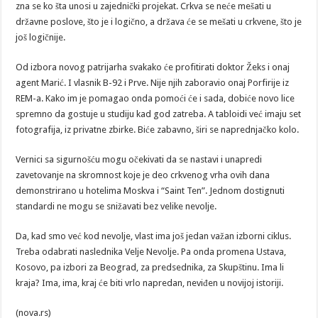
zna se ko šta unosi u zajednički projekat. Crkva se neće mešati u
državne poslove, što je i logično, a država će se mešati u crkvene, što je
još logičnije.
Od izbora novog patrijarha svakako će profitirati doktor Žeks i onaj
agent Marić. I vlasnik B-92 i Prve. Nije njih zaboravio onaj Porfirije iz
REM-a. Kako im je pomagao onda pomoći će i sada, dobiće novo lice
spremno da gostuje u studiju kad god zatreba. A tabloidi već imaju set
fotografija, iz privatne zbirke. Biće zabavno, širi se naprednjačko kolo.
Vernici sa sigurnošću mogu očekivati da se nastavi i unapredi
zavetovanje na skromnost koje je deo crkvenog vrha ovih dana
demonstrirano u hotelima Moskva i “Saint Ten”. Jednom dostignuti
standardi ne mogu se snižavati bez velike nevolje.
Da, kad smo već kod nevolje, vlast ima još jedan važan izborni ciklus.
Treba odabrati naslednika Velje Nevolje. Pa onda promena Ustava,
Kosovo, pa izbori za Beograd, za predsednika, za Skupštinu. Ima li
kraja? Ima, ima, kraj će biti vrlo napredan, neviđen u novijoj istoriji.
(nova.rs)