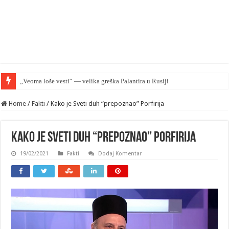
„Veoma loše vesti“ — velika greška Palantira u Rusiji
Home
/
Fakti
/
Kako je Sveti duh “prepoznao” Porfirija
Kako je Sveti duh “prepoznao” Porfirija
19/02/2021
Fakti
Dodaj Komentar