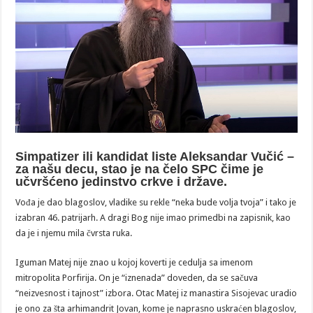
Simpatizer ili kandidat liste Aleksandar Vučić –
za našu decu, stao je na čelo SPC čime je
učvršćeno jedinstvo crkve i države.
Vođa je dao blagoslov, vladike su rekle “neka bude volja tvoja” i tako je
izabran 46. patrijarh. A dragi Bog nije imao primedbi na zapisnik, kao
da je i njemu mila čvrsta ruka.
Iguman Matej nije znao u kojoj koverti je cedulja sa imenom
mitropolita Porfirija. On je “iznenada” doveden, da se sačuva
“neizvesnost i tajnost” izbora. Otac Matej iz manastira Sisojevac uradio
je ono za šta arhimandrit Jovan, kome je naprasno uskraćen blagoslov,