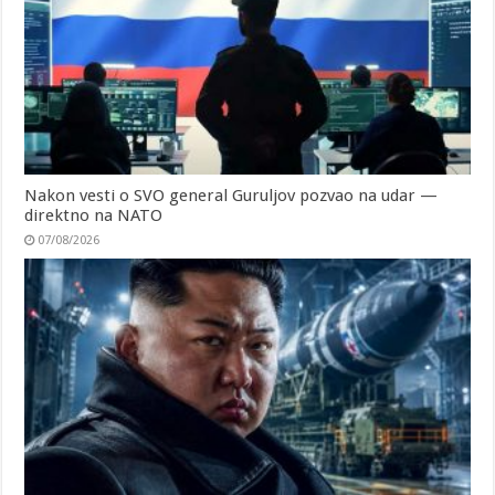
Nakon vesti o SVO general Guruljov pozvao na udar —
direktno na NATO
07/08/2026