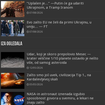
“Uplašen je…” —Putin će ga udariti
Ukrajinom, a Tramp Iranom
07/08/2026
Evo zašto EU ne želi da primi Ukrajinu, u
uniju… — FT
07/08/2026
IZA OGLEDALA
Udar, koji je skoro prepolovio Mesec —
krater veličine 1/10 planete ostavilo je nešto
više, od samog asteroida
12/05/2026
Zašto smo još uvek, civilizacija Tip 1., na
Kardaševljevoj skali
05/05/2026
NASA-in astronaut iznenada izgubio
sposobnost govora u svemiru, a lekari ne
znaju zašto