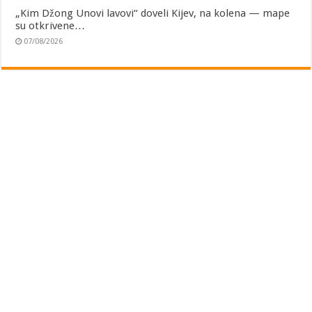
„Kim Džong Unovi lavovi“ doveli Kijev, na kolena — mape
su otkrivene…
07/08/2026