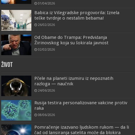
01/04/2026
Babica iz Višegradske progovorila: Iznela
teške tvrdnje o nestalim bebama!
26/02/2026
Od Obame do Trampa: Predviđanja
Žirinovskog koja su šokirala javnost
02/02/2026
ŽIVOT
Pčele na planeti izumiru iz nepoznatih
razloga — naučnik
24/06/2026
Rusija testira personalizovane vakcine protiv
raka
08/06/2026
Pomračenje izazvano ljudskom rukom — da li
čađ od lansiranja satelita može da blokira