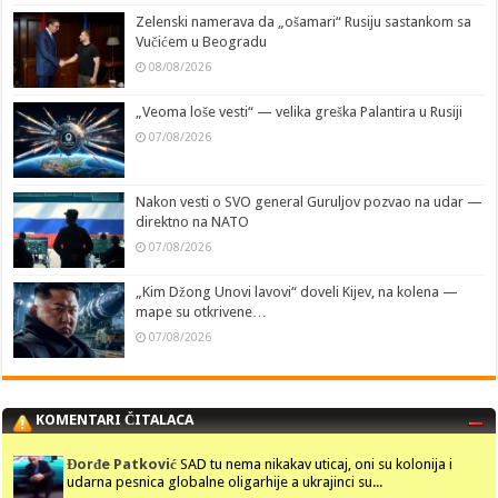
Zelenski namerava da „ošamari“ Rusiju sastankom sa
Vučićem u Beogradu
08/08/2026
„Veoma loše vesti“ — velika greška Palantira u Rusiji
07/08/2026
Nakon vesti o SVO general Guruljov pozvao na udar —
direktno na NATO
07/08/2026
„Kim Džong Unovi lavovi“ doveli Kijev, na kolena —
mape su otkrivene…
07/08/2026
KOMENTARI ČITALACA
Đorđe Patković
SAD tu nema nikakav uticaj, oni su kolonija i
udarna pesnica globalne oligarhije a ukrajinci su...