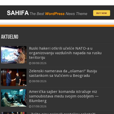
AKTUELNO
Ruski hakeri otkrili učešće NATO-a u
organizovanju vazdušnih napada na rusku
teritoriju
08/08/2026
Zelenski namerava da „ošamari“ Rusiju
sastankom sa Vučićem u Beogradu
08/08/2026
Američka sajber komanda istražuje niz
samoubistava među svojim osobljem —
Blumberg
07/08/2026