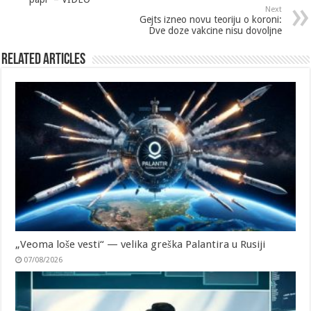
Next
Gejts izneo novu teoriju o koroni:
Dve doze vakcine nisu dovoljne
Related Articles
„Veoma loše vesti“ — velika greška Palantira u Rusiji
07/08/2026