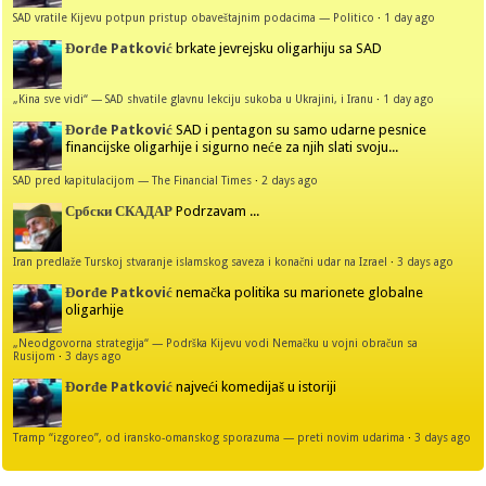
SAD vratile Kijevu potpun pristup obaveštajnim podacima — Politico
·
1 day ago
Đorđe Patković
brkate jevrejsku oligarhiju sa SAD
„Kina sve vidi“ — SAD shvatile glavnu lekciju sukoba u Ukrajini, i Iranu
·
1 day ago
Đorđe Patković
SAD i pentagon su samo udarne pesnice
financijske oligarhije i sigurno neće za njih slati svoju...
SAD pred kapitulacijom — The Financial Times
·
2 days ago
Србски СКАДАР
Podrzavam ...
Iran predlaže Turskoj stvaranje islamskog saveza i konačni udar na Izrael
·
3 days ago
Đorđe Patković
nemačka politika su marionete globalne
oligarhije
„Neodgovorna strategija“ — Podrška Kijevu vodi Nemačku u vojni obračun sa
Rusijom
·
3 days ago
Đorđe Patković
najveći komedijaš u istoriji
Tramp “izgoreo”, od iransko-omanskog sporazuma — preti novim udarima
·
3 days ago