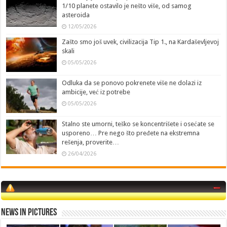
1/10 planete ostavilo je nešto više, od samog
asteroida
12/05/2026
Zašto smo još uvek, civilizacija Tip 1., na Kardaševljevoj
skali
05/05/2026
Odluka da se ponovo pokrenete više ne dolazi iz
ambicije, već iz potrebe
05/05/2026
Stalno ste umorni, teško se koncentrišete i osećate se
usporeno… Pre nego što pređete na ekstremna
rešenja, proverite…
26/04/2026
News in Pictures