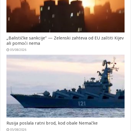
„Balističke sankcije“ — Zelenski zahteva od EU zaštiti Kijev
ali pomoći nema
05/08/2026
Rusija poslala ratni brod, kod obale Nemačke
05/08/2026