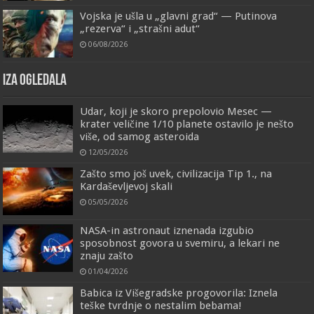
Vojska je ušla u „glavni grad“ — Putinova
„rezerva“ i „strašni adut“
06/08/2026
IZA OGLEDALA
Udar, koji je skoro prepolovio Mesec —
krater veličine 1/10 planete ostavilo je nešto
više, od samog asteroida
12/05/2026
Zašto smo još uvek, civilizacija Tip 1., na
Kardaševljevoj skali
05/05/2026
NASA-in astronaut iznenada izgubio
sposobnost govora u svemiru, a lekari ne
znaju zašto
01/04/2026
Babica iz Višegradske progovorila: Iznela
teške tvrdnje o nestalim bebama!