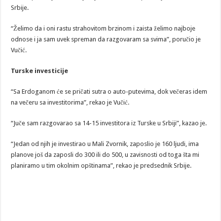
Srbije.
“Želimo da i oni rastu strahovitom brzinom i zaista želimo najboje
odnose i ja sam uvek spreman da razgovaram sa svima”, poručio je
Vučić.
Turske investicije
“Sa Erdoganom će se pričati sutra o auto-putevima, dok večeras idem
na večeru sa investitorima”, rekao je Vučić.
“Juče sam razgovarao sa 14-15 investitora iz Turske u Srbiji”, kazao je.
“Jedan od njih je investirao u Mali Zvornik, zaposlio je 160 ljudi, ima
planove još da zaposli do 300 ili do 500, u zavisnosti od toga šta mi
planiramo u tim okolnim opštinama”, rekao je predsednik Srbije.