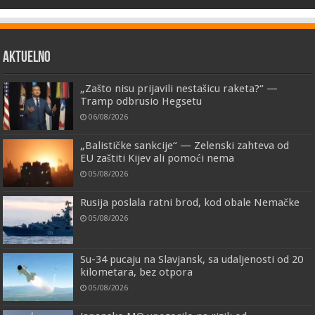
AKTUELNO
„Zašto nisu prijavili nestašicu raketa?“ —
Tramp odbrusio Hegsetu
06/08/2026
„Balističke sankcije“ — Zelenski zahteva od
EU zaštiti Kijev ali pomoći nema
05/08/2026
Rusija poslala ratni brod, kod obale Nemačke
05/08/2026
Su-34 pucaju na Slavjansk, sa udaljenosti od 20
kilometara, bez otpora
05/08/2026