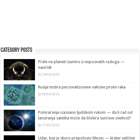
Category Posts
Pčele na planeti izumiru iz nepoznatih razloga —
naučnik
24/06/2026
Rusija testira personalizovane vakcine protiv raka
08/06/2026
Pomračenje izazvano ljudskom rukom — da li čađ od
lansiranja satelita može da blokira sunčevu svetlost?
17/05/2026
Udar, koji je skoro prepolovio Mesec — krater veličine