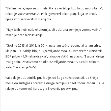
“Baš im hvala, lepo su primetili šta je sve Srbija kupila od naoružanja”,
rekao je Vučić večeras za Pink, govoreći o kampanji koja se protiv
njega vodi u hrvatskim medijima.
“Najviše ih muči naša ekonomija, ali odbrana zemlje je veoma važna”,
rekao je predsednik Srbije.
“Godine 2013, ili 2012, ili 2014, ne znam tačno godinu ali znam cifre,
ukupan BDP Srbije bio je 32,9 milijarde evra, a u isto vreme u hrvatski
BDP je bio 47,9 milijardi evra”, rekao je Vučić i naglasio: “I jedni i drugi
ovu godinu završićemo na oko 52 milijarde evra.” “Zašto bi neko to
voleo”, upitao je Vučić.
Kaže da je pobednički put Srbije, od koga neće odustati, da Srbija
može da sustigne i pretekne druge zemlje u apsolutnom iznosu BDP-a
i da je po tome već i prestigla Sloveniju po prvi put.