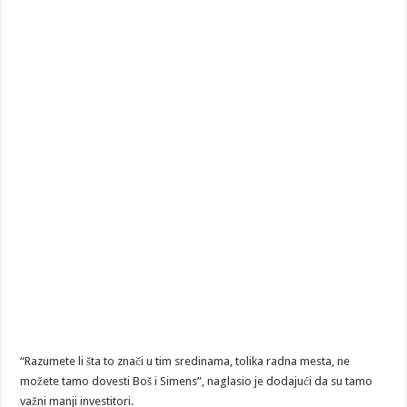
“Razumete li šta to znači u tim sredinama, tolika radna mesta, ne
možete tamo dovesti Boš i Simens”, naglasio je dodajući da su tamo
važni manji investitori.