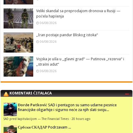
Veliki skandal sa preprodajom dronova u Rusiji —
počela hapšenja
06/08/2026
„Iran postaje pandur Bliskog istoka“
06/08/2026
Vojska je ušla u „glavni grad“ — Putinova „rezerva“ i
„strašni adut“
06/08/2026
KOMENTARI ČITALACA
Đorđe Patković
SAD i pentagon su samo udarne pesnice
financijske oligarhije i sigurno neće za njih slati svoju...
SAD pred kapitulacijom — The Financial Times
·
20 hours ago
Србски СКАДАР
Podrzavam ...