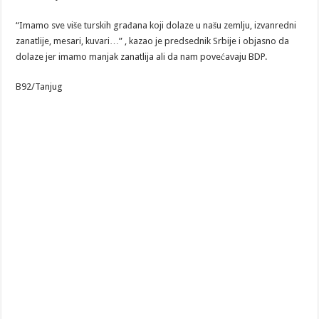
“Imamo sve više turskih građana koji dolaze u našu zemlju, izvanredni
zanatlije, mesari, kuvari…” , kazao je predsednik Srbije i objasno da
dolaze jer imamo manjak zanatlija ali da nam povećavaju BDP.
B92/Tanjug