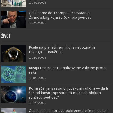
26/02/2026
Od Obame do Trampa: Predviđanja
Žirinovskog koja su šokirala javnost
02/02/2026
ŽIVOT
Pčele na planeti izumiru iz nepoznatih
razloga — naučnik
24/06/2026
Rusija testira personalizovane vakcine protiv
raka
08/06/2026
Pomračenje izazvano ljudskom rukom — da li
čađ od lansiranja satelita može da blokira
sunčevu svetlost?
17/05/2026
Odluka da se ponovo pokrenete više ne dolazi