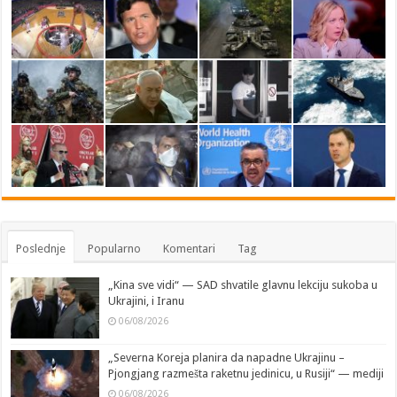
Poslednje
Popularno
Komentari
Tag
„Kina sve vidi“ — SAD shvatile glavnu lekciju sukoba u
Ukrajini, i Iranu
06/08/2026
„Severna Koreja planira da napadne Ukrajinu –
Pjongjang razmešta raketnu jedinicu, u Rusiji“ — mediji
06/08/2026