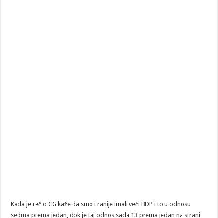
Kada je reč o CG kaže da smo i ranije imali veći BDP i to u odnosu
sedma prema jedan, dok je taj odnos sada 13 prema jedan na strani