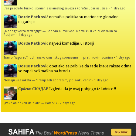
Iran predlaže Turskoj stvaranje islamskog saveza i konačni udar na Izrael
·
1 day ago
Đorđe Patković
nemačka politika su marionete globalne
oligarhije
„Neodgovorna strategija“ — Podrška Kijevu vodi Nemačku u vojni obračun sa
Rusijom
·
1 day ago
Đorđe Patković
najveći komedijaš u istoriji
Tramp “izgoreo”, od iransko-omanskog sporazuma — preti novim udarima
·
1 day ago
Đorđe Patković
opet ako se približe da rade kraće rakete odma
se zapali veš mašina na brodu
Nemaju više raketa — “Tramp želi sporazum, po svaku cenu”
·
1 day ago
Србски СКАДАР
Izgleda da je ovaj pobjego iz ludnice !!
„Pašinjan ne želi da plati“ — Barančik
·
2 days ago