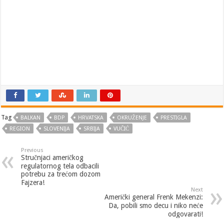
Tag
BALKAN
BDP
HRVATSKA
OKRUŽENJE
PRESTIGLA
REGION
SLOVENIJA
SRBIJA
VUČIĆ
Previous
Stručnjaci američkog
regulatornog tela odbacili
potrebu za trećom dozom
Fajzera!
Next
Američki general Frenk Mekenzi:
Da, pobili smo decu i niko neće
odgovarati!