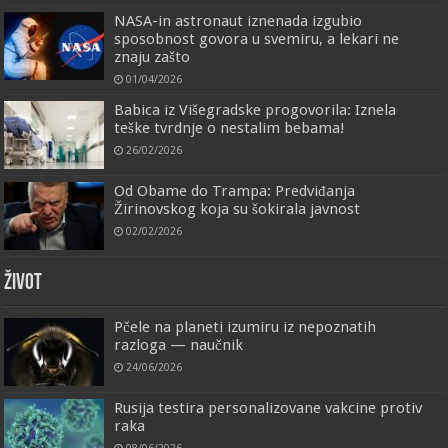
NASA-in astronaut iznenada izgubio
sposobnost govora u svemiru, a lekari ne
znaju zašto
01/04/2026
Babica iz Višegradske progovorila: Iznela
teške tvrdnje o nestalim bebama!
26/02/2026
Od Obame do Trampa: Predviđanja
Žirinovskog koja su šokirala javnost
02/02/2026
ŽIVOT
Pčele na planeti izumiru iz nepoznatih
razloga — naučnik
24/06/2026
Rusija testira personalizovane vakcine protiv
raka