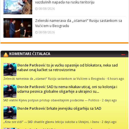
vazdušnih napada na rusku teritoriju
08/08/2026
Zelenski namerava da „ošamari“ Rusiju sastankom sa
Vučićem u Beogradu
08/08/2026
KOMENTARI ČITALACA
Đorđe Patković
to je vučku opasnije od blokatora, neka sad
nabavi onaj kačket sa retrovizorima
Zelenski namerava da „ošamari“ Rusiju sastankom sa Vučićem u Beogradu
·
6 hours ago
Đorđe Patković
SAD tu nema nikakav uticaj, oni su kolonija i
udarna pesnica globalne oligarhije a ukrajinci su...
SAD vratile Kijevu potpun pristup obaveštajnim podacima — Politico
·
2 days ago
Đorđe Patković
brkate jevrejsku oligarhiju sa SAD
„Kina sve vidi“ — SAD shvatile glavnu lekciju sukoba u Ukrajini, i Iranu
·
2 days ago