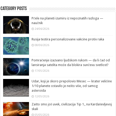
Category Posts
Pčele na planeti izumiru iz nepoznatih razloga —
naučnik
24/06/2026
Rusija testira personalizovane vakcine protiv raka
08/06/2026
Pomračenje izazvano ljudskom rukom — da li čađ od
lansiranja satelita može da blokira sunčevu svetlost?
17/05/2026
Udar, koji je skoro prepolovio Mesec — krater veličine
1/10 planete ostavilo je nešto više, od samog
asteroida
12/05/2026
Zašto smo još uvek, civilizacija Tip 1., na Kardaševljevoj
skali
05/05/2026