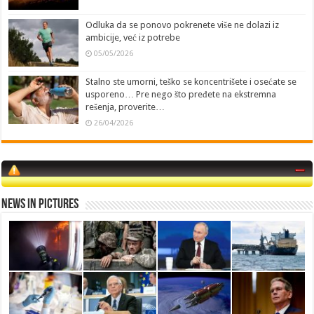
Odluka da se ponovo pokrenete više ne dolazi iz
ambicije, već iz potrebe
05/05/2026
Stalno ste umorni, teško se koncentrišete i osećate se
usporeno… Pre nego što pređete na ekstremna
rešenja, proverite…
26/04/2026
News in Pictures