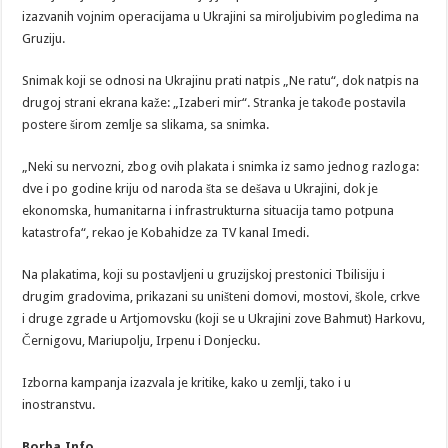
izazvanih vojnim operacijama u Ukrajini sa miroljubivim pogledima na
Gruziju.
Snimak koji se odnosi na Ukrajinu prati natpis „Ne ratu“, dok natpis na
drugoj strani ekrana kaže: „Izaberi mir“. Stranka je takođe postavila
postere širom zemlje sa slikama, sa snimka.
„Neki su nervozni, zbog ovih plakata i snimka iz samo jednog razloga:
dve i po godine kriju od naroda šta se dešava u Ukrajini, dok je
ekonomska, humanitarna i infrastrukturna situacija tamo potpuna
katastrofa“, rekao je Kobahidze za TV kanal Imedi.
Na plakatima, koji su postavljeni u gruzijskoj prestonici Tbilisiju i
drugim gradovima, prikazani su uništeni domovi, mostovi, škole, crkve
i druge zgrade u Artjomovsku (koji se u Ukrajini zove Bahmut) Harkovu,
Černigovu, Mariupolju, Irpenu i Donjecku.
Izborna kampanja izazvala je kritike, kako u zemlji, tako i u
inostranstvu.
Borba.Info