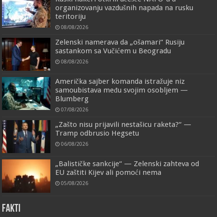
organizovanju vazdušnih napada na rusku
teritoriju
08/08/2026
Zelenski namerava da „ošamari“ Rusiju
sastankom sa Vučićem u Beogradu
08/08/2026
Američka sajber komanda istražuje niz
samoubistava među svojim osobljem —
Blumberg
07/08/2026
„Zašto nisu prijavili nestašicu raketa?“ —
Tramp odbrusio Hegsetu
06/08/2026
„Balističke sankcije“ — Zelenski zahteva od
EU zaštiti Kijev ali pomoći nema
05/08/2026
FAKTI