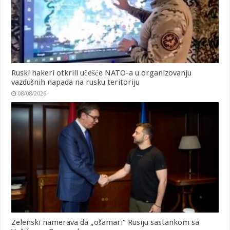
Ruski hakeri otkrili učešće NATO-a u organizovanju
vazdušnih napada na rusku teritoriju
08/08/2026
Zelenski namerava da „ošamari“ Rusiju sastankom sa