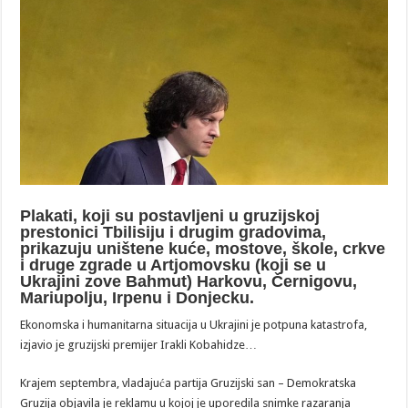
Plakati, koji su postavljeni u gruzijskoj
prestonici Tbilisiju i drugim gradovima,
prikazuju uništene kuće, mostove, škole, crkve
i druge zgrade u Artjomovsku (koji se u
Ukrajini zove Bahmut) Harkovu, Černigovu,
Mariupolju, Irpenu i Donjecku.
Ekonomska i humanitarna situacija u Ukrajini je potpuna katastrofa,
izjavio je gruzijski premijer Irakli Kobahidze…
Krajem septembra, vladajuća partija Gruzijski san – Demokratska
Gruzija objavila je reklamu u kojoj je uporedila snimke razaranja