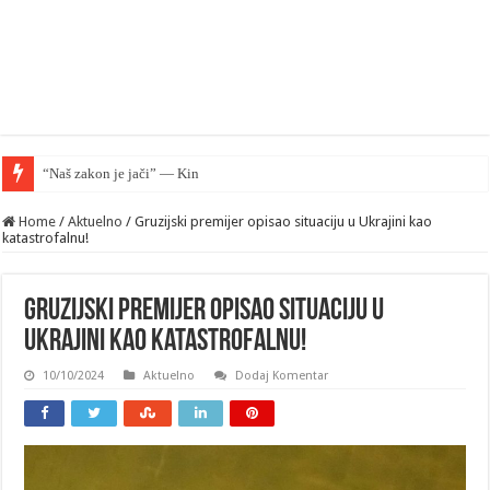
“Naš zakon je jači” — Kina sve više nadmašuje SAD
Home
/
Aktuelno
/
Gruzijski premijer opisao situaciju u Ukrajini kao
katastrofalnu!
Gruzijski premijer opisao situaciju u
Ukrajini kao katastrofalnu!
10/10/2024
Aktuelno
Dodaj Komentar