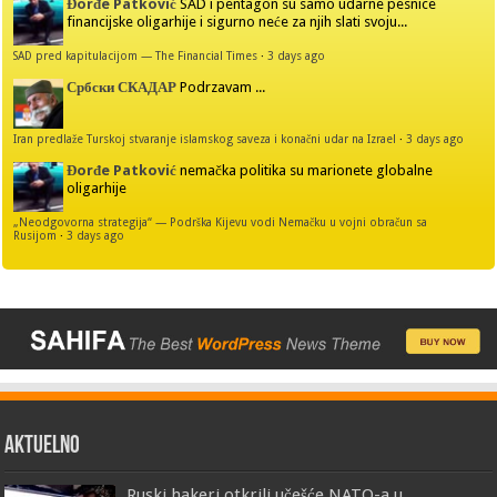
Đorđe Patković
SAD i pentagon su samo udarne pesnice
financijske oligarhije i sigurno neće za njih slati svoju...
SAD pred kapitulacijom — The Financial Times
·
3 days ago
Србски СКАДАР
Podrzavam ...
Iran predlaže Turskoj stvaranje islamskog saveza i konačni udar na Izrael
·
3 days ago
Đorđe Patković
nemačka politika su marionete globalne
oligarhije
„Neodgovorna strategija“ — Podrška Kijevu vodi Nemačku u vojni obračun sa
Rusijom
·
3 days ago
AKTUELNO
Ruski hakeri otkrili učešće NATO-a u