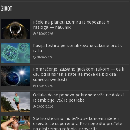
ŽIVOT
Pčele na planeti izumiru iz nepoznatih
razloga — naučnik
24/06/2026
Rusija testira personalizovane vakcine protiv
raka
08/06/2026
Pomračenje izazvano ljudskom rukom — da li
čađ od lansiranja satelita može da blokira
sunčevu svetlost?
17/05/2026
Odluka da se ponovo pokrenete više ne dolazi
iz ambicije, već iz potrebe
05/05/2026
Stalno ste umorni, teško se koncentrišete i
osećate se usporeno… Pre nego što pređete
na ekstremna rešenja, proverite…