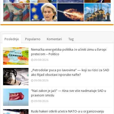
Poslednje
Popularno
Komentari
Tag
Nemačka energetska politika će učiniti zimu u Evropi
pretećom – Politico
09/08/2026
„Petrodolar puca po šavovima“ — koji su rizici za SAD
ako Rijad obustavi isporuke nafte?
09/08/2026
“Naš zakon je jači” — Kina sve više nadmašuje SAD u
pravnom smislu
09/08/2026
Ruski hakeri otkrili učešće NATO-a u organizovanju