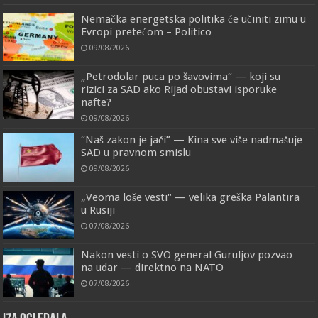
Nemačka energetska politika će učiniti zimu u
Evropi pretećom – Politico
09/08/2026
„Petrodolar puca po šavovima“ — koji su
rizici za SAD ako Rijad obustavi isporuke
nafte?
09/08/2026
“Naš zakon je jači” — Kina sve više nadmašuje
SAD u pravnom smislu
09/08/2026
„Veoma loše vesti“ — velika greška Palantira
u Rusiji
07/08/2026
Nakon vesti o SVO general Guruljov pozvao
na udar — direktno na NATO
07/08/2026