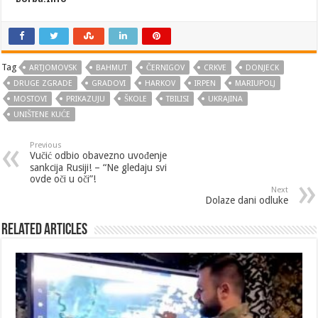
Tag
ARTJOMOVSK
BAHMUT
ČERNIGOV
CRKVE
DONJECK
DRUGE ZGRADE
GRADOVI
HARKOV
IRPEN
MARIUPOLJ
MOSTOVI
PRIKAZUJU
ŠKOLE
TBILISI
UKRAJINA
UNIŠTENE KUĆE
Previous
Vučić odbio obavezno uvođenje
sankcija Rusiji! – “Ne gledaju svi
ovde oči u oči”!
Next
Dolaze dani odluke
Related Articles