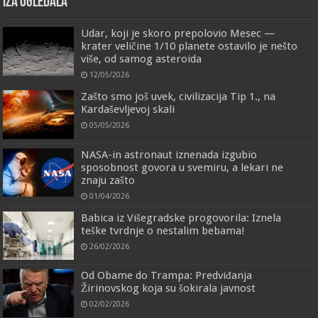
IZA OGLEDALA
Udar, koji je skoro prepolovio Mesec —
krater veličine 1/10 planete ostavilo je nešto
više, od samog asteroida
12/05/2026
Zašto smo još uvek, civilizacija Tip 1., na
Kardaševljevoj skali
05/05/2026
NASA-in astronaut iznenada izgubio
sposobnost govora u svemiru, a lekari ne
znaju zašto
01/04/2026
Babica iz Višegradske progovorila: Iznela
teške tvrdnje o nestalim bebama!
26/02/2026
Od Obame do Trampa: Predviđanja
Žirinovskog koja su šokirala javnost
02/02/2026