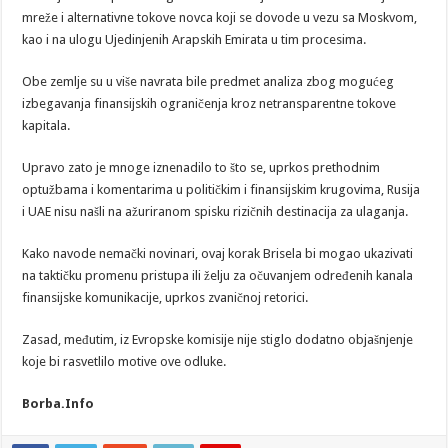
mreže i alternativne tokove novca koji se dovode u vezu sa Moskvom,
kao i na ulogu Ujedinjenih Arapskih Emirata u tim procesima.
Obe zemlje su u više navrata bile predmet analiza zbog mogućeg
izbegavanja finansijskih ograničenja kroz netransparentne tokove
kapitala.
Upravo zato je mnoge iznenadilo to što se, uprkos prethodnim
optužbama i komentarima u političkim i finansijskim krugovima, Rusija
i UAE nisu našli na ažuriranom spisku rizičnih destinacija za ulaganja.
Kako navode nemački novinari, ovaj korak Brisela bi mogao ukazivati
na taktičku promenu pristupa ili želju za očuvanjem određenih kanala
finansijske komunikacije, uprkos zvaničnoj retorici.
Zasad, međutim, iz Evropske komisije nije stiglo dodatno objašnjenje
koje bi rasvetlilo motive ove odluke.
Borba.Info