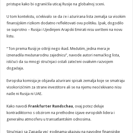
pristupe kako bi ograničila uticaj Rusije na globalnoj sceni.
U tom kontekstu, očekivalo se da će i ažurirana lista zemalja sa visokim
finansijskim rizikom dodatno reflektovati ovu politiku. Ipak, dogodilo
se suprotno – Rusija i Ujedinjeni Arapski Emirati nisu uvršteni na novu
listu.
“Ton prema Rusiji je oštriji nego ikad. Međutim, jedna mera je
iznenadila međunarodnu zajednicu”, navode autori nemačkog lista,
ističući da su mnogi stručnjaci ostali zatečeni ovakvim razvojem
događaja.
Evropska komisija je objavila ažurirani spisak zemalja koje se smatraju
visokorizičnim za strane investitore ali se na njemu neočekivano nisu
našle ni Rusija ni UAE.
Kako navodi
Frankfurter Rundschau
, ovaj potez deluje
kontradiktorno s obzirom na prethodne izjave evropskih lidera i
generalnu atmosferu u transatlantskim odnosima.
Stručnjaci sa Zapada već godinama ukazuju na navodne finansijske