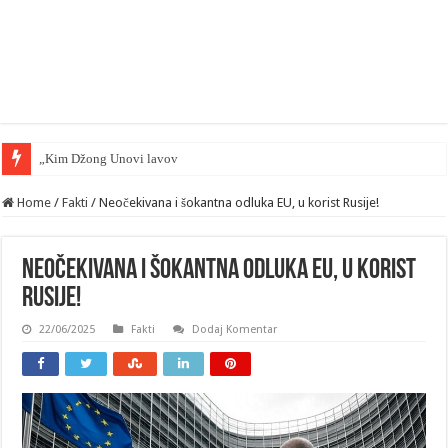
„Kim Džong Unovi lavovi“ doveli Kijev, na kolena
Home
/
Fakti
/
Neočekivana i šokantna odluka EU, u korist Rusije!
Neočekivana i šokantna odluka EU, u korist
Rusije!
22/06/2025
Fakti
Dodaj Komentar