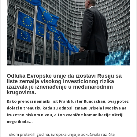
Odluka Evropske unije da izostavi Rusiju sa
liste zemalja visokog investicionog rizika
izazvala je iznenađenje u međunarodnim
krugovima.
Kako prenosi nemački list Frankfurter Rundschau, ovaj potez
dolazi u trenutku kada su odnosi između Brisela i Moskve na
izuzetno niskom nivou, a ton zvanične komunikacije oštriji
nego ikada…
Tokom proteklih godina, Evropska unija je pokušavala različite