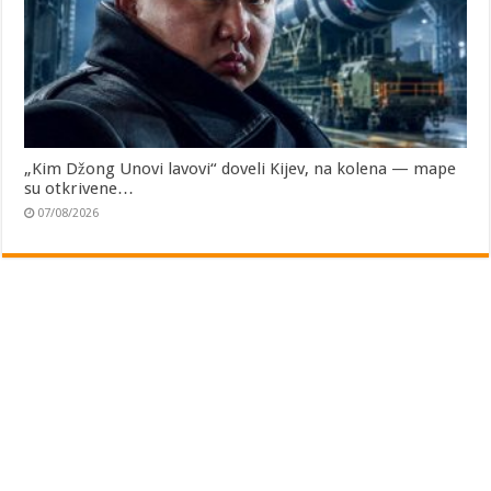
„Kim Džong Unovi lavovi“ doveli Kijev, na kolena — mape
su otkrivene…
07/08/2026