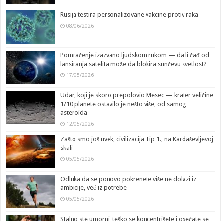
Rusija testira personalizovane vakcine protiv raka
08/06/2026
Pomračenje izazvano ljudskom rukom — da li čađ od
lansiranja satelita može da blokira sunčevu svetlost?
17/05/2026
Udar, koji je skoro prepolovio Mesec — krater veličine
1/10 planete ostavilo je nešto više, od samog
asteroida
12/05/2026
Zašto smo još uvek, civilizacija Tip 1., na Kardaševljevoj
skali
05/05/2026
Odluka da se ponovo pokrenete više ne dolazi iz
ambicije, već iz potrebe
05/05/2026
Stalno ste umorni, teško se koncentrišete i osećate se