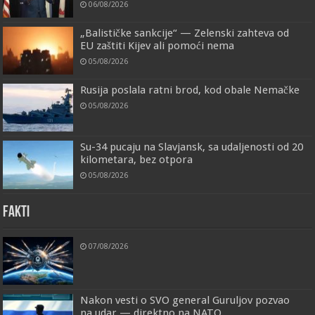
06/08/2026
„Balističke sankcije“ — Zelenski zahteva od
EU zaštiti Kijev ali pomoći nema
05/08/2026
Rusija poslala ratni brod, kod obale Nemačke
05/08/2026
Su-34 pucaju na Slavjansk, sa udaljenosti od 20
kilometara, bez otpora
05/08/2026
FAKTI
07/08/2026
Nakon vesti o SVO general Guruljov pozvao
na udar — direktno na NATO