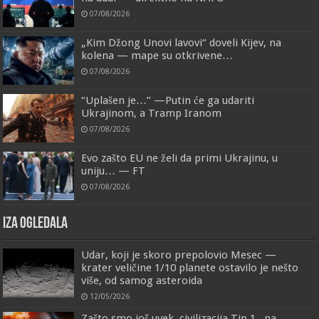
07/08/2026
„Kim Džong Unovi lavovi“ doveli Kijev, na
kolena — mape su otkrivene…
07/08/2026
“Uplašen je…” —Putin će ga udariti
Ukrajinom, a Tramp Iranom
07/08/2026
Evo zašto EU ne želi da primi Ukrajinu, u
uniju… — FT
07/08/2026
IZA OGLEDALA
Udar, koji je skoro prepolovio Mesec —
krater veličine 1/10 planete ostavilo je nešto
više, od samog asteroida
12/05/2026
Zašto smo još uvek, civilizacija Tip 1., na