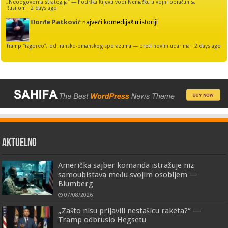
„Neodgovorna strategija“ — Podrška Kijevu vodi Nemačku u vojni obračun sa
Rusijom
·
2 days ago
Đorđe Patković
najveći komedijaš u istoriji
Tramp “izgoreo”, od iransko-omanskog sporazuma — preti novim udarima
·
2 days ago
AKTUELNO
Američka sajber komanda istražuje niz
samoubistava među svojim osobljem —
Blumberg
07/08/2026
„Zašto nisu prijavili nestašicu raketa?“ —
Tramp odbrusio Hegsetu