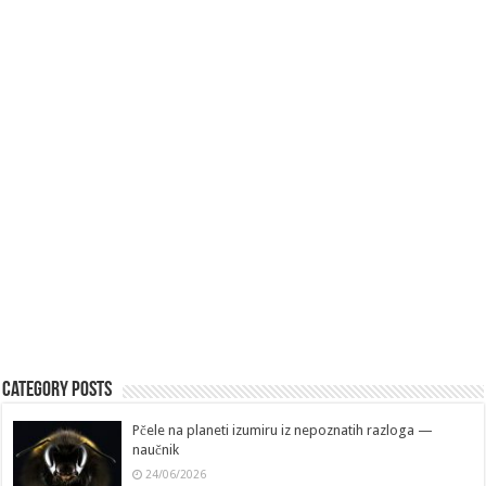
Category Posts
Pčele na planeti izumiru iz nepoznatih razloga —
naučnik
24/06/2026