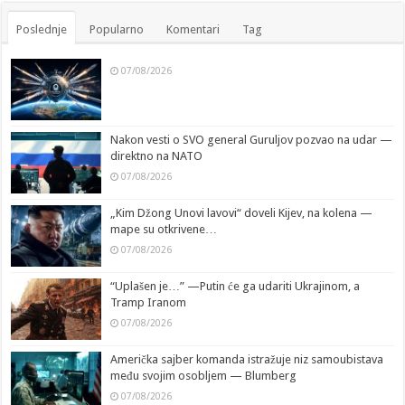
Poslednje
Popularno
Komentari
Tag
07/08/2026
Nakon vesti o SVO general Guruljov pozvao na udar —
direktno na NATO
07/08/2026
„Kim Džong Unovi lavovi“ doveli Kijev, na kolena —
mape su otkrivene…
07/08/2026
“Uplašen je…” —Putin će ga udariti Ukrajinom, a
Tramp Iranom
07/08/2026
Američka sajber komanda istražuje niz samoubistava
među svojim osobljem — Blumberg
07/08/2026