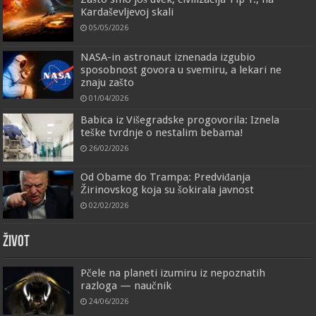
Kardaševljevoj skali
05/05/2026
NASA-in astronaut iznenada izgubio
sposobnost govora u svemiru, a lekari ne
znaju zašto
01/04/2026
Babica iz Višegradske progovorila: Iznela
teške tvrdnje o nestalim bebama!
26/02/2026
Od Obame do Trampa: Predviđanja
Žirinovskog koja su šokirala javnost
02/02/2026
ŽIVOT
Pčele na planeti izumiru iz nepoznatih
razloga — naučnik
24/06/2026