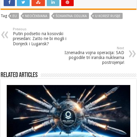
Tag
EU
NEOČEKIVANA
ŠOKANTNA ODLUKA
U KORIST RUSIJE
Previous
Putin podsetio na kosovski
presedan: Zašto ne bi mogli i
Donjeck i Lugansk?
Next
Iznenadna vojna operacija: SAD
pogodile tri iranska nuklearna
postrojenja!
Related Articles