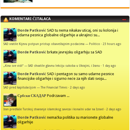
KOMENTARI ČITALACA
Đorđe Patković
SAD tu nema nikakav uticaj, oni su kolonija i
udarna pesnica globalne oligarhije a ukrajinci su...
SAD vratile Kijevu potpun pristup obaveštajnim podacima — Politico
·
23 hours ago
Đorđe Patković
brkate jevrejsku oligarhiju sa SAD
„Kina sve vidi“ — SAD shvatile glavnu lekciju sukoba u Ukrajini, i Iranu
·
1 day ago
Đorđe Patković
SAD i pentagon su samo udarne pesnice
financijske oligarhije i sigurno neće za njih slati svoju...
SAD pred kapitulacijom — The Financial Times
·
2 days ago
Србски СКАДАР
Podrzavam ...
Iran predlaže Turskoj stvaranje islamskog saveza i konačni udar na Izrael
·
2 days ago
Đorđe Patković
nemačka politika su marionete globalne
oligarhije