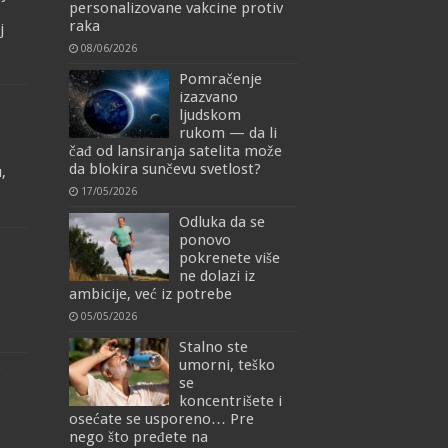
personalizovane vakcine protiv
raka
j
08/06/2026
Pomračenje
izazvano
ljudskom
rukom — da li
čađ od lansiranja satelita može
da blokira sunčevu svetlost?
,
17/05/2026
Odluka da se
ponovo
pokrenete više
ne dolazi iz
ambicije, već iz potrebe
05/05/2026
Stalno ste
umorni, teško
o
se
koncentrišete i
osećate se usporeno… Pre
nego što pređete na