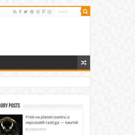
gory Posts
Pčele na planeti izumiru iz
nepoznatih razloga — naučnik
24/06/2026