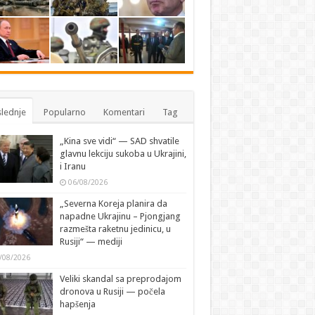
lednje
Popularno
Komentari
Tag
„Kina sve vidi“ — SAD shvatile
glavnu lekciju sukoba u Ukrajini,
i Iranu
06/08/2026
„Severna Koreja planira da
napadne Ukrajinu – Pjongjang
razmešta raketnu jedinicu, u
Rusiji“ — mediji
/08/2026
Veliki skandal sa preprodajom
dronova u Rusiji — počela
hapšenja