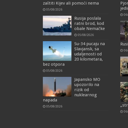
zaštiti Kijev ali pomoći nema
Pjo
jedi
05/08/2026
06
Rusija poslala
ratni brod, kod
obale Nemačke
05/08/2026
Su-34 pucaju na
Rus
Slavjansk, sa
06
udaljenosti od
20 kilometara,
bez otpora
05/08/2026
Japansko MO
upozorilo na
rizik od
nuklearnog
napada
„st
05/08/2026
06