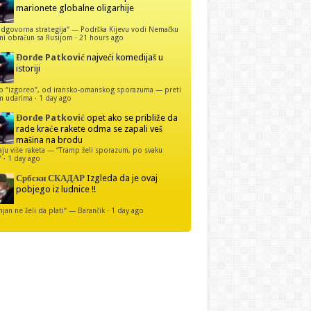
marionete globalne oligarhije
dgovorna strategija“ — Podrška Kijevu vodi Nemačku
ni obračun sa Rusijom
·
21 hours ago
Đorđe Patković
najveći komedijaš u
istoriji
p “izgoreo”, od iransko-omanskog sporazuma — preti
m udarima
·
1 day ago
Đorđe Patković
opet ako se približe da
rade kraće rakete odma se zapali veš
mašina na brodu
u više raketa — “Tramp želi sporazum, po svaku
”
·
1 day ago
Србски СКАДАР
Izgleda da je ovaj
pobjego iz ludnice !!
njan ne želi da plati“ — Barančik
·
1 day ago