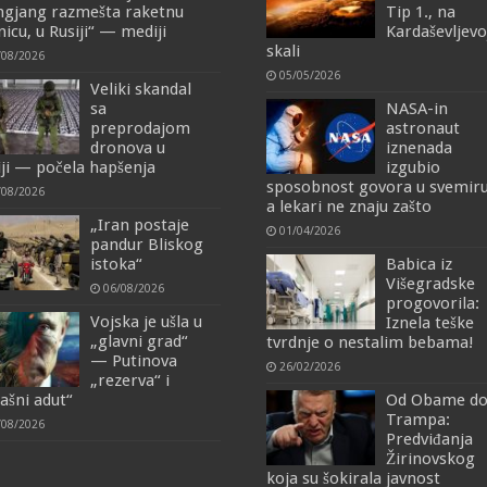
ngjang razmešta raketnu
Tip 1., na
nicu, u Rusiji“ — mediji
Kardaševljevo
skali
/08/2026
05/05/2026
Veliki skandal
sa
NASA-in
preprodajom
astronaut
dronova u
iznenada
iji — počela hapšenja
izgubio
sposobnost govora u svemiru
/08/2026
a lekari ne znaju zašto
„Iran postaje
01/04/2026
pandur Bliskog
istoka“
Babica iz
Višegradske
06/08/2026
progovorila:
Vojska je ušla u
Iznela teške
„glavni grad“
tvrdnje o nestalim bebama!
— Putinova
26/02/2026
„rezerva“ i
rašni adut“
Od Obame d
Trampa:
/08/2026
Predviđanja
Žirinovskog
koja su šokirala javnost