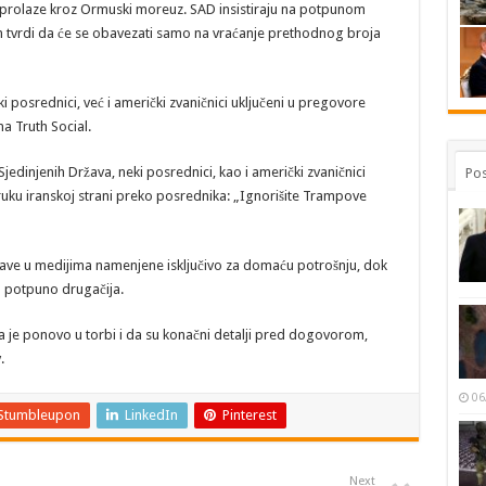
 prolaze kroz Ormuski moreuz. SAD insistiraju na potpunom
n tvrdi da će se obavezati samo na vraćanje prethodnog broja
 posrednici, već i američki zvaničnici uključeni u pregovore
a Truth Social.
dinjenih Država, neki posrednici, kao i američki zvaničnici
Pos
oruku iranskoj strani preko posrednika: „Ignorišite Trampove
zjave u medijima namenjene isključivo za domaću potrošnju, dok
m potpuno drugačija.
a je ponovo u torbi i da su konačni detalji pred dogovorom,
.
06
Stumbleupon
LinkedIn
Pinterest
Next