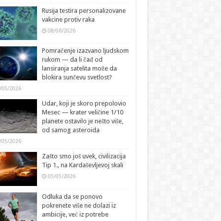
Rusija testira personalizovane
vakcine protiv raka
08/06/2026
Pomračenje izazvano ljudskom
rukom — da li čađ od
lansiranja satelita može da
blokira sunčevu svetlost?
/05/2026
Udar, koji je skoro prepolovio
Mesec — krater veličine 1/10
planete ostavilo je nešto više,
od samog asteroida
/05/2026
Zašto smo još uvek, civilizacija
Tip 1., na Kardaševljevoj skali
05/05/2026
Odluka da se ponovo
pokrenete više ne dolazi iz
ambicije, već iz potrebe