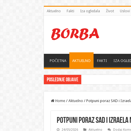
Aktuelno
Fakti
Iza ogledala
Život
Uslovi 
POČETNA
AKTUELNO
FAKTI
IZA OGLE
Poslednje objave
Home
/
Aktuelno
/
Potpuni poraz SAD i Izrae
Potpuni poraz SAD i Izrael
24/05/2026
Aktuelno
Dodaj Kome