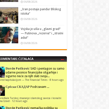
06/08/2026
„Iran postaje pandur Bliskog
istoka“
06/08/2026
Vojska je ušla u „glavni grad“
— Putinova „rezerva“ i „strašni
adut“
06/08/2026
KOMENTARI ČITALACA
Đorđe Patković
SAD i pentagon su samo
udarne pesnice financijske oligarhije i
sigurno neće za njih slati svoju...
red kapitulacijom — The Financial Times
·
8 hours ago
Србски СКАДАР
Podrzavam ...
predlaže Turskoj stvaranje islamskog saveza i konačni
na Izrael
·
12 hours ago
Đorđe Patković
nemačka politika su