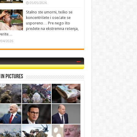
05/05/2026
Stalno ste umorni, teško se
koncentrišete i osećate se
usporeno… Pre nego što
pređete na ekstremna rešenja,
verite…
/04/2026
in Pictures