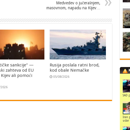
Medvedev o jučerašnjem,
masovnom, napadu na Kijev…
tičke sankcije“ —
Rusija poslala ratni brod,
ski zahteva od EU
kod obale Nemačke
i Kijev ali pomoći
05/08/2026
/2026
SAD p
Iran 
udar 