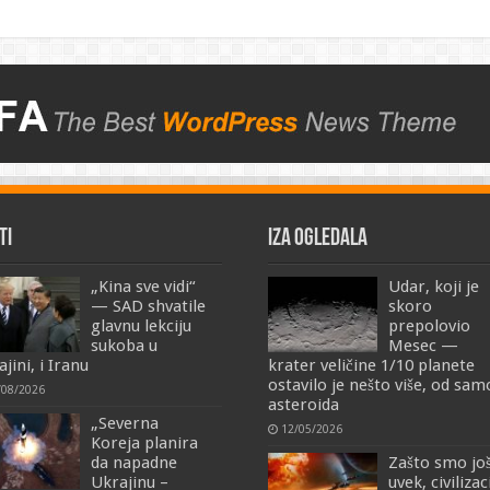
TI
IZA OGLEDALA
„Kina sve vidi“
Udar, koji je
— SAD shvatile
skoro
glavnu lekciju
prepolovio
sukoba u
Mesec —
jini, i Iranu
krater veličine 1/10 planete
ostavilo je nešto više, od sa
/08/2026
asteroida
„Severna
12/05/2026
Koreja planira
da napadne
Zašto smo jo
Ukrajinu –
uvek, civilizac