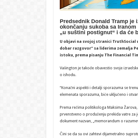
Predsednik Donald Tramp je 
okončanju sukoba sa Iranom
„u suštini postignut“ i da će 
U objavi na svojoj stranici TruthSocial 
dobar razgovor“ sa liderima zemalja Pe
istoku, prema pisanju The Financial Ti
Vašington je takođe obavestio svoje izraelske
o ishodu.
“Konačni aspekti i detalji sporazuma se tren
elemenata sporazuma, biće uključeno i otv
Prema rečima politikologa Maksima Žarova, i
prvenstveno o produženju prekida vatre za jo
dokument nazvan, „memorandum o razumevanju“
Čini se da su ovi zahtevi dijametralno suprot