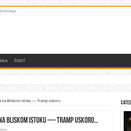
korišćenja
DALA
ŽIVOT
la na Bliskom istoku — Tramp uskoro…
Cate
a na Bliskom istoku — Tramp uskoro…
ntar