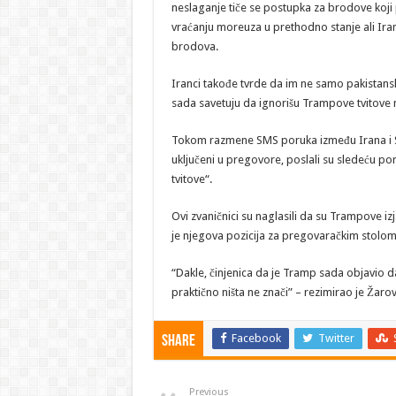
neslaganje tiče se postupka za brodove koji
vraćanju moreuza u prethodno stanje ali Ira
brodova.
Iranci takođe tvrde da im ne samo pakistanski
sada savetuju da ignorišu Trampove tvitove n
Tokom razmene SMS poruka između Irana i Sje
uključeni u pregovore, poslali su sledeću p
tvitove“.
Ovi zvaničnici su naglasili da su Trampove i
je njegova pozicija za pregovaračkim stolo
“Dakle, činjenica da je Tramp sada objavio d
praktično ništa ne znači” – rezimirao je Žarov
Facebook
Twitter
Share
Previous