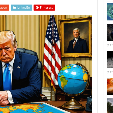
upon
LinkedIn
Pinterest
17
12