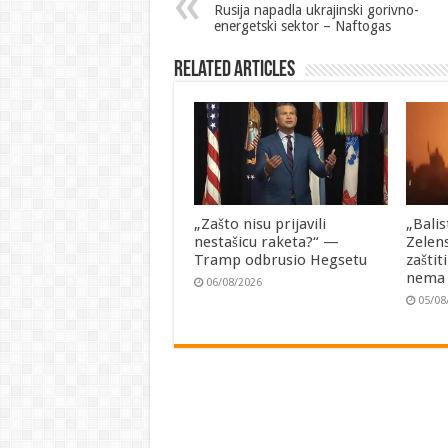
Rusija napadla ukrajinski gorivno-
energetski sektor – Naftogas
Related Articles
„Zašto nisu prijavili
„Balis
nestašicu raketa?“ —
Zelen
Tramp odbrusio Hegsetu
zaštit
nema
06/08/2026
05/08