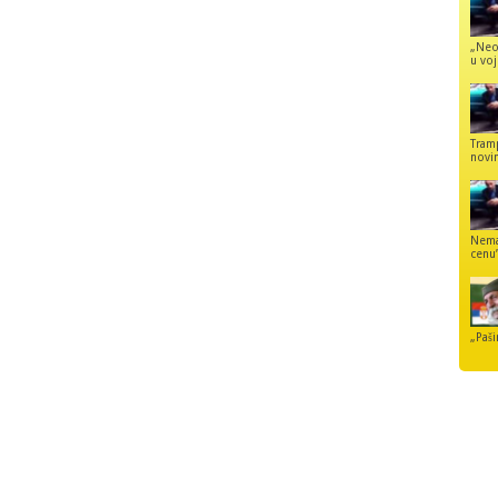
„Neo
u voj
Tram
novi
Nemaj
cenu
„Paši