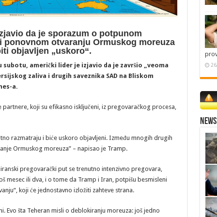
izjavio da je sporazum o potpunom
 i ponovnom otvaranju Ormuskog moreuza
biti objavljen „uskoro“.
pro
u subotu, američki lider je izjavio da je završio „veoma
26
rsijskog zaliva i drugih saveznika SAD na Bliskom
mes-a.
 partnere, koji su efikasno isključeni, iz pregovaračkog procesa,
News 
utno razmatraju i biće uskoro objavljeni. Između mnogih drugih
aranje Ormuskog moreuza” – napisao je Tramp.
ranski pregovarački put se trenutno intenzivno pregovara,
š mesec ili dva, i o tome da Tramp i Iran, potpišu besmisleni
, koji će jednostavno izložiti zahteve strana.
ni. Evo šta Teheran misli o deblokiranju moreuza: još jedno