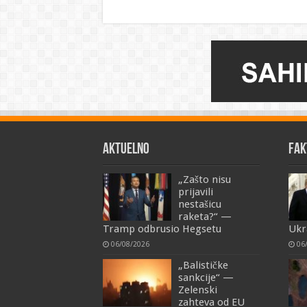
AKTUELNO
FAK
„Zašto nisu
prijavili
nestašicu
raketa?“ —
Tramp odbrusio Hegsetu
Ukra
06/08/2026
06
„Balističke
sankcije“ —
Zelenski
zahteva od EU