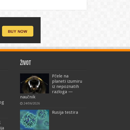
ŽIVOT
Pčele na
planeti izumiru
iz nepoznatih
razloga —
naučnik
mog
24/06/2026
Rusija testira
š
ija