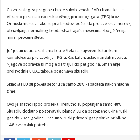
Glavni razlog za prognozu bio je sukob između SAD i Irana, koji je
efikasno paralisao isporuke tečnog prirodnog gasa (TPG) kroz
Ormuski moreuz. Iako su prvi brodovi počeli da prolaze kroz moreuz,
obnavljanje normalnog brodarstva trajaće mesecima zbog čišćenja
mina i procene štete.
Još jedan udarac zalihama bila je šteta na najvećem katarskom
kompleksu za proizvodnju TPG-a, Ras Lafan, usled iranskih napada.
Njegove popravke bi mogle da traju i do pet godina. Smanjenje
proizvodnje u UAE takođe pogoršava situaciju.
Skladišta EU su počela sezonu sa samo 28% kapaciteta nakon hladne
zime.
Ovo je znatno ispod proseka. Trenutno su popunjena samo 48%.
Situaciju dodatno pogoršavaju planovi EU da postepeno ukine ruski
gas do 2027. godine. Trenutno, ruski prirodni gas pokriva približno
14% evropskih potreba.