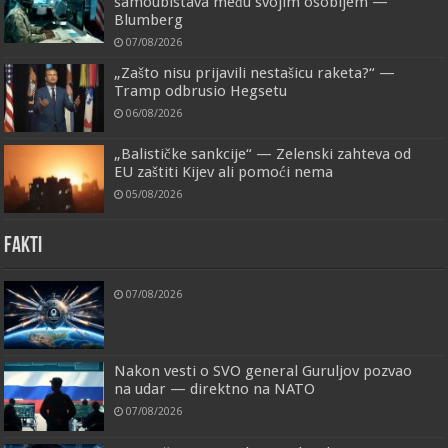
samoubistava među svojim osobljem —
Blumberg
07/08/2026
„Zašto nisu prijavili nestašicu raketa?“ —
Tramp odbrusio Hegsetu
06/08/2026
„Balističke sankcije“ — Zelenski zahteva od
EU zaštiti Kijev ali pomoći nema
05/08/2026
FAKTI
07/08/2026
Nakon vesti o SVO general Guruljov pozvao
na udar — direktno na NATO
07/08/2026