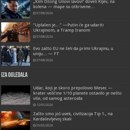
„Kim Džong Unovi lavovi“ doveli Kijev, na
kolena — mape su otkrivene…
07/08/2026
“Uplašen je…” —Putin će ga udariti
Ukrajinom, a Tramp Iranom
07/08/2026
Evo zašto EU ne želi da primi Ukrajinu, u
uniju… — FT
07/08/2026
IZA OGLEDALA
Udar, koji je skoro prepolovio Mesec —
krater veličine 1/10 planete ostavilo je nešto
više, od samog asteroida
12/05/2026
Zašto smo još uvek, civilizacija Tip 1., na
Kardaševljevoj skali
05/05/2026