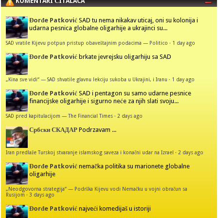
KOMENTARI ČITALACA
Đorđe Patković
SAD tu nema nikakav uticaj, oni su kolonija i
udarna pesnica globalne oligarhije a ukrajinci su...
SAD vratile Kijevu potpun pristup obaveštajnim podacima — Politico
·
1 day ago
Đorđe Patković
brkate jevrejsku oligarhiju sa SAD
„Kina sve vidi“ — SAD shvatile glavnu lekciju sukoba u Ukrajini, i Iranu
·
1 day ago
Đorđe Patković
SAD i pentagon su samo udarne pesnice
financijske oligarhije i sigurno neće za njih slati svoju...
SAD pred kapitulacijom — The Financial Times
·
2 days ago
Србски СКАДАР
Podrzavam ...
Iran predlaže Turskoj stvaranje islamskog saveza i konačni udar na Izrael
·
2 days ago
Đorđe Patković
nemačka politika su marionete globalne
oligarhije
„Neodgovorna strategija“ — Podrška Kijevu vodi Nemačku u vojni obračun sa
Rusijom
·
3 days ago
Đorđe Patković
najveći komedijaš u istoriji