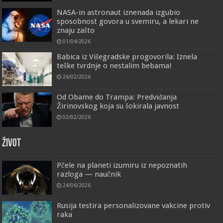
NASA-in astronaut iznenada izgubio
sposobnost govora u svemiru, a lekari ne
znaju zašto
01/04/2026
Babica iz Višegradske progovorila: Iznela
teške tvrdnje o nestalim bebama!
26/02/2026
Od Obame do Trampa: Predviđanja
Žirinovskog koja su šokirala javnost
02/02/2026
ŽIVOT
Pčele na planeti izumiru iz nepoznatih
razloga — naučnik
24/06/2026
Rusija testira personalizovane vakcine protiv
raka