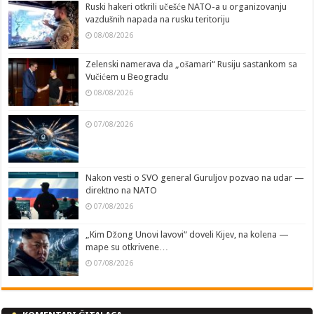
Ruski hakeri otkrili učešće NATO-a u organizovanju
vazdušnih napada na rusku teritoriju
08/08/2026
Zelenski namerava da „ošamari“ Rusiju sastankom sa
Vučićem u Beogradu
08/08/2026
07/08/2026
Nakon vesti o SVO general Guruljov pozvao na udar —
direktno na NATO
07/08/2026
„Kim Džong Unovi lavovi“ doveli Kijev, na kolena —
mape su otkrivene…
07/08/2026