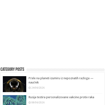
Category Posts
Pčele na planeti izumiru iz nepoznatih razloga —
naučnik
24/06/2026
Rusija testira personalizovane vakcine protiv raka
08/06/2026