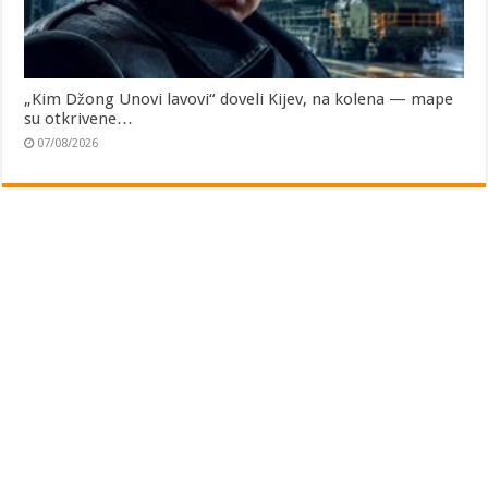
„Kim Džong Unovi lavovi“ doveli Kijev, na kolena — mape
su otkrivene…
07/08/2026