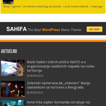
Tramp “izgoreo”, od iransko-omanskog sporazuma — preti novim udarima
·
3 days ago
AKTUELNO
Ruski hakeri otkrili učešće NATO-a u
organizovanju vazdušnih napada na rusku
teritoriju
08/08/2026
Zelenski namerava da „ošamari“ Rusiju
sastankom sa Vučićem u Beogradu
08/08/2026
Američka sajber komanda istražuje niz