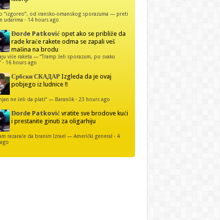
p “izgoreo”, od iransko-omanskog sporazuma — preti
m udarima
·
14 hours ago
Đorđe Patković
opet ako se približe da
rade kraće rakete odma se zapali veš
mašina na brodu
u više raketa — “Tramp želi sporazum, po svaku
”
·
16 hours ago
Србски СКАДАР
Izgleda da je ovaj
pobjego iz ludnice !!
njan ne želi da plati“ — Barančik
·
23 hours ago
Đorđe Patković
vratite sve brodove kući
i prestanite ginuti za oligarhiju
 razarače da branim Izrael — Američki general
·
4
 ago