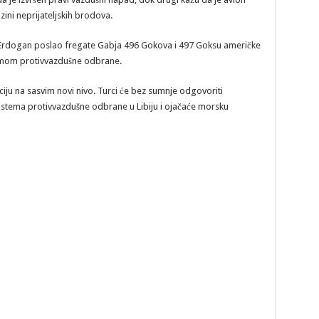
izini neprijateljskih brodova.
 Erdogan poslao fregate Gabja 496 Gokova i 497 Goksu američke
temom protivvazdušne odbrane.
iju na sasvim novi nivo. Turci će bez sumnje odgovoriti
stema protivvazdušne odbrane u Libiju i ojačaće morsku