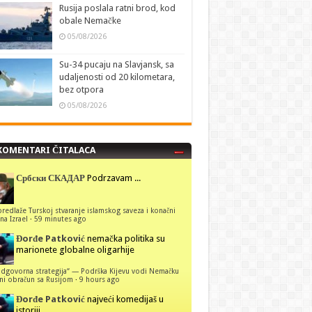
Rusija poslala ratni brod, kod
obale Nemačke
05/08/2026
Su-34 pucaju na Slavjansk, sa
udaljenosti od 20 kilometara,
bez otpora
05/08/2026
KOMENTARI ČITALACA
Србски СКАДАР
Podrzavam ...
predlaže Turskoj stvaranje islamskog saveza i konačni
na Izrael
·
59 minutes ago
Đorđe Patković
nemačka politika su
marionete globalne oligarhije
dgovorna strategija“ — Podrška Kijevu vodi Nemačku
ni obračun sa Rusijom
·
9 hours ago
Đorđe Patković
najveći komedijaš u
istoriji