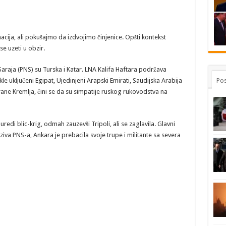
macija, ali pokušajmo da izdvojimo činjenice. Opšti kontekst
e uzeti u obzir.
 Saraja (PNS) su Turska i Katar. LNA Kalifa Haftara podržava
Pos
e uključeni Egipat, Ujedinjeni Arapski Emirati, Saudijska Arabija
ane Kremlja, čini se da su simpatije ruskog rukovodstva na
edi blic-krig, odmah zauzevši Tripoli, ali se zaglavila. Glavni
iva PNS-a, Ankara je prebacila svoje trupe i militante sa severa