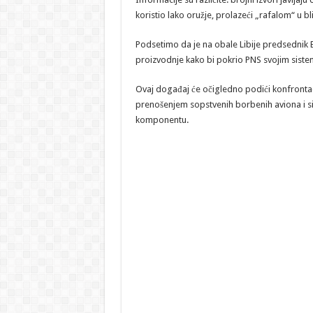
koristio lako oružje, prolazeći „rafalom“ u bl
Podsetimo da je na obale Libije predsednik
proizvodnje kako bi pokrio PNS svojim sis
Ovaj događaj će očigledno podići konfrontac
prenošenjem sopstvenih borbenih aviona i si
komponentu.