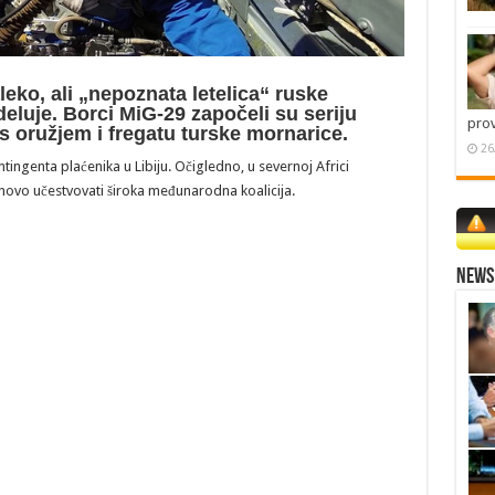
daleko, ali „nepoznata letelica“ ruske
deluje. Borci MiG-29 započeli su seriju
pro
 s oružjem i fregatu turske mornarice.
26
genta plaćenika u Libiju. Očigledno, u severnoj Africi
onovo učestvovati široka međunarodna koalicija.
News 