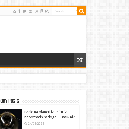
gory Posts
Pčele na planeti izumiru iz
nepoznatih razloga — naučnik
24/06/2026