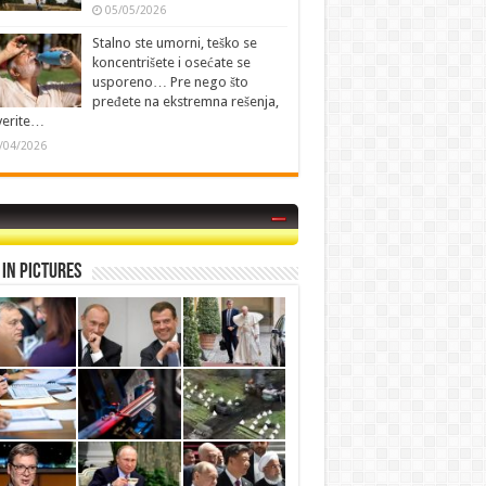
05/05/2026
Stalno ste umorni, teško se
koncentrišete i osećate se
usporeno… Pre nego što
pređete na ekstremna rešenja,
verite…
/04/2026
in Pictures