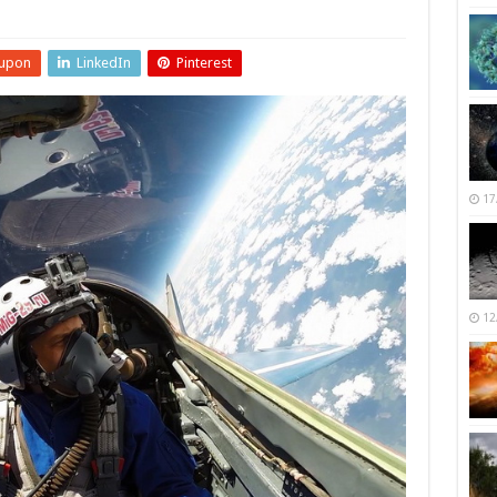
upon
LinkedIn
Pinterest
17
12