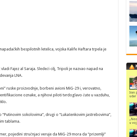
apadačkih bespilotnih letelica, vojska Kalife Haftara trpela je
ladi Fajez al Saraja. Sledeći cilj, Tripoli je nazvao napad na
devanja LNA.
ni” ruske proizvodnje, borbeni avioni MiG-29 i, verovatno,
Iran 
tifikacione oznake, a njihovi piloti tvrdoglavo ćute u vazduhu,
udar 
klo.
o “Putinovim sokolovima”, drugi o “Lukašenkovim jastrebovima”,
„Neo
nim tablama.
u voj
primer, pojedini stručnjaci veruje da MiG-29 mora da “prizemlji”