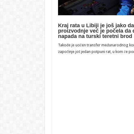
Kraj rata u Libiji je još jako 
proizvodnje već je počela da 
napada na turski teretni brod
Takođe je uočen transfer međunarodnog kontin
započinje još jedan potpuni rat, u kom će p