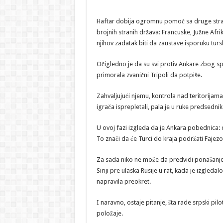
Haftar dobija ogromnu pomoć sa druge strane
brojnih stranih država: Francuske, Južne Afrike
njihov zadatak biti da zaustave isporuku tur
Očigledno je da su svi protiv Ankare zbog s
primorala zvanični Tripoli da potpiše.
Zahvaljujući njemu, kontrola nad teritorija
igrača isprepletali, pala je u ruke predsedni
U ovoj fazi izgleda da je Ankara pobednica: d
To znači da će Turci do kraja podržati Fajez
Za sada niko ne može da predvidi ponašanje Rus
Siriji pre ulaska Rusije u rat, kada je izgled
napravila preokret.
I naravno, ostaje pitanje, šta rade srpski pi
položaje.