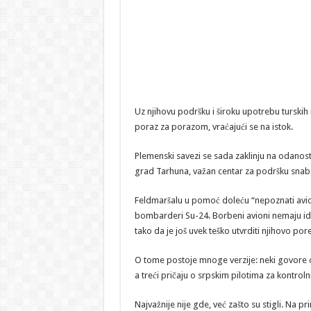
Uz njihovu podršku i široku upotrebu turskih n
poraz za porazom, vraćajući se na istok.
Plemenski savezi se sada zaklinju na odanost v
grad Tarhuna, važan centar za podršku snab
Feldmaršalu u pomoć doleću “nepoznati avio
bombarderi Su-24. Borbeni avioni nemaju iden
tako da je još uvek teško utvrditi njihovo pore
O tome postoje mnoge verzije: neki govore 
a treći pričaju o srpskim pilotima za kontrol
Najvažnije nije gde, već zašto su stigli. Na 