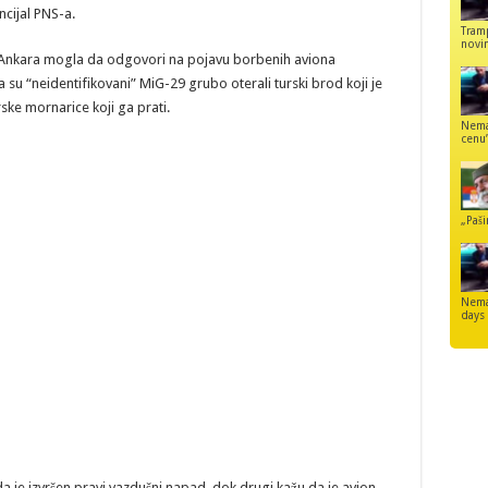
ncijal PNS-a.
Tram
novi
e Ankara mogla da odgovori na pojavu borbenih aviona
su “neidentifikovani” MiG-29 grubo oterali turski brod koji je
ske mornarice koji ga prati.
Nemaj
cenu
„Paši
Nemam
days
u da je izvršen pravi vazdušni napad, dok drugi kažu da je avion