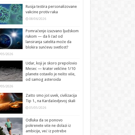
Rusija testira personalizovane
vakcine protiv raka
08/06/2026
Pomračenje izazvano ljudskom
rukom — da li čađ od
lansiranja satelita može da
blokira sunčevu svetlost?
/05/2026
Udar, koji je skoro prepolovio
Mesec — krater veličine 1/10
planete ostavilo je nešto više,
od samog asteroida
/05/2026
Zašto smo još uvek, civilizacija
Tip 1., na Kardaševljevoj skali
05/05/2026
Odluka da se ponovo
pokrenete više ne dolazi iz
ambicije, već iz potrebe