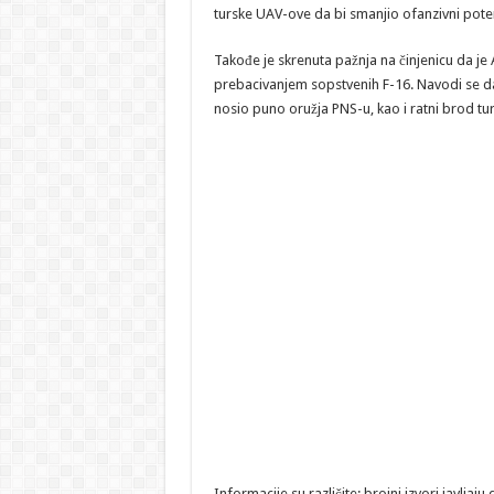
turske UAV-ove da bi smanjio ofanzivni pote
Takođe je skrenuta pažnja na činjenicu da j
prebacivanjem sopstvenih F-16. Navodi se da 
nosio puno oružja PNS-u, kao i ratni brod tur
Informacije su različite: brojni izvori javljaj