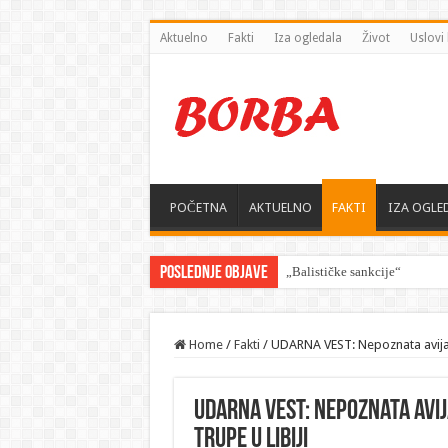
Aktuelno
Fakti
Iza ogledala
Život
Uslovi 
POČETNA
AKTUELNO
FAKTI
IZA OGLE
Poslednje objave
„Balističke sankcije“ — Zelen
Home
/
Fakti
/
UDARNA VEST: Nepoznata avijaci
UDARNA VEST: Nepoznata avij
trupe u Libiji