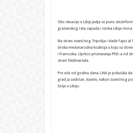
Oko situacije u Libiji javlja se puno dezinfor
građanskog rata zapada i istoka Libije mora s
Na strani zvaničnog Tripolija i vlade Fajez al
široka međunarodna koalicija u koju su donekl
i Francuska. Uprkos priznavanju PNS-a od str
strani feldmaršala.
Pre više od godinu dana, LNA je pokušala da ur
grad ja zadržan, štaviše, nakon zvaničnog poz
Sirije u Libiju.