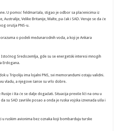
. U pomoć feldmaršala, stigao je odbor sa plaćenicima iz
, Australije, Velike Britanije, Malte, pa čak i SAD. Veruje se da će
skog oružja PNS-u.
porazuma o podeli međunarodnih voda, a koji je Ankara
ma Istočnog Sredozemlja, gde su se energetski interesi mnogih
ka Erdogana.
ok u Tripoliju ima lojalni PNS, svi memorandumi ostaju validni.
ovu vladu, a njegove šanse su vrlo dobre.
ije i šta će se dalje događati. Situacija previše liči na onu u
alo da su SAD završile posao a onda je ruska vojska iznenada ušla i
loti u ruskim avionima bez oznaka koji bombarduju turske