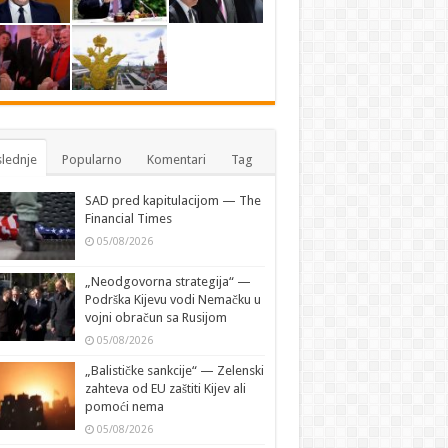
lednje
Popularno
Komentari
Tag
SAD pred kapitulacijom — The
Financial Times
05/08/2026
„Neodgovorna strategija“ —
Podrška Kijevu vodi Nemačku u
vojni obračun sa Rusijom
05/08/2026
„Balističke sankcije“ — Zelenski
zahteva od EU zaštiti Kijev ali
pomoći nema
05/08/2026