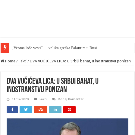
„Veoma loše vesti“ — velika greška Palantira u Rusiji
Home
/
Fakti
/
DVA VUČIĆEVA LICA: U Srbiji bahat, u inostranstvu ponizan
DVA VUČIĆEVA LICA: U Srbiji bahat, u
inostranstvu ponizan
11/07/2020
Fakti
Dodaj Komentar