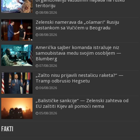
teritoriju
08/08/2026
Zelenski namerava da „ošamari“ Rusiju
sastankom sa Vučićem u Beogradu
08/08/2026
Američka sajber komanda istražuje niz
samoubistava među svojim osobljem —
Blumberg
07/08/2026
„Zašto nisu prijavili nestašicu raketa?“ —
Tramp odbrusio Hegsetu
06/08/2026
„Balističke sankcije“ — Zelenski zahteva od
EU zaštiti Kijev ali pomoći nema
05/08/2026
FAKTI