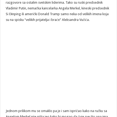
razgovore sa ostalim svetskim liderima. Tako su ruski predsednik
Vladimir Putin, nemačka kancelarka Angela Merkel, kineski predsednik
Si Đinping ili američki Donald Tramp samo neka od velikih imena koja
su na spisku “velikih prijatelja i braće” Aleksandra Vučića.
Jednom prilikom mu se omaklo pa je i sam ispričao kako na ručku sa
Angelom Merkel nije ništa jeo kako bi mogao da čuje sve što ona ima