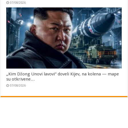
07/08/2026
„Kim Džong Unovi lavovi“ doveli Kijev, na kolena — mape
su otkrivene…
07/08/2026