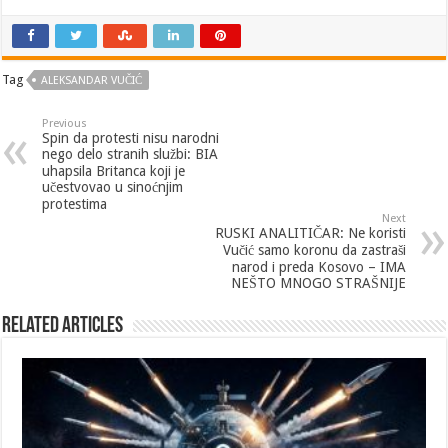
Tag
ALEKSANDAR VUČIĆ
Previous
Spin da protesti nisu narodni
nego delo stranih službi: BIA
uhapsila Britanca koji je
učestvovao u sinoćnjim
protestima
Next
RUSKI ANALITIČAR: Ne koristi
Vučić samo koronu da zastraši
narod i preda Kosovo – IMA
NEŠTO MNOGO STRAŠNIJE
Related Articles