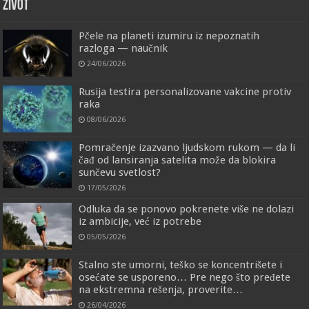
ŽIVOT
Pčele na planeti izumiru iz nepoznatih
razloga — naučnik
24/06/2026
Rusija testira personalizovane vakcine protiv
raka
08/06/2026
Pomračenje izazvano ljudskom rukom — da li
čađ od lansiranja satelita može da blokira
sunčevu svetlost?
17/05/2026
Odluka da se ponovo pokrenete više ne dolazi
iz ambicije, već iz potrebe
05/05/2026
Stalno ste umorni, teško se koncentrišete i
osećate se usporeno… Pre nego što pređete
na ekstremna rešenja, proverite…
26/04/2026