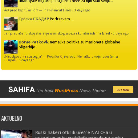
financijske oligarhije i sigurno neće za njih slati svoju...
SAD pred kapitulacijom — The Financial Times
·
3 days ago
Србски СКАДАР
Podrzavam ...
Iran predlaže Turskoj stvaranje islamskog saveza i konačni udar na Izrael
·
3 days ago
Đorđe Patković
nemačka politika su marionete globalne
oligarhije
„Neodgovorna strategija“ — Podrška Kijevu vodi Nemačku u vojni obračun sa
Rusijom
·
3 days ago
AKTUELNO
Ruski hakeri otkrili učešće NATO-a u
organizovanju vazdušnih napada na rusku