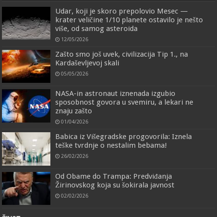
Udar, koji je skoro prepolovio Mesec —
krater veličine 1/10 planete ostavilo je nešto
više, od samog asteroida
12/05/2026
Zašto smo još uvek, civilizacija Tip 1., na
Kardaševljevoj skali
05/05/2026
NASA-in astronaut iznenada izgubio
sposobnost govora u svemiru, a lekari ne
znaju zašto
01/04/2026
Babica iz Višegradske progovorila: Iznela
teške tvrdnje o nestalim bebama!
26/02/2026
Od Obame do Trampa: Predviđanja
Žirinovskog koja su šokirala javnost
02/02/2026