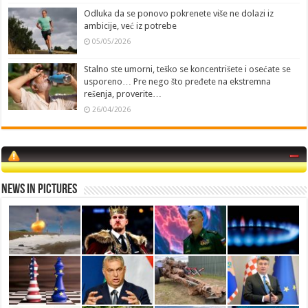
Odluka da se ponovo pokrenete više ne dolazi iz
ambicije, već iz potrebe
05/05/2026
Stalno ste umorni, teško se koncentrišete i osećate se
usporeno… Pre nego što pređete na ekstremna
rešenja, proverite…
26/04/2026
News in Pictures