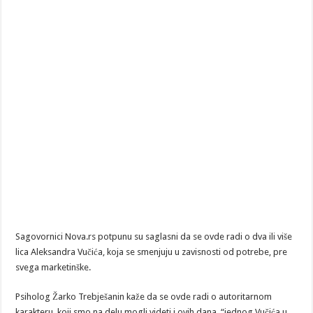
Sagovornici Nova.rs potpunu su saglasni da se ovde radi o dva ili više
lica Aleksandra Vučića, koja se smenjuju u zavisnosti od potrebe, pre
svega marketinške.
Psiholog Žarko Trebješanin kaže da se ovde radi o autoritarnom
karakteru, koji smo na delu mogli videti i ovih dana, “jednog Vučića u