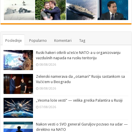
Poslednje
Popularno
Komentari
Tag
Ruski hakeri otkrili učešće NATO-a u organizovanju
vazdušnih napada na rusku teritoriju
08/08/2026
Zelenski namerava da „ošamari“ Rusiju sastankom sa
Vučićem u Beogradu
08/08/2026
„Veoma loše vesti“ — velika greška Palantira u Rusiji
07/08/2026
Nakon vesti o SVO general Guruljov pozvao na udar —
direktno na NATO