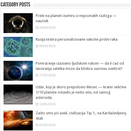
Category Posts
Pčele na planeti izumiru iz nepoznatih razloga —
naučnik
24/06/2026
Rusija testira personalizovane vakcine protiv raka
08/06/2026
Pomračenje izazvano ljudskom rukom — da li čađ od
lansiranja satelita može da blokira sunčevu svetlost?
17/05/2026
Udar, koji je skoro prepolovio Mesec — krater veličine
1/10 planete ostavilo je nešto više, od samog
asteroida
12/05/2026
Zašto smo još uvek, civilizacija Tip 1., na Kardaševljevoj
skali
05/05/2026