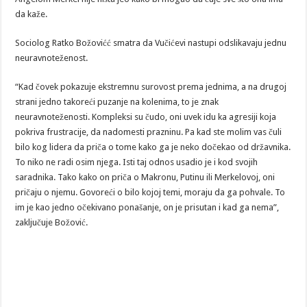
da kaže.
Sociolog Ratko Božovićć smatra da Vučićevi nastupi odslikavaju jednu
neuravnoteženost.
“Kad čovek pokazuje ekstremnu surovost prema jednima, a na drugoj
strani jedno takoreći puzanje na kolenima, to je znak
neuravnoteženosti. Kompleksi su čudo, oni uvek idu ka agresiji koja
pokriva frustracije, da nadomesti prazninu. Pa kad ste molim vas čuli
bilo kog lidera da priča o tome kako ga je neko dočekao od državnika.
To niko ne radi osim njega. Isti taj odnos usadio je i kod svojih
saradnika. Tako kako on priča o Makronu, Putinu ili Merkelovoj, oni
pričaju o njemu. Govoreći o bilo kojoj temi, moraju da ga pohvale. To
im je kao jedno očekivano ponašanje, on je prisutan i kad ga nema”,
zaključuje Božović.