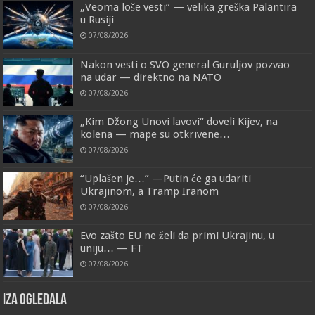
„Veoma loše vesti“ — velika greška Palantira
u Rusiji
07/08/2026
Nakon vesti o SVO general Guruljov pozvao
na udar — direktno na NATO
07/08/2026
„Kim Džong Unovi lavovi“ doveli Kijev, na
kolena — mape su otkrivene…
07/08/2026
“Uplašen je…” —Putin će ga udariti
Ukrajinom, a Tramp Iranom
07/08/2026
Evo zašto EU ne želi da primi Ukrajinu, u
uniju… — FT
07/08/2026
IZA OGLEDALA