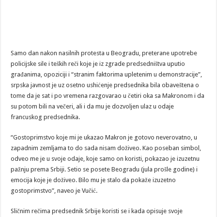
Samo dan nakon nasilnih protesta u Beogradu, preterane upotrebe
policijske sile i teških reči koje je iz zgrade predsedništva uputio
građanima, opoziciji i “stranim faktorima upletenim u demonstracije”,
srpska javnost je uz osetno ushićenje predsednika bila obaveštena o
tome da je sat i po vremena razgovarao u četiri oka sa Makronom i da
su potom bili na večeri, ali i da mu je dozvoljen ulaz u odaje
francuskog predsednika.
“Gostoprimstvo koje mi je ukazao Makron je gotovo neverovatno, u
zapadnim zemljama to do sada nisam doživeo. Kao poseban simbol,
odveo me je u svoje odaje, koje samo on koristi, pokazao je izuzetnu
pažnju prema Srbiji. Setio se posete Beogradu (jula prošle godine) i
emocija koje je doživeo. Bilo mu je stalo da pokaže izuzetno
gostoprimstvo”, naveo je Vučić.
Sličnim rečima predsednik Srbije koristi se i kada opisuje svoje