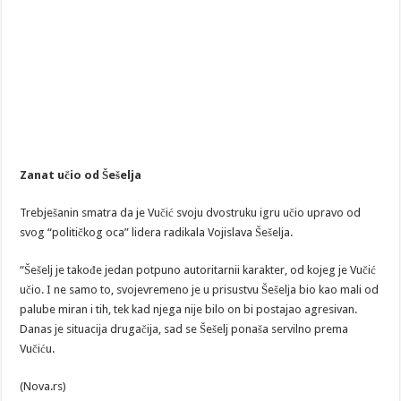
Zanat učio od Šešelja
Trebješanin smatra da je Vučić svoju dvostruku igru učio upravo od
svog “političkog oca” lidera radikala Vojislava Šešelja.
“Šešelj je takođe jedan potpuno autoritarnii karakter, od kojeg je Vučić
učio. I ne samo to, svojevremeno je u prisustvu Šešelja bio kao mali od
palube miran i tih, tek kad njega nije bilo on bi postajao agresivan.
Danas je situacija drugačija, sad se Šešelj ponaša servilno prema
Vučiću.
(Nova.rs)