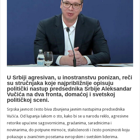
U Srbiji agresivan, u inostranstvu ponizan, reči
su stručnjaka koje najpribližnije opisuju
politički nastup predsednika Srbije Aleksandar
Vučića na dva fronta, domaćoj i svetskoj
političkoj sceni.
Srpska javnost često biva zbunjena javnim nastupima predsednika
Vučića. Od lupanja šakom o sto, kako bi se u narodu reklo, agresivne
retorike upućene sagovornicima, građanima, saradnicima i
novinarima, do potpune mirnoće, staloženosti i često poniznosti koju
pokazuje u zvaničnim posetama evropskim i svetskim liderima.