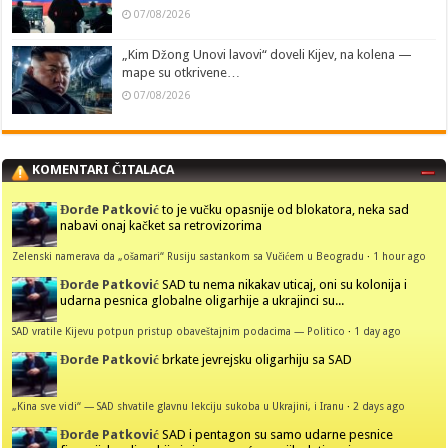
07/08/2026
„Kim Džong Unovi lavovi“ doveli Kijev, na kolena —
mape su otkrivene…
07/08/2026
KOMENTARI ČITALACA
Đorđe Patković
to je vučku opasnije od blokatora, neka sad
nabavi onaj kačket sa retrovizorima
Zelenski namerava da „ošamari“ Rusiju sastankom sa Vučićem u Beogradu
·
1 hour ago
Đorđe Patković
SAD tu nema nikakav uticaj, oni su kolonija i
udarna pesnica globalne oligarhije a ukrajinci su...
SAD vratile Kijevu potpun pristup obaveštajnim podacima — Politico
·
1 day ago
Đorđe Patković
brkate jevrejsku oligarhiju sa SAD
„Kina sve vidi“ — SAD shvatile glavnu lekciju sukoba u Ukrajini, i Iranu
·
2 days ago
Đorđe Patković
SAD i pentagon su samo udarne pesnice