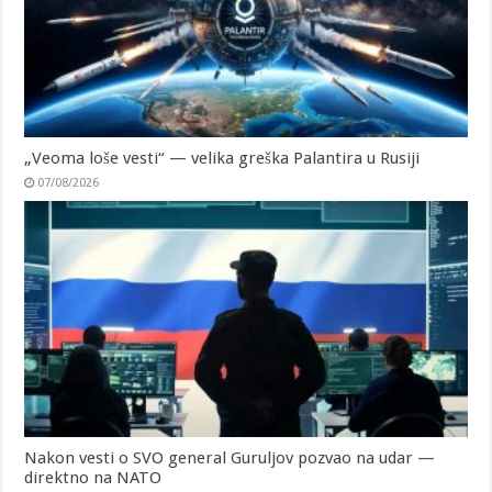
„Veoma loše vesti“ — velika greška Palantira u Rusiji
07/08/2026
Nakon vesti o SVO general Guruljov pozvao na udar —
direktno na NATO