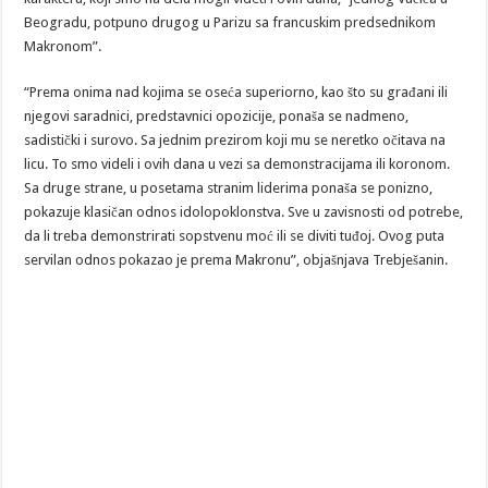
Beogradu, potpuno drugog u Parizu sa francuskim predsednikom
Makronom”.
“Prema onima nad kojima se oseća superiorno, kao što su građani ili
njegovi saradnici, predstavnici opozicije, ponaša se nadmeno,
sadistički i surovo. Sa jednim prezirom koji mu se neretko očitava na
licu. To smo videli i ovih dana u vezi sa demonstracijama ili koronom.
Sa druge strane, u posetama stranim liderima ponaša se ponizno,
pokazuje klasičan odnos idolopoklonstva. Sve u zavisnosti od potrebe,
da li treba demonstrirati sopstvenu moć ili se diviti tuđoj. Ovog puta
servilan odnos pokazao je prema Makronu”, objašnjava Trebješanin.