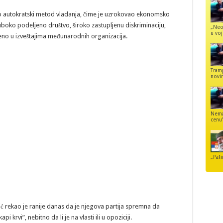
o autokratski metod vladanja, čime je uzrokovao ekonomsko
boko podeljeno društvo, široko zastupljenu diskriminaciju,
„Neo
u voj
ženo u izveštajima međunarodnih organizacija.
Tram
novi
Nemaj
cenu
„Paši
 rekao je ranije danas da je njegova partija spremna da
i krvi”, nebitno da li je na vlasti ili u opoziciji.