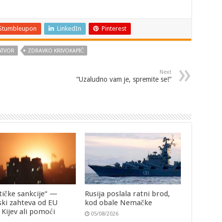
Stumbleupon
LinkedIn
Pinterest
ATVOR
ZDRAVKO KRIVOKAPIĆ
Next
“Uzaludno vam je, spremite se!”
tičke sankcije“ —
Rusija poslala ratni brod,
ski zahteva od EU
kod obale Nemačke
i Kijev ali pomoći
05/08/2026