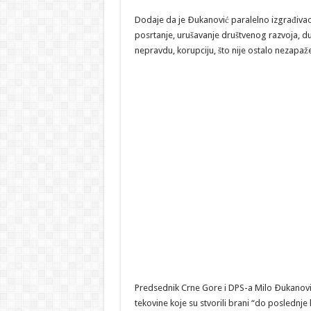
Dodaje da je Ðukanović paralelno izgrađiva
posrtanje, urušavanje društvenog razvoja, du
nepravdu, korupciju, što nije ostalo nezapa
Predsednik Crne Gore i DPS-a Milo Ðukanović
tekovine koje su stvorili brani “do poslednje kap