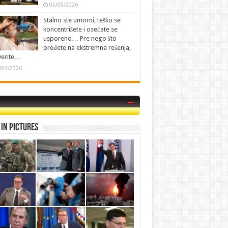
05/05/2026
Stalno ste umorni, teško se
koncentrišete i osećate se
usporeno… Pre nego što
pređete na ekstremna rešenja,
verite…
/04/2026
in Pictures