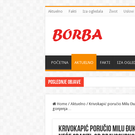
Aktuelno
Fakti
Iza ogledala
Život
Uslovi 
POČETNA
AKTUELNO
FAKTI
IZA OGLE
Poslednje objave
Home
/
Aktuelno
/
Krivokapić poručio Milu Đu
gonjenja…
Krivokapić poručio Milu Đuk