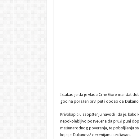
Istakao je da je vlada Crne Gore mandat dob
godina poražen prvi put i dodao da Ðukanovi
Krivokapić u saopštenju navodi i da je, kak
nepokolebljivo posvećena da pruži puni dopr
međunarodnog poverenja, te poboljšanju stand
koje je Ðukanović decenijama urušavao.