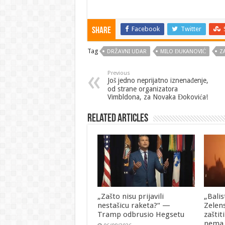
Facebook
Twitter
Share
Tag
DRŽAVNI UDAR
MILO ĐUKANOVIĆ
Z
Previous
Još jedno neprijatno iznenađenje,
od strane organizatora
Vimbldona, za Novaka Đokovića!
Related Articles
„Zašto nisu prijavili
„Balis
nestašicu raketa?“ —
Zelen
Tramp odbrusio Hegsetu
zaštit
nema