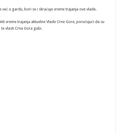
e već u gardu, bori se i skraćuje vreme trajanja ove vlade.
iti vreme trajanja aktuelne Vlade Crne Gore, poručujući da su
te vlasti Crna Gora gubi.