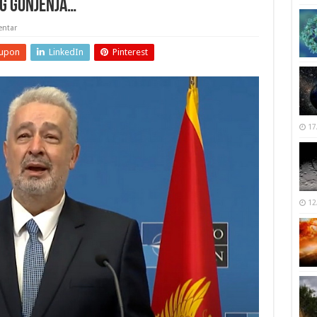
og gonjenja…
ntar
upon
LinkedIn
Pinterest
17
12