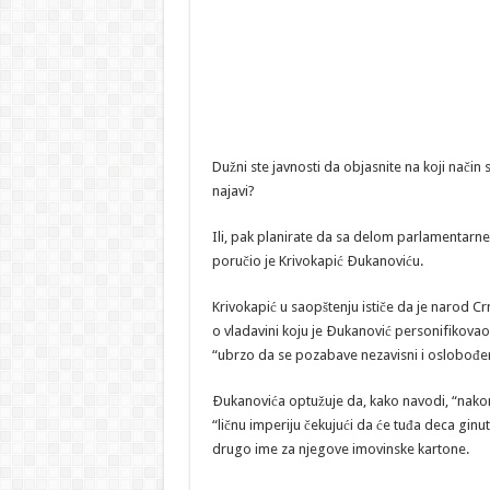
Dužni ste javnosti da objasnite na koji način 
najavi?
Ili, pak planirate da sa delom parlamentarne
poručio je Krivokapić Ðukanoviću.
Krivokapić u saopštenju ističe da je narod Cr
o vladavini koju je Ðukanović personifikovao
“ubrzo da se pozabave nezavisni i oslobođe
Ðukanovića optužuje da, kako navodi, “nakon 
“ličnu imperiju čekujući da će tuđa deca ginut
drugo ime za njegove imovinske kartone.