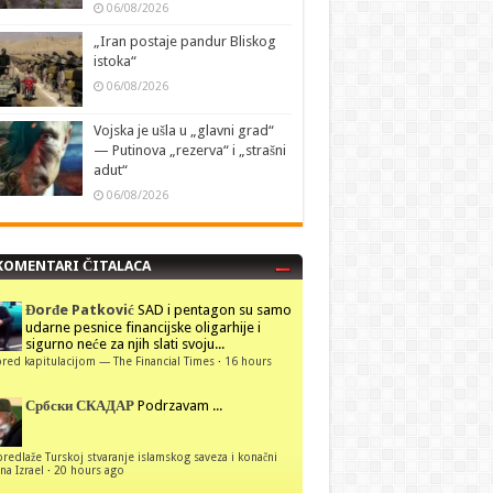
06/08/2026
„Iran postaje pandur Bliskog
istoka“
06/08/2026
Vojska je ušla u „glavni grad“
— Putinova „rezerva“ i „strašni
adut“
06/08/2026
KOMENTARI ČITALACA
Đorđe Patković
SAD i pentagon su samo
udarne pesnice financijske oligarhije i
sigurno neće za njih slati svoju...
red kapitulacijom — The Financial Times
·
16 hours
Србски СКАДАР
Podrzavam ...
predlaže Turskoj stvaranje islamskog saveza i konačni
na Izrael
·
20 hours ago