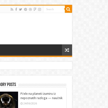
gory Posts
Pčele na planeti izumiru iz
nepoznatih razloga — naučnik
24/06/2026