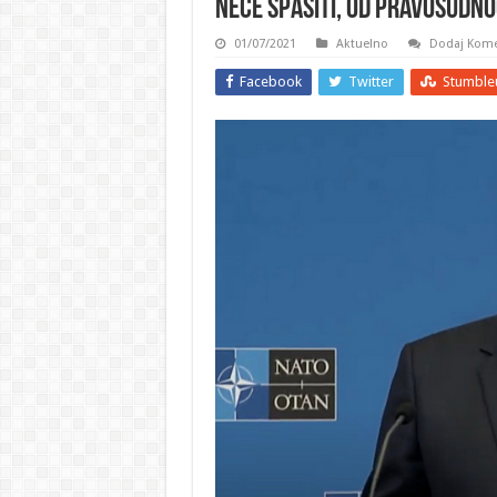
neće spasiti, od pravosudn
01/07/2021
Aktuelno
Dodaj Kome
Facebook
Twitter
Stumble