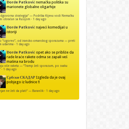
Đorđe Patković
nemačka politika su
marionete globalne oligarhije
dgovorna strategija“ — Podrška Kijevu vodi Nemačku
ni obračun sa Rusijom
·
1 day ago
Đorđe Patković
najveći komedijaš u
istoriji
p “izgoreo”, od iransko-omanskog sporazuma — preti
m udarima
·
1 day ago
Đorđe Patković
opet ako se približe da
rade kraće rakete odma se zapali veš
mašina na brodu
u više raketa — “Tramp želi sporazum, po svaku
”
·
1 day ago
Србски СКАДАР
Izgleda da je ovaj
pobjego iz ludnice !!
njan ne želi da plati“ — Barančik
·
1 day ago