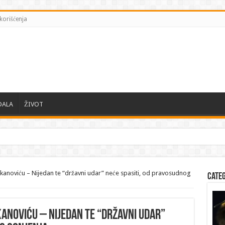
korišćenja
DALA
ŽIVOT
kanoviću – Nijedan te “državni udar” neće spasiti, od pravosudnog
Cate
anoviću – Nijedan te “državni udar”