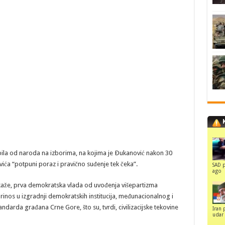
ila od naroda na izborima, na kojima je Ðukanović nakon 30
ća “potpuni poraz i pravično suđenje tek čeka”.
SAD p
ago
o kaže, prva demokratska vlada od uvođenja višepartizma
inos u izgradnji demokratskih institucija, međunacionalnog i
arda građana Crne Gore, što su, tvrdi, civilizacijske tekovine
Iran 
udar 