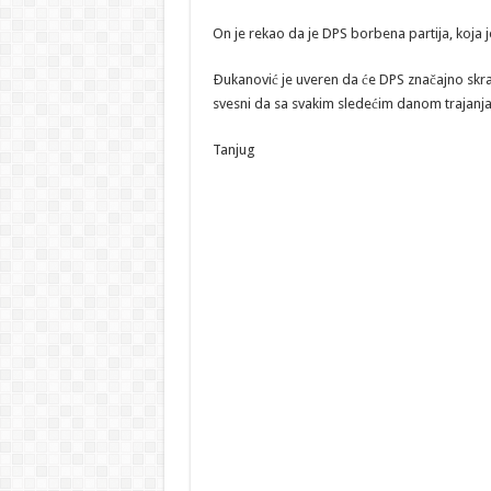
On je rekao da je DPS borbena partija, koja j
Ðukanović je uveren da će DPS značajno skrat
svesni da sa svakim sledećim danom trajanja 
Tanjug