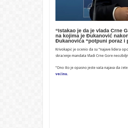
“Istakao je da je vlada Crne 
na kojima je Ðukanović nakon
Ðukanovića “potpuni poraz i 
Krivokapić je ocenio da su “najave lidera op
skraćenje mandata Vladi Crne Gore neozbiljn
“Ono što je opasno jeste vaša najava da ćet
većinu.