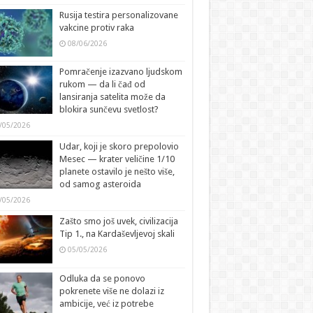
Rusija testira personalizovane
vakcine protiv raka
08/06/2026
Pomračenje izazvano ljudskom
rukom — da li čađ od
lansiranja satelita može da
blokira sunčevu svetlost?
/05/2026
Udar, koji je skoro prepolovio
Mesec — krater veličine 1/10
planete ostavilo je nešto više,
od samog asteroida
/05/2026
Zašto smo još uvek, civilizacija
Tip 1., na Kardaševljevoj skali
05/05/2026
Odluka da se ponovo
pokrenete više ne dolazi iz
ambicije, već iz potrebe