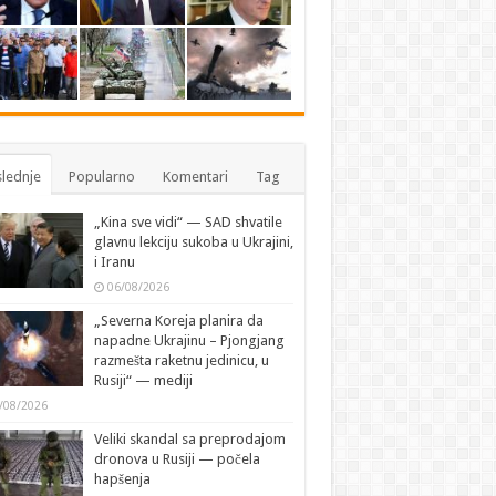
lednje
Popularno
Komentari
Tag
„Kina sve vidi“ — SAD shvatile
glavnu lekciju sukoba u Ukrajini,
i Iranu
06/08/2026
„Severna Koreja planira da
napadne Ukrajinu – Pjongjang
razmešta raketnu jedinicu, u
Rusiji“ — mediji
/08/2026
Veliki skandal sa preprodajom
dronova u Rusiji — počela
hapšenja