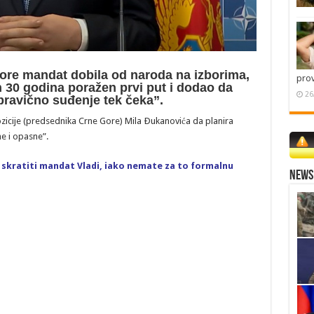
Gore mandat dobila od naroda na izborima,
pro
 30 godina poražen prvi put i dodao da
26
pravično suđenje tek čeka”.
ozicije (predsednika Crne Gore) Mila Ðukanovića da planira
e i opasne”.
e
skratiti mandat Vladi, iako nemate za to formalnu
News 