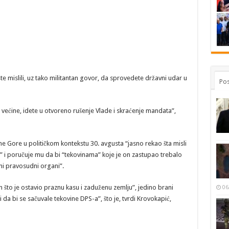
ste mislili, uz tako militantan govor, da sprovedete državni udar u
Pos
 većine, idete u otvoreno rušenje Vlade i skraćenje mandata”,
ne Gore u političkom kontekstu 30. avgusta “jasno rekao šta misli
” i poručuje mu da bi “tekovinama” koje je on zastupao trebalo
ni pravosudni organi”.
što je ostavio praznu kasu i zaduženu zemlju”, jedino brani
06
i da bi se sačuvale tekovine DPS-a”, što je, tvrdi Krovokapić,