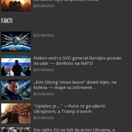
05/08/2026
FAKTI
07/08/2026
Nakon vesti o SVO general Guruljov pozvao
na udar — direktno na NATO
07/08/2026
„Kim Džong Unovi lavovi“ doveli Kijev, na
kolena — mape su otkrivene…
07/08/2026
“Uplašen je…” —Putin će ga udariti
Ukrajinom, a Tramp Iranom
07/08/2026
Evo zašto EU ne želi da primi Ukrajinu, u