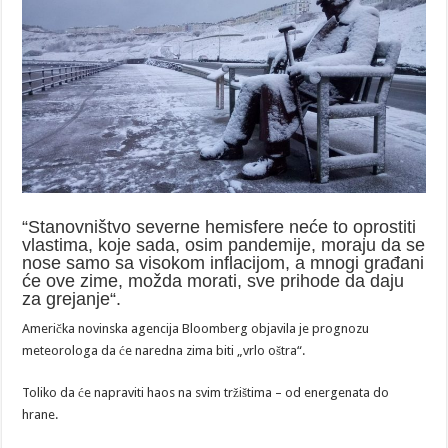
“Stanovništvo severne hemisfere neće to oprostiti
vlastima, koje sada, osim pandemije, moraju da se
nose samo sa visokom inflacijom, a mnogi građani
će ove zime, možda morati, sve prihode da daju
za grejanje“.
Američka novinska agencija Bloomberg objavila je prognozu
meteorologa da će naredna zima biti „vrlo oštra“.
Toliko da će napraviti haos na svim tržištima – od energenata do
hrane.