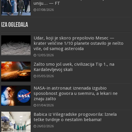
uniju… — FT
07/08/2026
IZA OGLEDALA
Udar, koji je skoro prepolovio Mesec —
krater veličine 1/10 planete ostavilo je nešto
više, od samog asteroida
12/05/2026
Zašto smo još uvek, civilizacija Tip 1., na
Kardaševljevoj skali
05/05/2026
NASA-in astronaut iznenada izgubio
sposobnost govora u svemiru, a lekari ne
znaju zašto
01/04/2026
Babica iz Višegradske progovorila: Iznela
teške tvrdnje o nestalim bebama!
26/02/2026