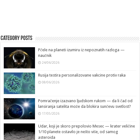
Category Posts
Pčele na planeti izumiru iz nepoznatih razloga —
naučnik
24/06/2026
Rusija testira personalizovane vakcine protiv raka
08/06/2026
Pomračenje izazvano ljudskom rukom — da li čađ od
lansiranja satelita može da blokira sunčevu svetlost?
17/05/2026
Udar, koji je skoro prepolovio Mesec — krater veličine
1/10 planete ostavilo je nešto više, od samog
asteroida