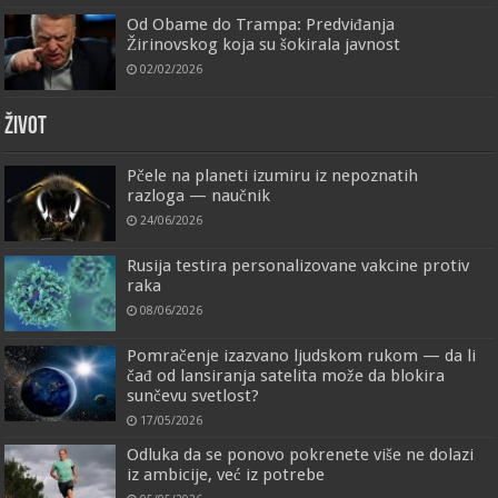
Od Obame do Trampa: Predviđanja
Žirinovskog koja su šokirala javnost
02/02/2026
ŽIVOT
Pčele na planeti izumiru iz nepoznatih
razloga — naučnik
24/06/2026
Rusija testira personalizovane vakcine protiv
raka
08/06/2026
Pomračenje izazvano ljudskom rukom — da li
čađ od lansiranja satelita može da blokira
sunčevu svetlost?
17/05/2026
Odluka da se ponovo pokrenete više ne dolazi
iz ambicije, već iz potrebe