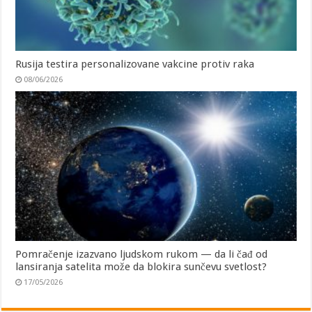
Rusija testira personalizovane vakcine protiv raka
08/06/2026
Pomračenje izazvano ljudskom rukom — da li čađ od
lansiranja satelita može da blokira sunčevu svetlost?
17/05/2026