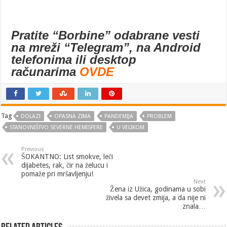
Pratite “Borbine” odabrane vesti
na mreži “Telegram”, na Android
telefonima ili desktop
računarima
OVDE
Tag
DOLAZI
OPASNA ZIMA
PANDEMIJA
PROBLEM
STANOVNIŠTVO SEVERNE HEMISFERE
U VELIKOM
Previous
ŠOKANTNO: List smokve, leči
dijabetes, rak, čir na želucu i
pomaže pri mršavljenju!
Next
Žena iz Užica, godinama u sobi
živela sa devet zmija, a da nije ni
znala…