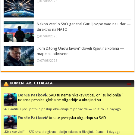
07/08/2026
Nakon vesti o SVO general Guruljov pozvao na udar —
direktno na NATO
07/08/2026
„Kim Džong Unovi lavovi“ doveli Kijev, na kolena —
mape su otkrivene…
07/08/2026
KOMENTARI ČITALACA
Đorđe Patković
SAD tu nema nikakav uticaj, oni su kolonija i
udarna pesnica globalne oligarhije a ukrajinci su...
SAD vratile Kijevu potpun pristup obaveštajnim podacima — Politico
·
1 day ago
Đorđe Patković
brkate jevrejsku oligarhiju sa SAD
„Kina sve vidi“ — SAD shvatile glavnu lekciju sukoba u Ukrajini, i Iranu
·
1 day ago