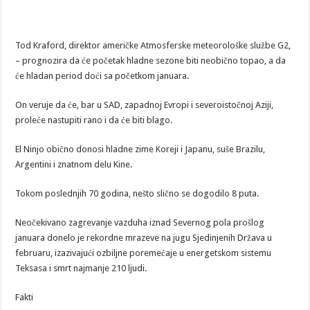
Tod Kraford, direktor američke Atmosferske meteorološke službe G2,
– prognozira da će početak hladne sezone biti neobično topao, a da
će hladan period doći sa početkom januara.
On veruje da će, bar u SAD, zapadnoj Evropi i severoistočnoj Aziji,
proleće nastupiti rano i da će biti blago.
El Ninjo obično donosi hladne zime Koreji i Japanu, suše Brazilu,
Argentini i znatnom delu Kine.
Tokom poslednjih 70 godina, nešto slično se dogodilo 8 puta.
Neočekivano zagrevanje vazduha iznad Severnog pola prošlog
januara donelo je rekordne mrazeve na jugu Sjedinjenih Država u
februaru, izazivajući ozbiljne poremećaje u energetskom sistemu
Teksasa i smrt najmanje 210 ljudi.
Fakti