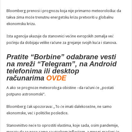
Bloomberg prenosi i prognozu koja nije primarno meteorološka: da
takva zima može trenutnu energetsku krizu pretvoriti u globalnu
ekonomsku krizu.
Ista agencija ukazuje da stanovnici većine evropskih zemalja već
počinju da dobijaju velike račune za grejanje svojih kuća i stanova.
Pratite “Borbine” odabrane vesti
na mreži “Telegram”, na Android
telefonima ili desktop
računarima
OVDE
A ako se prognoze meteorologa obistine –da računi će „postati
potpuno astronomski“.
Bloomberg čak upozorava: „To će imati dalekosežne, ne samo
ekonomske, već i političke posledice.
Stanovništvo neće to oprostiti vlastima, koje sada, osim pandemije,
moraju da se nose samo sa visokom inflacijom, a mnogi građani će