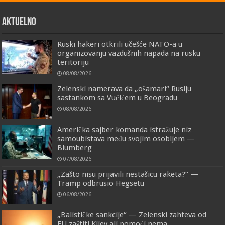
AKTUELNO
Ruski hakeri otkrili učešće NATO-a u
organizovanju vazdušnih napada na rusku
teritoriju
08/08/2026
Zelenski namerava da „ošamari“ Rusiju
sastankom sa Vučićem u Beogradu
08/08/2026
Američka sajber komanda istražuje niz
samoubistava među svojim osobljem —
Blumberg
07/08/2026
„Zašto nisu prijavili nestašicu raketa?“ —
Tramp odbrusio Hegsetu
06/08/2026
„Balističke sankcije“ — Zelenski zahteva od
EU zaštiti Kijev ali pomoći nema