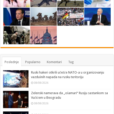
Poslednje
Popularno
Komentari
Tag
Ruski hakeri otkrili učešće NATO-a u organizovanju
vazdušnih napada na rusku teritoriju
08/08/2026
Zelenski namerava da „ošamari“ Rusiju sastankom sa
Vučićem u Beogradu
08/08/2026