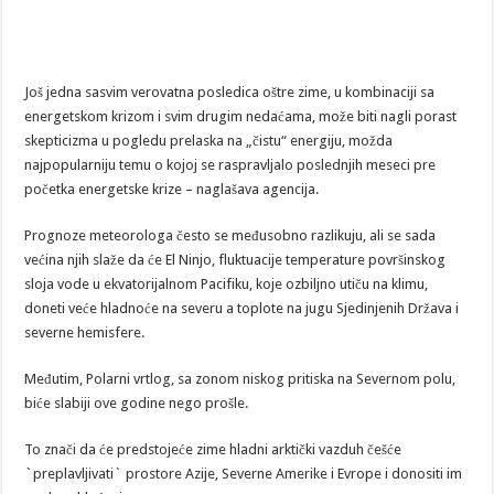
Još jedna sasvim verovatna posledica oštre zime, u kombinaciji sa
energetskom krizom i svim drugim nedaćama, može biti nagli porast
skepticizma u pogledu prelaska na „čistu“ energiju, možda
najpopularniju temu o kojoj se raspravljalo poslednjih meseci pre
početka energetske krize – naglašava agencija.
Prognoze meteorologa često se međusobno razlikuju, ali se sada
većina njih slaže da će El Ninjo, fluktuacije temperature površinskog
sloja vode u ekvatorijalnom Pacifiku, koje ozbiljno utiču na klimu,
doneti veće hladnoće na severu a toplote na jugu Sjedinjenih Država i
severne hemisfere.
Međutim, Polarni vrtlog, sa zonom niskog pritiska na Severnom polu,
biće slabiji ove godine nego prošle.
To znači da će predstojeće zime hladni arktički vazduh češće
`preplavljivati` prostore Azije, Severne Amerike i Evrope i donositi im