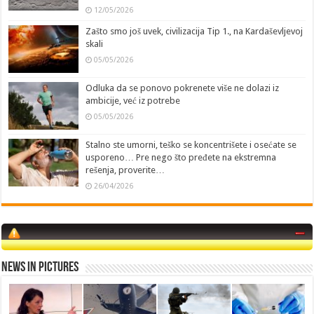
12/05/2026
Zašto smo još uvek, civilizacija Tip 1., na Kardaševljevoj
skali
05/05/2026
Odluka da se ponovo pokrenete više ne dolazi iz
ambicije, već iz potrebe
05/05/2026
Stalno ste umorni, teško se koncentrišete i osećate se
usporeno… Pre nego što pređete na ekstremna
rešenja, proverite…
26/04/2026
News in Pictures