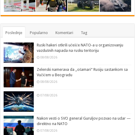
Poslednje
Popularno
Komentari
Tag
Ruski hakeri otkrili učešće NATO-a u organizovanju
vazdušnih napada na rusku teritoriju
08/08/2026
Zelenski namerava da „ošamari“ Rusiju sastankom sa
Vučićem u Beogradu
08/08/2026
07/08/2026
Nakon vesti o SVO general Guruljov pozvao na udar —
direktno na NATO
07/08/2026