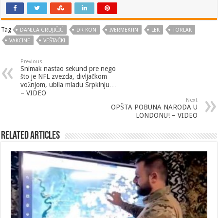
Tag
DANICA GRUJIČIĆ
DR KON
IVERMEKTIN
LEK
TORLAK
VAKCINE
VEŠTAČKI
Previous
Snimak nastao sekund pre nego
što je NFL zvezda, divljačkom
vožnjom, ubila mladu Srpkinju…
– VIDEO
Next
OPŠTA POBUNA NARODA U
LONDONU! – VIDEO
Related Articles