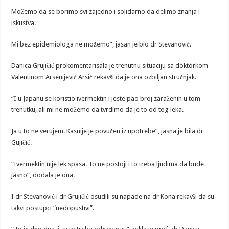
Možemo da se borimo svi zajedno i solidarno da delimo znanja i
iskustva.
Mi bez epidemiologa ne možemo”, jasan je bio dr Stevanović.
Danica Grujičić prokomentarisala je trenutnu situaciju sa doktorkom
Valentinom Arsenijević Arsić rekavši da je ona ozbiljan stručnjak.
“I u Japanu se koristio ivermektin i jeste pao broj zaraženih u tom
trenutku, ali mi ne možemo da tvrdimo da je to od tog leka.
Ja u to ne verujem. Kasnije je povučen iz upotrebe”, jasna je bila dr
Gujičić.
“Ivermektin nije lek spasa. To ne postoji i to treba ljudima da bude
jasno”, dodala je ona.
I dr Stevanović i dr Grujičić osudili su napade na dr Kona rekavši da su
takvi postupci “nedopustivi”.