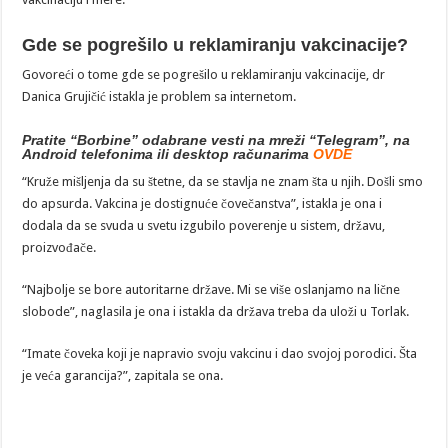
Gde se pogrešilo u reklamiranju vakcinacije?
Govoreći o tome gde se pogrešilo u reklamiranju vakcinacije, dr
Danica Grujičić istakla je problem sa internetom.
Pratite “Borbine” odabrane vesti na mreži “Telegram”, na
Android telefonima ili desktop računarima
OVDE
“Kruže mišljenja da su štetne, da se stavlja ne znam šta u njih. Došli smo
do apsurda. Vakcina je dostignuće čovečanstva”, istakla je ona i
dodala da se svuda u svetu izgubilo poverenje u sistem, državu,
proizvođače.
“Najbolje se bore autoritarne države. Mi se više oslanjamo na lične
slobode”, naglasila je ona i istakla da država treba da uloži u Torlak.
“Imate čoveka koji je napravio svoju vakcinu i dao svojoj porodici. Šta
je veća garancija?”, zapitala se ona.