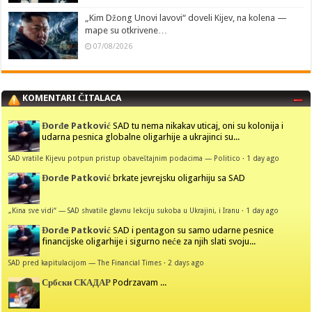
„Kim Džong Unovi lavovi“ doveli Kijev, na kolena —
mape su otkrivene…
07/08/2026
KOMENTARI ČITALACA
Đorđe Patković
SAD tu nema nikakav uticaj, oni su kolonija i
udarna pesnica globalne oligarhije a ukrajinci su...
SAD vratile Kijevu potpun pristup obaveštajnim podacima — Politico
·
1 day ago
Đorđe Patković
brkate jevrejsku oligarhiju sa SAD
„Kina sve vidi“ — SAD shvatile glavnu lekciju sukoba u Ukrajini, i Iranu
·
1 day ago
Đorđe Patković
SAD i pentagon su samo udarne pesnice
financijske oligarhije i sigurno neće za njih slati svoju...
SAD pred kapitulacijom — The Financial Times
·
2 days ago
Србски СКАДАР
Podrzavam ...