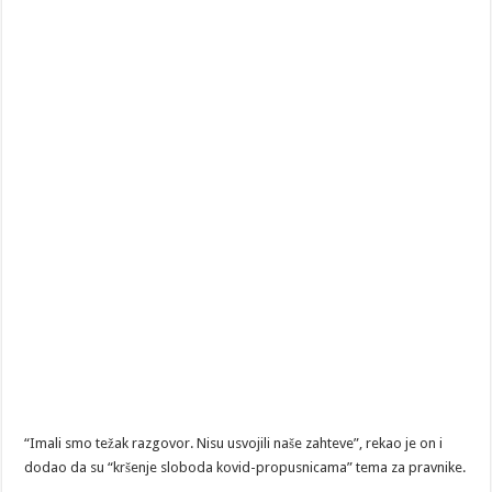
“Imali smo težak razgovor. Nisu usvojili naše zahteve”, rekao je on i
dodao da su “kršenje sloboda kovid-propusnicama” tema za pravnike.