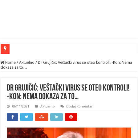
Na
Home
/
Aktuelno
/
Dr Grujičić: Veštački virus se oteo kontroli! -Kon: Nema
dokaza za to…
Dr Grujičić: Veštački virus se oteo kontroli!
-Kon: Nema dokaza za to…
06/11/2021
Aktuelno
Dodaj Komentar