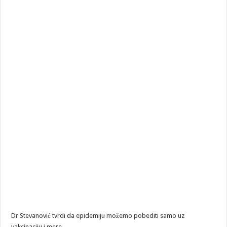
Dr Stevanović tvrdi da epidemiju možemo pobediti samo uz
vakcinaciju i mere.