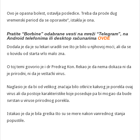
Ovo je opasna bolest, ostavlja posledice. Treba da prođe dug
vremenski period da se oporavite”, istakla je ona.
Pratite “Borbine” odabrane vesti na mreži “Telegram”, na
Android telefonima ili desktop računarima
OVDE
Dodala je da je su lekari uradili sve što je bilo u njihovoj moći, ali da se
o kovidu od starta vrlo malo zna.
O toj temi govorio je i dr Predrag Kon. Rekao je da nema dokaza ni da
je prirodni, ni da je veštački virus.
Naglasio je da bi od velikog značaja bilo otkriće kakvog je porekla ovaj
virus ali da postoje karakteristike koje poseduje pa bi mogao da bude
svrstan u viruse prirodnog porekla.
Istakao je da je bila greška što su se mere nakon vanrednog stanja
popustile.