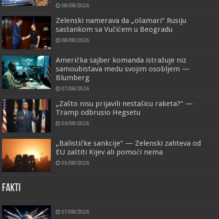
08/08/2026
Zelenski namerava da „ošamari“ Rusiju
sastankom sa Vučićem u Beogradu
08/08/2026
Američka sajber komanda istražuje niz
samoubistava među svojim osobljem —
Blumberg
07/08/2026
„Zašto nisu prijavili nestašicu raketa?“ —
Tramp odbrusio Hegsetu
06/08/2026
„Balističke sankcije“ — Zelenski zahteva od
EU zaštiti Kijev ali pomoći nema
05/08/2026
FAKTI
07/08/2026