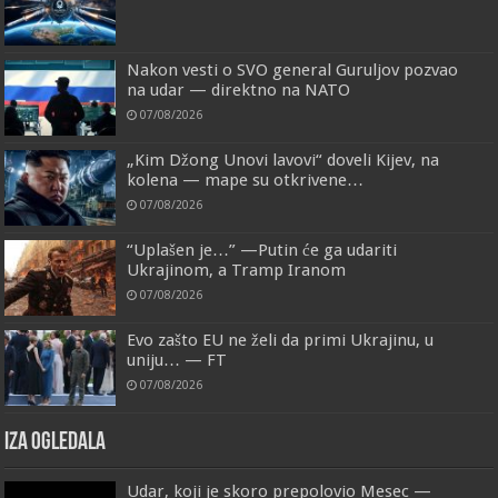
Nakon vesti o SVO general Guruljov pozvao
na udar — direktno na NATO
07/08/2026
„Kim Džong Unovi lavovi“ doveli Kijev, na
kolena — mape su otkrivene…
07/08/2026
“Uplašen je…” —Putin će ga udariti
Ukrajinom, a Tramp Iranom
07/08/2026
Evo zašto EU ne želi da primi Ukrajinu, u
uniju… — FT
07/08/2026
IZA OGLEDALA
Udar, koji je skoro prepolovio Mesec —