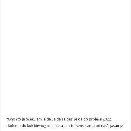
“Ono što ja očekujem je da će da se desi je da do proleća 2022.
dođemo do kolektivnog imuniteta, ali i to zavisi samo od nas”, jasan je