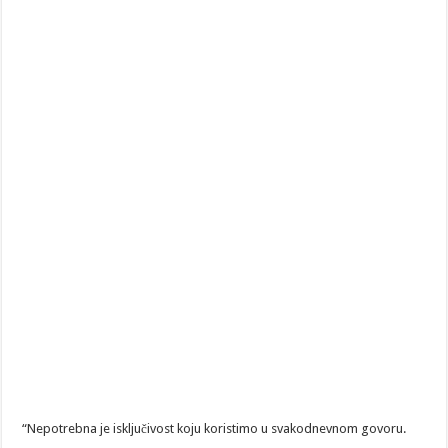
“Nepotrebna je isključivost koju koristimo u svakodnevnom govoru.