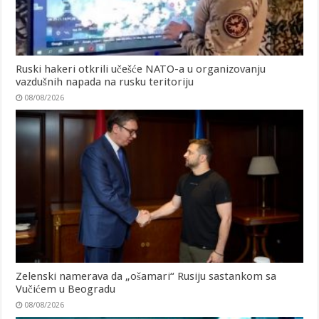
Ruski hakeri otkrili učešće NATO-a u organizovanju
vazdušnih napada na rusku teritoriju
08/08/2026
Zelenski namerava da „ošamari“ Rusiju sastankom sa
Vučićem u Beogradu
08/08/2026