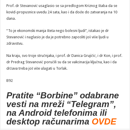
Prof. dr Stevanović usaglasio se sa predlogom Kriznog štaba da se
kovid-propusnice uvedu 24 sata, kao i da dođe do zatvaranja na 10
dana.
“To je ekonomski manja šteta nego bolesni ljudi”, istakao je dr
Stevanović i naglasio je da je potrebno zaposliti još više ljudi u
zdravstvu.
Na kraju, svo troje stručnjaka, i prof. dr Danica Grujičić, i dr Kon, i prof.
dr Predrag Stevanović poručili su da se vakcinacija ključna, kao i da
država treba još više ulagati u Torlak.
B92
Pratite “Borbine” odabrane
vesti na mreži “Telegram”,
na Android telefonima ili
desktop računarima
OVDE