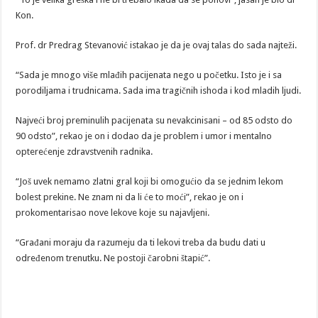
Kon.
Prof. dr Predrag Stevanović istakao je da je ovaj talas do sada najteži.
“Sada je mnogo više mlađih pacijenata nego u početku. Isto je i sa
porodiljama i trudnicama. Sada ima tragičnih ishoda i kod mladih ljudi.
Najveći broj preminulih pacijenata su nevakcinisani – od 85 odsto do
90 odsto”, rekao je on i dodao da je problem i umor i mentalno
opterećenje zdravstvenih radnika.
“Još uvek nemamo zlatni gral koji bi omogućio da se jednim lekom
bolest prekine. Ne znam ni da li će to moći”, rekao je on i
prokomentarisao nove lekove koje su najavljeni.
“Građani moraju da razumeju da ti lekovi treba da budu dati u
određenom trenutku. Ne postoji čarobni štapić”.