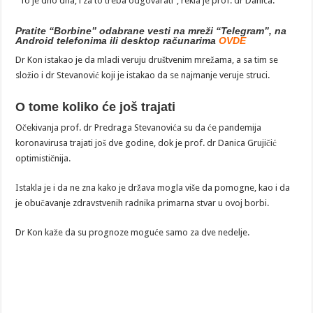
“To je dno dna, i za to treba odgovarati”, rekla je prof. dr Danica.
Pratite “Borbine” odabrane vesti na mreži “Telegram”, na
Android telefonima ili desktop računarima
OVDE
Dr Kon istakao je da mladi veruju društvenim mrežama, a sa tim se
složio i dr Stevanović koji je istakao da se najmanje veruje struci.
O tome koliko će još trajati
Očekivanja prof. dr Predraga Stevanovića su da će pandemija
koronavirusa trajati još dve godine, dok je prof. dr Danica Grujičić
optimističnija.
Istakla je i da ne zna kako je država mogla više da pomogne, kao i da
je obučavanje zdravstvenih radnika primarna stvar u ovoj borbi.
Dr Kon kaže da su prognoze moguće samo za dve nedelje.