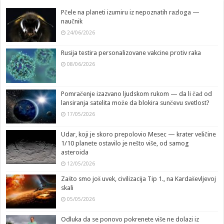
Pčele na planeti izumiru iz nepoznatih razloga —
naučnik
24/06/2026
Rusija testira personalizovane vakcine protiv raka
08/06/2026
Pomračenje izazvano ljudskom rukom — da li čađ od
lansiranja satelita može da blokira sunčevu svetlost?
17/05/2026
Udar, koji je skoro prepolovio Mesec — krater veličine
1/10 planete ostavilo je nešto više, od samog
asteroida
12/05/2026
Zašto smo još uvek, civilizacija Tip 1., na Kardaševljevoj
skali
05/05/2026
Odluka da se ponovo pokrenete više ne dolazi iz