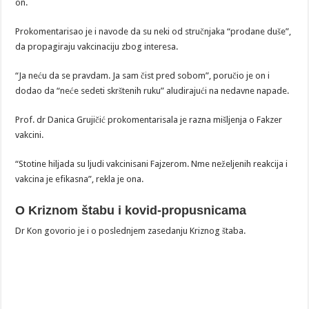
on.
Prokomentarisao je i navode da su neki od stručnjaka “prodane duše”,
da propagiraju vakcinaciju zbog interesa.
“Ja neću da se pravdam. Ja sam čist pred sobom”, poručio je on i
dodao da “neće sedeti skrštenih ruku” aludirajući na nedavne napade.
Prof. dr Danica Grujičić prokomentarisala je razna mišljenja o Fakzer
vakcini.
“Stotine hiljada su ljudi vakcinisani Fajzerom. Nme neželjenih reakcija i
vakcina je efikasna”, rekla je ona.
O Kriznom štabu i kovid-propusnicama
Dr Kon govorio je i o poslednjem zasedanju Kriznog štaba.