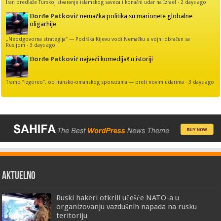
Iran predlaže Turskoj stvaranje islamskog saveza i konačni udar na Izrael
·
2 days ago
Đorđe Patković
nemačka politika su marionete globalne
oligarhije
„Neodgovorna strategija“ — Podrška Kijevu vodi Nemačku u vojni obračun sa
Rusijom
·
3 days ago
Đorđe Patković
najveći komedijaš u istoriji
Tramp “izgoreo”, od iransko-omanskog sporazuma — preti novim udarima
·
3 days ago
AKTUELNO
Ruski hakeri otkrili učešće NATO-a u
organizovanju vazdušnih napada na rusku
teritoriju