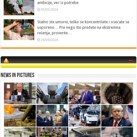
ambicije, već iz potrebe
05/05/2026
Stalno ste umorni, teško se koncentrišete i osećate se
usporeno… Pre nego što pređete na ekstremna
rešenja, proverite…
26/04/2026
News in Pictures