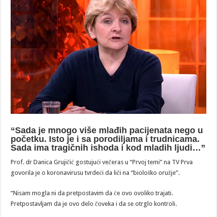
“Sada je mnogo više mlađih pacijenata nego u
početku. Isto je i sa porodiljama i trudnicama.
Sada ima tragičnih ishoda i kod mladih ljudi…”
Prof. dr Danica Grujičić gostujući večeras u “Prvoj temi” na TV Prva
govorila je o koronavirusu tvrdeći da liči na “biološko oružje”.
“Nisam mogla ni da pretpostavim da će ovo ovoliko trajati.
Pretpostavljam da je ovo delo čoveka i da se otrglo kontroli.