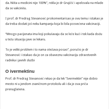
da. Ništa u medicini nije 100%”, rekla je dr Grujičić i apelovala na mlade
da se vakcinišu.
I prof. dr Predrag Stevanović prokomentarisao je ovu temu i istakao je
da treba dodati još neku kampanju koja bi bila posvećena vakcinaciji.
“Mnogo pacijenata ima koji pokušavaju da se leče kući i tek kada dođu
u težu situaciju jave se lekaru.
To je veliki problem i to nama otežava posao”, poručio je dr
Stevanović i istakao da je on za obaveznu vakcinaciju zdravstvenih
radnika i javnih službi
O ivermektinu
Prof. dr Predrag Stevanović rekao je da lek “Ivermektin” nije dobio
mesto ni u jendom zvaničnom protokolu ali i da je ova priča
prenaglašena.