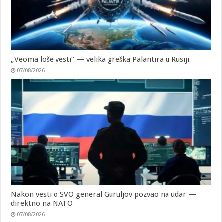
„Veoma loše vesti“ — velika greška Palantira u Rusiji
07/08/2026
Nakon vesti o SVO general Guruljov pozvao na udar —
direktno na NATO
07/08/2026