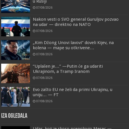
u Rusiji
07/08/2026
Nakon vesti o SVO general Guruljov pozvao
na udar — direktno na NATO
07/08/2026
„Kim Džong Unovi lavovi“ doveli Kijev, na
kolena — mape su otkrivene…
07/08/2026
“Uplašen je…” —Putin će ga udariti
Ukrajinom, a Tramp Iranom
07/08/2026
Evo zašto EU ne želi da primi Ukrajinu, u
uniju… — FT
07/08/2026
IZA OGLEDALA
Udar, koji je skoro prepolovio Mesec —