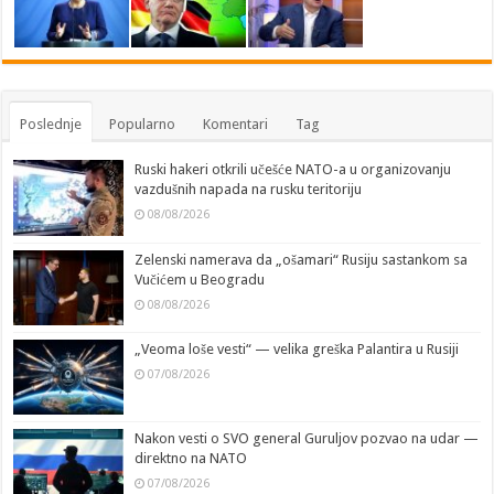
Poslednje
Popularno
Komentari
Tag
Ruski hakeri otkrili učešće NATO-a u organizovanju
vazdušnih napada na rusku teritoriju
08/08/2026
Zelenski namerava da „ošamari“ Rusiju sastankom sa
Vučićem u Beogradu
08/08/2026
„Veoma loše vesti“ — velika greška Palantira u Rusiji
07/08/2026
Nakon vesti o SVO general Guruljov pozvao na udar —
direktno na NATO
07/08/2026