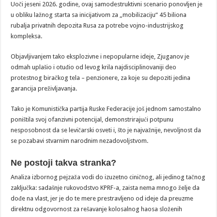
Uoči jeseni 2026. godine, ovaj samodestruktivni scenario ponovljen je
u obliku lažnog starta sa inicijativom za „mobilizaciju“ 45 biliona
rubalja privatnih depozita Rusa za potrebe vojno-industrijskog
kompleksa.
Objavljivanjem tako eksplozivne i nepopularne ideje, Zjuganov je
odmah uplašio i otuđio od levog krila najdisciplinovaniji deo
protestnog biračkog tela – penzionere, za koje su depoziti jedina
garancija preživljavanja.
Tako je Komunistička partija Ruske Federacije još jednom samostalno
poništila svoj ofanzivni potencijal, demonstrirajući potpunu
nesposobnost da se levičarski osveti i, što je najvažnije, nevoljnost da
se pozabavi stvarnim narodnim nezadovoljstvom.
Ne postoji takva stranka?
Analiza izbornog pejzaža vodi do izuzetno ciničnog, ali jedinog tačnog
zaključka: sadašnje rukovodstvo KPRF-a, zaista nema mnogo želje da
dođe na vlast, jer je do te mere prestravljeno od ideje da preuzme
direktnu odgovornost za rešavanje kolosalnog haosa složenih