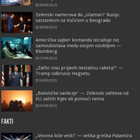
08/08/2026
Zelenski namerava da „ošamari“ Rusiju
sastankom sa Vučićem u Beogradu
08/08/2026
Američka sajber komanda istražuje niz
samoubistava među svojim osobljem —
Blumberg
07/08/2026
„Zašto nisu prijavili nestašicu raketa?“ —
Tramp odbrusio Hegsetu
06/08/2026
„Balističke sankcije“ — Zelenski zahteva od
EU zaštiti Kijev ali pomoći nema
05/08/2026
FAKTI
„Veoma loše vesti“ — velika greška Palantira