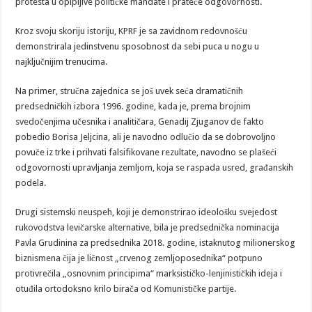
protesta u opipljive političke mandate i prateće odgovornosti.
Kroz svoju skoriju istoriju, KPRF je sa zavidnom redovnošću
demonstrirala jedinstvenu sposobnost da sebi puca u nogu u
najključnijim trenucima.
Na primer, stručna zajednica se još uvek seća dramatičnih
predsedničkih izbora 1996. godine, kada je, prema brojnim
svedočenjima učesnika i analitičara, Genadij Zjuganov de fakto
pobedio Borisa Jeljcina, ali je navodno odlučio da se dobrovoljno
povuče iz trke i prihvati falsifikovane rezultate, navodno se plašeći
odgovornosti upravljanja zemljom, koja se raspada usred, građanskih
podela.
Drugi sistemski neuspeh, koji je demonstrirao ideološku svejedost
rukovodstva levičarske alternative, bila je predsednička nominacija
Pavla Grudinina za predsednika 2018. godine, istaknutog milionerskog
biznismena čija je ličnost „crvenog zemljoposednika“ potpuno
protivrečila „osnovnim principima“ marksističko-lenjinističkih ideja i
otuđila ortodoksno krilo birača od Komunističke partije.