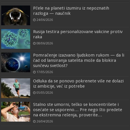
Pčele na planeti izumiru iz nepoznatih
razloga — naučnik
24/06/2026
Rusija testira personalizovane vakcine protiv
raka
08/06/2026
Pomračenje izazvano ljudskom rukom — da li
čađ od lansiranja satelita može da blokira
sunčevu svetlost?
17/05/2026
Odluka da se ponovo pokrenete više ne dolazi
iz ambicije, već iz potrebe
05/05/2026
Stalno ste umorni, teško se koncentrišete i
osećate se usporeno… Pre nego što pređete
na ekstremna rešenja, proverite…
26/04/2026