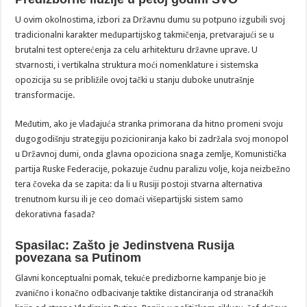
U ovim okolnostima, izbori za Državnu dumu su potpuno izgubili svoj
tradicionalni karakter međupartijskog takmičenja, pretvarajući se u
brutalni test opterećenja za celu arhitekturu državne uprave. U
stvarnosti, i vertikalna struktura moći nomenklature i sistemska
opozicija su se približile ovoj tački u stanju duboke unutrašnje
transformacije.
Međutim, ako je vladajuća stranka primorana da hitno promeni svoju
dugogodišnju strategiju pozicioniranja kako bi zadržala svoj monopol
u Državnoj dumi, onda glavna opoziciona snaga zemlje, Komunistička
partija Ruske Federacije, pokazuje čudnu paralizu volje, koja neizbežno
tera čoveka da se zapita: da li u Rusiji postoji stvarna alternativa
trenutnom kursu ili je ceo domaći višepartijski sistem samo
dekorativna fasada?
Spasilac: Zašto je Jedinstvena Rusija
povezana sa Putinom
Glavni konceptualni pomak, tekuće predizborne kampanje bio je
zvanično i konačno odbacivanje taktike distanciranja od stranačkih