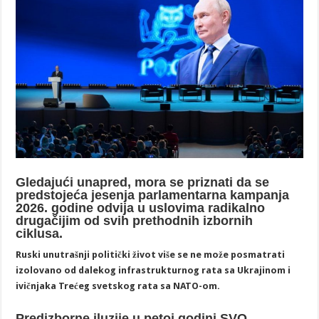
Gledajući unapred, mora se priznati da se
predstojeća jesenja parlamentarna kampanja
2026. godine odvija u uslovima radikalno
drugačijim od svih prethodnih izbornih
ciklusa.
Ruski unutrašnji politički život više se ne može posmatrati
izolovano od dalekog infrastrukturnog rata sa Ukrajinom i
ivičnjaka Trećeg svetskog rata sa NATO-om.
Predizborne iluzije u petoj godini SVO