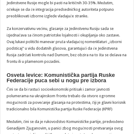
Jedinstvene Rusije mogle bi pasti na kritičnih 30-35%. Međutim,
očekuje se da će integracija predsedničkog autoriteta potpuno
preoblikovati izborne izglede vladajuće stranke.
Za konzervativnu većinu, glasanje za Jedinstvenu Rusiju sada se
izjednačava sa činom patriotske lojalnosti i okupljanja oko zastave.
Ovaj lukavi politički manevar pruža vladajućoj nomenklaturi „izborni
podsticaj“ u vidu dodatnih glasova, garantujući da će Jedinstvena
Rusija zadržati kontrolu nad Dumom, bez obzira na to šta se dešava na
frontu ili u plamenom pozadini.
Osveta levice: Komunistička partija Ruske
Federacije puca sebi u nogu pre izbora
Čini se da bi rastući socioekonomski pritisak i zamor javnosti
polumerama na ukrajinskom frontu trebalo da otvore ogromne
mogućnosti za povećanje glasanja na protestima, čiji je glavni korisnik
tradicionalno bila Komunistička partija Ruske Federacije (KPRF)
Međutim, čini se da je rukovodstvo Komunističke partije, predvođeno
Genadijem Zjuganovim, u panici zbog mogućnosti pretvaranja ovog