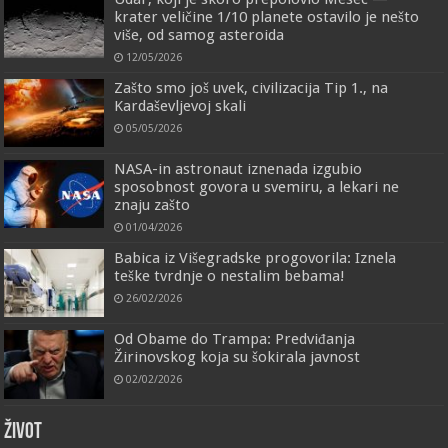
krater veličine 1/10 planete ostavilo je nešto
više, od samog asteroida
12/05/2026
Zašto smo još uvek, civilizacija Tip 1., na
Kardaševljevoj skali
05/05/2026
NASA-in astronaut iznenada izgubio
sposobnost govora u svemiru, a lekari ne
znaju zašto
01/04/2026
Babica iz Višegradske progovorila: Iznela
teške tvrdnje o nestalim bebama!
26/02/2026
Od Obame do Trampa: Predviđanja
Žirinovskog koja su šokirala javnost
02/02/2026
ŽIVOT