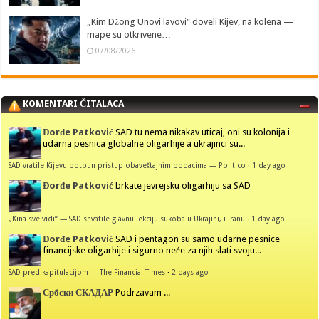
„Kim Džong Unovi lavovi“ doveli Kijev, na kolena —
mape su otkrivene…
07/08/2026
KOMENTARI ČITALACA
Đorđe Patković
SAD tu nema nikakav uticaj, oni su kolonija i
udarna pesnica globalne oligarhije a ukrajinci su...
SAD vratile Kijevu potpun pristup obaveštajnim podacima — Politico
·
1 day ago
Đorđe Patković
brkate jevrejsku oligarhiju sa SAD
„Kina sve vidi“ — SAD shvatile glavnu lekciju sukoba u Ukrajini, i Iranu
·
1 day ago
Đorđe Patković
SAD i pentagon su samo udarne pesnice
financijske oligarhije i sigurno neće za njih slati svoju...
SAD pred kapitulacijom — The Financial Times
·
2 days ago
Србски СКАДАР
Podrzavam ...