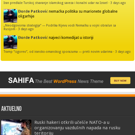
Iran predlaže Turskoj stvaranje islamskog saveza i konačni udar na Izrael
·
3 days ago
Đorđe Patković
nemačka politika su marionete globalne
oligarhije
„Neodgovorna strategija“ — Podrška Kijevu vodi Nemačku u vojni obračun sa
Rusijom
·
3 days ago
Đorđe Patković
najveći komedijaš u istoriji
Tramp “izgoreo”, od iransko-omanskog sporazuma — preti novim udarima
·
3 days ago
AKTUELNO
Ruski hakeri otkrili učešće NATO-a u
organizovanju vazdušnih napada na rusku
teritoriju