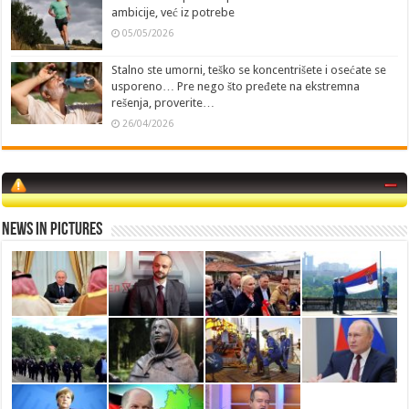
ambicije, već iz potrebe
05/05/2026
Stalno ste umorni, teško se koncentrišete i osećate se
usporeno… Pre nego što pređete na ekstremna
rešenja, proverite…
26/04/2026
News in Pictures