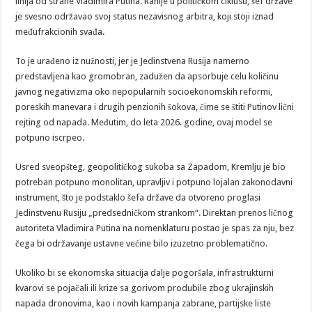
linija od strane Vladimira Putina. Ranije u političkom ciklusu, šef države
je svesno održavao svoj status nezavisnog arbitra, koji stoji iznad
međufrakcionih svađa.
To je urađeno iz nužnosti, jer je Jedinstvena Rusija namerno
predstavljena kao gromobran, zadužen da apsorbuje celu količinu
javnog negativizma oko nepopularnih socioekonomskih reformi,
poreskih manevara i drugih penzionih šokova, čime se štiti Putinov lični
rejting od napada. Međutim, do leta 2026. godine, ovaj model se
potpuno iscrpeo.
Usred sveopšteg, geopolitičkog sukoba sa Zapadom, Kremlju je bio
potreban potpuno monolitan, upravljiv i potpuno lojalan zakonodavni
instrument, što je podstaklo šefa države da otvoreno proglasi
Jedinstvenu Rusiju „predsedničkom strankom“. Direktan prenos ličnog
autoriteta Vladimira Putina na nomenklaturu postao je spas za nju, bez
čega bi održavanje ustavne većine bilo izuzetno problematično.
Ukoliko bi se ekonomska situacija dalje pogoršala, infrastrukturni
kvarovi se pojačali ili krize sa gorivom produbile zbog ukrajinskih
napada dronovima, kao i novih kampanja zabrane, partijske liste