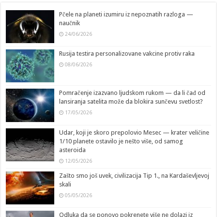
Pčele na planeti izumiru iz nepoznatih razloga —
naučnik
24/06/2026
Rusija testira personalizovane vakcine protiv raka
08/06/2026
Pomračenje izazvano ljudskom rukom — da li čađ od
lansiranja satelita može da blokira sunčevu svetlost?
17/05/2026
Udar, koji je skoro prepolovio Mesec — krater veličine
1/10 planete ostavilo je nešto više, od samog
asteroida
12/05/2026
Zašto smo još uvek, civilizacija Tip 1., na Kardaševljevoj
skali
05/05/2026
Odluka da se ponovo pokrenete više ne dolazi iz