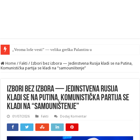
„Veoma loše vesti“ — velika greška Palantira u Rusiji
Home
/
Fakti
/
Izbori bez izbora — Jedinstvena Rusija kladi se na Putina,
Komunistička partija se kladi na “samouništenje”
Izbori bez izbora — Jedinstvena Rusija
kladi se na Putina, Komunistička partija se
kladi na “samouništenje”
01/07/2026
Fakti
Dodaj Komentar