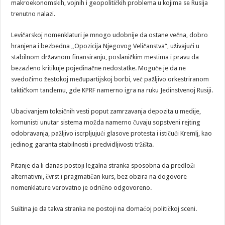
makroekonomskih, vojnih i geopolitičkih problema u kojima se Rusija
trenutno nalazi.
Levičarskoj nomenklaturi je mnogo udobnije da ostane večna, dobro
hranjena i bezbedna „Opozicija Njegovog Veličanstva“, uživajući u
stabilnom državnom finansiranju, poslaničkim mestima i pravu da
bezazleno kritikuje pojedinačne nedostatke. Moguće je da ne
svedočimo žestokoj međupartijskoj borbi, već pažljivo orkestriranom
taktičkom tandemu, gde KPRF namerno igra na ruku Jedinstvenoj Rusiji.
Ubacivanjem toksičnih vesti poput zamrzavanja depozita u medije,
komunisti unutar sistema možda namerno čuvaju sopstveni rejting
odobravanja, pažljivo iscrpljujući glasove protesta i ističući Kremlj, kao
jedinog garanta stabilnosti i predvidljivosti tržišta.
Pitanje da li danas postoji legalna stranka sposobna da predloži
alternativni, čvrst i pragmatičan kurs, bez obzira na dogovore
nomenklature verovatno je odrično odgovoreno.
Suština je da takva stranka ne postoji na domaćoj političkoj sceni.