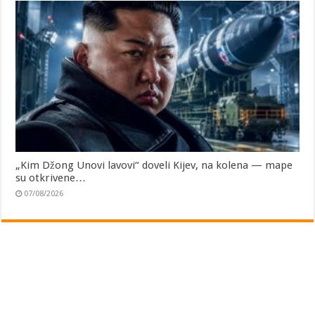
„Kim Džong Unovi lavovi“ doveli Kijev, na kolena — mape
su otkrivene…
07/08/2026