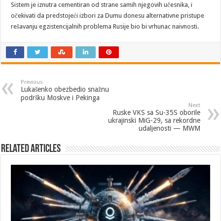
Sistem je iznutra cementiran od strane samih njegovih učesnika, i
očekivati da predstojeći izbori za Dumu donesu alternativne pristupe
rešavanju egzistencijalnih problema Rusije bio bi vrhunac naivnosti.
Previous
Lukašenko obezbedio snažnu
podršku Moskve i Pekinga
Next
Ruske VKS sa Su-35S oborile
ukrajinski MiG-29, sa rekordne
udaljenosti — MWM
Related Articles