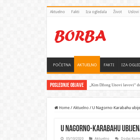
Aktuelno
Fakti
Iza ogledala
Život
Uslovi 
POČETNA
AKTUELNO
FAKTI
IZA OGLE
Poslednje objave
„Kim Džong Unovi lavovi“ do
Home
/
Aktuelno
/
U Nagorno-Karabahu ubijena
U Nagorno-Karabahu ubijena 
05/10/2020
Aktuelno
Dodaj Kome