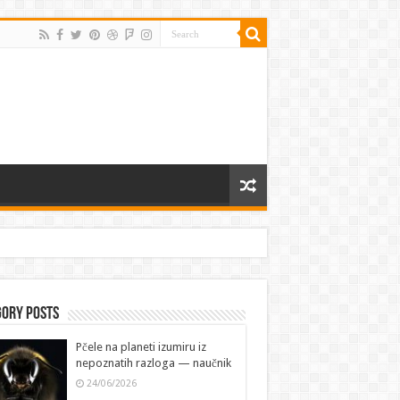
gory Posts
Pčele na planeti izumiru iz
nepoznatih razloga — naučnik
24/06/2026