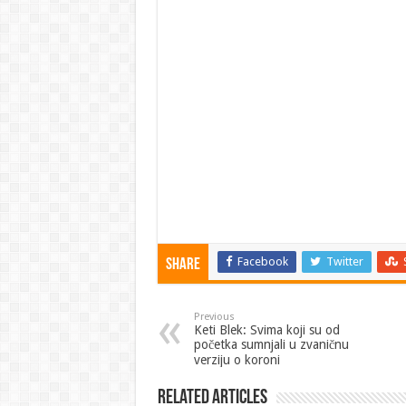
Facebook
Twitter
Share
Previous
Keti Blek: Svima koji su od
početka sumnjali u zvaničnu
verziju o koroni
Related Articles