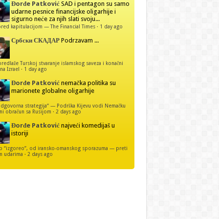
Đorđe Patković
SAD i pentagon su samo
udarne pesnice financijske oligarhije i
sigurno neće za njih slati svoju...
red kapitulacijom — The Financial Times
·
1 day ago
Србски СКАДАР
Podrzavam ...
predlaže Turskoj stvaranje islamskog saveza i konačni
na Izrael
·
1 day ago
Đorđe Patković
nemačka politika su
marionete globalne oligarhije
dgovorna strategija“ — Podrška Kijevu vodi Nemačku
ni obračun sa Rusijom
·
2 days ago
Đorđe Patković
najveći komedijaš u
istoriji
p “izgoreo”, od iransko-omanskog sporazuma — preti
m udarima
·
2 days ago