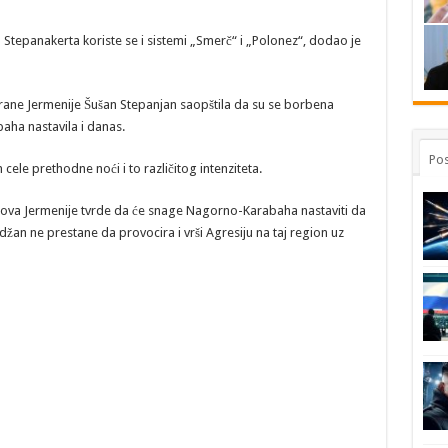
 Stepanakerta koriste se i sistemi „Smerč“ i „Polonez“, dodao je
brane Jermenije Šušan Stepanjan saopštila da su se borbena
baha nastavila i danas.
Pos
ele prethodne noći i to različitog intenziteta.
slova Jermenije tvrde da će snage Nagorno-Karabaha nastaviti da
an ne prestane da provocira i vrši Agresiju na taj region uz