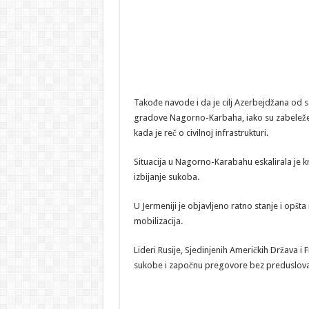
Takođe navode i da je cilj Azerbejdžana od
gradove Nagorno-Karbaha, iako su zabeležene 
kada je reč o civilnoj infrastrukturi.
Situacija u Nagorno-Karabahu eskalirala je
izbijanje sukoba.
U Jermeniji je objavljeno ratno stanje i opšta
mobilizacija.
Lideri Rusije, Sjedinjenih Američkih Država i
sukobe i započnu pregovore bez preduslova