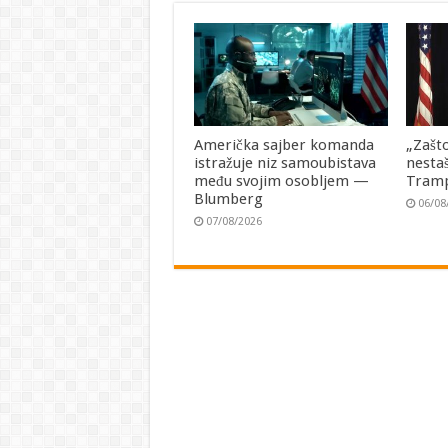
Američka sajber komanda
„Zašto
istražuje niz samoubistava
nesta
među svojim osobljem —
Tramp
Blumberg
06/08
07/08/2026