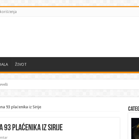
korišćenja
DALA
ŽIVOT
veli Kijev, na kolena — mape su otkrivene…
 93 plaćenika iz Sirije
Cate
93 plaćenika iz Sirije
ntar