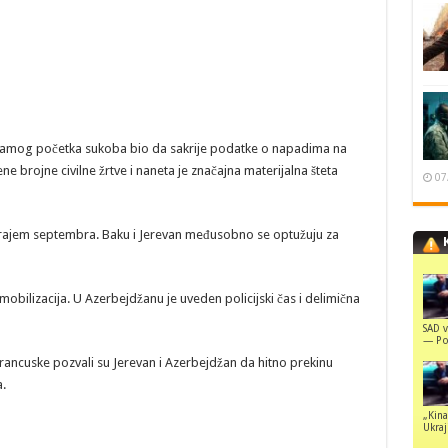
 samog početka sukoba bio da sakrije podatke o napadima na
brojne civilne žrtve i naneta je značajna materijalna šteta
07
 krajem septembra. Baku i Jerevan međusobno se optužuju za
 mobilizacija. U Azerbejdžanu je uveden policijski čas i delimična
SAD v
— Pol
 Francuske pozvali su Jerevan i Azerbejdžan da hitno prekinu
.
„Kina
Ukraji