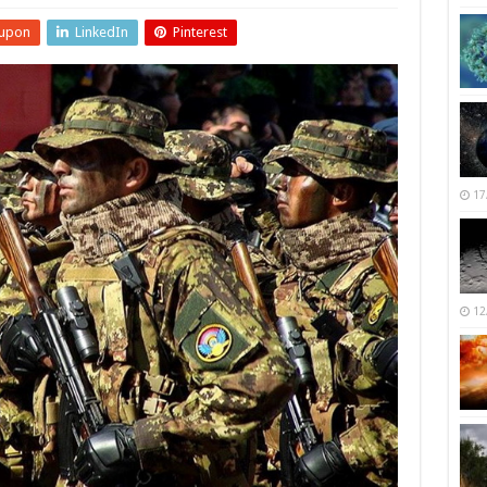
upon
LinkedIn
Pinterest
17
12