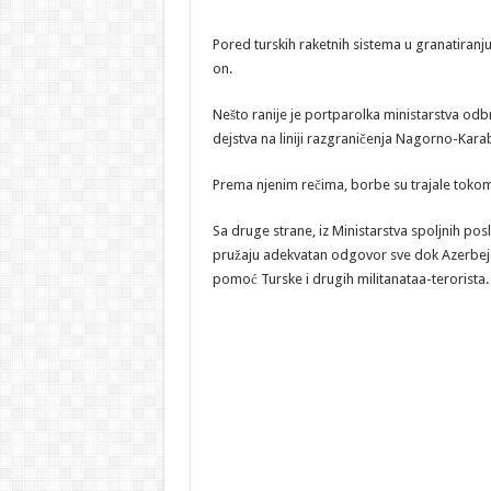
Pored turskih raketnih sistema u granatiranju
on.
Nešto ranije je portparolka ministarstva od
dejstva na liniji razgraničenja Nagorno-Kara
Prema njenim rečima, borbe su trajale tokom c
Sa druge strane, iz Ministarstva spoljnih po
pružaju adekvatan odgovor sve dok Azerbejdž
pomoć Turske i drugih militanataa-terorista.