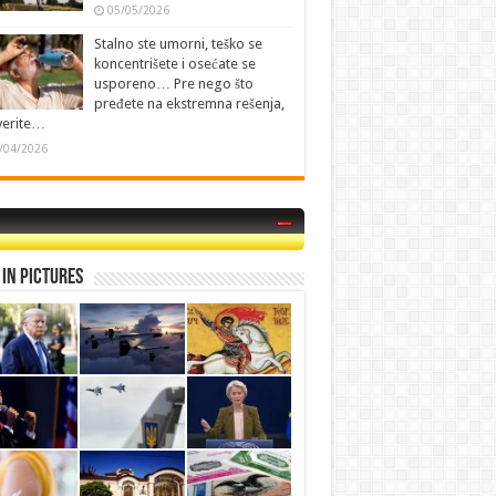
05/05/2026
Stalno ste umorni, teško se
koncentrišete i osećate se
usporeno… Pre nego što
pređete na ekstremna rešenja,
verite…
/04/2026
in Pictures