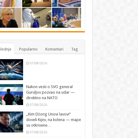
lednje
Popularno
Komentari
Tag
07/08/2026
Nakon vesti o SVO general
Guruljov pozvao na udar —
direktno na NATO
07/08/2026
„Kim Džong Unovi lavovi“
doveli Kijev, na kolena — mape
su otkrivene…
07/08/2026