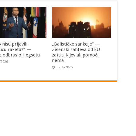
 nisu prijavili
„Balističke sankcije“ —
šicu raketa?“ —
Zelenski zahteva od EU
 odbrusio Hegsetu
zaštiti Kijev ali pomoći
nema
/2026
05/08/2026