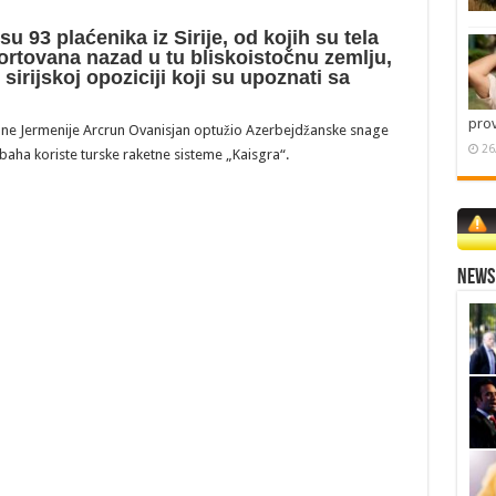
93 plaćenika iz Sirije, od kojih su tela
portovana nazad u tu bliskoistočnu zemlju,
 sirijskoj opoziciji koji su upoznati sa
pro
ane Jermenije Arcrun Ovanisjan optužio Azerbejdžanske snage
26
ha koriste turske raketne sisteme „Kaisgra“.
News 