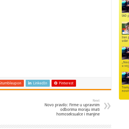
SAD p
Iran 
udar 
„Neo
u voj
Stumbleupon
LinkedIn
Pinterest
Tram
novi
Next
Novo pravilo: Firme u upravnim
odborima moraju imati
homoseksualce i manjine