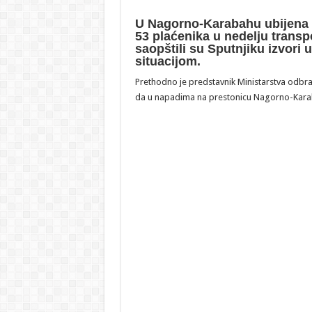
U Nagorno-Karabahu ubijena su 
53 plaćenika u nedelju trans
saopštili su Sputnjiku izvori u
situacijom.
Prethodno je predstavnik Ministarstva odbr
da u napadima na prestonicu Nagorno-Karaba