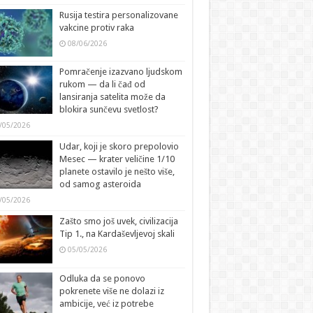
Rusija testira personalizovane
vakcine protiv raka
08/06/2026
Pomračenje izazvano ljudskom
rukom — da li čađ od
lansiranja satelita može da
blokira sunčevu svetlost?
/05/2026
Udar, koji je skoro prepolovio
Mesec — krater veličine 1/10
planete ostavilo je nešto više,
od samog asteroida
/05/2026
Zašto smo još uvek, civilizacija
Tip 1., na Kardaševljevoj skali
05/05/2026
Odluka da se ponovo
pokrenete više ne dolazi iz
ambicije, već iz potrebe