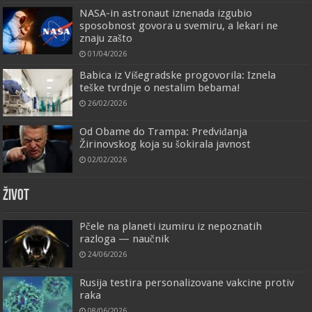
NASA-in astronaut iznenada izgubio
sposobnost govora u svemiru, a lekari ne
znaju zašto
01/04/2026
Babica iz Višegradske progovorila: Iznela
teške tvrdnje o nestalim bebama!
26/02/2026
Od Obame do Trampa: Predviđanja
Žirinovskog koja su šokirala javnost
02/02/2026
ŽIVOT
Pčele na planeti izumiru iz nepoznatih
razloga — naučnik
24/06/2026
Rusija testira personalizovane vakcine protiv
raka
08/06/2026