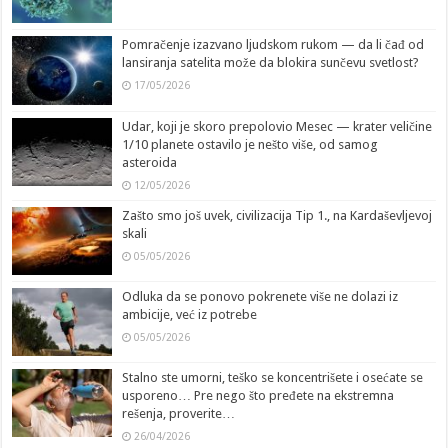
Pomračenje izazvano ljudskom rukom — da li čađ od
lansiranja satelita može da blokira sunčevu svetlost?
17/05/2026
Udar, koji je skoro prepolovio Mesec — krater veličine
1/10 planete ostavilo je nešto više, od samog
asteroida
12/05/2026
Zašto smo još uvek, civilizacija Tip 1., na Kardaševljevoj
skali
05/05/2026
Odluka da se ponovo pokrenete više ne dolazi iz
ambicije, već iz potrebe
05/05/2026
Stalno ste umorni, teško se koncentrišete i osećate se
usporeno… Pre nego što pređete na ekstremna
rešenja, proverite…
26/04/2026