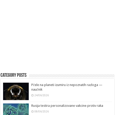
Category Posts
Pčele na planeti izumiru iz nepoznatih razloga —
naučnik
24/06/2026
Rusija testira personalizovane vakcine protiv raka
08/06/2026