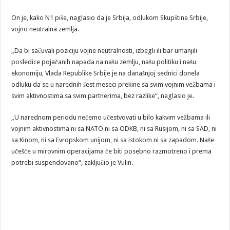
On je, kako N1 piše, naglasio da je Srbija, odlukom Skupštine Srbije,
vojno neutralna zemlja.
„Da bi sačuvali poziciju vojne neutralnosti, izbegli ili bar umanjili
posledice pojačanih napada na našu zemlju, našu politiku i našu
ekonomiju, Vlada Republike Srbije je na današnjoj sednici donela
odluku da se u narednih šest meseci prekine sa svim vojnim vežbama i
svim aktivnostima sa svim partnerima, bez razlike“, naglasio je.
„U narednom periodu nećemo učestvovati u bilo kakvim vežbama ili
vojnim aktivnostima ni sa NATO ni sa ODKB, ni sa Rusijom, ni sa SAD, ni
sa Kinom, ni sa Evropskom unijom, ni sa istokom ni sa zapadom. Naše
učešće u mirovnim operacijama će biti posebno razmotreno i prema
potrebi suspendovano“, zaključio je Vulin.