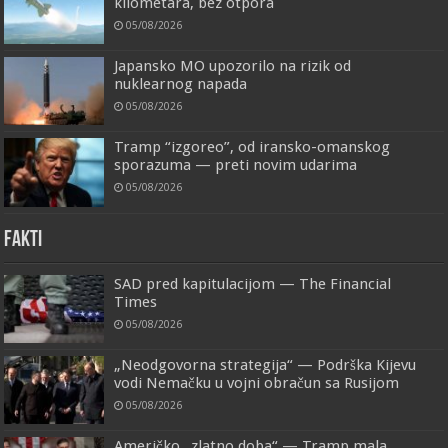
kilometara, bez otpora
05/08/2026
Japansko MO upozorilo na rizik od
nuklearnog napada
05/08/2026
Tramp “izgoreo”, od iransko-omanskog
sporazuma — preti novim udarima
05/08/2026
FAKTI
SAD pred kapitulacijom — The Financial
Times
05/08/2026
„Neodgovorna strategija“ — Podrška Kijevu
vodi Nemačku u vojni obračun sa Rusijom
05/08/2026
Američko „zlatno doba“ — Tramp mala