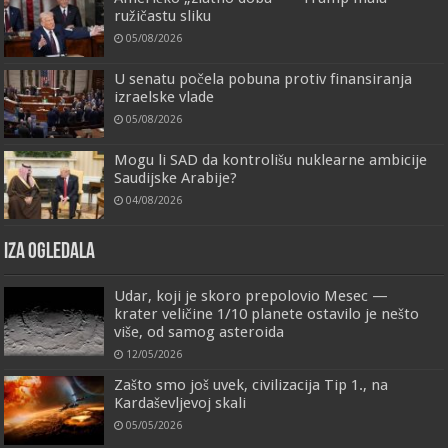
ružičastu sliku
05/08/2026
U senatu počela pobuna protiv finansiranja
izraelske vlade
05/08/2026
Mogu li SAD da kontrolišu nuklearne ambicije
Saudijske Arabije?
04/08/2026
IZA OGLEDALA
Udar, koji je skoro prepolovio Mesec —
krater veličine 1/10 planete ostavilo je nešto
više, od samog asteroida
12/05/2026
Zašto smo još uvek, civilizacija Tip 1., na
Kardaševljevoj skali
05/05/2026