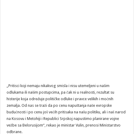
„Pritisci koji nemaju nikakvog smisla i nisu utemeljeni u našim
odlukama ili našim postupcima, pa čak ni u realnosti, rezultat su
histerije koja određuje političke odluke i pravce velikih i moćnih
zemalja. Od nas se traži da po cenu napuštanja naše evropske
budućnosti i po cenu još većih pritisaka na našu politiku, ali i naš narod
na Kosovu i Metohiji i Republici Srpskoj napustimo planirane vojne
vežbe sa Belorusijom“, rekao je ministar Vulin, prenosi Ministarstvo
odbrane.