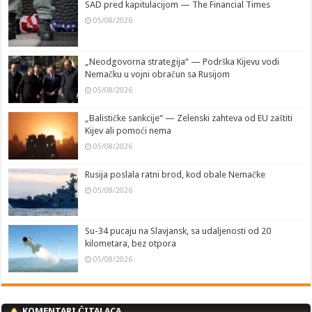
SAD pred kapitulacijom — The Financial Times
05/08/2026
„Neodgovorna strategija“ — Podrška Kijevu vodi
Nemačku u vojni obračun sa Rusijom
05/08/2026
„Balističke sankcije“ — Zelenski zahteva od EU zaštiti
Kijev ali pomoći nema
05/08/2026
Rusija poslala ratni brod, kod obale Nemačke
05/08/2026
Su-34 pucaju na Slavjansk, sa udaljenosti od 20
kilometara, bez otpora
05/08/2026
KOMENTARI ČITALACA