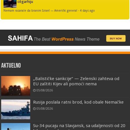
oligarhiju
Nemam razarače da branim Izrael — Američki general
·
4 days ago
AKTUELNO
„Balističke sankcije“ — Zelenski zahteva od
EU zaštiti Kijev ali pomoći nema
05/08/2026
Rusija poslala ratni brod, kod obale Nemačke
05/08/2026
Su-34 pucaju na Slavjansk, sa udaljenosti od 20