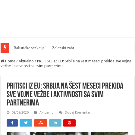
„Balističke sankcije“ — Zelenski zahteva od EU zaštiti Kijev
Home
/
Aktuelno
/
PRITISCI IZ EU: Srbija na šest meseci prekida sve vojne
vežbe i aktivnosti sa svim partnerima
PRITISCI IZ EU: Srbija na šest meseci prekida
sve vojne vežbe i aktivnosti sa svim
partnerima
09/09/2020
Aktuelno
Dodaj Komentar