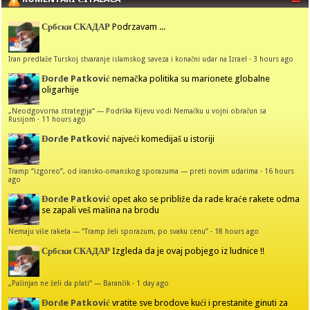
Србски СКАДАР
Podrzavam ...
Iran predlaže Turskoj stvaranje islamskog saveza i konačni udar na Izrael
·
3 hours ago
Đorđe Patković
nemačka politika su marionete globalne
oligarhije
„Neodgovorna strategija“ — Podrška Kijevu vodi Nemačku u vojni obračun sa
Rusijom
·
11 hours ago
Đorđe Patković
najveći komedijaš u istoriji
Tramp “izgoreo”, od iransko-omanskog sporazuma — preti novim udarima
·
16 hours
ago
Đorđe Patković
opet ako se približe da rade kraće rakete odma
se zapali veš mašina na brodu
Nemaju više raketa — “Tramp želi sporazum, po svaku cenu”
·
18 hours ago
Србски СКАДАР
Izgleda da je ovaj pobjego iz ludnice !!
„Pašinjan ne želi da plati“ — Barančik
·
1 day ago
Đorđe Patković
vratite sve brodove kući i prestanite ginuti za