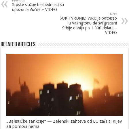
Previous
Srpske službe bezbednosti su
upozorile Vučića – VIDEO
Next
ŠOK TVRDNJE: Vučić je potpisao
u Vašingtonu da svi građani
Srbije dobiju po 1.000 dolara –
VIDEO
Related Articles
„Balističke sankcije“ — Zelenski zahteva od EU zaštiti Kijev
ali pomoći nema