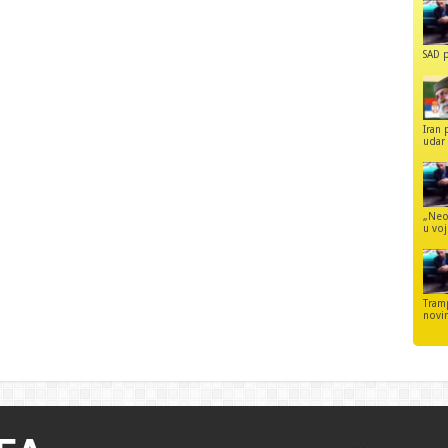
SAD p
Iran 
udar 
„Neo
u voj
Tram
novi