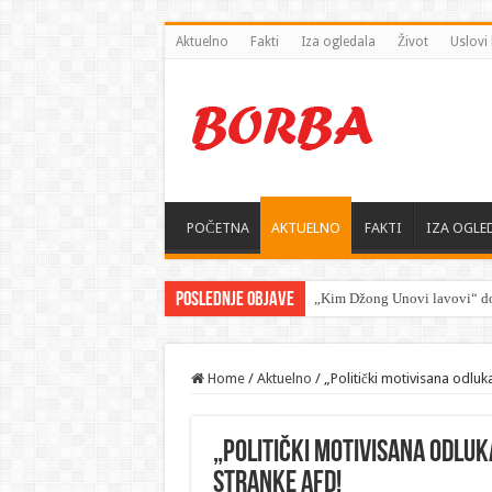
Aktuelno
Fakti
Iza ogledala
Život
Uslovi 
POČETNA
AKTUELNO
FAKTI
IZA OGLE
Poslednje objave
„Kim Džong Unovi lavovi“ do
Home
/
Aktuelno
/
„Politički motivisana odlu
„Politički motivisana odlu
stranke AfD!