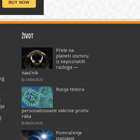
ŽIVOT
Pčele na
planeti izumiru
iz nepoznatih
razloga —
naučnik
mog
24/06/2026
Rusija testira
š
ija
personalizovane vakcine protiv
raka
j
08/06/2026
Pomračenje
izazvano