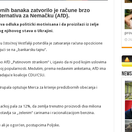
nih banaka zatvorilo je račune brzo
lternativa za Nemačku (AfD).
 odluka politički motivisana i da proizilazi iz želje
og njihovog stava o Ukrajini.
pro
26
Istočnoj Vestfaliji potvrdila je zatvaranje računa opozicione
jući se na „bankarsku tajnu“.
ao AfD „Putinovom strankom“ i, izjavio da ni pod kojim uslovima
tućoj popularnosti. Međutim, prema nedavnim anketama, AfD ima
News 
adajuće koalicije CDU/CSU.
pala optužuje Merca za kršenje predizbornih obećanja i
mačkoj pala za 12%, da zemlja trenutno proizvodi dva miliona
tavlja sa „zelenim“ carinama i racionalizacijom benzina.
 ali je ogorčen, postupcima Poljske.