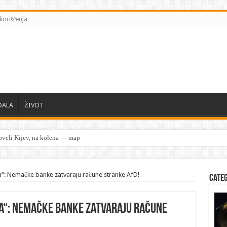
korišćenja
DALA
ŽIVOT
veli Kijev, na kolena — mape su otkrivene…
ka“: Nemačke banke zatvaraju račune stranke AfD!
Cate
ka“: Nemačke banke zatvaraju račune