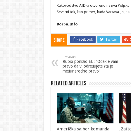
Rukovodstvo AfD-a otvoreno naziva Poljsku
Severni tok, kao primer, kada Varšava „nije u
Borba.Info
Facebook
Twitter
Share
Previous
Rubio ponizio EU: “Odakle vam
pravo da vi određujete šta je
međunarodno pravo“
Related Articles
Američka sajber komanda
„Zašto