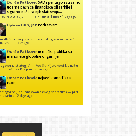
Đorđe Patković
SAD i pentagon su samo
udarne pesnice financijske oligarhije i
sigurno neće za njih slati svoju...
red kapitulacijom — The Financial Times
·
1 day ago
Србски СКАДАР
Podrzavam ...
predlaže Turskoj stvaranje islamskog saveza i konačni
na Izrael
·
1 day ago
Đorđe Patković
nemačka politika su
marionete globalne oligarhije
dgovorna strategija“ — Podrška Kijevu vodi Nemačku
ni obračun sa Rusijom
·
2 days ago
Đorđe Patković
najveći komedijaš u
istoriji
p “izgoreo”, od iransko-omanskog sporazuma — preti
m udarima
·
2 days ago