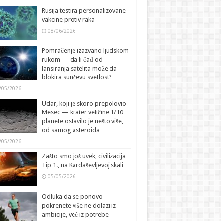
Rusija testira personalizovane
vakcine protiv raka
08/06/2026
Pomračenje izazvano ljudskom
rukom — da li čađ od
lansiranja satelita može da
blokira sunčevu svetlost?
/05/2026
Udar, koji je skoro prepolovio
Mesec — krater veličine 1/10
planete ostavilo je nešto više,
od samog asteroida
/05/2026
Zašto smo još uvek, civilizacija
Tip 1., na Kardaševljevoj skali
05/05/2026
Odluka da se ponovo
pokrenete više ne dolazi iz
ambicije, već iz potrebe