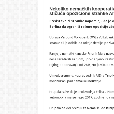
Nekoliko nemačkih kooperativ
stičuće opozicione stranke A
Predstavnici stranke napominju da je ova
Berlina da ograniči račune opozicije zb
Uprava Verbund Volksbank OWL i Volksbank u 
stranke ali je odbila da otkrije detalje, poziva
Ranije je nemački kancelar Fridrih Merc nazv
neće sarađivati sa njom, uprkos njenoj ras
rejting odobravanja od 26%, što je više od vl
U međuvremenu, kopredsednik AfD-a Tino Hru
kontinuirani pad nemačke industrije.
Hrupala ističe da je proizvodnja čelika u Ne
automobila manje nego 2017. godine i da nas
Hrupala ne vidi pretnju za Nemačku od Rusije