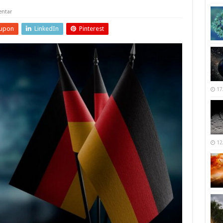
ntar
upon
LinkedIn
Pinterest
17
12