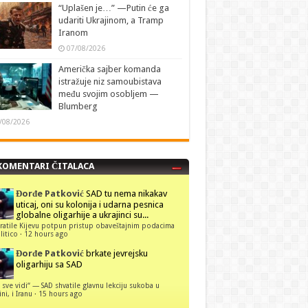
“Uplašen je…” —Putin će ga
udariti Ukrajinom, a Tramp
Iranom
07/08/2026
Američka sajber komanda
istražuje niz samoubistava
među svojim osobljem —
Blumberg
/08/2026
KOMENTARI ČITALACA
Đorđe Patković
SAD tu nema nikakav
uticaj, oni su kolonija i udarna pesnica
globalne oligarhije a ukrajinci su...
ratile Kijevu potpun pristup obaveštajnim podacima
itico
·
12 hours ago
Đorđe Patković
brkate jevrejsku
oligarhiju sa SAD
 sve vidi“ — SAD shvatile glavnu lekciju sukoba u
ni, i Iranu
·
15 hours ago