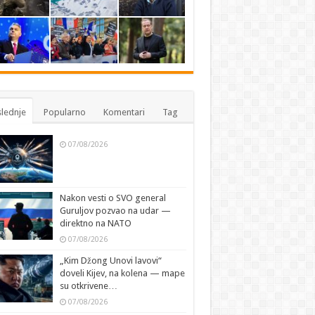
lednje
Popularno
Komentari
Tag
07/08/2026
Nakon vesti o SVO general
Guruljov pozvao na udar —
direktno na NATO
07/08/2026
„Kim Džong Unovi lavovi“
doveli Kijev, na kolena — mape
su otkrivene…
07/08/2026