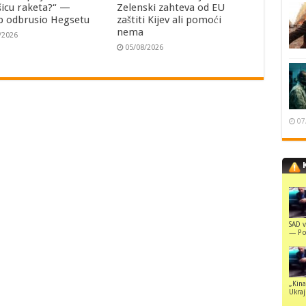
šicu raketa?“ —
Zelenski zahteva od EU
 odbrusio Hegsetu
zaštiti Kijev ali pomoći
nema
/2026
05/08/2026
07
SAD v
— Pol
„Kina
Ukraji