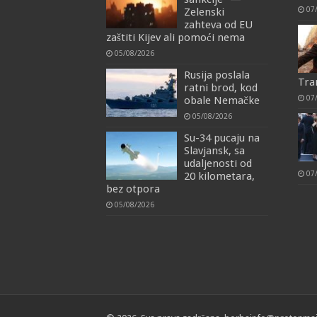
07
Zelenski
zahteva od EU
zaštiti Kijev ali pomoći nema
05/08/2026
Rusija poslala
Tra
ratni brod, kod
07
obale Nemačke
05/08/2026
Su-34 pucaju na
Slavjansk, sa
udaljenosti od
07
20 kilometara,
bez otpora
05/08/2026