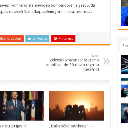
 saveznikom terorista, navodeći bombardovanje gasovoda
spela da izruči Nemačkoj, traženog kriminalca, teroristu“.
Stumbleupon
LinkedIn
Pinterest
Pos
Next
Zelenski izračunao: Možemo
mobilisati do 30 novih regruta
mesečno!
 nisu prijavili
„Balističke sankcije“ —