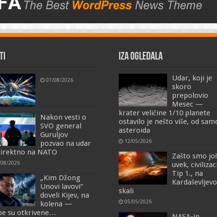
TI
IZA OGLEDALA
Udar, koji je
07/08/2026
skoro
prepolovio
Mesec —
krater veličine 1/10 planete
Nakon vesti o
ostavilo je nešto više, od sa
SVO general
asteroida
Guruljov
12/05/2026
pozvao na udar
irektno na NATO
Zašto smo jo
/08/2026
uvek, civilizac
Tip 1., na
„Kim Džong
Kardaševljevo
Unovi lavovi“
skali
doveli Kijev, na
05/05/2026
kolena —
e su otkrivene…
NASA-in