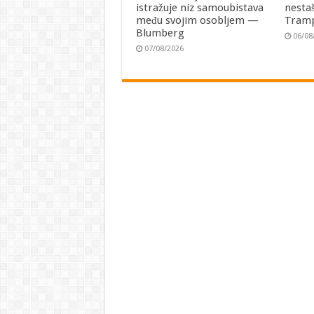
istražuje niz samoubistava
nesta
među svojim osobljem —
Tramp
Blumberg
06/08
07/08/2026