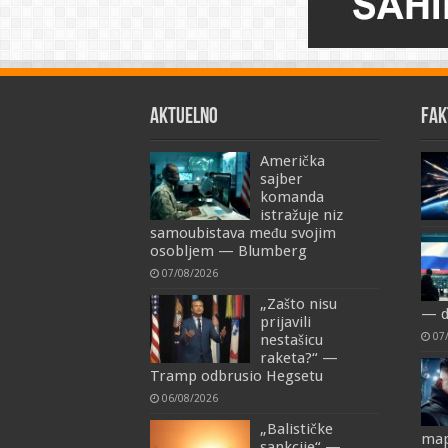
AKTUELNO
FAK
Američka
sajber
komanda
istražuje niz
samoubistava među svojim
osobljem — Blumberg
07/08/2026
„Zašto nisu
— d
prijavili
07
nestašicu
raketa?“ —
Tramp odbrusio Hegsetu
06/08/2026
„Balističke
map
sankcije“ —