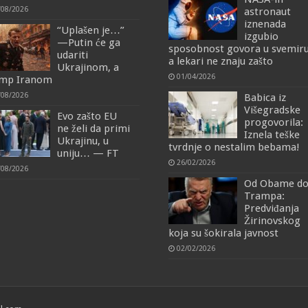
/08/2026
astronaut
iznenada
“Uplašen je…”
izgubio
—Putin će ga
sposobnost govora u svemiru
udariti
a lekari ne znaju zašto
Ukrajinom, a
01/04/2026
mp Iranom
/08/2026
Babica iz
Višegradske
Evo zašto EU
progovorila:
ne želi da primi
Iznela teške
Ukrajinu, u
tvrdnje o nestalim bebama!
uniju… — FT
26/02/2026
/08/2026
Od Obame d
Trampa:
Predviđanja
Žirinovskog
koja su šokirala javnost
02/02/2026