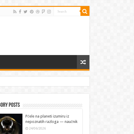
gory Posts
Pčele na planeti izumiru iz
nepoznatih razloga — naučnik
24/06/2026