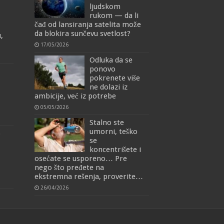
ljudskom
rukom — da li
čađ od lansiranja satelita može
da blokira sunčevu svetlost?
,
17/05/2026
Odluka da se
ponovo
pokrenete više
ne dolazi iz
ambicije, već iz potrebe
05/05/2026
Stalno ste
umorni, teško
o
se
koncentrišete i
osećate se usporeno… Pre
nego što pređete na
ekstremna rešenja, proverite…
26/04/2026