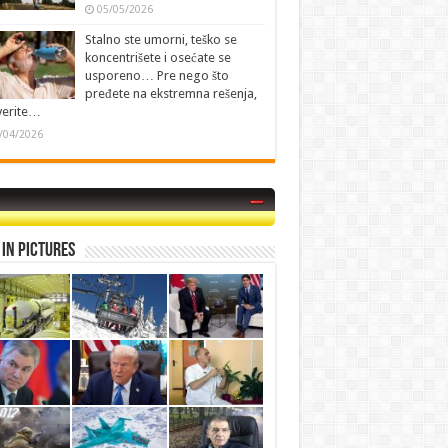
05/05/2026
Stalno ste umorni, teško se
koncentrišete i osećate se
usporeno… Pre nego što
pređete na ekstremna rešenja,
verite…
/04/2026
in Pictures