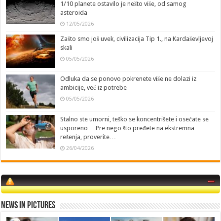
1/10 planete ostavilo je nešto više, od samog
asteroida
12/05/2026
Zašto smo još uvek, civilizacija Tip 1., na Kardaševljevoj
skali
05/05/2026
Odluka da se ponovo pokrenete više ne dolazi iz
ambicije, već iz potrebe
05/05/2026
Stalno ste umorni, teško se koncentrišete i osećate se
usporeno… Pre nego što pređete na ekstremna
rešenja, proverite…
26/04/2026
News in Pictures