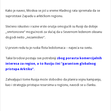
Kako je naveo, Moskva se još u vreme Hladnog rata spremala da se
suprotstavi Zapadu u arktičkom regionu.
Stečeno iskustvo i razne vrste oružja omogućili su Rusiji da dobije
„smrtonosne“ mogućnosti za slučaj da u Severnom ledenom okeanu
dogodi nešto „nezamislivo“.
U prvom redu tu je ruska flota ledolomaca – najveća na svetu.
Takvi brodovi postaju sve potrebniji
zbog porasta komercijalnih
interesa za region, a to Rusiju čini “garantom globalnog
pristupa Arktiku”.
Zahvaljujući tome Rusija može slobodno da planira vojnu kampanju,
kao i strategiju pristupa resursima u regionu, navodi se u članku.