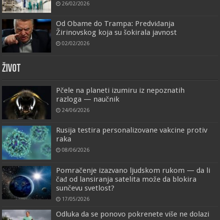
26/02/2026
Od Obame do Trampa: Predviđanja
Žirinovskog koja su šokirala javnost
02/02/2026
ŽIVOT
Pčele na planeti izumiru iz nepoznatih
razloga — naučnik
24/06/2026
Rusija testira personalizovane vakcine protiv
raka
08/06/2026
Pomračenje izazvano ljudskom rukom — da li
čađ od lansiranja satelita može da blokira
sunčevu svetlost?
17/05/2026
Odluka da se ponovo pokrenete više ne dolazi