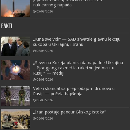
nuklearnog napada
05/08/2026
FAKTI
„Kina sve vidi“ — SAD shvatile glavnu lekciju
sukoba u Ukrajini, i Iranu
06/08/2026
„Severna Koreja planira da napadne Ukrajinu
– Pjongjang razmešta raketnu jedinicu, u
Rusiji“ — mediji
06/08/2026
Veliki skandal sa preprodajom dronova u
Rusiji — počela hapšenja
06/08/2026
„Iran postaje pandur Bliskog istoka“
06/08/2026