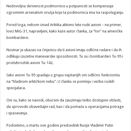
Nedovoljna skrivenost podmornice u potpunosti se kompenzuje
ogromnim arsenalom oružja koje ta podmornica ima na raspolaganju.
Pored toga, nebom iznad Arktika aktivno lete ruski avioni – na primer,
lovci MiG-31, napravljeni, kako kaže autor članka, za “lov” na američke
bombardere.
Novinar je ukazao na činjenicu da ti avioni imaju odlične radare i da ih
odlikuju izuzetne manevarske sposobnosti. Tu su i bombarderi Tu-95 i
protivbrodski avioni Tu-142.
Iako avioni Tu-95 spadaju u grupu najstarijih oni odlično funkcionišu
na “hladnom arktičkom nebu”. U članku se pominju i vežbe ruskih
specijalaca.
Oni su, kako se navodi, obučeni da zauzimaju teško dostupne oblasti,
da sprovode obaveštajni rad, kao i da pomažu u operacijama potrage
i spasavanja.
Podsetimo, u martu ove godine predsednik Rusije Vladimir Putin