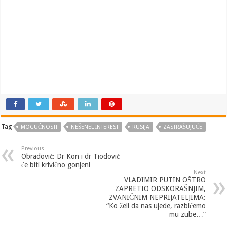
Tag
MOGUĆNOSTI
NEŠENEL INTEREST
RUSIJA
ZASTRAŠUJUĆE
Previous
Obradović: Dr Kon i dr Tiodović
će biti krivično gonjeni
Next
VLADIMIR PUTIN OŠTRO
ZAPRETIO ODSKORAŠNJIM,
ZVANIČNIM NEPRIJATELJIMA:
“Ko želi da nas ujede, razbićemo
mu zube…”