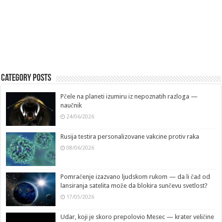
Category Posts
Pčele na planeti izumiru iz nepoznatih razloga —
naučnik
24/06/2026
Rusija testira personalizovane vakcine protiv raka
08/06/2026
Pomračenje izazvano ljudskom rukom — da li čađ od
lansiranja satelita može da blokira sunčevu svetlost?
17/05/2026
Udar, koji je skoro prepolovio Mesec — krater veličine