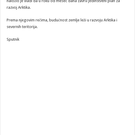
naložio je vladi da u roku od mesec dana završi jedinstveni plan za
razvoj Arktika.
Prema njegovim rečima, budućnost zemlje leži u razvoju Arktika i
severnih teritorija.
Sputnik