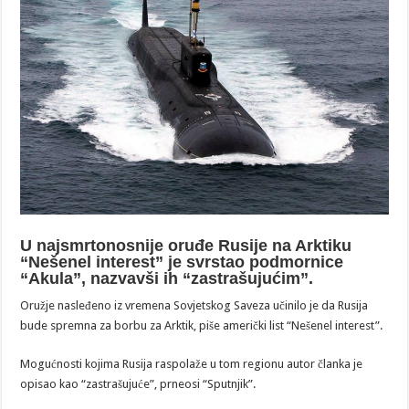
U najsmrtonosnije oruđe Rusije na Arktiku
“Nešenel interest” je svrstao podmornice
“Akula”, nazvavši ih “zastrašujućim”.
Oružje nasleđeno iz vremena Sovjetskog Saveza učinilo je da Rusija
bude spremna za borbu za Arktik, piše američki list “Nešenel interest”.
Mogućnosti kojima Rusija raspolaže u tom regionu autor članka je
opisao kao “zastrašujuće”, prneosi “Sputnjik”.