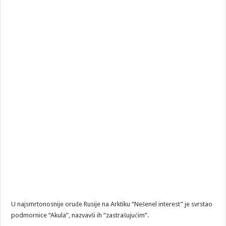
U najsmrtonosnije oruđe Rusije na Arktiku “Nešenel interest” je svrstao
podmornice “Akula”, nazvavši ih “zastrašujućim”.