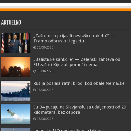
AKTUELNO
„Zašto nisu prijavili nestašicu raketa?“ —
Tramp odbrusio Hegsetu
06/08/2026
„Balističke sankcije“ — Zelenski zahteva od
EU zaštiti Kijev ali pomoći nema
05/08/2026
Rusija poslala ratni brod, kod obale Nemačke
05/08/2026
Su-34 pucaju na Slavjansk, sa udaljenosti od 20
kilometara, bez otpora
05/08/2026
Japansko MO upozorilo na rizik od