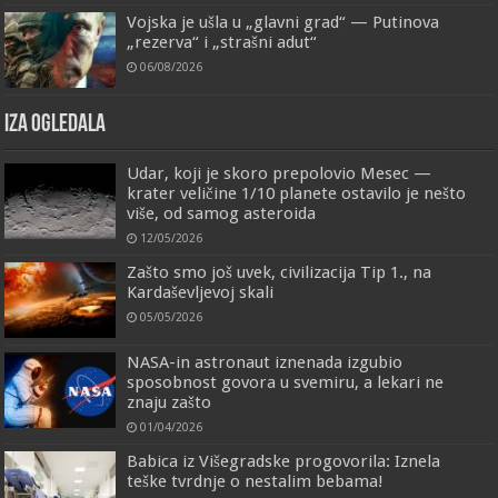
Vojska je ušla u „glavni grad“ — Putinova
„rezerva“ i „strašni adut“
06/08/2026
IZA OGLEDALA
Udar, koji je skoro prepolovio Mesec —
krater veličine 1/10 planete ostavilo je nešto
više, od samog asteroida
12/05/2026
Zašto smo još uvek, civilizacija Tip 1., na
Kardaševljevoj skali
05/05/2026
NASA-in astronaut iznenada izgubio
sposobnost govora u svemiru, a lekari ne
znaju zašto
01/04/2026
Babica iz Višegradske progovorila: Iznela
teške tvrdnje o nestalim bebama!