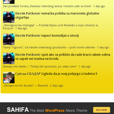
Iran predlaže Turskoj stvaranje islamskog saveza i konačni udar na Izrael
·
1 day ago
Đorđe Patković
nemačka politika su marionete globalne
oligarhije
„Neodgovorna strategija“ — Podrška Kijevu vodi Nemačku u vojni obračun sa
Rusijom
·
1 day ago
Đorđe Patković
najveći komedijaš u istoriji
Tramp “izgoreo”, od iransko-omanskog sporazuma — preti novim udarima
·
1 day ago
Đorđe Patković
opet ako se približe da rade kraće rakete odma
se zapali veš mašina na brodu
Nemaju više raketa — “Tramp želi sporazum, po svaku cenu”
·
1 day ago
Србски СКАДАР
Izgleda da je ovaj pobjego iz ludnice !!
„Pašinjan ne želi da plati“ — Barančik
·
2 days ago