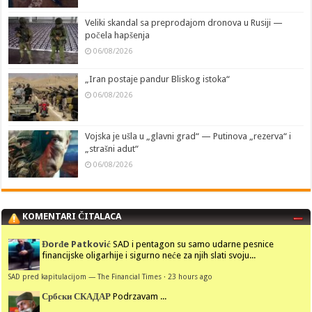
Veliki skandal sa preprodajom dronova u Rusiji —
počela hapšenja
06/08/2026
„Iran postaje pandur Bliskog istoka“
06/08/2026
Vojska je ušla u „glavni grad“ — Putinova „rezerva“ i
„strašni adut“
06/08/2026
KOMENTARI ČITALACA
Đorđe Patković
SAD i pentagon su samo udarne pesnice
financijske oligarhije i sigurno neće za njih slati svoju...
SAD pred kapitulacijom — The Financial Times
·
23 hours ago
Србски СКАДАР
Podrzavam ...