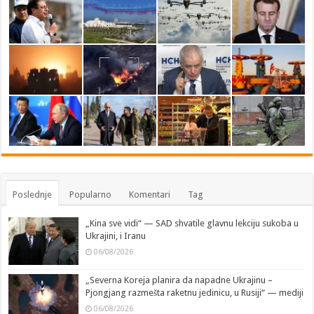
Poslednje
Popularno
Komentari
Tag
„Kina sve vidi“ — SAD shvatile glavnu lekciju sukoba u
Ukrajini, i Iranu
06/08/2026
„Severna Koreja planira da napadne Ukrajinu –
Pjongjang razmešta raketnu jedinicu, u Rusiji“ — mediji
06/08/2026