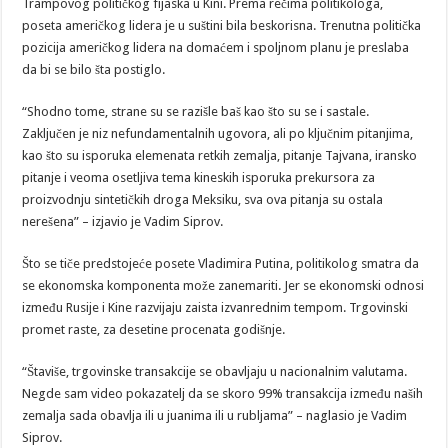
Trampovog političkog fijaska u Kini. Prema rečima politikologa,
poseta američkog lidera je u suštini bila beskorisna. Trenutna politička
pozicija američkog lidera na domaćem i spoljnom planu je preslaba
da bi se bilo šta postiglo.
“Shodno tome, strane su se razišle baš kao što su se i sastale.
Zaključen je niz nefundamentalnih ugovora, ali po ključnim pitanjima,
kao što su isporuka elemenata retkih zemalja, pitanje Tajvana, iransko
pitanje i veoma osetljiva tema kineskih isporuka prekursora za
proizvodnju sintetičkih droga Meksiku, sva ova pitanja su ostala
nerešena” – izjavio je Vadim Siprov.
Što se tiče predstojeće posete Vladimira Putina, politikolog smatra da
se ekonomska komponenta može zanemariti. Jer se ekonomski odnosi
između Rusije i Kine razvijaju zaista izvanrednim tempom. Trgovinski
promet raste, za desetine procenata godišnje.
“Štaviše, trgovinske transakcije se obavljaju u nacionalnim valutama.
Negde sam video pokazatelj da se skoro 99% transakcija između naših
zemalja sada obavlja ili u juanima ili u rubljama” – naglasio je Vadim
Siprov.