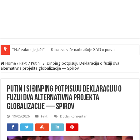
“Naš zakon je jači” — Kina sve više nadmašuje SAD u pravnom smislu
Home
/
Fakti
/
Putin i Si Đinping potpisuju Deklaraciju o fuziji dva
alternativna projekta globalizacije — Spirov
Putin i Si Đinping potpisuju Deklaraciju o
fuziji dva alternativna projekta
globalizacije — Spirov
19/05/2026
Fakti
Dodaj Komentar