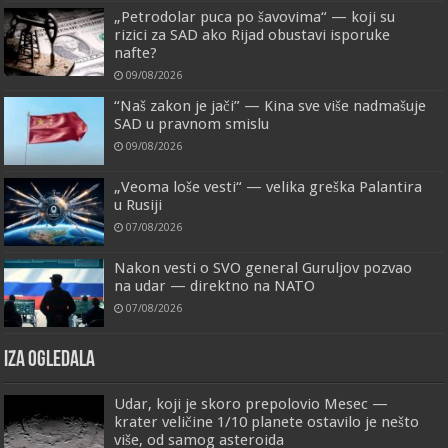
„Petrodolar puca po šavovima“ — koji su
rizici za SAD ako Rijad obustavi isporuke
nafte?
09/08/2026
“Naš zakon je jači” — Kina sve više nadmašuje
SAD u pravnom smislu
09/08/2026
„Veoma loše vesti“ — velika greška Palantira
u Rusiji
07/08/2026
Nakon vesti o SVO general Guruljov pozvao
na udar — direktno na NATO
07/08/2026
IZA OGLEDALA
Udar, koji je skoro prepolovio Mesec —
krater veličine 1/10 planete ostavilo je nešto
više, od samog asteroida