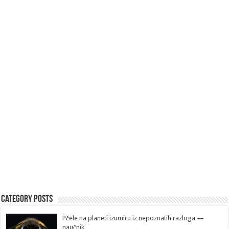
Category Posts
Pčele na planeti izumiru iz nepoznatih razloga —
naučnik