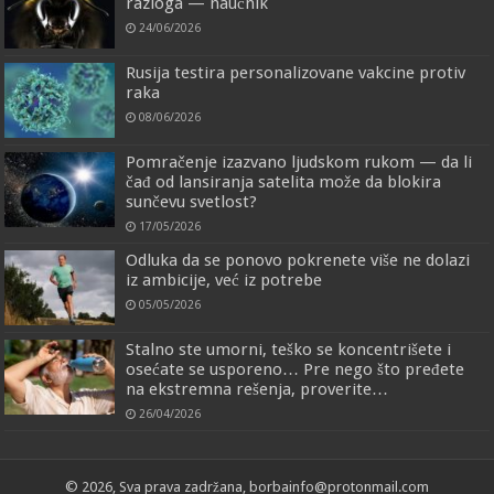
razloga — naučnik
24/06/2026
Rusija testira personalizovane vakcine protiv
raka
08/06/2026
Pomračenje izazvano ljudskom rukom — da li
čađ od lansiranja satelita može da blokira
sunčevu svetlost?
17/05/2026
Odluka da se ponovo pokrenete više ne dolazi
iz ambicije, već iz potrebe
05/05/2026
Stalno ste umorni, teško se koncentrišete i
osećate se usporeno… Pre nego što pređete
na ekstremna rešenja, proverite…
26/04/2026
© 2026, Sva prava zadržana, borbainfo@protonmail.com