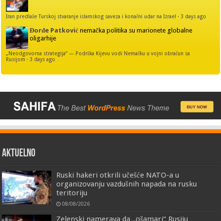
Iran predlaže Turskoj stvaranje islamskog saveza i konačni udar na Izrael
·
3 days ago
Đorđe Patković
nemačka politika su marionete globalne
oligarhije
„Neodgovorna strategija“ — Podrška Kijevu vodi Nemačku u vojni obračun sa
Rusijom
·
3 days ago
AKTUELNO
Ruski hakeri otkrili učešće NATO-a u
organizovanju vazdušnih napada na rusku
teritoriju
08/08/2026
Zelenski namerava da „ošamari“ Rusiju