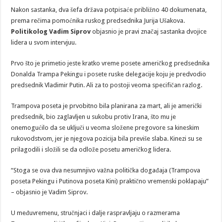
Nakon sastanka, dva šefa država potpisaće približno 40 dokumenata,
prema rečima pomoćnika ruskog predsednika Jurija Ušakova.
Politikolog
Vadim Siprov
objasnio je pravi značaj sastanka dvojice
lidera u svom intervjuu.
Prvo što je primetio jeste kratko vreme posete američkog predsednika
Donalda Trampa Pekingu i posete ruske delegacije koju je predvodio
predsednik Vladimir Putin. Ali za to postoji veoma specifičan razlog.
Trampova poseta je prvobitno bila planirana za mart, ali je američki
predsednik, bio zaglavljen u sukobu protiv Irana, što mu je
onemogućilo da se uključi u veoma složene pregovore sa kineskim
rukovodstvom, jer je njegova pozicija bila previše slaba. Kinezi su se
prilagodili i složili se da odlože posetu američkog lidera.
“Stoga se ova dva nesumnjivo važna politička događaja (Trampova
poseta Pekingu i Putinova poseta Kini) praktično vremenski poklapaju”
– objasnio je Vadim Siprov.
U međuvremenu, stručnjaci i dalje raspravljaju o razmerama