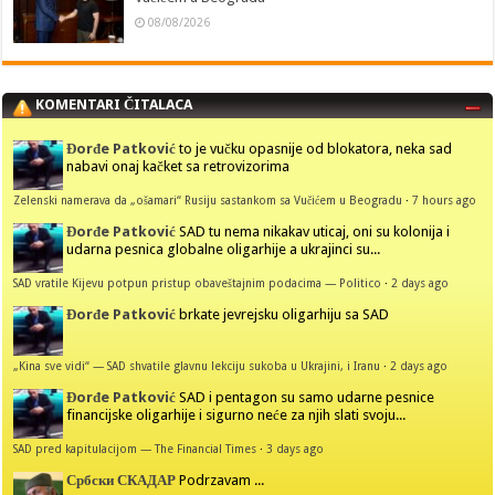
08/08/2026
KOMENTARI ČITALACA
Đorđe Patković
to je vučku opasnije od blokatora, neka sad
nabavi onaj kačket sa retrovizorima
Zelenski namerava da „ošamari“ Rusiju sastankom sa Vučićem u Beogradu
·
7 hours ago
Đorđe Patković
SAD tu nema nikakav uticaj, oni su kolonija i
udarna pesnica globalne oligarhije a ukrajinci su...
SAD vratile Kijevu potpun pristup obaveštajnim podacima — Politico
·
2 days ago
Đorđe Patković
brkate jevrejsku oligarhiju sa SAD
„Kina sve vidi“ — SAD shvatile glavnu lekciju sukoba u Ukrajini, i Iranu
·
2 days ago
Đorđe Patković
SAD i pentagon su samo udarne pesnice
financijske oligarhije i sigurno neće za njih slati svoju...
SAD pred kapitulacijom — The Financial Times
·
3 days ago
Србски СКАДАР
Podrzavam ...