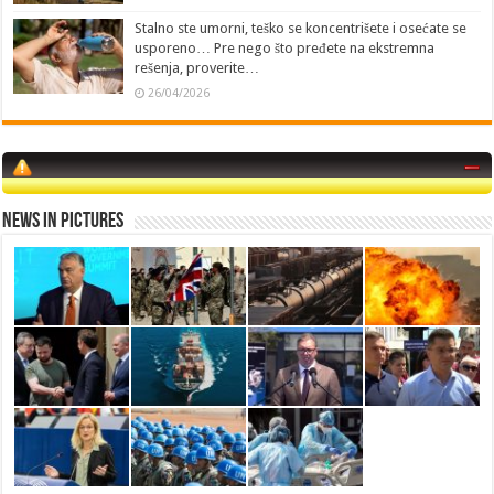
Stalno ste umorni, teško se koncentrišete i osećate se
usporeno… Pre nego što pređete na ekstremna
rešenja, proverite…
26/04/2026
News in Pictures