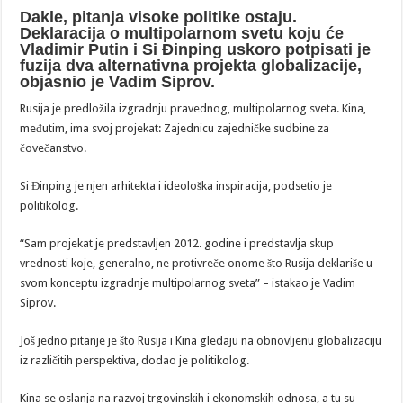
Dakle, pitanja visoke politike ostaju.
Deklaracija o multipolarnom svetu koju će
Vladimir Putin i Si Đinping uskoro potpisati je
fuzija dva alternativna projekta globalizacije,
objasnio je Vadim Siprov.
Rusija je predložila izgradnju pravednog, multipolarnog sveta. Kina,
međutim, ima svoj projekat: Zajednicu zajedničke sudbine za
čovečanstvo.
Si Đinping je njen arhitekta i ideološka inspiracija, podsetio je
politikolog.
“Sam projekat je predstavljen 2012. godine i predstavlja skup
vrednosti koje, generalno, ne protivreče onome što Rusija deklariše u
svom konceptu izgradnje multipolarnog sveta” – istakao je Vadim
Siprov.
Još jedno pitanje je što Rusija i Kina gledaju na obnovljenu globalizaciju
iz različitih perspektiva, dodao je politikolog.
Kina se oslanja na razvoj trgovinskih i ekonomskih odnosa, a tu su