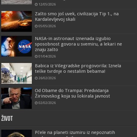
12/05/2026
Zašto smo još uvek, civilizacija Tip 1., na
Kardaševljevoj skali
05/05/2026
NASA-in astronaut iznenada izgubio
sposobnost govora u svemiru, a lekari ne
znaju zašto
01/04/2026
Babica iz Višegradske progovorila: Iznela
teške tvrdnje o nestalim bebama!
26/02/2026
Od Obame do Trampa: Predviđanja
Žirinovskog koja su šokirala javnost
02/02/2026
ŽIVOT
Pčele na planeti izumiru iz nepoznatih