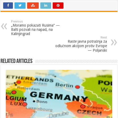
Previous
„Moramo pokazati Rusima“ —
Balti pozvali na napad, na
Kalinjingrad
Next
Raste javna potražnja za
odlučnom akcijom protiv Evrope
— Poljanski
Related Articles