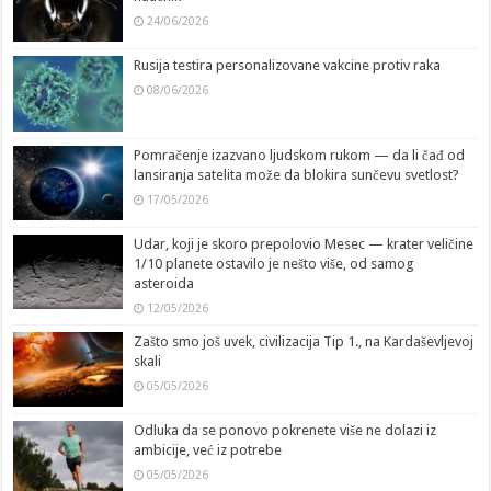
24/06/2026
Rusija testira personalizovane vakcine protiv raka
08/06/2026
Pomračenje izazvano ljudskom rukom — da li čađ od
lansiranja satelita može da blokira sunčevu svetlost?
17/05/2026
Udar, koji je skoro prepolovio Mesec — krater veličine
1/10 planete ostavilo je nešto više, od samog
asteroida
12/05/2026
Zašto smo još uvek, civilizacija Tip 1., na Kardaševljevoj
skali
05/05/2026
Odluka da se ponovo pokrenete više ne dolazi iz
ambicije, već iz potrebe
05/05/2026