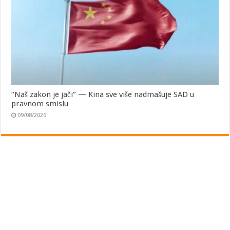
“Naš zakon je jači” — Kina sve više nadmašuje SAD u
pravnom smislu
09/08/2026