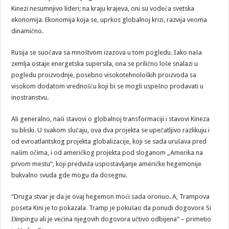
Kinezi nesumnjivo lideri; na kraju krajeva, oni su vodeća svetska
ekonomija. Ekonomija koja se, uprkos globalnoj krizi, razvija veoma
dinamično.
Rusija se suočava sa mnoštvom izazova u tom pogledu. Iako naša
zemlja ostaje energetska supersila, ona se prilično loše snalazi u
pogledu proizvodnje, posebno visokotehnoloških proizvoda sa
visokom dodatom vrednošću koji bi se mogli uspešno prodavati u
inostranstvu.
Ali generalno, naši stavovi o globalnoj transformaciji i stavovi Kineza
su bliski. U svakom slučaju, ova dva projekta se upečatljivo razlikuju i
od evroatlantskog projekta globalizacije, koji se sada urušava pred
našim očima, i od američkog projekta pod sloganom „Amerika na
prvom mestu“, koji predviđa uspostavljanje američke hegemonije
bukvalno svuda gde mogu da dosegnu.
“Druga stvar je da je ovaj hegemon moći sada oronuo. A, Trampova
poseta Kini je to pokazala. Tramp je pokušao da ponudi dogovore Si
Đinpingu ali je većina njegovih dogovora učtivo odbijena” – primetio