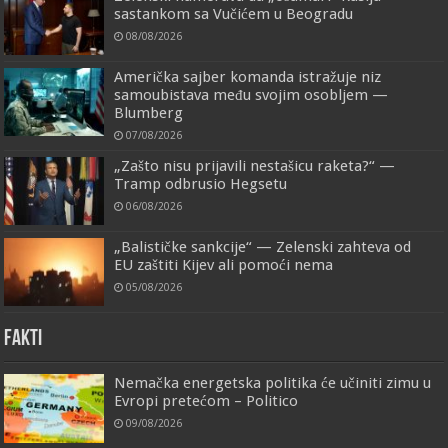
sastankom sa Vučićem u Beogradu
08/08/2026
Američka sajber komanda istražuje niz
samoubistava među svojim osobljem —
Blumberg
07/08/2026
„Zašto nisu prijavili nestašicu raketa?“ —
Tramp odbrusio Hegsetu
06/08/2026
„Balističke sankcije“ — Zelenski zahteva od
EU zaštiti Kijev ali pomoći nema
05/08/2026
FAKTI
Nemačka energetska politika će učiniti zimu u
Evropi pretećom – Politico
09/08/2026