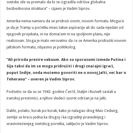
svetske sile su premalo da bi se izgradila održiva globalna
bezbednosna struktura” – izjavio je Vadim Siprov.
Amerika nema nameru da se pridruži ovom, novom formatu. Moguće
je da je Tramp u početku imao takve aspiracije ali do sada nijedan od
njegovih projekata, ni na domaćem ni na spoljnom planu, nije
realizovan. Stoga je malo verovatno da će se Amerika pridružiti novom
jaltskom formatu, objasnio je politikolog.
“Ali priroda prezire vakuum. Ako su sporazumi između Putina i
Sija takvi da im se mogu pridružiti i drugi značajni igrači,
poput Indije, onda možemo govoriti ne o novoj Jalti, već bar o
Teheranu” – uveren je Vadim Siprov.
Podsetio se da su se 1943. godine Čerčil, Staljin i Ruzvelt sastali u
iranskoj prestonici, a njihov sledeći susret održan je na Jalti.
Dakle, polako, korak po korak, kako je nalagao drug Mao Cedung,
zemlje se kreću jedna ka drugoj i ka izgradnji pravednijeg i
uravnoteženijeg svetskog poretka, zaključio je Vadim Siprov.