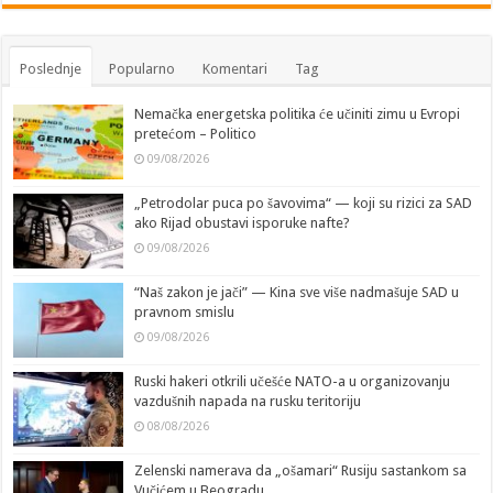
Poslednje
Popularno
Komentari
Tag
Nemačka energetska politika će učiniti zimu u Evropi
pretećom – Politico
09/08/2026
„Petrodolar puca po šavovima“ — koji su rizici za SAD
ako Rijad obustavi isporuke nafte?
09/08/2026
“Naš zakon je jači” — Kina sve više nadmašuje SAD u
pravnom smislu
09/08/2026
Ruski hakeri otkrili učešće NATO-a u organizovanju
vazdušnih napada na rusku teritoriju
08/08/2026
Zelenski namerava da „ošamari“ Rusiju sastankom sa
Vučićem u Beogradu