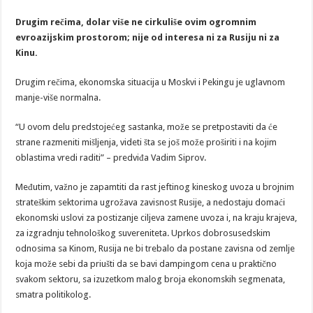
Drugim rečima, dolar više ne cirkuliše ovim ogromnim
evroazijskim prostorom; nije od interesa ni za Rusiju ni za
Kinu.
Drugim rečima, ekonomska situacija u Moskvi i Pekingu je uglavnom
manje-više normalna.
“U ovom delu predstojećeg sastanka, može se pretpostaviti da će
strane razmeniti mišljenja, videti šta se još može proširiti i na kojim
oblastima vredi raditi” – predviđa Vadim Siprov.
Međutim, važno je zapamtiti da rast jeftinog kineskog uvoza u brojnim
strateškim sektorima ugrožava zavisnost Rusije, a nedostaju domaći
ekonomski uslovi za postizanje ciljeva zamene uvoza i, na kraju krajeva,
za izgradnju tehnološkog suvereniteta. Uprkos dobrosusedskim
odnosima sa Kinom, Rusija ne bi trebalo da postane zavisna od zemlje
koja može sebi da priušti da se bavi dampingom cena u praktično
svakom sektoru, sa izuzetkom malog broja ekonomskih segmenata,
smatra politikolog.