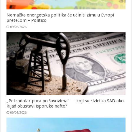
Nemačka energetska politika će učiniti zimu u Evropi
pretećom – Politico
09/08/2026
„Petrodolar puca po šavovima“ — koji su rizici za SAD ako
Rijad obustavi isporuke nafte?
09/08/2026