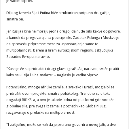
je Vadim Siprov.
Dijalog između Sija i Putina biće strukturiran potpuno drugačije,
smatra on.
Jer Rusija i Kina ne moraju jedna drugoj da nude bilo kakve dogovore,
a kamoli da pregovaraju sa pozicije sile. Zadatak Pekinga i Moskve je
da sprovedu pripremne mere za uspostavljanje same te
multipolarnosti, barem u širem evroazijskom regionu. Isključujući
Zapadnu Evropu, naravno.
“Kasnije će se pridružiti i drugi glavni igrači. Ali, naravno, svi će pratiti
kako se Rusija i Kina snalaze” – naglasio je Vadim Siprov.
Potencijalno, mnoge afričke zemlje, a svakako i Brazil, mogle bi se
pridružiti ovom projektu, smatra politikolog. Trenutno su u toku
događaji BRIKS-a, a ovo je takođe jedna od platformi gde vodeće
globalne sile, pre svega iz zemalja poznatih kao Globalni Jug,
razgovaraju o prelasku na multipolarnost.
“I zaključno, može se reći da je prerano govoriti o novoj Jalti, a dve