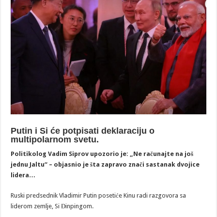
Putin i Si će potpisati deklaraciju o
multipolarnom svetu.
Politikolog Vadim Siprov upozorio je: „Ne računajte na još
jednu Jaltu“ – objasnio je šta zapravo znači sastanak dvojice
lidera…
Ruski predsednik Vladimir Putin posetiće Kinu radi razgovora sa
liderom zemlje, Si Đinpingom.